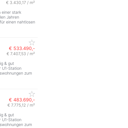
€ 3.430,17 / m²
 einer stark
elen Jahren
für einen nahtlosen
€ 533.490,-
€ 7.407,53 / m²
ig & gut
 U1-Station
tumswohnungen zum
€ 483.690,-
€ 7.775,12 / m²
ig & gut
 U1-Station
tumswohnungen zum