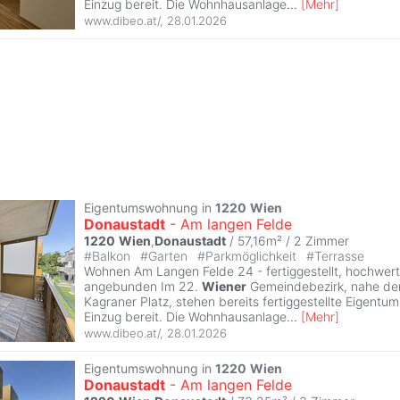
Einzug bereit. Die Wohnhausanlage
...
[
Mehr
]
www.dibeo.at/
,
28.01.2026
Eigentumswohnung in
1220
Wien
Donaustadt
- Am langen Felde
1220
Wien
,
Donaustadt
/ 57,16m² /
2 Zimmer
#
Balkon
#
Garten
#
Parkmöglichkeit
#
Terrasse
Wohnen Am Langen Felde 24 - fertiggestellt, hochwert
angebunden Im 22.
Wiener
Gemeindebezirk, nahe der
Kagraner Platz, stehen bereits fertiggestellte Eigen
Einzug bereit. Die Wohnhausanlage
...
[
Mehr
]
www.dibeo.at/
,
28.01.2026
Eigentumswohnung in
1220
Wien
Donaustadt
- Am langen Felde