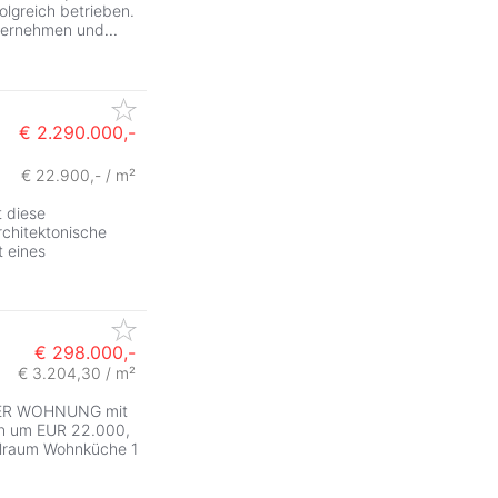
olgreich betrieben.
 übernehmen und
...
€ 2.290.000,-
€ 22.900,- / m²
t diese
chitektonische
t eines
€ 298.000,-
€ 3.204,30 / m²
MMER WOHNUNG mit
nn um EUR 22.000,
lraum Wohnküche 1