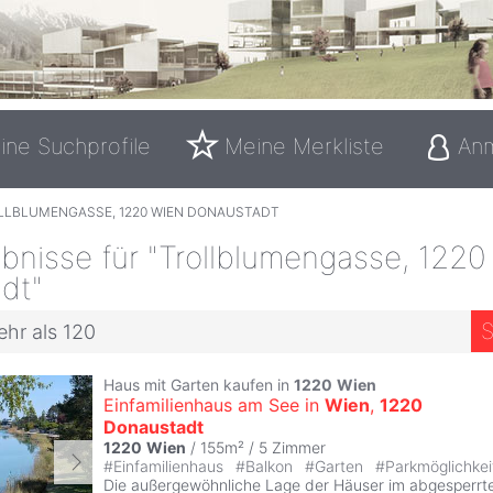
ine Suchprofile
Meine Merkliste
An
LLBLUMENGASSE, 1220 WIEN DONAUSTADT
bnisse für "Trollblumengasse, 1220
dt"
S
ehr als 120
Haus mit Garten kaufen in
1220
Wien
Einfamilienhaus am See in
Wien
,
1220
Donaustadt
1220
Wien
/ 155m² /
5 Zimmer
#
Einfamilienhaus
#
Balkon
#
Garten
#
Parkmöglichkei
Die außergewöhnliche Lage der Häuser im abgesperrt