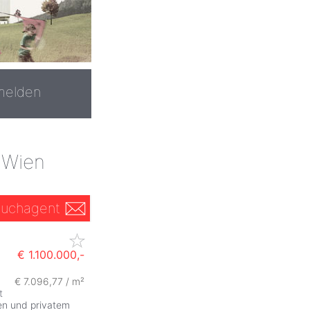
melden
 Wien
uchagent
€ 1.100.000,-
€ 7.096,77 / m²
ZurÃ
t
en und privatem