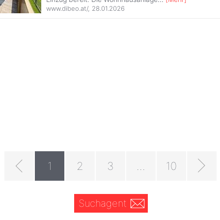
www.dibeo.at/
,
28.01.2026
1
2
3
...
10
Suchagent