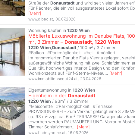
Straße der
Donaustadt
und wird seit vielen Jahren erf
Für Pächter, die ein voll ausgestattetes Lokal sofort
[
Mehr
]
www.dibeo.at
,
06.07.2026
Wohnung kaufen in
1220
Wien
Möblierte Luxuswohnung im Danube Flats, 100
m², 3 Zimmer –
Donaustadt
,
1220
Wien
1220
Wien
,
Donaustadt
/ 100m² /
3 Zimmer
#
Balkon
#
Parkmöglichkeit
#
hell
#
möbliert
Im renommierten Danube Flats Vienna gelegen, verein
außergewöhnliche Wohnung mit zwei Schlafzimmern ar
Qualität, hochwertiges Interior Design und den Komfor
Wohnkonzepts auf Fünf-Sterne-Niveau
...
[
Mehr
]
www.immobilienscout24.at
,
23.04.2026
Eigentumswohnung in
1220
Wien
Eigenheim in der
Donaustadt
1220
Wien
/ 93m² /
3 Zimmer
#
Maisonette
#
Parkmöglichkeit
#
Terrasse
PROVISIONSFREI - Zum Verkauf gelangt eine 3 ZI
ca. 93 m² zzgl. ca. 6 m² TERRASSE! Garagenplatz ka
erworben werden RAUMAUFTEILUNG: Vorraum Abstel
Zimmer Schlafzimmerr
...
[
Mehr
]
www.findmyhome.at
,
16.06.2026