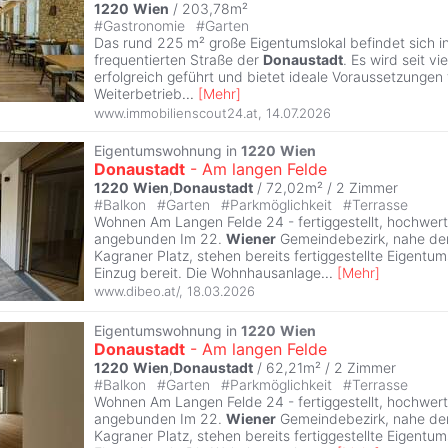
1220
Wien
/ 203,78m²
#
Gastronomie
#
Garten
Das rund 225 m² große Eigentumslokal befindet sich in
frequentierten Straße der
Donaustadt
. Es wird seit vi
erfolgreich geführt und bietet ideale Voraussetzungen 
Weiterbetrieb
...
[
Mehr
]
www.immobilienscout24.at
,
14.07.2026
Eigentumswohnung in
1220
Wien
Donaustadt
- Am langen Felde
1220
Wien
,
Donaustadt
/ 72,02m² /
2 Zimmer
#
Balkon
#
Garten
#
Parkmöglichkeit
#
Terrasse
Wohnen Am Langen Felde 24 - fertiggestellt, hochwert
angebunden Im 22.
Wiener
Gemeindebezirk, nahe der
Kagraner Platz, stehen bereits fertiggestellte Eigen
Einzug bereit. Die Wohnhausanlage
...
[
Mehr
]
www.dibeo.at/
,
18.03.2026
Eigentumswohnung in
1220
Wien
Donaustadt
- Am langen Felde
1220
Wien
,
Donaustadt
/ 62,21m² /
2 Zimmer
#
Balkon
#
Garten
#
Parkmöglichkeit
#
Terrasse
Wohnen Am Langen Felde 24 - fertiggestellt, hochwert
angebunden Im 22.
Wiener
Gemeindebezirk, nahe der
Kagraner Platz, stehen bereits fertiggestellte Eigen