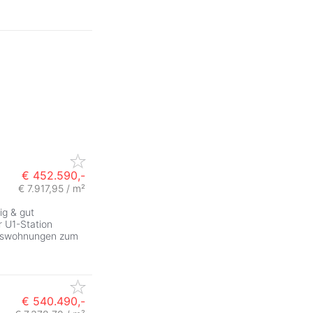
€ 452.590,-
€ 7.917,95 / m²
ig & gut
 U1-Station
tumswohnungen zum
€ 540.490,-