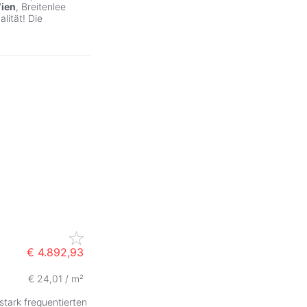
ien
, Breitenlee
lität! Die
€ 4.892,93
€ 24,01 / m²
stark frequentierten