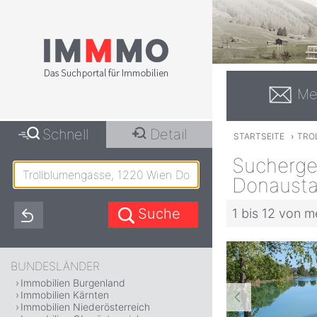
Me
Schnell
Detail
STARTSEITE
›
TRO
Sucherge
Donausta
1 bis 12 von m
BUNDESLÄNDER
Immobilien Burgenland
Immobilien Kärnten
Immobilien Niederösterreich