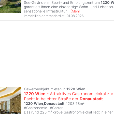
See-Gelände im Sport- und Erholungszentrum
1220
W
garantiert Ihnen eine einzigartige Wohn- und Lebensqua
sensationelle Infrastruktur
...
[
Mehr
]
immobilien.derstandard.at
,
01.08.2026
Gewerbeobjekt mieten in
1220
Wien
1220
Wien
- Attraktives Gastronomielokal zur
Pacht in belebter Straße der
Donaustadt
1220
Wien
,
Donaustadt
/ 203,78m²
#
Gastronomie
#
Garten
Das rund 225 m² große Gastronomielokal liegt in einer 