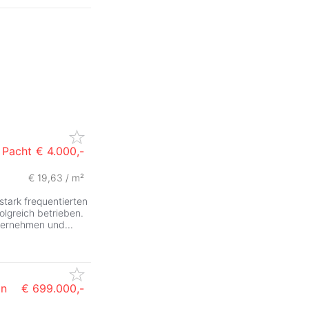
 Pacht
€ 4.000,-
€ 19,63 / m²
stark frequentierten
olgreich betrieben.
 übernehmen und
...
in
€ 699.000,-