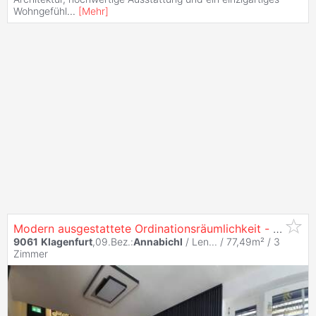
Wohngefühl
...
[
Mehr
]
Modern ausgestattete Ordinationsräumlichkeit - komplett eingerichtet und sofort nutzbar!
9061
Klagenfurt
,09.Bez.:
Annabichl
/ Len... / 77,49m² /
3
Zimmer