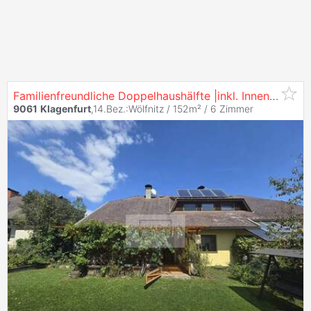
Familienfreundliche Doppelhaushälfte |inkl. Innenraumvisualisierung | Stadtnähe | 5 Zimmer |
9061
Klagenfurt
,14.Bez.:Wölfnitz / 152m² /
6 Zimmer