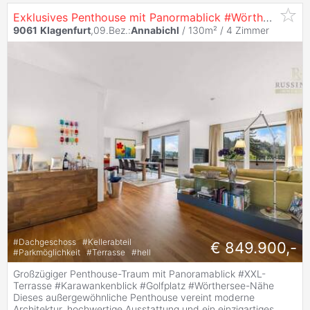
Exklusives Penthouse mit Panormablick #Wörthersee #Golfplatz #Bestlage
9061
Klagenfurt
,09.Bez.:
Annabichl
/ 130m² /
4 Zimmer
#
Dachgeschoss
#
Kellerabteil
€ 849.900,-
#
Parkmöglichkeit
#
Terrasse
#
hell
Großzügiger Penthouse-Traum mit Panoramablick #XXL-
Terrasse #Karawankenblick #Golfplatz #Wörthersee-Nähe
Dieses außergewöhnliche Penthouse vereint moderne
Architektur, hochwertige Ausstattung und ein einzigartiges