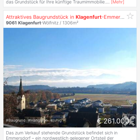
das Grundstück für Ihre künftige Traumimmobilie.
...
[
Mehr
]
Attraktives Baugrundstück in
Klagenfurt
-Emmersdorf - ruhige Lage, sonnig, ideal für Ihr Traumhaus!
9061
Klagenfurt
-Wölfnitz / 1306m²
€ 261.000,-
#
Baugrund
#
Hanglage
#
ruhig
Das zum Verkauf stehende Grundstück befindet sich in
Emmersdorf – ein nordwestlich gelegener Ortsteil der