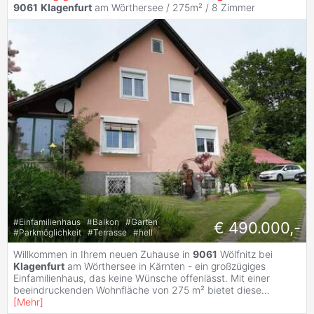
9061
Klagenfurt
am Wörthersee / 275m² /
8 Zimmer
#
Einfamilienhaus
#
Balkon
#
Garten
€ 490.000,-
#
Parkmöglichkeit
#
Terrasse
#
hell
Willkommen in Ihrem neuen Zuhause in
9061
Wölfnitz bei
Klagenfurt
am Wörthersee in Kärnten - ein großzügiges
Einfamilienhaus, das keine Wünsche offenlässt. Mit einer
beeindruckenden Wohnfläche von 275 m² bietet diese
...
[
Mehr
]