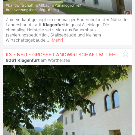
#
Landwirtschaft
#
Altbau
#
Parkmöglichkeit
#
renovierungsbedürftig
#
ruhig
Zum Verkauf gelangt ein ehemaliger Bauernhof in der Nähe der
Landeshauptstadt
Klagenfurt
in quasi Alleinlage. Die
ehemalige Hofstelle setzt sich aus Bauernhaus
(sanierungsbedürftig), Stallgebäude und kleinem
Wirtschaftsgebäude
...
[
Mehr
]
K3 - NEU - GROSSE LANDWIRTSCHAFT MIT EHEMALIGER HOFSTELLE UND WIRTSCHAFTSGEBÄUDEN
9061
Klagenfurt
am Wörthersee