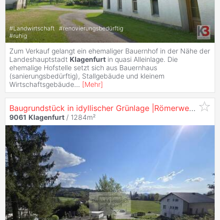
#
Landwirtschaft
#
renovierungsbedürftig
#
ruhig
Zum Verkauf gelangt ein ehemaliger Bauernhof in der Nähe der
Landeshauptstadt
Klagenfurt
in quasi Alleinlage. Die
ehemalige Hofstelle setzt sich aus Bauernhaus
(sanierungsbedürftig), Stallgebäude und kleinem
Wirtschaftsgebäude
...
[
Mehr
]
Baugrundstück in idyllischer Grünlage |Römerweg –
Klag
9061
Klagenfurt
/ 1284m²