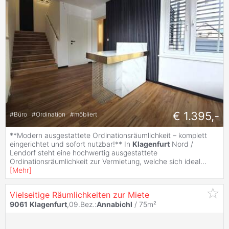
€ 1.395,-
#
Büro
#
Ordination
#
möbliert
**Modern ausgestattete Ordinationsräumlichkeit – komplett
eingerichtet und sofort nutzbar!** In
Klagenfurt
Nord /
Lendorf steht eine hochwertig ausgestattete
Ordinationsräumlichkeit zur Vermietung, welche sich ideal
...
[
Mehr
]
Vielseitige Räumlichkeiten zur Miete
9061
Klagenfurt
,09.Bez.:
Annabichl
/ 75m²