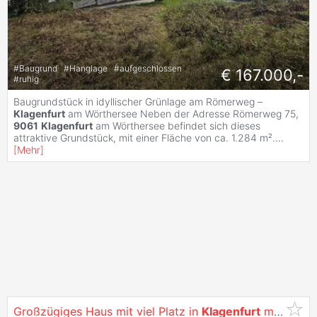
#
Baugrund
#
Hanglage
#
aufgeschlossen
€ 167.000,-
#
ruhig
Baugrundstück in idyllischer Grünlage am Römerweg –
Klagenfurt
am Wörthersee Neben der Adresse Römerweg 75,
9061
Klagenfurt
am Wörthersee befindet sich dieses
attraktive Grundstück, mit einer Fläche von ca. 1.284 m².
...
[
Mehr
]
Großzügiges Haus mit viel Platz in
Klagenfurt
mit Garten, Garage & Terrasse.