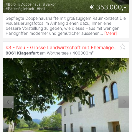
#
Büro
#
Doppelhaus
#
Balkon
€ 353.000,-
#
Parkmöglichkeit
#
hell
Gepflegte Doppelhaushälfte mit großzügigem Raumkonzept Die
Visualisierungsfotos im Anhang dienen dazu, Ihnen eine
bessere Vorstellung zu geben, wie dieses Haus mit wenigen
Handgriffen moderner und gemütlicher aussehen
...
[
Mehr
]
k3 - Neu - Grosse Landwirtschaft mit Ehemaliger Hofstelle und Wirtschaftsgebäuden
9061
Klagenfurt
am Wörthersee / 400000m²