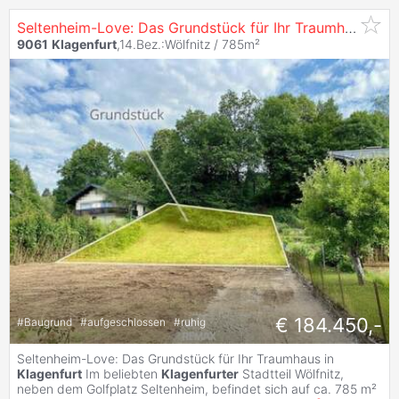
Seltenheim-Love: Das Grundstück für Ihr Traumhaus in
K
9061
Klagenfurt
,14.Bez.:Wölfnitz / 785m²
€ 184.450,-
#
Baugrund
#
aufgeschlossen
#
ruhig
Seltenheim-Love: Das Grundstück für Ihr Traumhaus in
Klagenfurt
Im beliebten
Klagenfurter
Stadtteil Wölfnitz,
neben dem Golfplatz Seltenheim, befindet sich auf ca. 785 m²