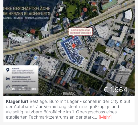
€ 1.964,-
#
Büro
#
Gastronomie
Klagenfurt
Bestlage: Büro mit Lager - schnell in der City & auf
der Autobahn! Zur Vermietung steht eine großzügige und
vielseitig nutzbare Bürofläche im 1. Obergeschoss eines
etablierten Fachmarktzentrums an der stark
...
[
Mehr
]