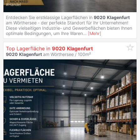
#
Handel
Entdecken Sie erstklassige Lagerflächen in
9020
Klagenfurt
am Wörthersee - der perfekte Standort für Ihr Unternehmen!
Diese vielseitigen Industrie- und Gewerbeflächen bieten Ihnen
optimale Bedingungen, um Ihre Waren
...
[
Mehr
]
Top Lagerfläche in
9020
Klagenfurt
9020
Klagenfurt
am Wörthersee / 100m²