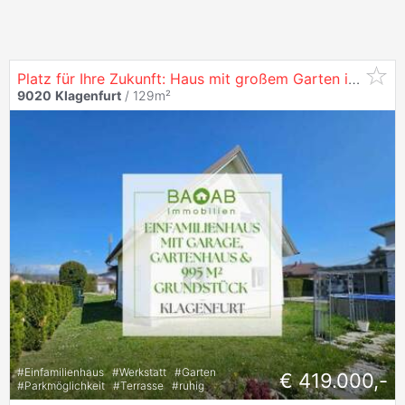
Platz für Ihre Zukunft: Haus mit großem Garten in
Klage
9020
Klagenfurt
/ 129m²
#
Einfamilienhaus
#
Werkstatt
#
Garten
€ 419.000,-
#
Parkmöglichkeit
#
Terrasse
#
ruhig