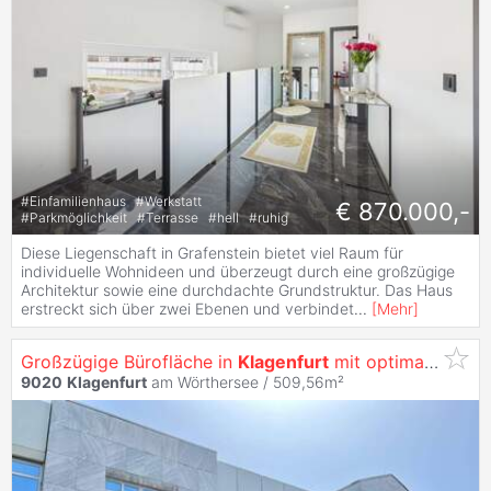
#
Einfamilienhaus
#
Werkstatt
€ 870.000,-
#
Parkmöglichkeit
#
Terrasse
#
hell
#
ruhig
Diese Liegenschaft in Grafenstein bietet viel Raum für
individuelle Wohnideen und überzeugt durch eine großzügige
Architektur sowie eine durchdachte Grundstruktur. Das Haus
erstreckt sich über zwei Ebenen und verbindet
...
[
Mehr
]
Großzügige Bürofläche in
Klagenfurt
mit optimaler Werbewirksamkeit -
9020
Klagenfurt
am Wörthersee / 509,56m²