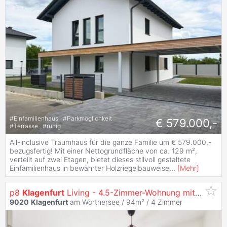
#
Einfamilienhaus
#
Parkmöglichkeit
€ 579.000,-
#
Terrasse
#
ruhig
All-inclusive Traumhaus für die ganze Familie um € 579.000,-
bezugsfertig! Mit einer Nettogrundfläche von ca. 129 m²,
verteilt auf zwei Etagen, bietet dieses stilvoll gestaltete
Einfamilienhaus in bewährter Holzriegelbauweise
...
[
Mehr
]
p8
Klagenfurt
Living - 4.5-Zimmer-Wohnung mit Klare Raumaufteilung in Zentraler Innenstadtlage
9020
Klagenfurt
am Wörthersee / 94m² /
4 Zimmer