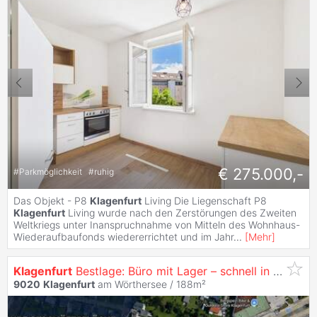
€ 275.000,-
#
Parkmöglichkeit
#
ruhig
Das Objekt - P8
Klagenfurt
Living Die Liegenschaft P8
Klagenfurt
Living wurde nach den Zerstörungen des Zweiten
Weltkriegs unter Inanspruchnahme von Mitteln des Wohnhaus-
Wiederaufbaufonds wiedererrichtet und im Jahr
...
[
Mehr
]
Klagenfurt
Bestlage: Büro mit Lager – schnell in der City & auf der Autobahn!
9020
Klagenfurt
am Wörthersee / 188m²