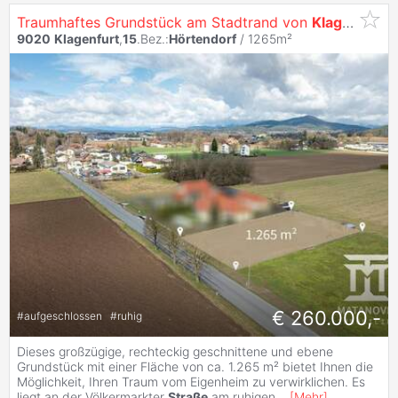
Traumhaftes Grundstück am Stadtrand von
Klagenfurt
–
9020
Klagenfurt
,
15
.Bez.:
Hörtendorf
/ 1265m²
€ 260.000,-
#
aufgeschlossen
#
ruhig
Dieses großzügige, rechteckig geschnittene und ebene
Grundstück mit einer Fläche von ca. 1.265 m² bietet Ihnen die
Möglichkeit, Ihren Traum vom Eigenheim zu verwirklichen. Es
liegt an der Völkermarkter
Straße
am ruhigen
...
[
Mehr
]