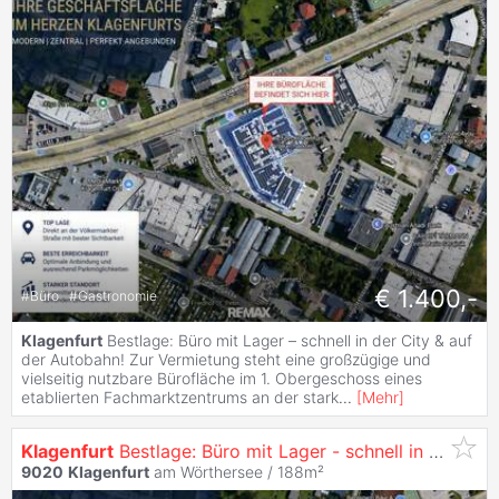
€ 1.400,-
#
Büro
#
Gastronomie
Klagenfurt
Bestlage: Büro mit Lager – schnell in der City & auf
der Autobahn! Zur Vermietung steht eine großzügige und
vielseitig nutzbare Bürofläche im 1. Obergeschoss eines
etablierten Fachmarktzentrums an der stark
...
[
Mehr
]
Klagenfurt
Bestlage: Büro mit Lager - schnell in der City & auf der Autobahn!
9020
Klagenfurt
am Wörthersee / 188m²