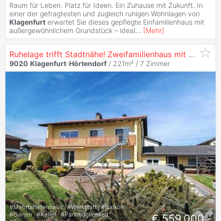
Raum für Leben. Platz für Ideen. Ein Zuhause mit Zukunft. In
einer der gefragtesten und zugleich ruhigen Wohnlagen von
Klagenfurt
erwartet Sie dieses gepflegte Einfamilienhaus mit
außergewöhnlichem Grundstück – ideal
...
[
Mehr
]
Ruhelage trifft Stadtnähe! Zweifamilienhaus mit Doppelgarage, Pool und Gartenhaus
9020
Klagenfurt
-
Hörtendorf
/ 221m² /
7 Zimmer
#
Mehrfamilienhaus
#
Werkstatt
#
Balkon
#
Garten
#
Keller
#
Parkmöglichkeit
€ 559.000,-