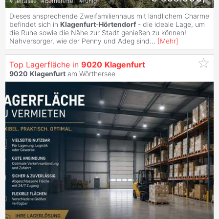
#
Terrasse
#
barrierefrei
#
ruhig
Dieses ansprechende Zweifamilienhaus mit ländlichem Charme
befindet sich in
Klagenfurt
-
Hörtendorf
- die ideale Lage, um
die Ruhe sowie die Nähe zur Stadt genießen zu können!
Nahversorger, wie der Penny und Adeg sind
...
[
Mehr
]
Top Lagerfläche in
9020
Klagenfurt
9020
Klagenfurt
am Wörthersee