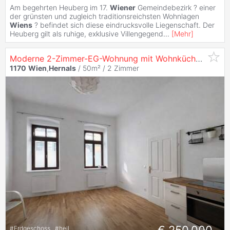
Am begehrten Heuberg im 17.
Wiener
Gemeindebezirk ? einer
der grünsten und zugleich traditionsreichsten Wohnlagen
Wiens
? befindet sich diese eindrucksvolle Liegenschaft. Der
Heuberg gilt als ruhige, exklusive Villengegend
...
[
Mehr
]
Moderne 2-Zimmer-EG-Wohnung mit Wohnküche in
117
1170
Wien
,
Hernals
/ 50m² /
2 Zimmer
€ 250.000,-
#
Erdgeschoss
#
hell