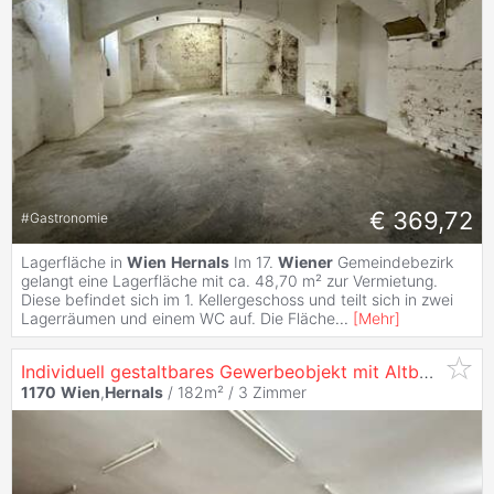
€ 369,72
#
Gastronomie
Lagerfläche in
Wien
Hernals
Im 17.
Wiener
Gemeindebezirk
gelangt eine Lagerfläche mit ca. 48,70 m² zur Vermietung.
Diese befindet sich im 1. Kellergeschoss und teilt sich in zwei
Lagerräumen und einem WC auf. Die Fläche
...
[
Mehr
]
Individuell gestaltbares Gewerbeobjekt mit Altbauflair im Herzen von
1170
Wien
,
Hernals
/ 182m² /
3 Zimmer