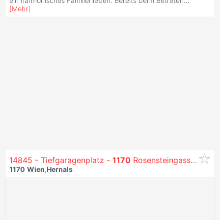
ein harmonisches Familienleben. Bereits beim Betreten
...
[
Mehr
]
14845 - Tiefgaragenplatz -
1170
Rosensteingasse 43
1170
Wien
,
Hernals