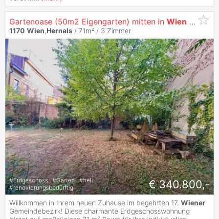
Gartenoase (50m2 Eigengarten) mitten in
Wien
- Sanierungsbedürftige 3-Zimmerwohnung in
1170
Wien
,
Hernals
/ 71m² /
3 Zimmer
#
Erdgeschoss
#
Garten
#
hell
€ 340.800,-
#
renovierungsbedürftig
Willkommen in Ihrem neuen Zuhause im begehrten 17.
Wiener
Gemeindebezirk! Diese charmante Erdgeschosswohnung