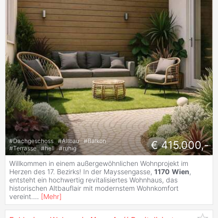
#
Dachgeschoss
#
Altbau
#
Balkon
€ 415.000,-
#
Terrasse
#
hell
#
ruhig
Willkommen in einem außergewöhnlichen Wohnprojekt im
Herzen des 17. Bezirks! In der Mayssengasse,
1170
Wien
,
entsteht ein hochwertig revitalisiertes Wohnhaus, das
historischen Altbauflair mit modernstem Wohnkomfort
vereint.
...
[
Mehr
]