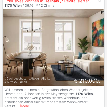
Exklusives Wohnen in
Hernals
// Revitalisierter Altbau Luftwärmepumpe, Klimaanlage // – Exklusive Dachgeschosswohnungen mit Südwest-Terrassen in 11...
1170
Wien
/ 36,16m² /
2 Zimmer
#
Dachgeschoss
#
Altbau
#
Balkon
€ 210.000,-
#
Terrasse
#
hell
Willkommen in einem außergewöhnlichen Wohnprojekt im
Herzen des 17. Bezirks! In der Mayssengasse,
1170
Wien
,
entsteht ein hochwertig revitalisiertes Wohnhaus, das
historischen Altbauflair mit modernstem Wohnkomfort
vereint.
...
[
Mehr
]