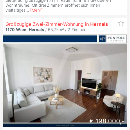
bietet auf großzügigen 71 m² Raum für Ihre individuellen
Wohnträume. Mit drei Zimmern eröffnet sich Ihnen
vielfältiges
...
[
Mehr
]
Großzügige Zwei-Zimmer-Wohnung in
Hernals
1170
Wien
,
Hernals
/ 65,75m² /
2 Zimmer
€ 198.000,-