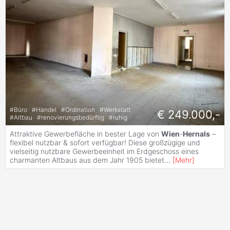
#
Büro
#
Handel
#
Ordination
#
Werkstatt
€ 249.000,-
#
Altbau
#
renovierungsbedürftig
#
ruhig
Attraktive Gewerbefläche in bester Lage von
Wien
-
Hernals
–
flexibel nutzbar & sofort verfügbar! Diese großzügige und
vielseitig nutzbare Gewerbeeinheit im Erdgeschoss eines
charmanten Altbaus aus dem Jahr 1905 bietet
...
[
Mehr
]