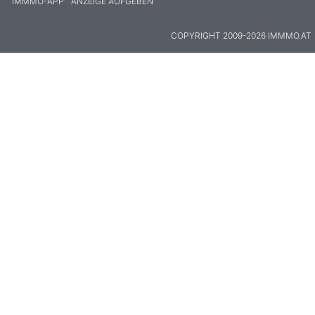
IMMMO-APP
ANZEIGE AUFGEBEN
COPYRIGHT 2009-2026 IMMMO.AT