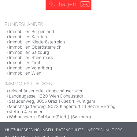
Suchagent
BUNDESLÄNDER
Immobilien Burgenland
Immobilien Kärnten
Immobilien Niederösterreich
Immobilien Oberösterreich
Immobilien Salzburg
Immobilien Steiermark
Immobilien Tirol
Immobilien Vorarlberg
Immobilien Wien
IMMMO ENTDECKEN
reihenhäuser oder doppelhäuser wien
Landaugasse, 1220 Wien Donaustadt
Staudenweg, 8055 Graz 17.Bezirk Puntigam
Mönchsgartenweg, 9073 Klagenfurt 13.Bezirk Viktring
stetten 4 zimmer
Wohnungen in Salzburg(Stadt) (Salzburg)
NUTZUNGSBEDINGUNGEN
DATENSCHUTZ
IMPRESSUM
TIPPS