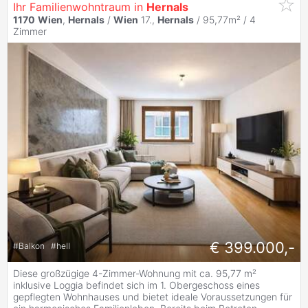
Ihr Familienwohntraum in
Hernals
1170
Wien
,
Hernals
/
Wien
17.,
Hernals
/ 95,77m² /
4
Zimmer
€ 399.000,-
#
Balkon
#
hell
Diese großzügige 4-Zimmer-Wohnung mit ca. 95,77 m²
inklusive Loggia befindet sich im 1. Obergeschoss eines
gepflegten Wohnhauses und bietet ideale Voraussetzungen für