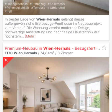
#
Dachgeschoss
#
Erstbezug
#
Kellerabteil
#
Parkmöglichkeit
#
Terrasse
#
barrierefrei
#
hell
In bester Lage von
Wien
-
Hernals
gelangt dieses
außergewöhnliche Erstbezugs-Penthouse im Neubauprojekt
zum Verkauf. Die Wohnung vereint modernes Design,
hochwertige Ausstattung und nachhaltige Haustechnik auf
höchstem
...
[
Mehr
]
Premium-Neubau in
Wien
-
Hernals
- Bezugsfertige Mietwohnung mit Balkon & Einbauküche
1170
Wien
,
Hernals
/ 74,84m² /
3 Zimmer