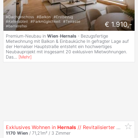
#
Dachgeschoss
#
Balkon
#
Erstbezug
#
Kellerabteil
#
Parkmöglichkeit
#
Terrasse
€ 1.910,-
#
barrierefrei
Premium-Neubau in
Wien
-
Hernals
- Bezugsfertige
Mietwohnung mit Balkon & Einbauküche In gefragter Lage auf
der Hernalser Hauptstraße entsteht ein hochwertiges
Neubauprojekt mit insgesamt 20 exklusiven Mietwohnungen.
Das
...
[
Mehr
]
Exklusives Wohnen in
Hernals
// Revitalisierter Altbau Luftwärmepumpe, Klimaanlage // – Exklusive Dachgeschosswohnungen mit Südwest-Terrassen in 11...
1170
Wien
/ 71,21m² /
3 Zimmer