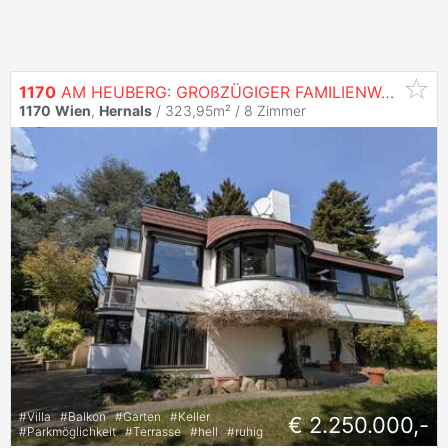
1170
AM HEUBERG: GROßZÜGIGER FAMILIENWOHNSITZ MIT INDOORPOOL, WELLNESS, GARTEN &
1170
Wien
,
Hernals
/ 323,95m² /
8 Zimmer
#
Villa
#
Balkon
#
Garten
#
Keller
€ 2.250.000,-
#
Parkmöglichkeit
#
Terrasse
#
hell
#
ruhig