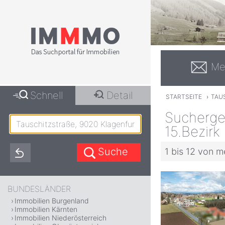
Me
Schnell
Detail
STARTSEITE
›
TAU
Suchergeb
15.Bezirk
1 bis 12 von m
BUNDESLÄNDER
Immobilien Burgenland
Immobilien Kärnten
Immobilien Niederösterreich