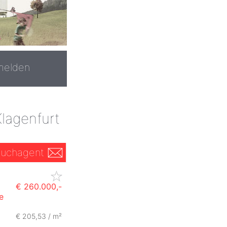
melden
lagenfurt
uchagent
€ 260.000,-
e
€ 205,53 / m²