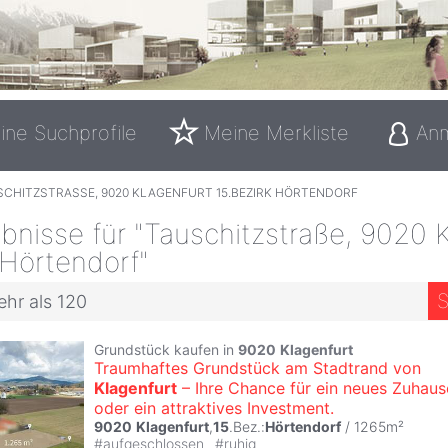
ine Suchprofile
Meine Merkliste
An
SCHITZSTRASSE, 9020 KLAGENFURT 15.BEZIRK HÖRTENDORF
nisse für "Tauschitzstraße, 9020 K
 Hörtendorf"
S
ehr als 120
Grundstück kaufen in
9020
Klagenfurt
Traumhaftes Grundstück am Stadtrand von
Klagenfurt
– Ihre Chance für ein neues Zuhaus
oder ein attraktives Investment.
9020
Klagenfurt
,
15
.Bez.:
Hörtendorf
/ 1265m²
#
aufgeschlossen
#
ruhig