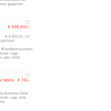
iner geplanten
€ 698.900,-
€ 4.185,03 / m²
glichkeit
#Familienfreundlich
licher Lage
 im Jahr 2006
ur Miete
€ 119,-
ese Business-Desk-
trale Lage, eine
res