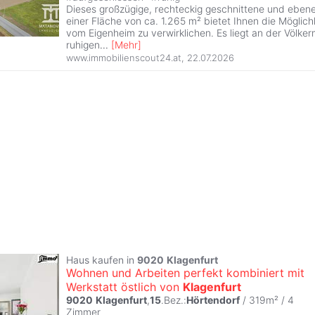
Dieses großzügige, rechteckig geschnittene und eben
einer Fläche von ca. 1.265 m² bietet Ihnen die Möglich
vom Eigenheim zu verwirklichen. Es liegt an der Völke
ruhigen
...
[
Mehr
]
www.immobilienscout24.at
,
22.07.2026
Haus kaufen in
9020
Klagenfurt
Wohnen und Arbeiten perfekt kombiniert mit
Werkstatt östlich von
Klagenfurt
9020
Klagenfurt
,
15
.Bez.:
Hörtendorf
/ 319m² /
4
Zimmer