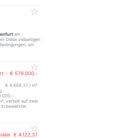
enfurt
am
! Diese vielseitigen
 Bedingungen, um
rt -
€ 579.000,-
€ 4.488,37 / m²
g
9.000,-
², verteilt auf zwei
s in bewährter
maler
€ 4.122,37