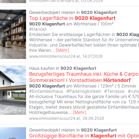
immobilien.derstandard.at
,
03.08.2026
Gewerbeobjekt mieten in
9020
Klagenfurt
Top Lagerfläche in
9020
Klagenfurt
9020
Klagenfurt
am Wörthersee / 100m²
#
Handel
Entdecken Sie erstklassige Lagerflächen in
9020
Klag
Wörthersee – der perfekte Standort für Ihr Unternehmen
Industrie- und Gewerbeflächen bieten Ihnen optimale
Ihre Waren
...
[
Mehr
]
www.immobilienscout24.at
,
14.07.2026
Haus kaufen in
9020
Klagenfurt
Bezugsfertiges Traumhaus inkl. Küche & Carpo
Sommeraktion! I Vorstadtleben
Hörtendorf
9020
Klagenfurt
am Wörthersee / 129m² /
5 Zimmer
#
Einfamilienhaus
#
Parkmöglichkeit
#
Terrasse
#
ruhi
All-inclusive Traumhaus für die ganze Familie um € 57
bezugsfertig! Mit einer Nettogrundfläche von ca. 129 m
Etagen, bietet dieses stilvoll gestaltete Einfamilienhau
Holzriegelbauweise
...
[
Mehr
]
www.immobilienscout24.at
,
26.06.2026
Gewerbeobjekt mieten in
9020
Klagenfurt
Großzügige Bürofläche in
Klagenfurt
mit Opti