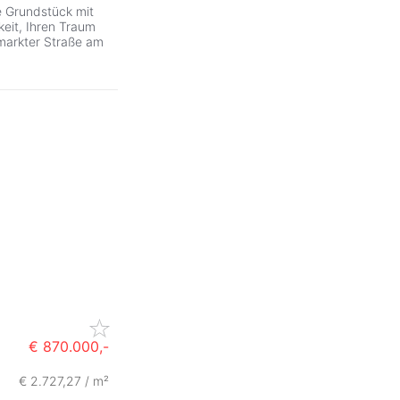
e Grundstück mit
keit, Ihren Traum
rmarkter Straße am
€ 870.000,-
€ 2.727,27 / m²