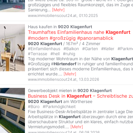
großzügiges und flexibles Raumkonzept, das im Zuge e
Sanierung
...
[
Mehr
]
www.immobilienscout24.at
,
01.10.2025
Haus kaufen in
9020
Klagenfurt
Traumhaftes Einfamilienhaus nahe
Klagenfurt
#modern #großzügig #panoramablick
9020
Klagenfurt
/ 167m² /
4 Zimmer
#
Einfamilienhaus
#
Balkon
#
Garten
#
Keller
#
Parkmö
#
Terrasse
#
hell
#
ruhig
Top moderner Wohntraum in der Nähe von
Klagenfurt
#Großzügig #
Hörtendorf
In ruhiger und familienfreund
präsentiert sich dieses moderne Einfamilienhaus, das
errichtet wurde.
...
[
Mehr
]
www.immobilienscout24.at
,
13.03.2026
Gewerbeobjekt mieten in
9020
Klagenfurt
Business Desk in
Klagenfurt
– Schreibtische z
9020
Klagenfurt
am Wörthersee
#
Büro
#
Parkmöglichkeit
Fixe Business-Desk-Arbeitsplätze in zentraler Lage Di
Arbeitsplätze in
Klagenfurt
überzeugen durch eine zen
überschaubare Struktur und ein klares, einfach nutzba
Vermietungsmodell.
...
[
Mehr
]
www.immobilienscout24.at
,
06.08.2026