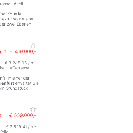
rrasse
#
hell
individuelle
tektur sowie eine
über zwei Ebenen
 in
€ 419.000,-
€ 3.248,06 / m²
keit
#
Terrasse
ft. In einer der
genfurt
erwartet Sie
hem Grundstück –
t
€ 559.000,-
€ 2.529,41 / m²
Keller