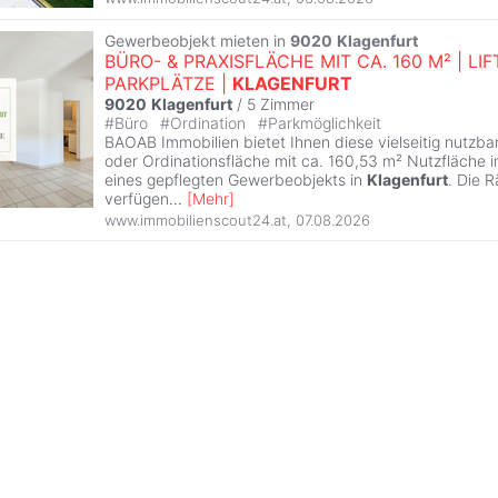
Gewerbeobjekt mieten in
9020
Klagenfurt
BÜRO- & PRAXISFLÄCHE MIT CA. 160 M² | LIFT
PARKPLÄTZE |
KLAGENFURT
9020
Klagenfurt
/
5 Zimmer
#
Büro
#
Ordination
#
Parkmöglichkeit
BAOAB Immobilien bietet Ihnen diese vielseitig nutzbar
oder Ordinationsfläche mit ca. 160,53 m² Nutzfläche
eines gepflegten Gewerbeobjekts in
Klagenfurt
. Die 
verfügen
...
[
Mehr
]
www.immobilienscout24.at
,
07.08.2026