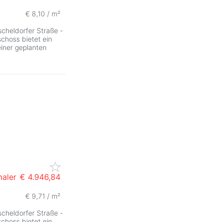
€ 8,10 / m²
ZurÃ
scheldorfer Straße -
choss bietet ein
iner geplanten
maler
€ 4.946,84
€ 9,71 / m²
scheldorfer Straße -
choss bietet ein