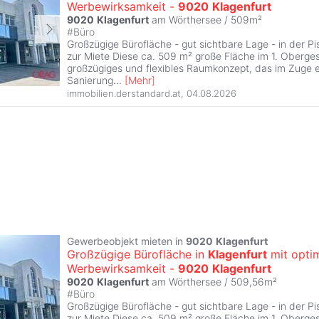
Werbewirksamkeit -
9020
Klagenfurt
9020
Klagenfurt
am Wörthersee / 509m²
#
Büro
Großzügige Bürofläche - gut sichtbare Lage - in der Pi
zur Miete Diese ca. 509 m² große Fläche im 1. Oberges
großzügiges und flexibles Raumkonzept, das im Zuge e
Sanierung
...
[
Mehr
]
immobilien.derstandard.at
,
04.08.2026
Gewerbeobjekt mieten in
9020
Klagenfurt
Großzügige Bürofläche in
Klagenfurt
mit opti
Werbewirksamkeit -
9020
Klagenfurt
9020
Klagenfurt
am Wörthersee / 509,56m²
#
Büro
Großzügige Bürofläche - gut sichtbare Lage - in der Pi
zur Miete Diese ca. 509 m² große Fläche im 1. Oberges