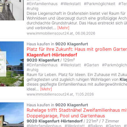
#
Einfamilienhaus
#
Werkstatt
#
Parkmöglichkeit
#
Te
#
ruhig
Diese Liegenschaft in Grafenstein bietet viel Raum für 
Wohnideen und überzeugt durch eine großzügige Archi
durchdachte Grundstruktur. Das Haus erstreckt sich 
und verbindet
...
[
Mehr
]
www.immobilienscout24.at
,
06.06.2026
Haus kaufen in
9020
Klagenfurt
Platz für Ihre Zukunft: Haus mit großem Garten
Klagenfurt
-
Hörtendorf
9020
Klagenfurt
/ 129m²
#
Einfamilienhaus
#
Werkstatt
#
Garten
#
Parkmöglich
#
ruhig
Raum für Leben. Platz für Ideen. Ein Zuhause mit Zukun
gefragtesten und zugleich ruhigen Wohnlagen von
Kla
dieses gepflegte Einfamilienhaus mit außergewöhnlic
ideal
...
[
Mehr
]
www.immobilienscout24.at
,
11.05.2026
Haus kaufen in
9020
Klagenfurt
Ruhelage trifft Stadtnähe! Zweifamilienhaus mi
Doppelgarage, Pool und Gartenhaus
9020
Klagenfurt
-
Hörtendorf
/ 221m² /
7 Zimmer
#
Mehrfamilienhaus
#
Werkstatt
#
Balkon
#
Garten
#