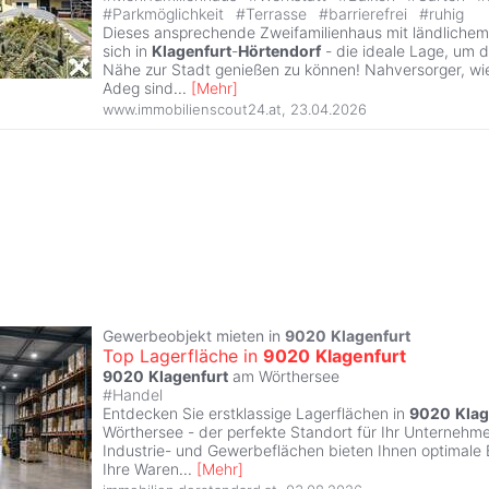
#
Parkmöglichkeit
#
Terrasse
#
barrierefrei
#
ruhig
Dieses ansprechende Zweifamilienhaus mit ländliche
sich in
Klagenfurt
-
Hörtendorf
- die ideale Lage, um d
Nähe zur Stadt genießen zu können! Nahversorger, wi
Adeg sind
...
[
Mehr
]
www.immobilienscout24.at
,
23.04.2026
Gewerbeobjekt mieten in
9020
Klagenfurt
Top Lagerfläche in
9020
Klagenfurt
9020
Klagenfurt
am Wörthersee
#
Handel
Entdecken Sie erstklassige Lagerflächen in
9020
Klag
Wörthersee - der perfekte Standort für Ihr Unternehmen
Industrie- und Gewerbeflächen bieten Ihnen optimale
Ihre Waren
...
[
Mehr
]