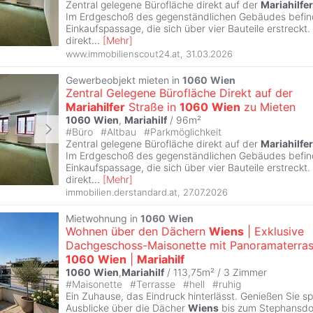
Zentral gelegene Bürofläche direkt auf der
Mariahilfer
Im Erdgeschoß des gegenständlichen Gebäudes befind
Einkaufspassage, die sich über vier Bauteile erstreckt.
direkt
...
[
Mehr
]
www.immobilienscout24.at
,
31.03.2026
Gewerbeobjekt mieten in
1060
Wien
Zentral Gelegene Bürofläche Direkt auf der
Mariahilfer
Straße in
1060
Wien
zu Mieten
1060
Wien
,
Mariahilf
/ 96m²
#
Büro
#
Altbau
#
Parkmöglichkeit
Zentral gelegene Bürofläche direkt auf der
Mariahilfer
Im Erdgeschoß des gegenständlichen Gebäudes befind
Einkaufspassage, die sich über vier Bauteile erstreckt.
direkt
...
[
Mehr
]
immobilien.derstandard.at
,
27.07.2026
Mietwohnung in
1060
Wien
Wohnen über den Dächern
Wiens
| Exklusive
Dachgeschoss-Maisonette mit Panoramaterra
1060
Wien
|
Mariahilf
1060
Wien
,
Mariahilf
/ 113,75m² /
3 Zimmer
#
Maisonette
#
Terrasse
#
hell
#
ruhig
Ein Zuhause, das Eindruck hinterlässt. Genießen Sie s
Ausblicke über die Dächer
Wiens
bis zum Stephansdom