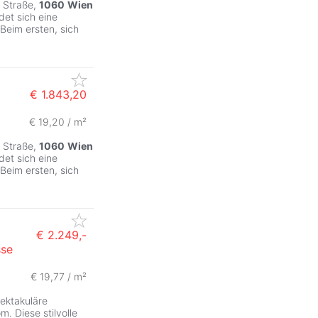
Straße,
1060
Wien
et sich eine
 Beim ersten, sich
€ 1.843,20
€ 19,20 / m²
ZurÃ
Straße,
1060
Wien
et sich eine
 Beim ersten, sich
€ 2.249,-
sse
€ 19,77 / m²
pektakuläre
. Diese stilvolle