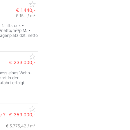
€ 1.440,-
€ 15,- / m²
 1.Liftstock •
 /netto/m²/p.M. •
agenplatz dzt. netto
€ 233.000,-
choss eines Wohn-
hrt in der
ufahrt erfolgt
e ?
€ 359.000,-
€ 5.775,42 / m²
ZurÃ