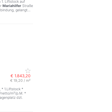
1. Liftstock auf
er
Mariahilfer
Straße
nbindung, gelangt
...
€ 1.843,20
€ 19,20 / m²
* 1.Liftstock *
/netto/m²/p.M. *
agenplatz dzt.