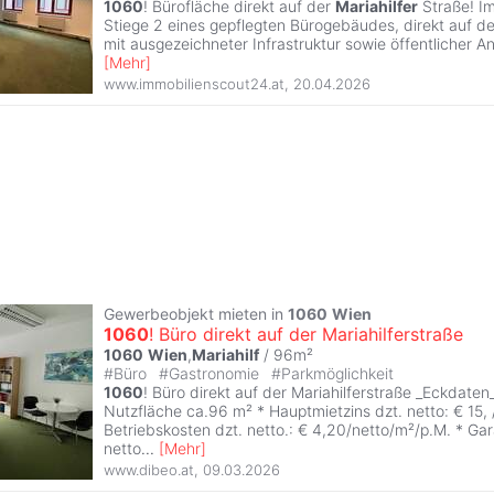
1060
! Bürofläche direkt auf der
Mariahilfer
Straße! Im 
Stiege 2 eines gepflegten Bürogebäudes, direkt auf d
mit ausgezeichneter Infrastruktur sowie öffentlicher A
[
Mehr
]
www.immobilienscout24.at
,
20.04.2026
Gewerbeobjekt mieten in
1060
Wien
1060
! Büro direkt auf der Mariahilferstraße
1060
Wien
,
Mariahilf
/ 96m²
#
Büro
#
Gastronomie
#
Parkmöglichkeit
1060
! Büro direkt auf der Mariahilferstraße _Eckdaten_ 
Nutzfläche ca.96 m² * Hauptmietzins dzt. netto: € 15, 
Betriebskosten dzt. netto.: € 4,20/netto/m²/p.M. * Gar
netto
...
[
Mehr
]
www.dibeo.at
,
09.03.2026