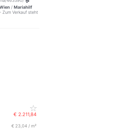
ama/463590/ 🏠
Wien
/
Mariahilf
- Zum Verkauf steht
€ 2.211,84
€ 23,04 / m²