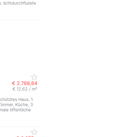
lichtdurchflutete
€ 2.788,64
€ 12,62 / m²
chütztes Haus, 1.
 Zimmer, Küche, 3
male öffentliche