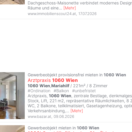
Dachgeschoss-Maisonette verbindet modernes Design, 
Räume und eine
...
[
Mehr
]
www.immobilienscout24.at
,
17.07.2026
Gewerbeobjekt provisionsfrei mieten in
1060
Wien
Arztpraxis
1060
Wien
1060
Wien
,
Mariahilf
/ 221m² /
8 Zimmer
#
Ordination
#
Balkon
#
unbefristet
Arztpraxis,
1060
Wien
, zentrale Bestlage, denkmalges
Stock, Lift, 221 m2, repräsentative Räumlichkeiten, 8
WC, 2 Balkone, teilklimatisiert, Gasetagenheizung, opti
Verkehrsanbindung,
...
[
Mehr
]
www.bazar.at
,
09.06.2026
Gewerbeobjekt mieten in
1060
Wien