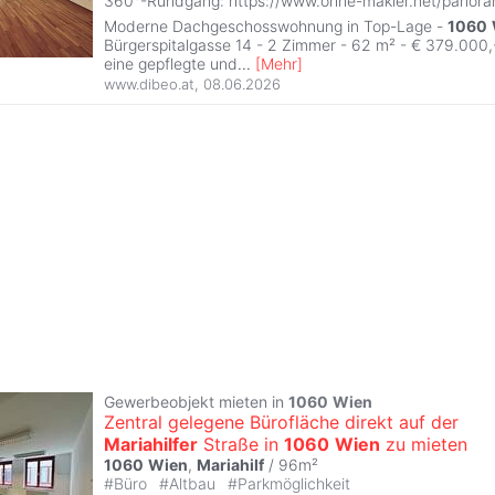
360°-Rundgang: https://www.ohne-makler.net/panor
Moderne Dachgeschosswohnung in Top-Lage -
1060
Bürgerspitalgasse 14 - 2 Zimmer - 62 m² - € 379.000,
eine gepflegte und
...
[
Mehr
]
www.dibeo.at
,
08.06.2026
Gewerbeobjekt mieten in
1060
Wien
Zentral gelegene Bürofläche direkt auf der
Mariahilfer
Straße in
1060
Wien
zu mieten
1060
Wien
,
Mariahilf
/ 96m²
#
Büro
#
Altbau
#
Parkmöglichkeit