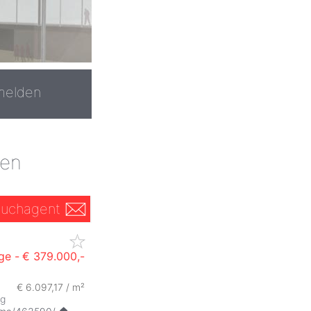
melden
ien
uchagent
ge -
€ 379.000,-
€ 6.097,17 / m²
ig