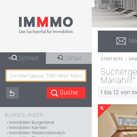
Me
Schnell
Detail
STARTSEITE
›
SAND
Sucherge
Mariahilf"
1 bis 12 von m
BUNDESLÄNDER
Immobilien Burgenland
Immobilien Kärnten
Immobilien Niederösterreich