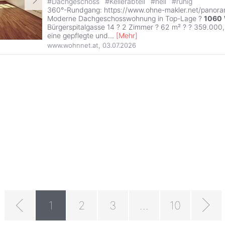
#
Dachgeschoss
#
Kellerabteil
#
hell
#
ruhig
360°-Rundgang: https://www.ohne-makler.net/panor
Moderne Dachgeschosswohnung in Top-Lage ?
1060
Bürgerspitalgasse 14 ? 2 Zimmer ? 62 m² ? ? 359.000,
eine gepflegte und
...
[
Mehr
]
www.wohnnet.at
,
03.07.2026
1
2
3
...
10