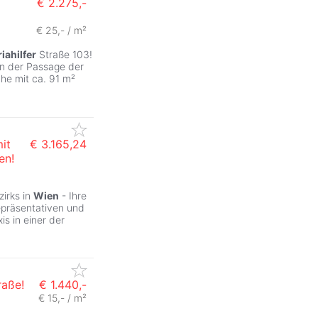
€ 2.275,-
€ 25,- / m²
iahilfer
Straße 103!
in der Passage der
he mit ca. 91 m²
it
€ 3.165,24
en!
zirks in
Wien
- Ihre
epräsentativen und
s in einer der
raße!
€ 1.440,-
€ 15,- / m²