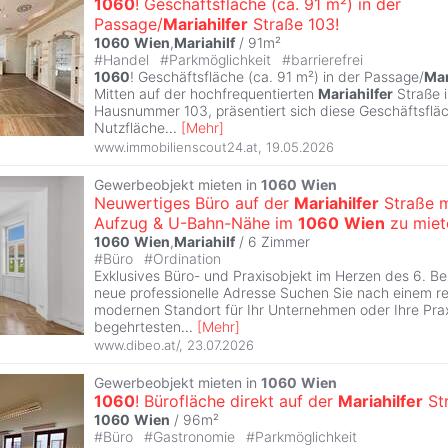
1060
! Geschäftsfläche (ca. 91 m²) in der
Passage/
Mariahilfer
Straße 103!
1060
Wien
,
Mariahilf
/ 91m²
#
Handel
#
Parkmöglichkeit
#
barrierefrei
1060
! Geschäftsfläche (ca. 91 m²) in der Passage/
Mar
Mitten auf der hochfrequentierten
Mariahilfer
Straße 
Hausnummer 103, präsentiert sich diese Geschäftsfläc
Nutzfläche
...
[
Mehr
]
www.immobilienscout24.at
,
19.05.2026
Gewerbeobjekt mieten in
1060
Wien
Neuwertiges Büro auf der
Mariahilfer
Straße m
Aufzug & U-Bahn-Nähe im
1060
Wien
zu miet
1060
Wien
,
Mariahilf
/
6 Zimmer
#
Büro
#
Ordination
Exklusives Büro- und Praxisobjekt im Herzen des 6. Be
neue professionelle Adresse Suchen Sie nach einem r
modernen Standort für Ihr Unternehmen oder Ihre Praxi
begehrtesten
...
[
Mehr
]
www.dibeo.at/
,
23.07.2026
Gewerbeobjekt mieten in
1060
Wien
1060
! Bürofläche direkt auf der
Mariahilfer
St
1060
Wien
/ 96m²
#
Büro
#
Gastronomie
#
Parkmöglichkeit