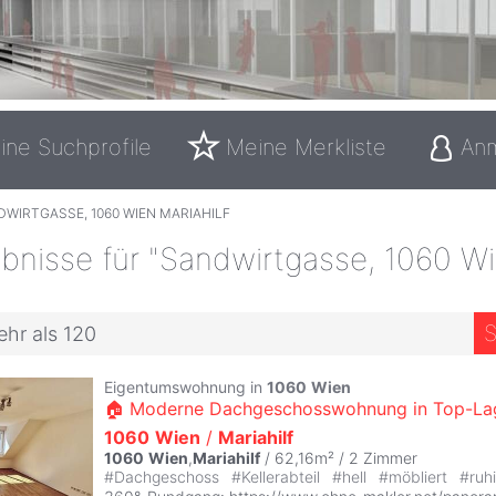
ine Suchprofile
Meine Merkliste
An
WIRTGASSE, 1060 WIEN MARIAHILF
bnisse für "Sandwirtgasse, 1060 W
S
ehr als 120
Eigentumswohnung in
1060
Wien
🏠 Moderne Dachgeschosswohnung in Top-La
1060
Wien
/
Mariahilf
1060
Wien
,
Mariahilf
/ 62,16m² /
2 Zimmer
#
Dachgeschoss
#
Kellerabteil
#
hell
#
möbliert
#
ruh