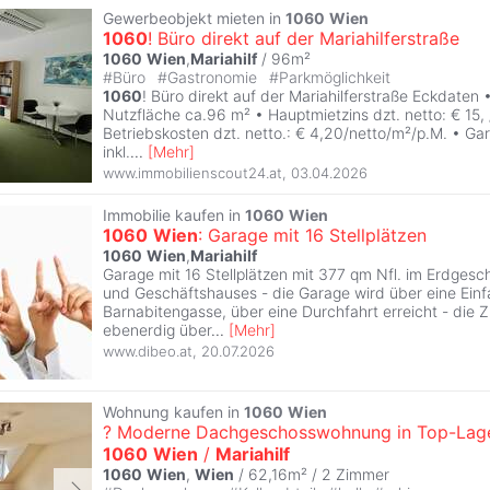
Gewerbeobjekt mieten in
1060
Wien
1060
! Büro direkt auf der Mariahilferstraße
1060
Wien
,
Mariahilf
/ 96m²
#
Büro
#
Gastronomie
#
Parkmöglichkeit
1060
! Büro direkt auf der Mariahilferstraße Eckdaten •
Nutzfläche ca.96 m² • Hauptmietzins dzt. netto: € 15,
Betriebskosten dzt. netto.: € 4,20/netto/m²/p.M. • Gar
inkl.
...
[
Mehr
]
www.immobilienscout24.at
,
03.04.2026
Immobilie kaufen in
1060
Wien
1060
Wien
: Garage mit 16 Stellplätzen
1060
Wien
,
Mariahilf
Garage mit 16 Stellplätzen mit 377 qm Nfl. im Erdges
und Geschäftshauses - die Garage wird über eine Einfa
Barnabitengasse, über eine Durchfahrt erreicht - die Z
ebenerdig über
...
[
Mehr
]
www.dibeo.at
,
20.07.2026
Wohnung kaufen in
1060
Wien
? Moderne Dachgeschosswohnung in Top-Lag
1060
Wien
/
Mariahilf
1060
Wien
,
Wien
/ 62,16m² /
2 Zimmer