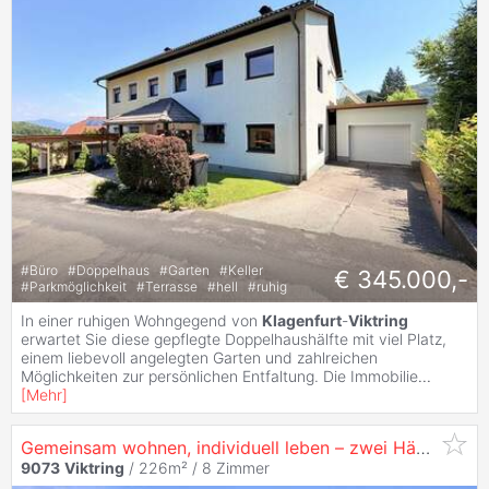
#
Büro
#
Doppelhaus
#
Garten
#
Keller
€ 345.000,-
#
Parkmöglichkeit
#
Terrasse
#
hell
#
ruhig
In einer ruhigen Wohngegend von
Klagenfurt
-
Viktring
erwartet Sie diese gepflegte Doppelhaushälfte mit viel Platz,
einem liebevoll angelegten Garten und zahlreichen
Möglichkeiten zur persönlichen Entfaltung. Die Immobilie
...
[
Mehr
]
Gemeinsam wohnen, individuell leben – zwei Häuser in perfekter Lage #
9073
Viktring
/ 226m² /
8 Zimmer