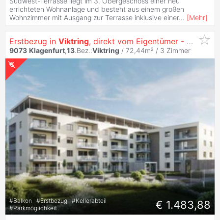
Südwest-Terrasse liegt im 3. Obergeschoss einer neu
errichteten Wohnanlage und besteht aus einem großen
Wohnzimmer mit Ausgang zur Terrasse inklusive einer
...
[
Mehr
]
Erstbezug in
Viktring
, direkt vom Eigentümer - Familientraum 3 Zimmer Wohnung mit Küche
9073
Klagenfurt
,
13
.Bez.:
Viktring
/ 72,44m² /
3 Zimmer
#
Balkon
#
Erstbezug
#
Kellerabteil
€ 1.483,88
#
Parkmöglichkeit