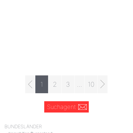
1
2
3
...
10
Suchagent
BUNDESLÄNDER