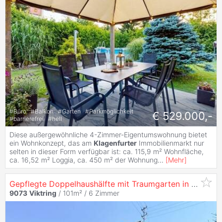
#
Büro
#
Balkon
#
Garten
#
Parkmöglichkeit
€ 529.000,-
#
barrierefrei
#
hell
Diese außergewöhnliche 4-Zimmer-Eigentumswohnung bietet
ein Wohnkonzept, das am
Klagenfurter
Immobilienmarkt nur
selten in dieser Form verfügbar ist: ca. 115,9 m² Wohnfläche,
ca. 16,52 m² Loggia, ca. 450 m² der Wohnung
...
[
Mehr
]
Gepflegte Doppelhaushälfte mit Traumgarten in ruhiger Lage von
9073
Viktring
/ 101m² /
6 Zimmer