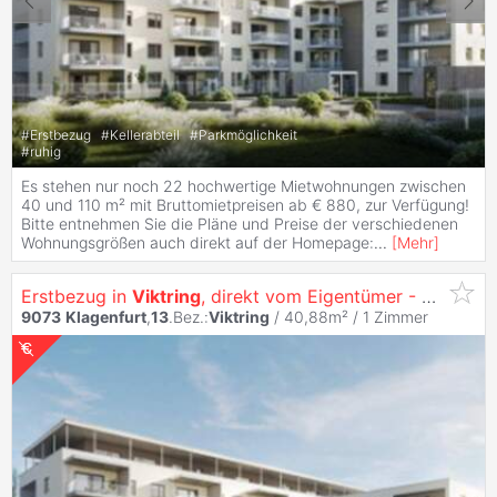
#
Erstbezug
#
Kellerabteil
#
Parkmöglichkeit
#
ruhig
Es stehen nur noch 22 hochwertige Mietwohnungen zwischen
40 und 110 m² mit Bruttomietpreisen ab € 880, zur Verfügung!
Bitte entnehmen Sie die Pläne und Preise der verschiedenen
Wohnungsgrößen auch direkt auf der Homepage:
...
[
Mehr
]
Erstbezug in
Viktring
, direkt vom Eigentümer - Singletraum - Garconniere mit Südterrasse und Küche
9073
Klagenfurt
,
13
.Bez.:
Viktring
/ 40,88m² /
1 Zimmer