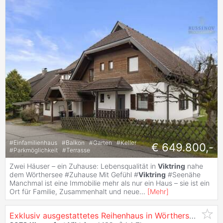
#
Einfamilienhaus
#
Balkon
#
Garten
#
Keller
€ 649.800,-
#
Parkmöglichkeit
#
Terrasse
Zwei Häuser – ein Zuhause: Lebensqualität in
Viktring
nahe
dem Wörthersee #Zuhause Mit Gefühl #
Viktring
#Seenähe
Manchmal ist eine Immobilie mehr als nur ein Haus – sie ist ein
Ort für Familie, Zusammenhalt und neue
...
[
Mehr
]
Exklusiv ausgestattetes Reihenhaus in Wörthersee-Nähe in