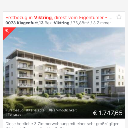
Erstbezug in
Viktring
, direkt vom Eigentümer - Herrliche 3 Zimmer Terrassen-Wohnung inkl. Küche
9073
Klagenfurt
,
13
.Bez.:
Viktring
/ 76,88m² /
3 Zimmer
#
Erstbezug
#
Kellerabteil
#
Parkmöglichkeit
€ 1.747,65
#
Terrasse
Diese herrliche 3 Zimmerwohnung mit einer sehr großzügiigen