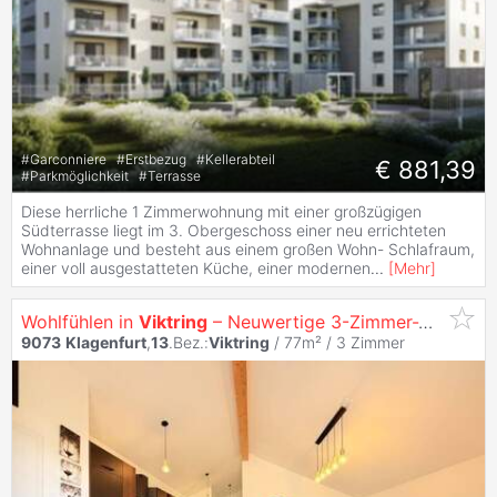
#
Garconniere
#
Erstbezug
#
Kellerabteil
€ 881,39
#
Parkmöglichkeit
#
Terrasse
Diese herrliche 1 Zimmerwohnung mit einer großzügigen
Südterrasse liegt im 3. Obergeschoss einer neu errichteten
Wohnanlage und besteht aus einem großen Wohn- Schlafraum,
einer voll ausgestatteten Küche, einer modernen
...
[
Mehr
]
Wohlfühlen in
Viktring
– Neuwertige 3-Zimmer-Wohnung mit hochwertiger Ausstattung
9073
Klagenfurt
,
13
.Bez.:
Viktring
/ 77m² /
3 Zimmer