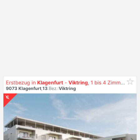
Erstbezug in
Klagenfurt
-
Viktring
, 1 bis 4 Zimmer Wohnungen - Siehe: Https:/Vitrino.At/
9073
Klagenfurt
,
13
.Bez.:
Viktring