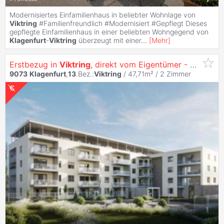
Modernisiertes Einfamilienhaus in beliebter Wohnlage von
Viktring
#Familienfreundlich #Modernisiert #Gepflegt Dieses
gepflegte Einfamilienhaus in einer beliebten Wohngegend von
Klagenfurt
-
Viktring
überzeugt mit einer
...
[
Mehr
]
Erstbezug in
Viktring
, direkt vom Eigentümer - Pärchenhit - sonnige 2 Zimmer Wohnung mit Küche
9073
Klagenfurt
,
13
.Bez.:
Viktring
/ 47,71m² /
2 Zimmer