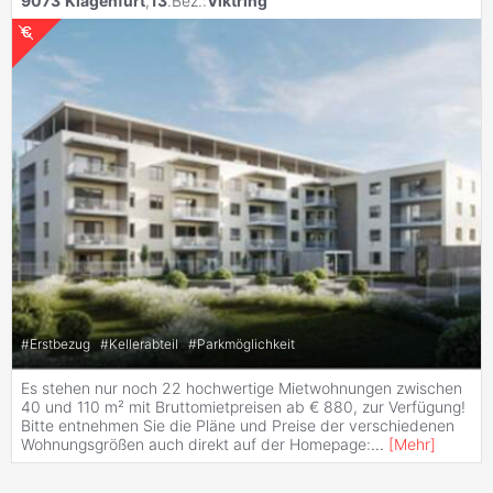
9073
Klagenfurt
,
13
.Bez.:
Viktring
#
Erstbezug
#
Kellerabteil
#
Parkmöglichkeit
Es stehen nur noch 22 hochwertige Mietwohnungen zwischen
40 und 110 m² mit Bruttomietpreisen ab € 880, zur Verfügung!
Bitte entnehmen Sie die Pläne und Preise der verschiedenen
Wohnungsgrößen auch direkt auf der Homepage:
...
[
Mehr
]