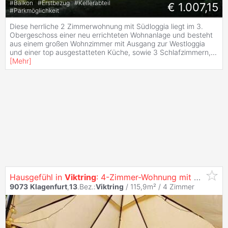
#
Balkon
#
Erstbezug
#
Kellerabteil
€ 1.007,15
#
Parkmöglichkeit
Diese herrliche 2 Zimmerwohnung mit Südloggia liegt im 3.
Obergeschoss einer neu errichteten Wohnanlage und besteht
aus einem großen Wohnzimmer mit Ausgang zur Westloggia
und einer top ausgestatteten Küche, sowie 3 Schlafzimmern,
...
[
Mehr
]
Hausgefühl in
Viktring
: 4-Zimmer-Wohnung mit ca. 450 m² Eigengarten, eigenem Pool & Tiefgarage inklusive
9073
Klagenfurt
,
13
.Bez.:
Viktring
/ 115,9m² /
4 Zimmer