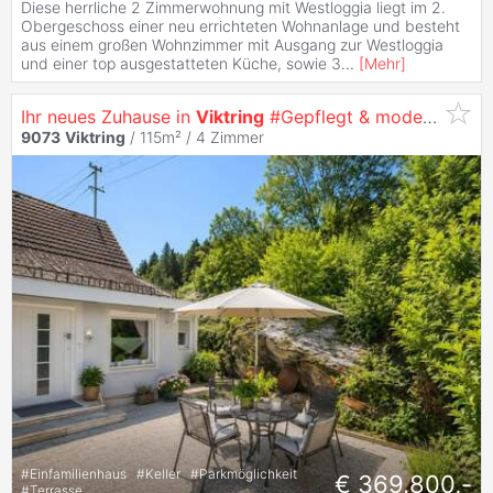
Diese herrliche 2 Zimmerwohnung mit Westloggia liegt im 2.
Obergeschoss einer neu errichteten Wohnanlage und besteht
aus einem großen Wohnzimmer mit Ausgang zur Westloggia
und einer top ausgestatteten Küche, sowie 3
...
[
Mehr
]
Ihr neues Zuhause in
Viktring
#Gepflegt & modernisiert
9073
Viktring
/ 115m² /
4 Zimmer
#
Einfamilienhaus
#
Keller
#
Parkmöglichkeit
€ 369.800,-
#
Terrasse