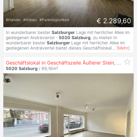
€ 2.289,60
#
Handel
#
Altbau
#
Parkmöglichkeit
In wunderbarer bester
Salzburger
Lage mit herrlicher Allee im
gediegenen Andräviertel -
5020
Salzburg
, zu mieten In
wunderbarer bester
Salzburger
Lage mit herrlicher Allee im
gediegenen Andräviertel bietet dieses Geschäftslokal
...
[
Mehr
]
Geschäftslokal in Geschäftszeile Äußerer Stein,
5020
Sa
5020
Salzburg
/ 89,16m²