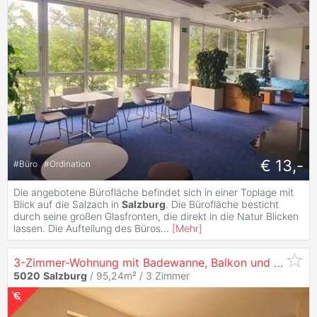
€ 13,-
#
Büro
#
Ordination
Die angebotene Bürofläche befindet sich in einer Toplage mit
Blick auf die Salzach in
Salzburg
. Die Bürofläche besticht
durch seine großen Glasfronten, die direkt in die Natur Blicken
lassen. Die Aufteilung des Büros
...
[
Mehr
]
3-Zimmer-Wohnung mit Badewanne, Balkon und Gemeinschaftsgarten in
5020
Salzburg
/ 95,24m² /
3 Zimmer