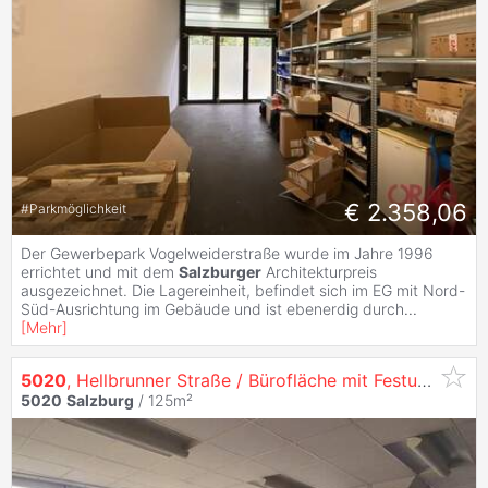
€ 2.358,06
#
Parkmöglichkeit
Der Gewerbepark Vogelweiderstraße wurde im Jahre 1996
errichtet und mit dem
Salzburger
Architekturpreis
ausgezeichnet. Die Lagereinheit, befindet sich im EG mit Nord-
Süd-Ausrichtung im Gebäude und ist ebenerdig durch
...
[
Mehr
]
5020
, Hellbrunner Straße / Bürofläche mit Festungs- und Salzachblick in der Hellbrunner Straße 11a in
5020
Salzburg
/ 125m²