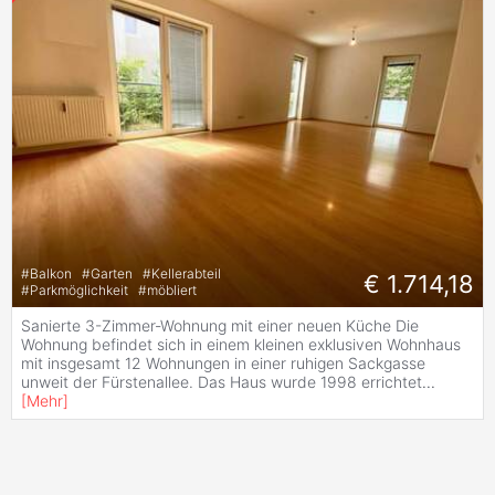
#
Balkon
#
Garten
#
Kellerabteil
€ 1.714,18
#
Parkmöglichkeit
#
möbliert
Sanierte 3-Zimmer-Wohnung mit einer neuen Küche Die
Wohnung befindet sich in einem kleinen exklusiven Wohnhaus
mit insgesamt 12 Wohnungen in einer ruhigen Sackgasse
unweit der Fürstenallee. Das Haus wurde 1998 errichtet
...
[
Mehr
]