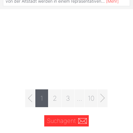
von der Altstadt werden in einem repräsentativen
...
[
Mehr
]
1
2
3
...
10
Suchagent