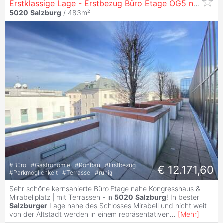
Erstklassige Lage - Erstbezug Büro Etage OG5 nach Sanierung in
5020
Salzburg
/ 483m²
#
Büro
#
Gastronomie
#
Rohbau
#
Erstbezug
€ 12.171,60
#
Parkmöglichkeit
#
Terrasse
#
ruhig
Sehr schöne kernsanierte Büro Etage nahe Kongresshaus &
Mirabellplatz | mit Terrassen - in
5020
Salzburg
! In bester
Salzburger
Lage nahe des Schlosses Mirabell und nicht weit
von der Altstadt werden in einem repräsentativen
...
[
Mehr
]