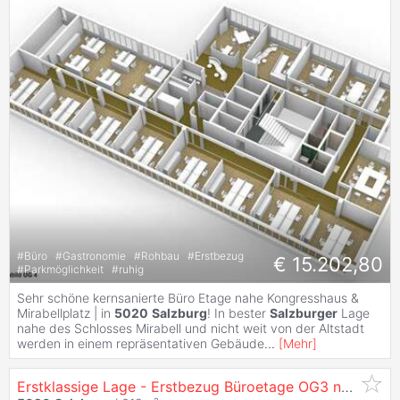
#
Büro
#
Gastronomie
#
Rohbau
#
Erstbezug
€ 15.202,80
#
Parkmöglichkeit
#
ruhig
Sehr schöne kernsanierte Büro Etage nahe Kongresshaus &
Mirabellplatz | in
5020
Salzburg
! In bester
Salzburger
Lage
nahe des Schlosses Mirabell und nicht weit von der Altstadt
werden in einem repräsentativen Gebäude
...
[
Mehr
]
Erstklassige Lage - Erstbezug Büroetage OG3 nach Sanierung in