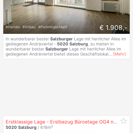
€ 1.908,-
#
Handel
#
Altbau
#
Parkmöglichkeit
In wunderbarer bester
Salzburger
Lage mit herrlicher Allee im
gediegenen Andräviertel -
5020
Salzburg
, zu mieten In
wunderbarer bester
Salzburger
Lage mit herrlicher Allee im
gediegenen Andräviertel bietet dieses Geschäftslokal
...
[
Mehr
]
Erstklassige Lage - Erstbezug Büroetage OG4 nach Sanierung in
5020
Salzburg
/ 618m²