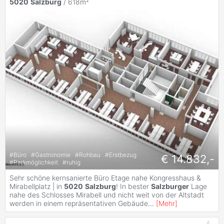
5020
Salzburg
/ 618m²
#
Büro
#
Gastronomie
#
Rohbau
#
Erstbezug
€ 14.832,-
#
Parkmöglichkeit
#
ruhig
Sehr schöne kernsanierte Büro Etage nahe Kongresshaus &
Mirabellplatz | in
5020
Salzburg
! In bester
Salzburger
Lage
nahe des Schlosses Mirabell und nicht weit von der Altstadt
werden in einem repräsentativen Gebäude
...
[
Mehr
]