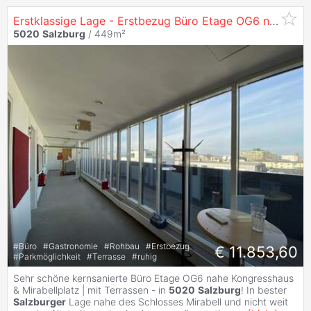
Erstklassige Lage - Erstbezug Büro Etage OG6 nach Sanierung in
5020
Salzburg
/ 449m²
#
Büro
#
Gastronomie
#
Rohbau
#
Erstbezug
€ 11.853,60
#
Parkmöglichkeit
#
Terrasse
#
ruhig
Sehr schöne kernsanierte Büro Etage OG6 nahe Kongresshaus
& Mirabellplatz | mit Terrassen - in
5020
Salzburg
! In bester
Salzburger
Lage nahe des Schlosses Mirabell und nicht weit