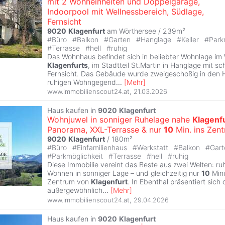
mit 2 Wohneinheiten und Doppelgarage,
Indoorpool mit Wellnessbereich, Südlage,
Fernsicht
9020
Klagenfurt
am Wörthersee / 239m²
#
Büro
#
Balkon
#
Garten
#
Hanglage
#
Keller
#
Park
#
Terrasse
#
hell
#
ruhig
Das Wohnhaus befindet sich in beliebter Wohnlage im
Klagenfurts
, im Stadtteil St.Martin in Hanglage mit s
Fernsicht. Das Gebäude wurde zweigeschoßig in den H
ruhigen Wohngegend
...
[
Mehr
]
www.immobilienscout24.at
,
21.03.2026
Haus kaufen in
9020
Klagenfurt
Wohnjuwel in sonniger Ruhelage nahe
Klagenf
Panorama, XXL-Terrasse & nur
10
Min. ins Zen
9020
Klagenfurt
/ 180m²
#
Büro
#
Einfamilienhaus
#
Werkstatt
#
Balkon
#
Gar
#
Parkmöglichkeit
#
Terrasse
#
hell
#
ruhig
Diese Immobilie vereint das Beste aus zwei Welten: ru
Wohnen in sonniger Lage – und gleichzeitig nur
10
Minu
Zentrum von
Klagenfurt
. In Ebenthal präsentiert sich 
außergewöhnlich
...
[
Mehr
]
www.immobilienscout24.at
,
29.04.2026
Haus kaufen in
9020
Klagenfurt