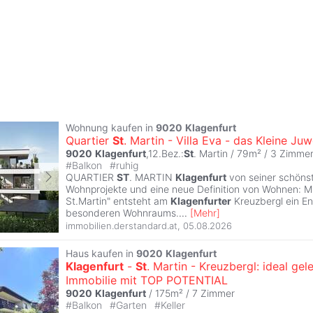
Wohnung kaufen in
9020
Klagenfurt
Quartier
St
. Martin - Villa Eva - das Kleine J
9020
Klagenfurt
,12.Bez.:
St
. Martin / 79m² /
3 Zimme
#
Balkon
#
ruhig
QUARTIER
ST
. MARTIN
Klagenfurt
von seiner schönst
Wohnprojekte und eine neue Definition von Wohnen: Mi
St.Martin" entsteht am
Klagenfurter
Kreuzbergl ein E
besonderen Wohnraums.
...
[
Mehr
]
immobilien.derstandard.at
,
05.08.2026
Haus kaufen in
9020
Klagenfurt
Klagenfurt
-
St
. Martin - Kreuzbergl: ideal gel
Immobilie mit TOP POTENTIAL
9020
Klagenfurt
/ 175m² /
7 Zimmer
#
Balkon
#
Garten
#
Keller