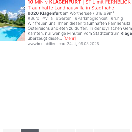
10
MIN v
KLAGENFURT
| STIL mit FERNBLICK 
Traumhafte Landhausvilla in Stadtnähe
9020
Klagenfurt
am Wörthersee / 318,69m²
#
Büro
#
Villa
#
Garten
#
Parkmöglichkeit
#
ruhig
Wir freuen uns, Ihnen diesen traumhaften Familiensitz
Österreichs anbieten zu dürfen. In der idyllischen Gem
Kärnten, nur wenige Minuten vom Stadtzentrum
Klage
überzeugt diese
...
[
Mehr
]
www.immobilienscout24.at
,
06.08.2026