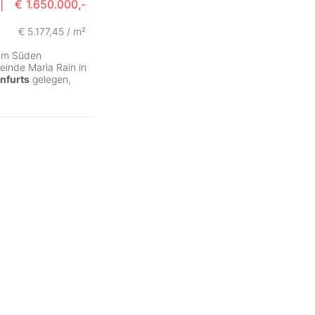
|
€ 1.650.000,-
€ 5.177,45 / m²
 im Süden
einde Maria Rain in
nfurts
gelegen,