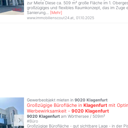
zur Miete Diese ca. 509 m² große Fläche im 1. Oberges
großzügiges und flexibles Raumkonzept, das im Zuge e
Sanierung
...
[
Mehr
]
www.immobilienscout24.at
,
01.10.2025
Gewerbeobjekt mieten in
9020
Klagenfurt
Großzügige Bürofläche in
Klagenfurt
mit Opti
Werbewirksamkeit -
9020
Klagenfurt
9020
Klagenfurt
am Wörthersee / 509m²
#
Büro
Großzügige Bürofläche - gut sichtbare Lage - in der Pi