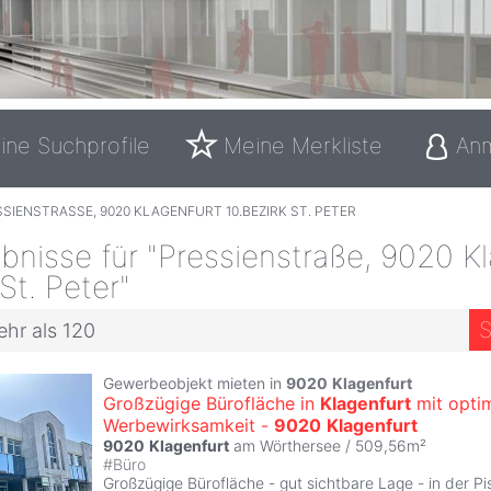
ine Suchprofile
Meine Merkliste
An
SIENSTRASSE, 9020 KLAGENFURT 10.BEZIRK ST. PETER
nisse für "Pressienstraße, 9020 Kl
St. Peter"
S
ehr als 120
Gewerbeobjekt mieten in
9020
Klagenfurt
Großzügige Bürofläche in
Klagenfurt
mit opti
Werbewirksamkeit -
9020
Klagenfurt
9020
Klagenfurt
am Wörthersee / 509,56m²
#
Büro
Großzügige Bürofläche - gut sichtbare Lage - in der Pi