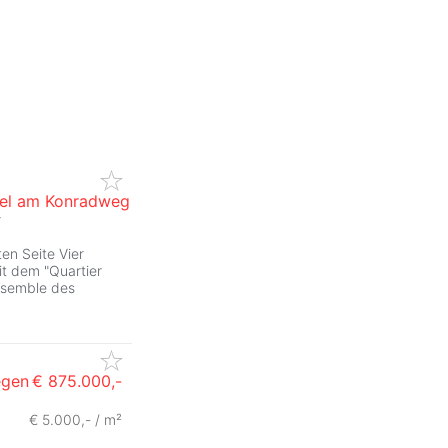
uwel am Konradweg
r
ZurÃ
en Seite Vier
t dem "Quartier
nsemble des
egen
€ 875.000,-
€ 5.000,- / m²