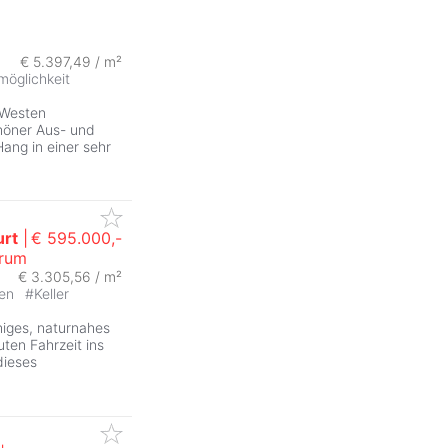
€ 5.397,49 / m²
möglichkeit
 Westen
chöner Aus- und
ang in einer sehr
urt
|
€ 595.000,-
trum
€ 3.305,56 / m²
ten
#
Keller
higes, naturnahes
ten Fahrzeit ins
dieses