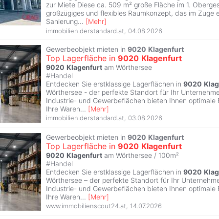
zur Miete Diese ca. 509 m² große Fläche im 1. Oberges
großzügiges und flexibles Raumkonzept, das im Zuge e
Sanierung
...
[
Mehr
]
immobilien.derstandard.at
,
04.08.2026
Gewerbeobjekt mieten in
9020
Klagenfurt
Top Lagerfläche in
9020
Klagenfurt
9020
Klagenfurt
am Wörthersee
#
Handel
Entdecken Sie erstklassige Lagerflächen in
9020
Klag
Wörthersee - der perfekte Standort für Ihr Unternehmen
Industrie- und Gewerbeflächen bieten Ihnen optimale
Ihre Waren
...
[
Mehr
]
immobilien.derstandard.at
,
03.08.2026
Gewerbeobjekt mieten in
9020
Klagenfurt
Top Lagerfläche in
9020
Klagenfurt
9020
Klagenfurt
am Wörthersee / 100m²
#
Handel
Entdecken Sie erstklassige Lagerflächen in
9020
Klag
Wörthersee – der perfekte Standort für Ihr Unternehmen
Industrie- und Gewerbeflächen bieten Ihnen optimale
Ihre Waren
...
[
Mehr
]
www.immobilienscout24.at
,
14.07.2026