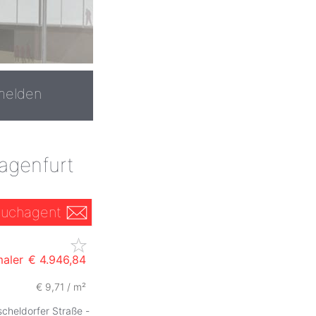
melden
agenfurt
uchagent
maler
€ 4.946,84
€ 9,71 / m²
scheldorfer Straße -