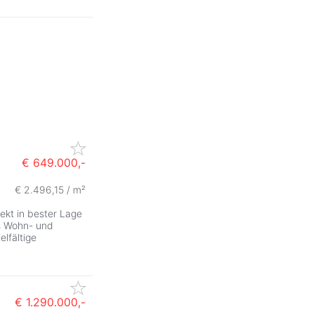
€ 649.000,-
€ 2.496,15 / m²
ZurÃ
ekt in bester Lage
s Wohn- und
lfältige
€ 1.290.000,-