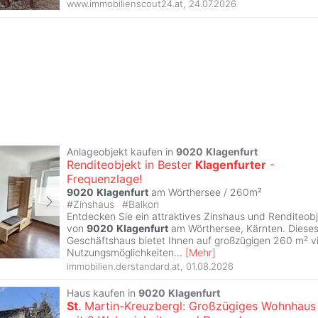
www.immobilienscout24.at
,
24.07.2026
Anlageobjekt kaufen in
9020
Klagenfurt
Renditeobjekt in Bester
Klagenfurter
-
Frequenzlage!
9020
Klagenfurt
am Wörthersee / 260m²
#
Zinshaus
#
Balkon
Entdecken Sie ein attraktives Zinshaus und Renditeobj
von
9020
Klagenfurt
am Wörthersee, Kärnten. Diese
Geschäftshaus bietet Ihnen auf großzügigen 260 m² vie
Nutzungsmöglichkeiten
...
[
Mehr
]
immobilien.derstandard.at
,
01.08.2026
Haus kaufen in
9020
Klagenfurt
St
. Martin-Kreuzbergl: Großzügiges Wohnhaus