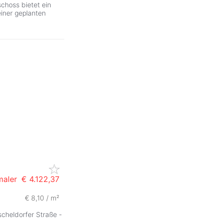
choss bietet ein
iner geplanten
maler
€ 4.122,37
€ 8,10 / m²
ZurÃ
scheldorfer Straße -