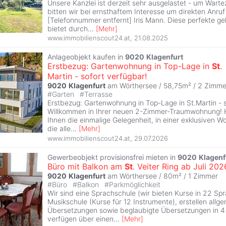
Unsere Kanzlei ist derzeit sehr ausgelastet - um Wart
bitten wir bei ernsthaftem Interesse um direkten Anruf
[Telefonnummer entfernt] Iris Mann. Diese perfekte g
bietet durch
...
[
Mehr
]
www.immobilienscout24.at
,
21.08.2025
Anlageobjekt kaufen in
9020
Klagenfurt
Erstbezug: Gartenwohnung in Top-Lage in
St
.
Martin - sofort verfügbar!
9020
Klagenfurt
am Wörthersee / 58,75m² /
2 Zimme
#
Garten
#
Terrasse
Erstbezug: Gartenwohnung in Top-Lage in St.Martin - s
Willkommen in Ihrer neuen 2-Zimmer-Traumwohnung! Hi
Ihnen die einmalige Gelegenheit, in einer exklusiven W
die alle
...
[
Mehr
]
www.immobilienscout24.at
,
29.07.2026
Gewerbeobjekt provisionsfrei mieten in
9020
Klagenf
Büro mit Balkon am
St
. Veiter Ring ab Juli 202
9020
Klagenfurt
am Wörthersee / 80m² /
1 Zimmer
#
Büro
#
Balkon
#
Parkmöglichkeit
Wir sind eine Sprachschule (wir bieten Kurse in 22 Sp
Musikschule (Kurse für 12 Instrumente), erstellen allg
Übersetzungen sowie beglaubigte Übersetzungen in 
verfügen über einen
...
[
Mehr
]