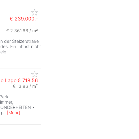
€ 239.000,-
€ 2.361,66 / m²
ZurÃ
in der Stelzerstraße
s. Ein Lift ist nicht
iele
le Lage
€ 718,56
€ 13,86 / m²
Park
immer,
ESONDERHEITEN •
g
...
[
Mehr
]