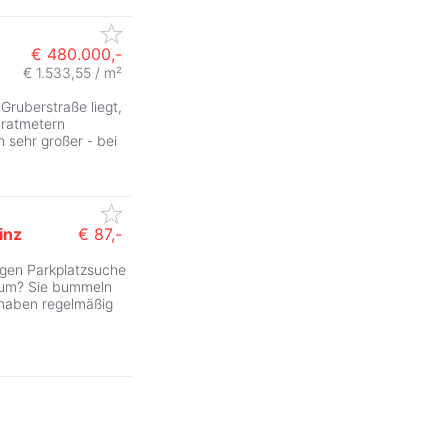
€ 480.000,-
€ 1.533,55 / m²
Gruberstraße liegt,
dratmetern
 sehr großer - bei
inz
€ 87,-
igen Parkplatzsuche
ZurÃ
trum? Sie bummeln
 haben regelmäßig