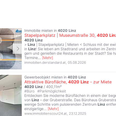
Immobilie mieten in
4020
Linz
Stapelparkplatz | Museumstraße 30,
4020
Lin
4020
Linz
>
Linz
| Stapelparkplatz | Mieten < Schluss mit der ew
in
Linz
! Sie leben am Stadtrand und arbeiten im Zen
gern und genießen die Restaurants in der Stadt? Sie 
Termine
...
[
Mehr
]
immobilien.derstandard.at
,
05.08.2026
Gewerbeobjekt mieten in
4020
Linz
Attraktive Bürofläche,
4020
Linz
- zur Miete
4020
Linz
/ 400,11m²
#
Büro
#
Parkmöglichkeit
Entdecken Sie moderne Büroflächen in einem der beg
von
Linz
– der Gruberstraße. Das Bürohaus Gruberstra
wenige Schritte vom pulsierenden Zentrum
Linz
entfer
einzigartige
...
[
Mehr
]
www.immobilienscout24.at
,
23.12.2025