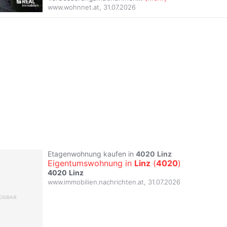
www.wohnnet.at
,
31.07.2026
Etagenwohnung kaufen in
4020
Linz
Eigentumswohnung in
Linz
(
4020
)
4020
Linz
www.immobilien.nachrichten.at
,
31.07.2026