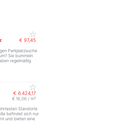
z
€ 97,45
igen Parkplatzsuche
ZurÃ
trum? Sie bummeln
haben regelmäßig
€ 6.424,17
€ 16,06 / m²
ehrtesten Standorte
ße befindet sich nur
nt und bieten eine