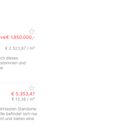
ive
€ 1.850.000,-
€ 2.523,87 / m²
ZurÃ
ich dieses
estorinnen und
ne
€ 5.353,47
€ 13,38 / m²
ZurÃ
ehrtesten Standorte
ße befindet sich nur
nt und bieten eine