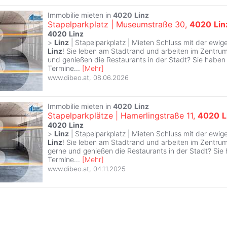
Immobilie mieten in
4020
Linz
Stapelparkplatz | Museumstraße 30,
4020
Lin
4020
Linz
>
Linz
| Stapelparkplatz | Mieten Schluss mit der ewig
Linz
! Sie leben am Stadtrand und arbeiten im Zentru
und genießen die Restaurants in der Stadt? Sie haben
Termine
...
[
Mehr
]
www.dibeo.at
,
08.06.2026
Immobilie mieten in
4020
Linz
Stapelparkplätze | Hamerlingstraße 11,
4020
L
4020
Linz
>
Linz
| Stapelparkplatz | Mieten Schluss mit der ewig
Linz
! Sie leben am Stadtrand und arbeiten im Zentr
gerne und genießen die Restaurants in der Stadt? Sie
Termine
...
[
Mehr
]
www.dibeo.at
,
04.11.2025