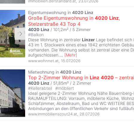
immobilien.derstandard.at
,
23.07.2026
Eigentumswohnung in
4020
Linz
Große Eigentumswohnung in
4020
Linz
,
Stelzerstraße 43 Top 4
4020
Linz
/ 101,2m² /
5 Zimmer
#
Balkon
Diese Wohnung in zentraler
Linzer
Lage befindet sich 
43 im 1. Stockwerk eines etwa 1942 errichteten Gebäude
vorhanden. Die Wohnung selbst ist zentral über eine D
aufgeschlossen.
...
[
Mehr
]
www.wohnnet.at
,
15.07.2026
Mietwohnung in
4020
Linz
Top 2-Zimmer Wohnung in
Linz
4020
– zentra
4020
Linz
/ 51,85m² /
2 Zimmer
#
Kellerabteil
#
möbliert
Ideal gelegene 2-Zimmer Wohnung Nähe Bauernberg-
RAUMAUFTEILUNG: Vorraum, möblierte Küche, Wohnz
Schlafzimmer, Abstellraum, Bad und WC WEITERE B
Anbindungen an den öffentlichen Verkehr sind fußläufi
www.immobilienscout24.at
,
28.07.2026