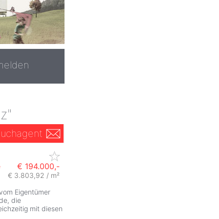
melden
z"
uchagent
e
€ 194.000,-
€ 3.803,92 / m²
ZurÃ
 vom Eigentümer
de, die
chzeitig mit diesen