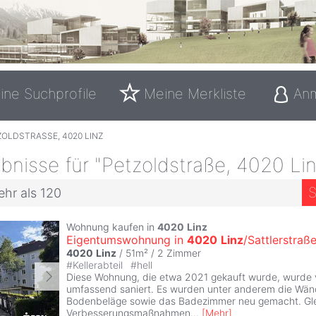
ine Suchprofile
Meine Merkliste
An
OLDSTRASSE, 4020 LINZ
nisse für "Petzoldstraße, 4020 Lin
S
ehr als 120
Wohnung kaufen in
4020
Linz
Eigentumswohnung in
4020
Linz
/Sattlerstraß
4020
Linz
/ 51m² /
2 Zimmer
#
Kellerabteil
#
hell
Diese Wohnung, die etwa 2021 gekauft wurde, wurde
umfassend saniert. Es wurden unter anderem die Wän
Bodenbeläge sowie das Badezimmer neu gemacht. Glei
Verbesserungsmaßnahmen
...
[
Mehr
]