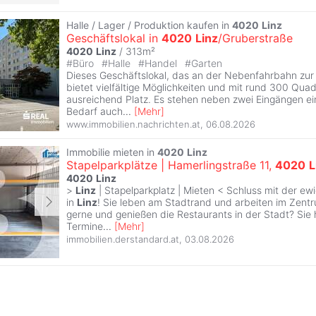
Halle / Lager / Produktion kaufen in
4020
Linz
Geschäftslokal in
4020
Linz
/Gruberstraße
4020
Linz
/ 313m²
#
Büro
#
Halle
#
Handel
#
Garten
Dieses Geschäftslokal, das an der Nebenfahrbahn zur 
bietet vielfältige Möglichkeiten und mit rund 300 Qua
ausreichend Platz. Es stehen neben zwei Eingängen ein
Bedarf auch
...
[
Mehr
]
www.immobilien.nachrichten.at
,
06.08.2026
Immobilie mieten in
4020
Linz
Stapelparkplätze | Hamerlingstraße 11,
4020
L
4020
Linz
>
Linz
| Stapelparkplatz | Mieten < Schluss mit der ew
in
Linz
! Sie leben am Stadtrand und arbeiten im Zen
gerne und genießen die Restaurants in der Stadt? Sie
Termine
...
[
Mehr
]
immobilien.derstandard.at
,
03.08.2026