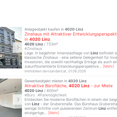
Anlageobjekt kaufen in
4020
Linz
Zinshaus mit Attraktiver Entwicklungsperspekt
in
4020
Linz
4020
Linz
/ 733m²
#
Zinshaus
Lage: In begehrter Innenstadtlage von
Linz
befindet s
klassische Zinshaus - eine seltene Gelegenheit für Inv
Investoren, die sowohl nachhaltige Erträge als auch ei
zukunftsorientierte Entwicklungsperspektive
...
[
Mehr
]
immobilien.derstandard.at
,
01.08.2026
Gewerbeobjekt mieten in
4020
Linz
Attraktive Bürofläche,
4020
Linz
- zur Miete
4020
Linz
/ 400m²
#
Büro
#
Parkmöglichkeit
Entdecken Sie moderne Büroflächen in einem der beg
von
Linz
- der Gruberstraße. Das Bürohaus Gruberstra
wenige Schritte vom pulsierenden Zentrum
Linz
entfer
einzigartige
...
[
Mehr
]