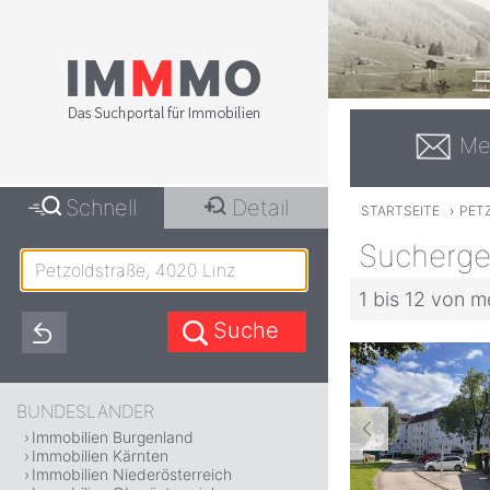
Me
Schnell
Detail
STARTSEITE
›
PETZ
Suchergeb
1 bis 12 von m
BUNDESLÄNDER
Immobilien Burgenland
Immobilien Kärnten
Immobilien Niederösterreich