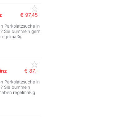
z
€ 97,45
en Parkplatzsuche in
m? Sie bummeln gern
 regelmäßig
inz
€ 87,-
en Parkplatzsuche in
um? Sie bummeln
 haben regelmäßig