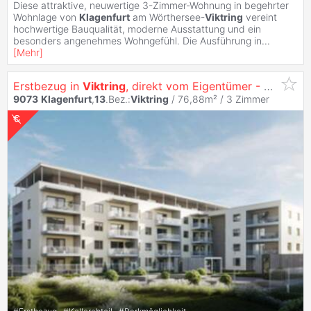
Diese attraktive, neuwertige 3-Zimmer-Wohnung in begehrter
Wohnlage von
Klagenfurt
am Wörthersee-
Viktring
vereint
hochwertige Bauqualität, moderne Ausstattung und ein
besonders angenehmes Wohngefühl. Die Ausführung in
...
[
Mehr
]
Erstbezug in
Viktring
, direkt vom Eigentümer - Herrliche 3 Zimmer Terrassen-Wohnung inkl. Küche
9073
Klagenfurt
,
13
.Bez.:
Viktring
/ 76,88m² /
3 Zimmer