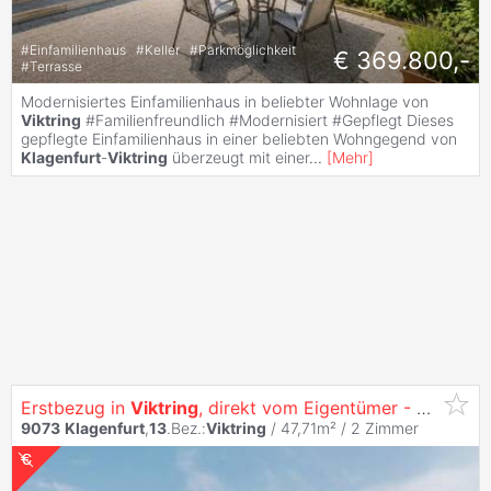
#
Einfamilienhaus
#
Keller
#
Parkmöglichkeit
€ 369.800,-
#
Terrasse
Modernisiertes Einfamilienhaus in beliebter Wohnlage von
Viktring
#Familienfreundlich #Modernisiert #Gepflegt Dieses
gepflegte Einfamilienhaus in einer beliebten Wohngegend von
Klagenfurt
-
Viktring
überzeugt mit einer
...
[
Mehr
]
Erstbezug in
Viktring
, direkt vom Eigentümer - Pärchenhit - sonnige 2 Zimmer Wohnung mit Küche
9073
Klagenfurt
,
13
.Bez.:
Viktring
/ 47,71m² /
2 Zimmer