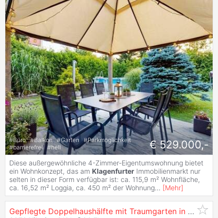
#
Büro
#
Balkon
#
Garten
#
Parkmöglichkeit
€ 529.000,-
#
barrierefrei
#
hell
Diese außergewöhnliche 4-Zimmer-Eigentumswohnung bietet
ein Wohnkonzept, das am
Klagenfurter
Immobilienmarkt nur
selten in dieser Form verfügbar ist: ca. 115,9 m² Wohnfläche,
ca. 16,52 m² Loggia, ca. 450 m² der Wohnung
...
[
Mehr
]
Gepflegte Doppelhaushälfte mit Traumgarten in ruhiger Lage von