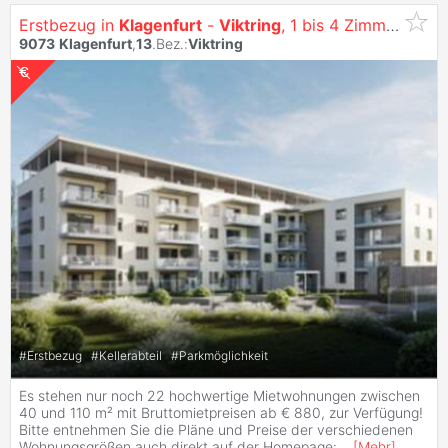
Erstbezug in
Klagenfurt
-
Viktring
, 1 bis 4 Zimmer Wohnungen - siehe: https://vitrino.at/
9073
Klagenfurt
,
13
.Bez.:
Viktring
#
Erstbezug
#
Kellerabteil
#
Parkmöglichkeit
Es stehen nur noch 22 hochwertige Mietwohnungen zwischen
40 und 110 m² mit Bruttomietpreisen ab € 880, zur Verfügung!
Bitte entnehmen Sie die Pläne und Preise der verschiedenen
Wohnungsgrößen auch direkt auf der Homepage:
...
[
Mehr
]