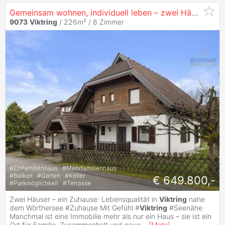
Gemeinsam wohnen, individuell leben – zwei Häuser in perfekter Lage #
9073
Viktring
/ 226m² /
8 Zimmer
#
Einfamilienhaus
#
Mehrfamilienhaus
#
Balkon
#
Garten
#
Keller
€ 649.800,-
#
Parkmöglichkeit
#
Terrasse
Zwei Häuser – ein Zuhause: Lebensqualität in
Viktring
nahe
dem Wörthersee #Zuhause Mit Gefühl #
Viktring
#Seenähe
Manchmal ist eine Immobilie mehr als nur ein Haus – sie ist ein
Ort für Familie, Zusammenhalt und neue
...
[
Mehr
]