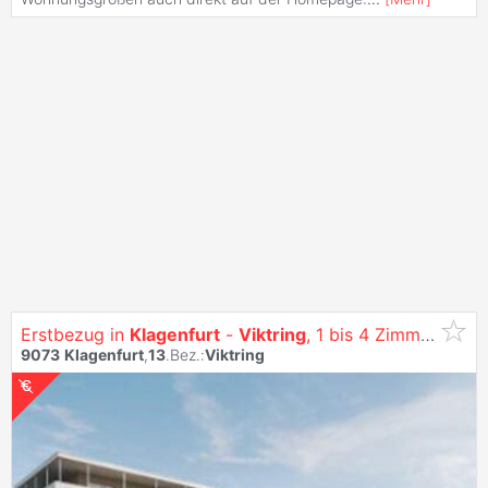
Erstbezug in
Klagenfurt
-
Viktring
, 1 bis 4 Zimmer Wohnungen - Siehe: Https:/Vitrino.At/
9073
Klagenfurt
,
13
.Bez.:
Viktring