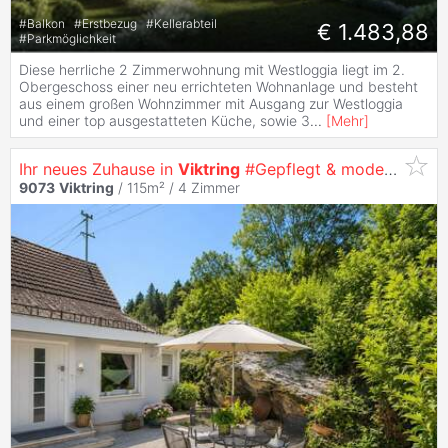
#
Balkon
#
Erstbezug
#
Kellerabteil
€ 1.483,88
#
Parkmöglichkeit
Diese herrliche 2 Zimmerwohnung mit Westloggia liegt im 2.
Obergeschoss einer neu errichteten Wohnanlage und besteht
aus einem großen Wohnzimmer mit Ausgang zur Westloggia
und einer top ausgestatteten Küche, sowie 3
...
[
Mehr
]
Ihr neues Zuhause in
Viktring
#Gepflegt & modernisiert
9073
Viktring
/ 115m² /
4 Zimmer