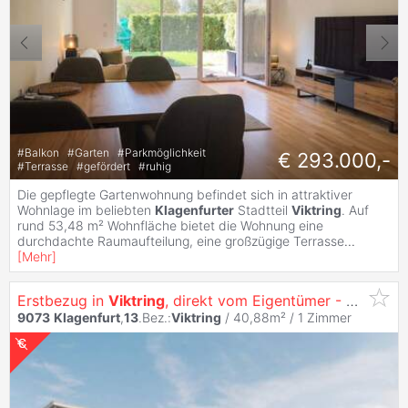
#
Balkon
#
Garten
#
Parkmöglichkeit
€ 293.000,-
#
Terrasse
#
gefördert
#
ruhig
Die gepflegte Gartenwohnung befindet sich in attraktiver
Wohnlage im beliebten
Klagenfurter
Stadtteil
Viktring
. Auf
rund 53,48 m² Wohnfläche bietet die Wohnung eine
durchdachte Raumaufteilung, eine großzügige Terrasse
...
[
Mehr
]
Erstbezug in
Viktring
, direkt vom Eigentümer - Singletraum - Garconniere mit Südterrasse und Küche
9073
Klagenfurt
,
13
.Bez.:
Viktring
/ 40,88m² /
1 Zimmer