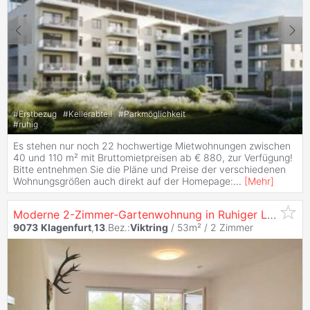
#
Erstbezug
#
Kellerabteil
#
Parkmöglichkeit
#
ruhig
Es stehen nur noch 22 hochwertige Mietwohnungen zwischen
40 und 110 m² mit Bruttomietpreisen ab € 880, zur Verfügung!
Bitte entnehmen Sie die Pläne und Preise der verschiedenen
Wohnungsgrößen auch direkt auf der Homepage:
...
[
Mehr
]
Moderne 2-Zimmer-Gartenwohnung in Ruhiger Lage von
9073
Klagenfurt
,
13
.Bez.:
Viktring
/ 53m² /
2 Zimmer