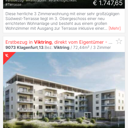
#
Erstbezug
#
Kellerabteil
#
Parkmöglichkeit
€ 1.747,65
#
Terrasse
Diese herrliche 3 Zimmerwohnung mit einer sehr großzügiigen
Südwest-Terrasse liegt im 3. Obergeschoss einer neu
errichteten Wohnanlage und besteht aus einem großen
Wohnzimmer mit Ausgang zur Terrasse inklusive einer
...
[
Mehr
]
Erstbezug in
Viktring
, direkt vom Eigentümer - Familientraum 3 Zimmer Wohnung mit Küche
9073
Klagenfurt
,
13
.Bez.:
Viktring
/ 72,44m² /
3 Zimmer