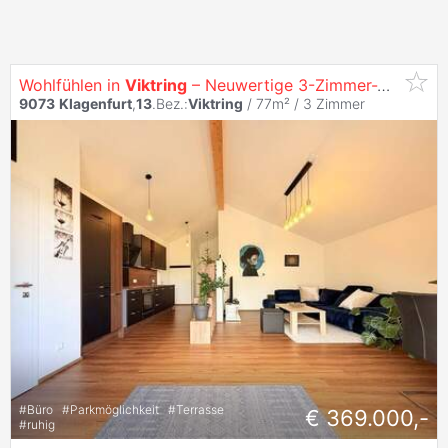
Wohlfühlen in
Viktring
– Neuwertige 3-Zimmer-Wohnung mit hochwertiger Ausstattung
9073
Klagenfurt
,
13
.Bez.:
Viktring
/ 77m² /
3 Zimmer
#
Büro
#
Parkmöglichkeit
#
Terrasse
€ 369.000,-
#
ruhig