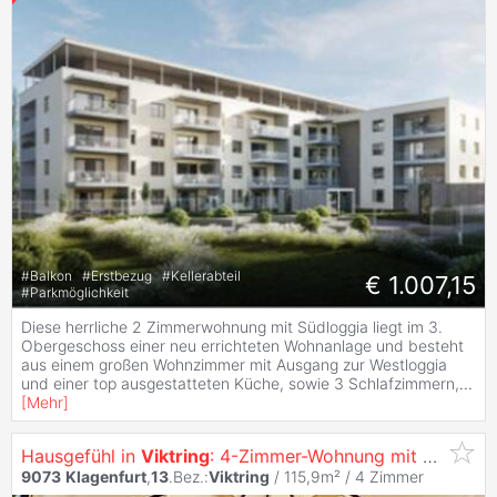
#
Balkon
#
Erstbezug
#
Kellerabteil
€ 1.007,15
#
Parkmöglichkeit
Diese herrliche 2 Zimmerwohnung mit Südloggia liegt im 3.
Obergeschoss einer neu errichteten Wohnanlage und besteht
aus einem großen Wohnzimmer mit Ausgang zur Westloggia
und einer top ausgestatteten Küche, sowie 3 Schlafzimmern,
...
[
Mehr
]
Hausgefühl in
Viktring
: 4-Zimmer-Wohnung mit ca. 450 m² Eigengarten, eigenem Pool & Tiefgarage inklusive
9073
Klagenfurt
,
13
.Bez.:
Viktring
/ 115,9m² /
4 Zimmer