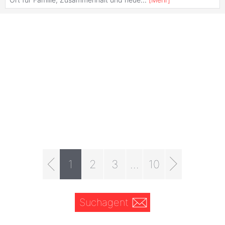
1
2
3
...
10
Suchagent