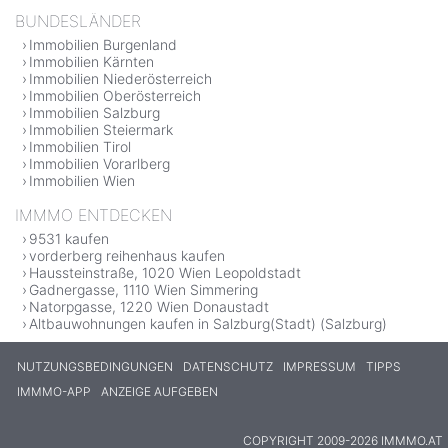
BUNDESLÄNDER
Immobilien Burgenland
Immobilien Kärnten
Immobilien Niederösterreich
Immobilien Oberösterreich
Immobilien Salzburg
Immobilien Steiermark
Immobilien Tirol
Immobilien Vorarlberg
Immobilien Wien
IMMMO ENTDECKEN
9531 kaufen
vorderberg reihenhaus kaufen
Haussteinstraße, 1020 Wien Leopoldstadt
Gadnergasse, 1110 Wien Simmering
Natorpgasse, 1220 Wien Donaustadt
Altbauwohnungen kaufen in Salzburg(Stadt) (Salzburg)
NUTZUNGSBEDINGUNGEN
DATENSCHUTZ
IMPRESSUM
TIPPS
IMMMO-APP
ANZEIGE AUFGEBEN
COPYRIGHT 2009-2026 IMMMO.AT