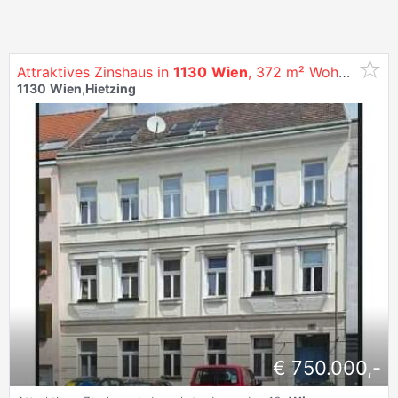
Attraktives Zinshaus in
1130
Wien
, 372 m² Wohnfläche, gepflegt
1130
Wien
,
Hietzing
€ 750.000,-