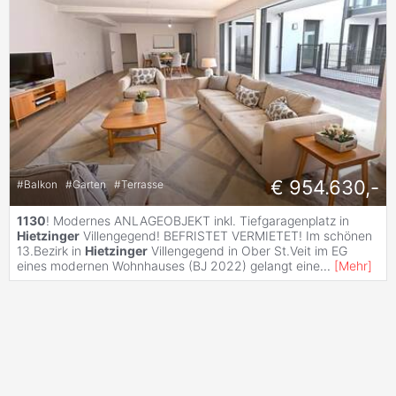
€ 954.630,-
#
Balkon
#
Garten
#
Terrasse
1130
! Modernes ANLAGEOBJEKT inkl. Tiefgaragenplatz in
Hietzinger
Villengegend! BEFRISTET VERMIETET! Im schönen
13.Bezirk in
Hietzinger
Villengegend in Ober St.Veit im EG
eines modernen Wohnhauses (BJ 2022) gelangt eine
...
[
Mehr
]