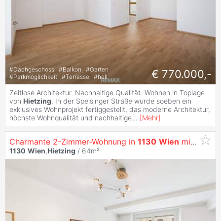
#
Dachgeschoss
#
Balkon
#
Garten
€ 770.000,-
#
Parkmöglichkeit
#
Terrasse
#
hell
Zeitlose Architektur. Nachhaltige Qualität. Wohnen in Toplage
von
Hietzing
. In der Speisinger Straße wurde soeben ein
exklusives Wohnprojekt fertiggestellt, das moderne Architektur,
höchste Wohnqualität und nachhaltige
...
[
Mehr
]
Charmante 2-Zimmer-Wohnung in
1130
Wien
mit Balkon und Gartenmitbenützung
1130
Wien
,
Hietzing
/ 64m²