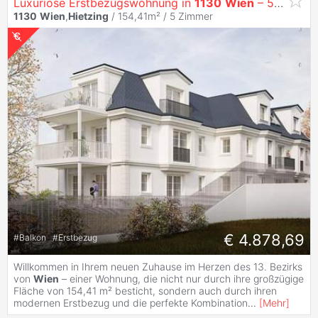
Luxuriöse Erstbezugswohnung in
1130
Wien
– 5 Zimmer, 2 Balkone, Top-Ausstattung!
1130
Wien
,
Hietzing
/ 154,41m² /
5 Zimmer
€ 4.878,69
#
Balkon
#
Erstbezug
Willkommen in Ihrem neuen Zuhause im Herzen des 13. Bezirks
von
Wien
– einer Wohnung, die nicht nur durch ihre großzügige
Fläche von 154,41 m² besticht, sondern auch durch ihren
modernen Erstbezug und die perfekte Kombination
...
[
Mehr
]