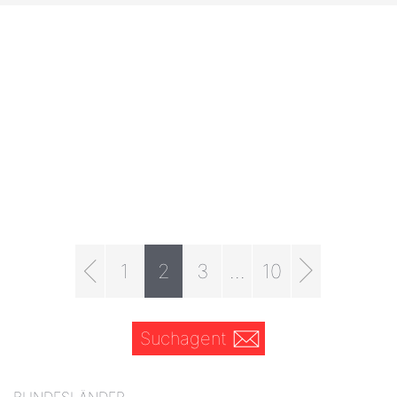
1
2
3
...
10
Suchagent
BUNDESLÄNDER