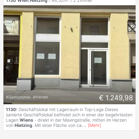
1130
Wien
,
Hietzing
/ 46,52m² /
2 Zimmer
€ 1.249,98
#
Gastronomie
#
Handel
1130
! Geschäftslokal mit Lagerraum in Top-Lage Dieses
sanierte Geschäftslokal befindet sich in einer der begehrtesten
Lagen
Wiens
- direkt in der Maxingstraße, mitten im Herzen
von
Hietzing
. Mit einer Fläche von ca.
...
[
Mehr
]