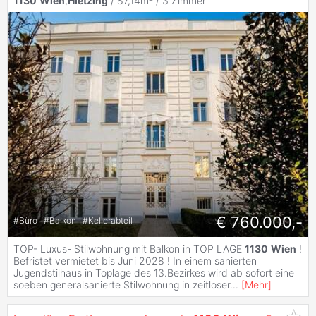
1130
Wien
,
Hietzing
/ 87,14m² /
3 Zimmer
€ 760.000,-
#
Büro
#
Balkon
#
Kellerabteil
TOP- Luxus- Stilwohnung mit Balkon in TOP LAGE
1130
Wien
!
Befristet vermietet bis Juni 2028 ! In einem sanierten
Jugendstilhaus in Toplage des 13.Bezirkes wird ab sofort eine
soeben generalsanierte Stilwohnung in zeitloser
...
[
Mehr
]