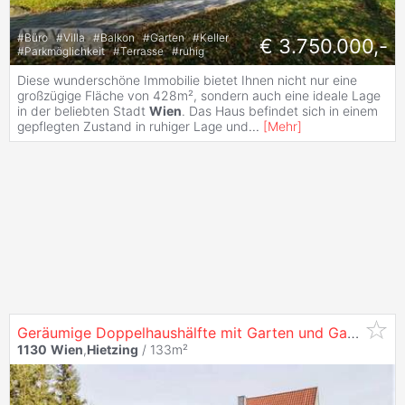
#
Büro
#
Villa
#
Balkon
#
Garten
#
Keller
€ 3.750.000,-
#
Parkmöglichkeit
#
Terrasse
#
ruhig
Diese wunderschöne Immobilie bietet Ihnen nicht nur eine
großzügige Fläche von 428m², sondern auch eine ideale Lage
in der beliebten Stadt
Wien
. Das Haus befindet sich in einem
gepflegten Zustand in ruhiger Lage und
...
[
Mehr
]
Geräumige Doppelhaushälfte mit Garten und Garage in
1130
Wien
,
Hietzing
/ 133m²