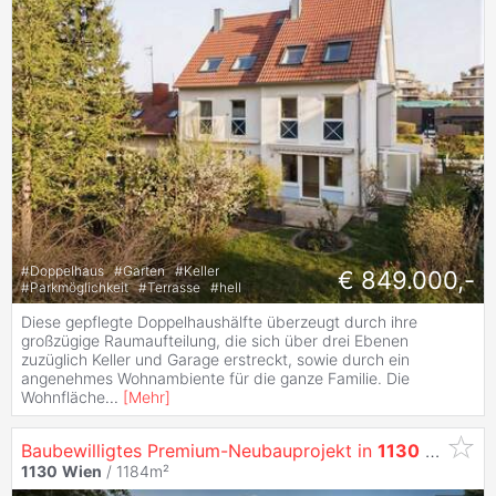
#
Doppelhaus
#
Garten
#
Keller
€ 849.000,-
#
Parkmöglichkeit
#
Terrasse
#
hell
Diese gepflegte Doppelhaushälfte überzeugt durch ihre
großzügige Raumaufteilung, die sich über drei Ebenen
zuzüglich Keller und Garage erstreckt, sowie durch ein
angenehmes Wohnambiente für die ganze Familie. Die
Wohnfläche
...
[
Mehr
]
Baubewilligtes Premium-Neubauprojekt in
1130
Wien
– 
1130
Wien
/ 1184m²