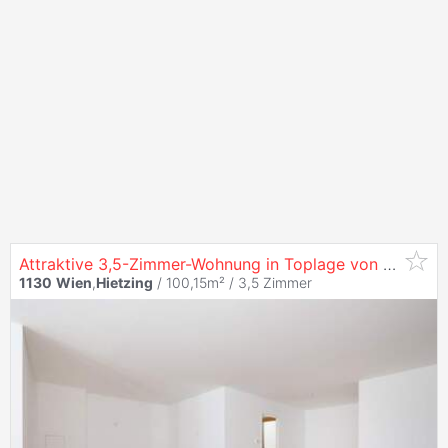
Attraktive 3,5-Zimmer-Wohnung in Toplage von
1130
Wi
1130
Wien
,
Hietzing
/ 100,15m² /
3,5 Zimmer