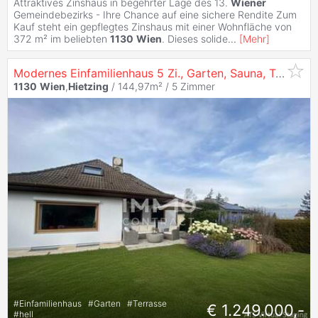
Attraktives Zinshaus in begehrter Lage des 13.
Wiener
Gemeindebezirks - Ihre Chance auf eine sichere Rendite Zum
Kauf steht ein gepflegtes Zinshaus mit einer Wohnfläche von
372 m² im beliebten
1130
Wien
. Dieses solide
...
[
Mehr
]
Modernes Einfamilienhaus 5 Zi., Garten, Sauna, Terrasse in
1130
Wien
,
Hietzing
/ 144,97m² /
5 Zimmer
#
Einfamilienhaus
#
Garten
#
Terrasse
€ 1.249.000,-
#
hell