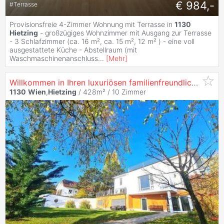
€ 984,-
#
Terrasse
Provisionsfreie 4-Zimmer Wohnung mit Terrasse in
1130
Hietzing
- großzügiges Wohnzimmer mit Ausgang zur Terrasse
- 3 Schlafzimmer (ca. 16 m², ca. 15 m², 12 m² ) - eine voll
ausgestattete Küche - Abstellraum (mit
Waschmaschinenanschluss
...
[
Mehr
]
Willkommen in Ihren luxuriösen familienfreundlichen neuen Zuhause in Top- Grünruhelage
1130
Wien
,
Hietzing
/ 428m² /
10 Zimmer