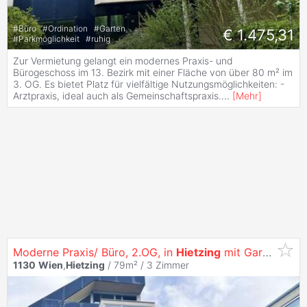
#
Büro
#
Ordination
#
Garten
€ 1.475,31
#
Parkmöglichkeit
#
ruhig
Zur Vermietung gelangt ein modernes Praxis- und
Bürogeschoss im 13. Bezirk mit einer Fläche von über 80 m² im
3. OG. Es bietet Platz für vielfältige Nutzungsmöglichkeiten: -
Arztpraxis, ideal auch als Gemeinschaftspraxis.
...
[
Mehr
]
Moderne Praxis/ Büro, 2.OG, in
Hietzing
mit Garage & 1 Stellplatz
1130
Wien
,
Hietzing
/ 79m² /
3 Zimmer