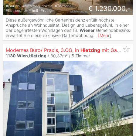
#
Garten
#
Parkmöglichkeit
#
Terrasse
€ 1.230.000,-
#
barrierefrei
#
hell
#
ruhig
Diese außergewöhnliche Gartenresidenz erfüllt höchste
Ansprüche an Wohnqualität, Design und Lebensgefühl. In einer
der begehrtesten Wohnlagen des 13.
Wiener
Gemeindebezirks
erwartet Sie diese exklusive Gartenwohnung
...
[
Mehr
]
Modernes Büro/ Praxis, 3.OG, in
Hietzing
mit Garage & 1 Stellplatz
1130
Wien
,
Hietzing
/ 80,37m² /
5 Zimmer