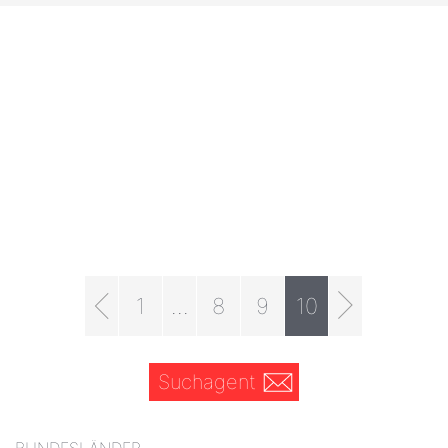
1
...
8
9
10
Suchagent
BUNDESLÄNDER