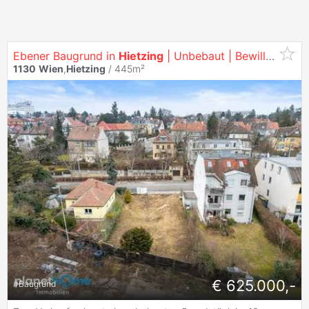
Ebener Baugrund in
Hietzing
| Unbebaut | Bewilligte Planung | Südwest-Ausrichtung
1130
Wien
,
Hietzing
/ 445m²
€ 625.000,-
#
Baugrund