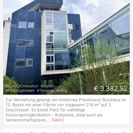
#
Büro
#
Ordination
#
Garten
€ 3.382,52
#
Parkmöglichkeit
#
Terrasse
#
ruhig
Zur Vermietung gelangt ein modernes Praxishaus/ Bürohaus im
13. Bezirk mit einer Fläche von insgesamt 214 m² auf 3
Geschossen. Es bietet Platz für vielfältige
Nutzungsmöglichkeiten:- Arztpraxis, ideal auch als
Gemeinschaftspraxis.
...
[
Mehr
]