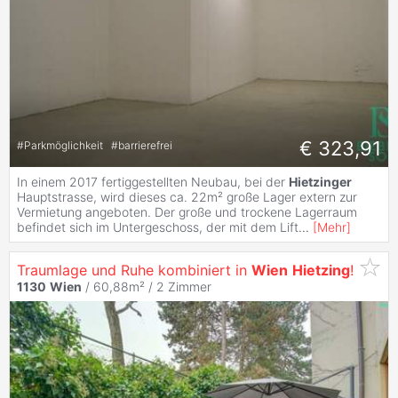
€ 323,91
#
Parkmöglichkeit
#
barrierefrei
In einem 2017 fertiggestellten Neubau, bei der
Hietzinger
Hauptstrasse, wird dieses ca. 22m² große Lager extern zur
Vermietung angeboten. Der große und trockene Lagerraum
befindet sich im Untergeschoss, der mit dem Lift
...
[
Mehr
]
Traumlage und Ruhe kombiniert in
Wien
Hietzing
!
1130
Wien
/ 60,88m² /
2 Zimmer