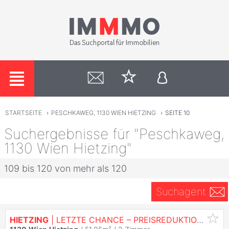
STARTSEITE
›
PESCHKAWEG, 1130 WIEN HIETZING
›
SEITE 10
Suchergebnisse für "Peschkaweg,
1130 Wien Hietzing"
109 bis 120 von mehr als 120
Suchagent
HIETZING
| LETZTE CHANCE – PREISREDUKTION VON € 360.000 AUF NUR € 290.000!