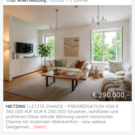
1130
Wien
,
Hietzing
/ 51,05m² /
2 Zimmer
€ 290.000,-
HIETZING
| LETZTE CHANCE – PREISREDUKTION VON €
360.000 AUF NUR € 290.000! Einziehen, wohlfühlen und
profitieren! Diese stilvolle Wohnung vereint historischen
Charme mit modernem Wohnkomfort – eine seltene
Gelegenheit
...
[
Mehr
]