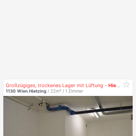
Großzügiges, trockenes Lager mit Lüftung -
Hietzinger
H
1130
Wien
,
Hietzing
/ 22m² /
1 Zimmer