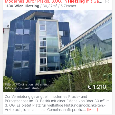
Modernes Büro/ Praxis, 3.OG, in
Hietzing
mit Garage & 1 Stellplatz
1130
Wien
,
Hietzing
/ 80,37m² /
5 Zimmer
#
Büro
#
Ordination
#
Garten
€ 1.210,-
#
Parkmöglichkeit
#
ruhig
Zur Vermietung gelangt ein modernes Praxis- und
Bürogeschoss im 13. Bezirk mit einer Fläche von über 80 m² im
3. OG. Es bietet Platz für vielfältige Nutzungsmöglichkeiten:-
Arztpraxis, ideal auch als Gemeinschaftspraxis.
...
[
Mehr
]