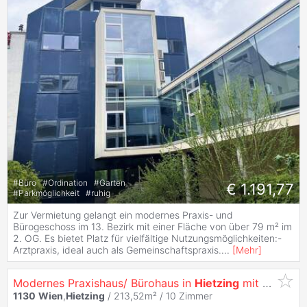
#
Büro
#
Ordination
#
Garten
€ 1.191,77
#
Parkmöglichkeit
#
ruhig
Zur Vermietung gelangt ein modernes Praxis- und
Bürogeschoss im 13. Bezirk mit einer Fläche von über 79 m² im
2. OG. Es bietet Platz für vielfältige Nutzungsmöglichkeiten:-
Arztpraxis, ideal auch als Gemeinschaftspraxis.
...
[
Mehr
]
Modernes Praxishaus/ Bürohaus in
Hietzing
mit Garage & 3 Stellplätzen
1130
Wien
,
Hietzing
/ 213,52m² /
10 Zimmer