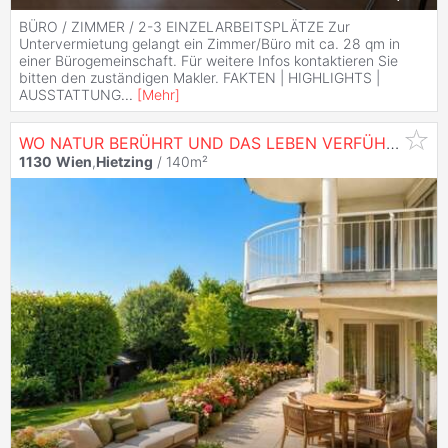
BÜRO / ZIMMER / 2-3 EINZELARBEITSPLÄTZE Zur
Untervermietung gelangt ein Zimmer/Büro mit ca. 28 qm in
einer Bürogemeinschaft. Für weitere Infos kontaktieren Sie
bitten den zuständigen Makler. FAKTEN | HIGHLIGHTS |
AUSSTATTUNG
...
[
Mehr
]
WO NATUR BERÜHRT UND DAS LEBEN VERFÜHRT - EIN SELTENES JUWEL IN
1130
Wien
,
Hietzing
/ 140m²