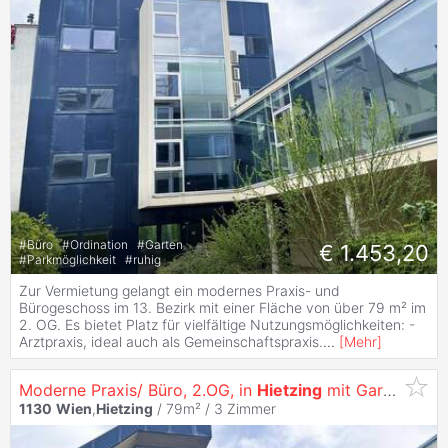
#
Büro
#
Ordination
#
Garten
€ 1.453,20
#
Parkmöglichkeit
#
ruhig
Zur Vermietung gelangt ein modernes Praxis- und
Bürogeschoss im 13. Bezirk mit einer Fläche von über 79 m² im
2. OG. Es bietet Platz für vielfältige Nutzungsmöglichkeiten: -
Arztpraxis, ideal auch als Gemeinschaftspraxis.
...
[
Mehr
]
Moderne Praxis/ Büro, 2.OG, in
Hietzing
mit Garage & 1 Stellplatz
1130
Wien
,
Hietzing
/ 79m² /
3 Zimmer