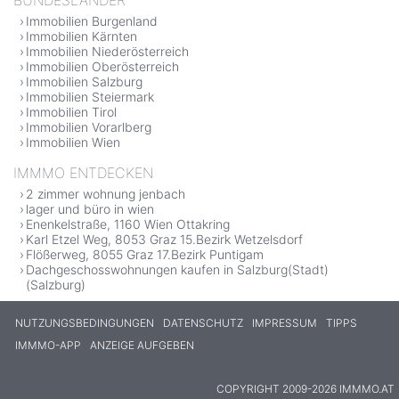
Immobilien Burgenland
Immobilien Kärnten
Immobilien Niederösterreich
Immobilien Oberösterreich
Immobilien Salzburg
Immobilien Steiermark
Immobilien Tirol
Immobilien Vorarlberg
Immobilien Wien
IMMMO ENTDECKEN
2 zimmer wohnung jenbach
lager und büro in wien
Enenkelstraße, 1160 Wien Ottakring
Karl Etzel Weg, 8053 Graz 15.Bezirk Wetzelsdorf
Flößerweg, 8055 Graz 17.Bezirk Puntigam
Dachgeschosswohnungen kaufen in Salzburg(Stadt)
(Salzburg)
NUTZUNGSBEDINGUNGEN
DATENSCHUTZ
IMPRESSUM
TIPPS
IMMMO-APP
ANZEIGE AUFGEBEN
COPYRIGHT 2009-2026 IMMMO.AT