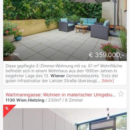
€ 359.000,-
#
Garten
Diese gepflegte 2-Zimmer-Wohnung mit ca. 61 m² Wohnfläche
befindet sich in einem Wohnhaus aus den 1990er-Jahren in
begehrter Lage des 13.
Wiener
Gemeindebezirks. Trotz der
guten Infrastruktur der Lainzer Straße überzeugt
...
[
Mehr
]
Wattmanngasse: Wohnen in malerischer Umgebung - Ausgezeichnete Nahversorgung und Verkehrsanbindung in "Alt-
1130
Wien
,
Hietzing
/ 230m² /
8 Zimmer