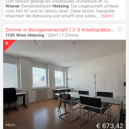
Zum Verkauf gelangt ein unbebautes Grundstück im 13.
Wiener
Gemeindebezirk
Hietzing
. Die Liegenschaft umfasst
rund 445 m² und ist nahezu eben. Diese ebene Topografie
erleichtert die Bebauung und schafft eine solide,
...
[
Mehr
]
Zimmer in Bürogemeinschaft | 2-3 Arbeitsplätze auch getrennt verfügbar |
1130
Wien
,
Hietzing
/ 28m² /
1 Zimmer
€ 673,42
#
Büro