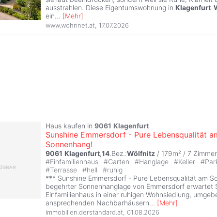
ausstrahlen. Diese Eigentumswohnung in
Klagenfurt
-
ein
...
[
Mehr
]
www.wohnnet.at
,
17.07.2026
Haus kaufen in
9061
Klagenfurt
Sunshine Emmersdorf - Pure Lebensqualität a
Sonnenhang!
9061
Klagenfurt
,
14
.Bez.:
Wölfnitz
/ 179m² /
7 Zimmer
#
Einfamilienhaus
#
Garten
#
Hanglage
#
Keller
#
Par
#
Terrasse
#
hell
#
ruhig
*** Sunshine Emmersdorf - Pure Lebensqualität am So
begehrter Sonnenhanglage von Emmersdorf erwartet S
Einfamilienhaus in einer ruhigen Wohnsiedlung, umgeb
ansprechenden Nachbarhäusern
...
[
Mehr
]
immobilien.derstandard.at
,
01.08.2026