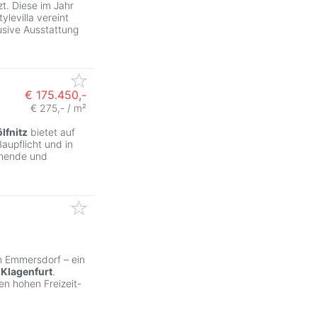
t. Diese im Jahr
levilla vereint
usive Ausstattung
€ 175.450,-
€ 275,- / m²
lfnitz
bietet auf
aupflicht und in
chende und
n Emmersdorf – ein
t
Klagenfurt
.
n hohen Freizeit-