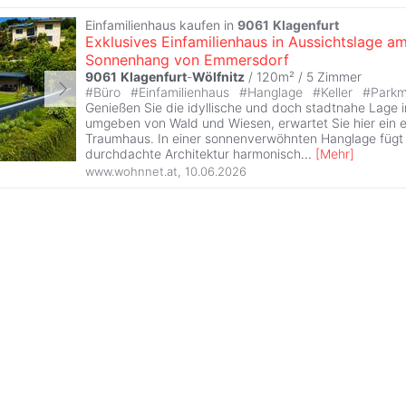
Einfamilienhaus kaufen in
9061
Klagenfurt
Exklusives Einfamilienhaus in Aussichtslage a
Sonnenhang von Emmersdorf
9061
Klagenfurt
-
Wölfnitz
/ 120m² /
5 Zimmer
#
Büro
#
Einfamilienhaus
#
Hanglage
#
Keller
#
Parkm
Genießen Sie die idyllische und doch stadtnahe Lage 
umgeben von Wald und Wiesen, erwartet Sie hier ein e
Traumhaus. In einer sonnenverwöhnten Hanglage fügt 
durchdachte Architektur harmonisch
...
[
Mehr
]
www.wohnnet.at
,
10.06.2026