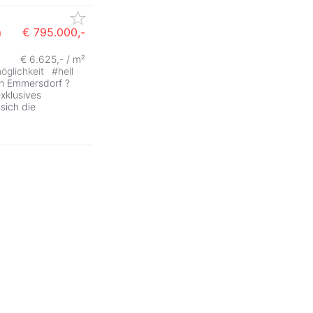
m
€ 795.000,-
€ 6.625,- / m²
ZurÃ
öglichkeit
#
hell
in Emmersdorf ?
xklusives
sich die