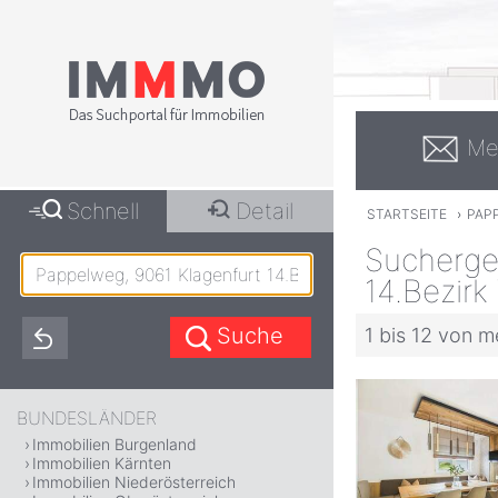
Me
Schnell
Detail
STARTSEITE
›
PAPP
Sucherge
14.Bezirk
1 bis 12 von m
BUNDESLÄNDER
Immobilien Burgenland
Immobilien Kärnten
Immobilien Niederösterreich