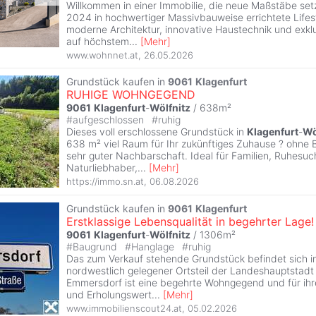
Willkommen in einer Immobilie, die neue Maßstäbe setz
2024 in hochwertiger Massivbauweise errichtete Lifesty
moderne Architektur, innovative Haustechnik und exkl
auf höchstem
...
[
Mehr
]
www.wohnnet.at
,
26.05.2026
Grundstück kaufen in
9061
Klagenfurt
RUHIGE WOHNGEGEND
9061
Klagenfurt
-
Wölfnitz
/ 638m²
#
aufgeschlossen
#
ruhig
Dieses voll erschlossene Grundstück in
Klagenfurt
-
Wö
638 m² viel Raum für Ihr zukünftiges Zuhause ? ohne B
sehr guter Nachbarschaft. Ideal für Familien, Ruhesu
Naturliebhaber,
...
[
Mehr
]
https://immo.sn.at
,
06.08.2026
Grundstück kaufen in
9061
Klagenfurt
Erstklassige Lebensqualität in begehrter Lage!
9061
Klagenfurt
-
Wölfnitz
/ 1306m²
#
Baugrund
#
Hanglage
#
ruhig
Das zum Verkauf stehende Grundstück befindet sich i
nordwestlich gelegener Ortsteil der Landeshauptstad
Emmersdorf ist eine begehrte Wohngegend und für ihre
und Erholungswert
...
[
Mehr
]
www.immobilienscout24.at
,
05.02.2026