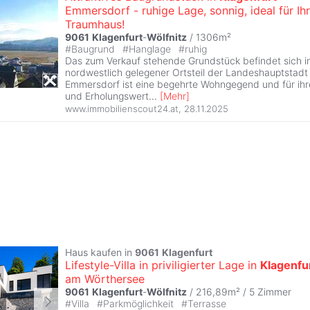
Emmersdorf - ruhige Lage, sonnig, ideal für Ihr
Traumhaus!
9061
Klagenfurt
-
Wölfnitz
/ 1306m²
#
Baugrund
#
Hanglage
#
ruhig
Das zum Verkauf stehende Grundstück befindet sich i
nordwestlich gelegener Ortsteil der Landeshauptstad
Emmersdorf ist eine begehrte Wohngegend und für ihre
und Erholungswert
...
[
Mehr
]
www.immobilienscout24.at
,
28.11.2025
Haus kaufen in
9061
Klagenfurt
Lifestyle-Villa in priviligierter Lage in
Klagenfu
am Wörthersee
9061
Klagenfurt
-
Wölfnitz
/ 216,89m² /
5 Zimmer
#
Villa
#
Parkmöglichkeit
#
Terrasse