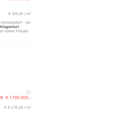
€ 199,85 / m²
n Emmersdorf – ein
t
Klagenfurt
.
n hohen Freizeit-
rt
€ 1.795.000,-
€ 8.276,08 / m²
ZurÃ