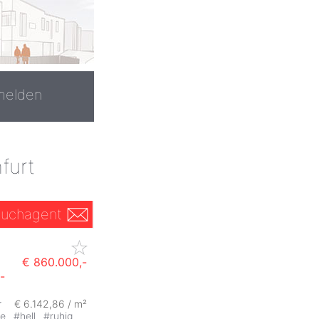
melden
furt
uchagent
€ 860.000,-
-
r
€ 6.142,86 / m²
se
#
hell
#
ruhig