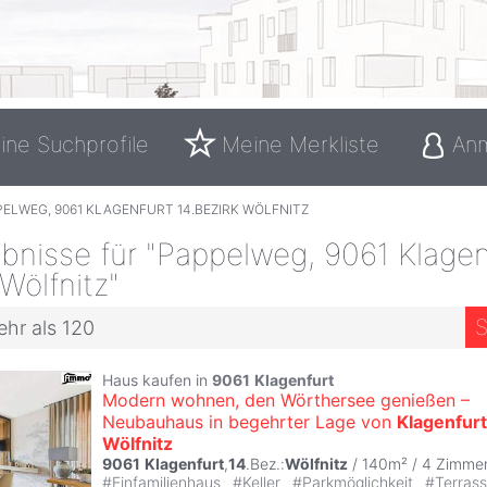
ine Suchprofile
Meine Merkliste
An
ELWEG, 9061 KLAGENFURT 14.BEZIRK WÖLFNITZ
bnisse für "Pappelweg, 9061 Klagen
 Wölfnitz"
S
ehr als 120
Haus kaufen in
9061
Klagenfurt
Modern wohnen, den Wörthersee genießen –
Neubauhaus in begehrter Lage von
Klagenfurt
Wölfnitz
9061
Klagenfurt
,
14
.Bez.:
Wölfnitz
/ 140m² /
4 Zimme
#
Einfamilienhaus
#
Keller
#
Parkmöglichkeit
#
Terras