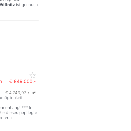
Wölfnitz
ist genauso
m
€ 849.000,-
€ 4.743,02 / m²
kmöglichkeit
nnenhang! *** In
ie dieses gepflegte
en von