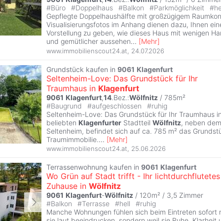
#
Büro
#
Doppelhaus
#
Balkon
#
Parkmöglichkeit
#
he
Gepflegte Doppelhaushälfte mit großzügigem Raumkon
Visualisierungsfotos im Anhang dienen dazu, Ihnen ei
Vorstellung zu geben, wie dieses Haus mit wenigen H
und gemütlicher aussehen
...
[
Mehr
]
www.immobilienscout24.at
,
24.07.2026
Grundstück kaufen in
9061
Klagenfurt
Seltenheim-Love: Das Grundstück für Ihr
Traumhaus in
Klagenfurt
9061
Klagenfurt
,
14
.Bez.:
Wölfnitz
/ 785m²
#
Baugrund
#
aufgeschlossen
#
ruhig
Seltenheim-Love: Das Grundstück für Ihr Traumhaus i
beliebten
Klagenfurter
Stadtteil
Wölfnitz
, neben dem
Seltenheim, befindet sich auf ca. 785 m² das Grundstü
Traumimmobilie.
...
[
Mehr
]
www.immobilienscout24.at
,
25.06.2026
Terrassenwohnung kaufen in
9061
Klagenfurt
Wo Grün auf Stadt trifft - Ihr lichtdurchflutetes
Zuhause in
Wölfnitz
9061
Klagenfurt
-
Wölfnitz
/ 120m² /
3,5 Zimmer
#
Balkon
#
Terrasse
#
hell
#
ruhig
Manche Wohnungen fühlen sich beim Eintreten sofort ri
sie laut beeindrucken, sondern weil sie Ruhe, Klarheit 