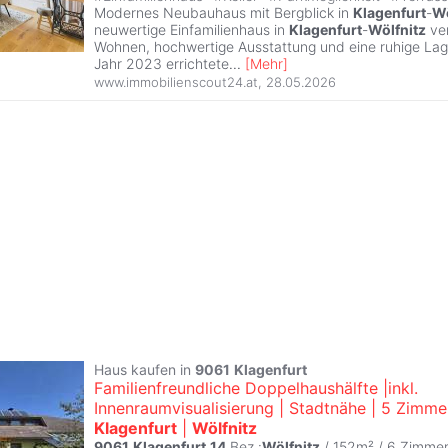
Modernes Neubauhaus mit Bergblick in
Klagenfurt
-
Wö
neuwertige Einfamilienhaus in
Klagenfurt
-
Wölfnitz
ve
Wohnen, hochwertige Ausstattung und eine ruhige Lag
Jahr 2023 errichtete
...
[
Mehr
]
www.immobilienscout24.at
,
28.05.2026
Haus kaufen in
9061
Klagenfurt
Familienfreundliche Doppelhaushälfte |inkl.
Innenraumvisualisierung | Stadtnähe | 5 Zimmer
Klagenfurt
|
Wölfnitz
9061
Klagenfurt
,
14
.Bez.:
Wölfnitz
/ 152m² /
6 Zimme