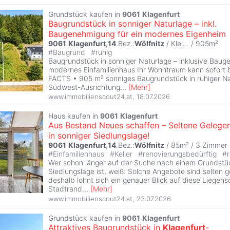
Grundstück kaufen in
9061
Klagenfurt
Baugrundstück in sonniger Naturlage – inkl.
Baugenehmigung für ein modernes Eigenheim
9061
Klagenfurt
,
14
.Bez.:
Wölfnitz
/ Klei... / 905m²
#
Baugrund
#
ruhig
Baugrundstück in sonniger Naturlage – inklusive Baug
modernes Einfamilienhaus Ihr Wohntraum kann sofort
FACTS • 905 m² sonniges Baugrundstück in ruhiger Na
Südwest-Ausrichtung
...
[
Mehr
]
www.immobilienscout24.at
,
18.07.2026
Haus kaufen in
9061
Klagenfurt
Aus Bestand Neues schaffen – Seltene Gelegen
in sonniger Siedlungslage!
9061
Klagenfurt
,
14
.Bez.:
Wölfnitz
/ 85m² /
3 Zimmer
#
Einfamilienhaus
#
Keller
#
renovierungsbedürftig
#
Wer schon länger auf der Suche nach einem Grundstück
Siedlungslage ist, weiß: Solche Angebote sind selten
deshalb lohnt sich ein genauer Blick auf diese Liegen
Stadtrand
...
[
Mehr
]
www.immobilienscout24.at
,
23.07.2026
Grundstück kaufen in
9061
Klagenfurt
Attraktives Baugrundstück in
Klagenfurt
-