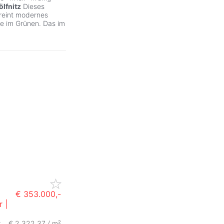
lfnitz
Dieses
reint modernes
e im Grünen. Das im
€ 353.000,-
 |
r
€ 2.322,37 / m²