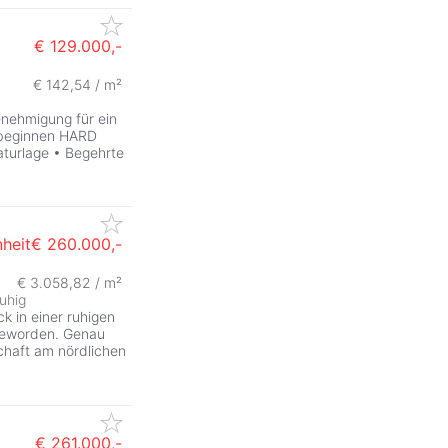
€ 129.000,-
€ 142,54 / m²
enehmigung für ein
 beginnen HARD
turlage • Begehrte
heit
€ 260.000,-
€ 3.058,82 / m²
ruhig
 in einer ruhigen
 geworden. Genau
schaft am nördlichen
€ 261.000,-