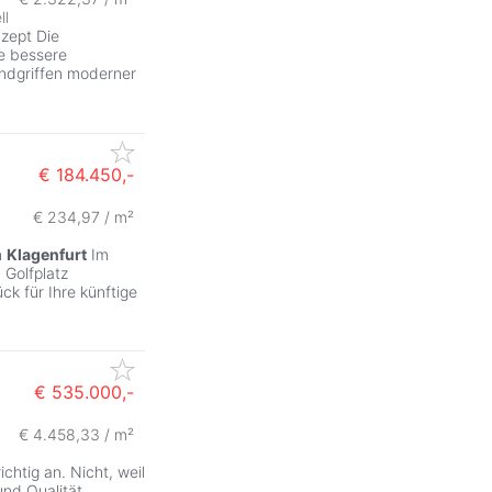
ll
zept Die
ne bessere
andgriffen moderner
€ 184.450,-
€ 234,97 / m²
n
Klagenfurt
Im
 Golfplatz
ck für Ihre künftige
€ 535.000,-
€ 4.458,33 / m²
ZurÃ
chtig an. Nicht, weil
und Qualität