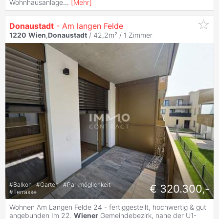
Wohnhausanlage
...
[
Mehr
]
Donaustadt
- Am langen Felde
1220
Wien
,
Donaustadt
/ 42,2m² /
1 Zimmer
#
Balkon
#
Garten
#
Parkmöglichkeit
€ 320.300,-
#
Terrasse
Wohnen Am Langen Felde 24 - fertiggestellt, hochwertig & gut
angebunden Im 22.
Wiener
Gemeindebezirk, nahe der U1-