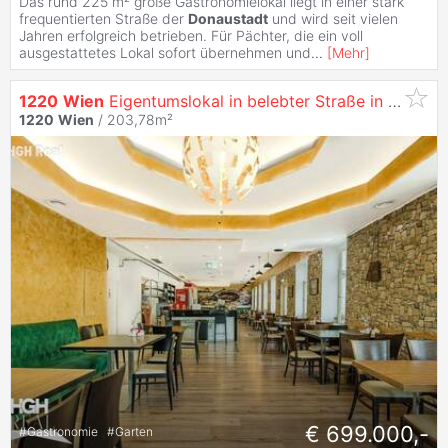
Das rund 225 m² große Gastronomielokal liegt in einer stark
frequentierten Straße der
Donaustadt
und wird seit vielen
Jahren erfolgreich betrieben. Für Pächter, die ein voll
ausgestattetes Lokal sofort übernehmen und
...
[
Mehr
]
1220
Wien
Eigentumslokal in belebter Straße in der
Don
1220
Wien
/ 203,78m²
€ 699.000,-
#
Gastronomie
#
Garten