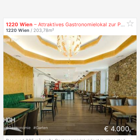
1220
Wien
– Attraktives Gastronomielokal zur Pacht in belebter Straße der
1220
Wien
/ 203,78m²
€ 4.000,-
#
Gastronomie
#
Garten