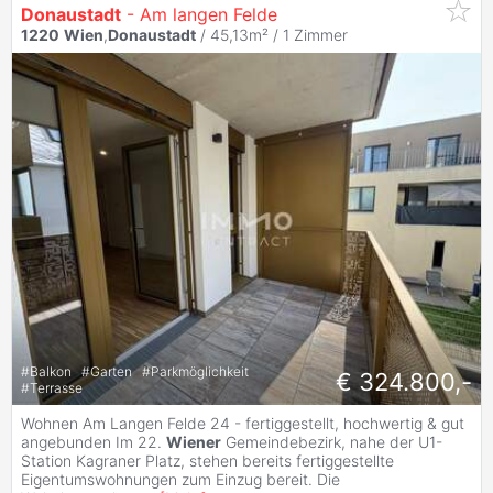
Donaustadt
- Am langen Felde
1220
Wien
,
Donaustadt
/ 45,13m² /
1 Zimmer
#
Balkon
#
Garten
#
Parkmöglichkeit
€ 324.800,-
#
Terrasse
Wohnen Am Langen Felde 24 - fertiggestellt, hochwertig & gut
angebunden Im 22.
Wiener
Gemeindebezirk, nahe der U1-
Station Kagraner Platz, stehen bereits fertiggestellte
Eigentumswohnungen zum Einzug bereit. Die