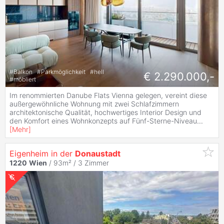
#
Balkon
#
Parkmöglichkeit
#
hell
€ 2.290.000,-
#
möbliert
Im renommierten Danube Flats Vienna gelegen, vereint diese
außergewöhnliche Wohnung mit zwei Schlafzimmern
architektonische Qualität, hochwertiges Interior Design und
den Komfort eines Wohnkonzepts auf Fünf-Sterne-Niveau
...
[
Mehr
]
Eigenheim in der
Donaustadt
1220
Wien
/ 93m² /
3 Zimmer