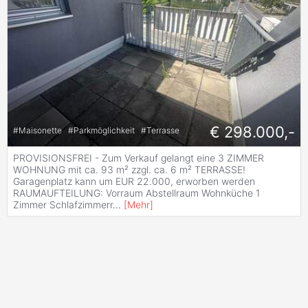
€ 298.000,-
#
Maisonette
#
Parkmöglichkeit
#
Terrasse
PROVISIONSFREI - Zum Verkauf gelangt eine 3 ZIMMER
WOHNUNG mit ca. 93 m² zzgl. ca. 6 m² TERRASSE!
Garagenplatz kann um EUR 22.000, erworben werden
RAUMAUFTEILUNG: Vorraum Abstellraum Wohnküche 1
Zimmer Schlafzimmerr
...
[
Mehr
]