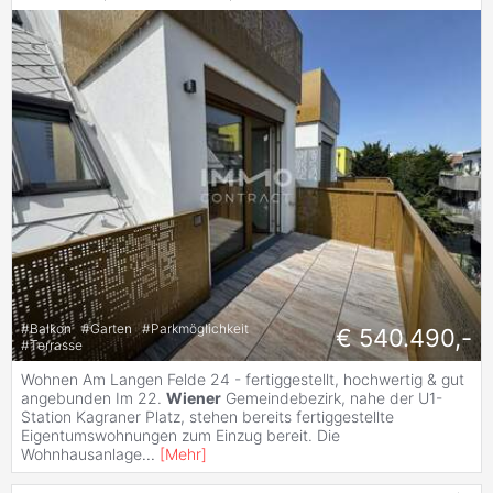
#
Balkon
#
Garten
#
Parkmöglichkeit
€ 540.490,-
#
Terrasse
Wohnen Am Langen Felde 24 - fertiggestellt, hochwertig & gut
angebunden Im 22.
Wiener
Gemeindebezirk, nahe der U1-
Station Kagraner Platz, stehen bereits fertiggestellte
Eigentumswohnungen zum Einzug bereit. Die
Wohnhausanlage
...
[
Mehr
]