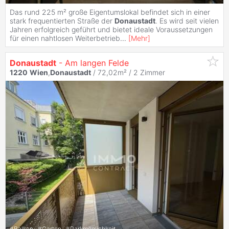
Das rund 225 m² große Eigentumslokal befindet sich in einer
stark frequentierten Straße der
Donaustadt
. Es wird seit vielen
Jahren erfolgreich geführt und bietet ideale Voraussetzungen
für einen nahtlosen Weiterbetrieb
...
[
Mehr
]
Donaustadt
- Am langen Felde
1220
Wien
,
Donaustadt
/ 72,02m² /
2 Zimmer
#
Balkon
#
Garten
#
Parkmöglichkeit