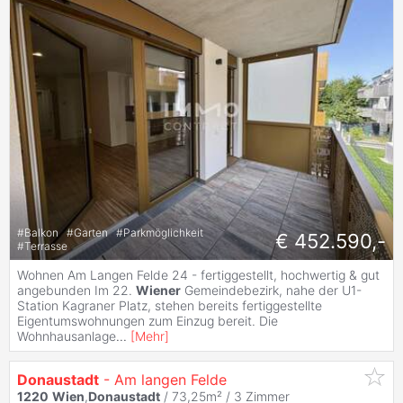
#
Balkon
#
Garten
#
Parkmöglichkeit
€ 452.590,-
#
Terrasse
Wohnen Am Langen Felde 24 - fertiggestellt, hochwertig & gut
angebunden Im 22.
Wiener
Gemeindebezirk, nahe der U1-
Station Kagraner Platz, stehen bereits fertiggestellte
Eigentumswohnungen zum Einzug bereit. Die
Wohnhausanlage
...
[
Mehr
]
Donaustadt
- Am langen Felde
1220
Wien
,
Donaustadt
/ 73,25m² /
3 Zimmer