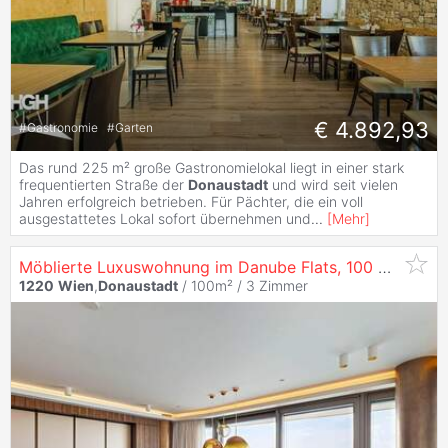
€ 4.892,93
#
Gastronomie
#
Garten
Das rund 225 m² große Gastronomielokal liegt in einer stark
frequentierten Straße der
Donaustadt
und wird seit vielen
Jahren erfolgreich betrieben. Für Pächter, die ein voll
ausgestattetes Lokal sofort übernehmen und
...
[
Mehr
]
Möblierte Luxuswohnung im Danube Flats, 100 m², 3 Zimmer –
1220
Wien
,
Donaustadt
/ 100m² /
3 Zimmer