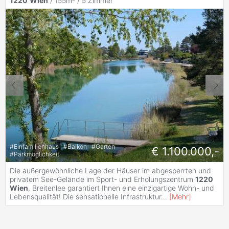
1220
Wien
/ 155m² /
5 Zimmer
#
Einfamilienhaus
#
Balkon
#
Garten
€ 1.100.000,-
#
Parkmöglichkeit
Die außergewöhnliche Lage der Häuser im abgesperrten und
privatem See-Gelände im Sport- und Erholungszentrum
1220
Wien
, Breitenlee garantiert Ihnen eine einzigartige Wohn- und
Lebensqualität! Die sensationelle Infrastruktur
...
[
Mehr
]