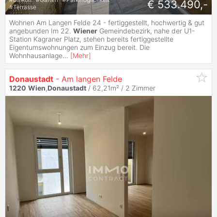
€ 533.490,-
#
Terrasse
Wohnen Am Langen Felde 24 - fertiggestellt, hochwertig & gut
angebunden Im 22.
Wiener
Gemeindebezirk, nahe der U1-
Station Kagraner Platz, stehen bereits fertiggestellte
Eigentumswohnungen zum Einzug bereit. Die
Wohnhausanlage
...
[
Mehr
]
Donaustadt
- Am langen Felde
1220
Wien
,
Donaustadt
/ 62,21m² /
2 Zimmer