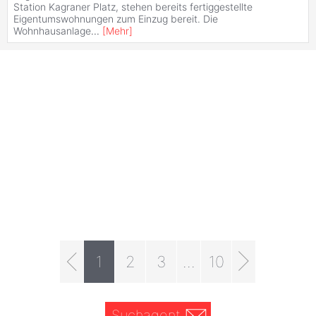
Station Kagraner Platz, stehen bereits fertiggestellte
Eigentumswohnungen zum Einzug bereit. Die
Wohnhausanlage
...
[
Mehr
]
1
2
3
...
10
Suchagent