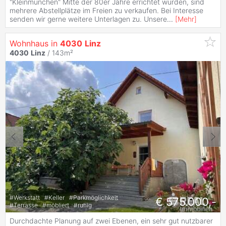
"Kleinmünchen" Mitte der 80er Jahre errichtet wurden, sind
mehrere Abstellplätze im Freien zu verkaufen. Bei Interesse
senden wir gerne weitere Unterlagen zu. Unsere
...
[
Mehr
]
Wohnhaus in
4030
Linz
4030
Linz
/ 143m²
#
Werkstatt
#
Keller
#
Parkmöglichkeit
€ 575.000,-
#
Terrasse
#
möbliert
#
ruhig
Durchdachte Planung auf zwei Ebenen, ein sehr gut nutzbarer