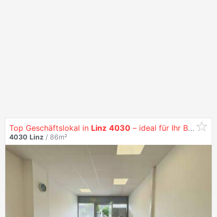
Top Geschäftslokal in
Linz
4030
– ideal für Ihr Business!
4030
Linz
/ 86m²