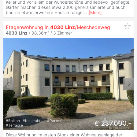
Keller und vor allem der wunderschöne und liebevoll gepflegte
Garten machen dieses etwa 2000 generalsanierte und auch
baulich etwas erweitere Haus in ruhiger
...
[
Mehr
]
Etagenwohnung in
4030
Linz
/Meschedeweg
4030
Linz
/ 98,36m² /
3 Zimmer
#
Balkon
#
Kellerabteil
#
Parkmöglichkeit
€ 237.000,-
#
Terrasse
Diese Wohnung im ersten Stock einer Wohnhausanlage der