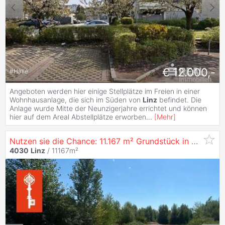
€ 12.000,-
#
Halle
Angeboten werden hier einige Stellplätze im Freien in einer
Wohnhausanlage, die sich im Süden von
Linz
befindet. Die
Anlage wurde Mitte der Neunzigerjahre errichtet und können
hier auf dem Areal Abstellplätze erworben
...
[
Mehr
]
Nutzen sie die Chance: 11.167 m² Grundstück in
4030
Li
4030
Linz
/ 11167m²