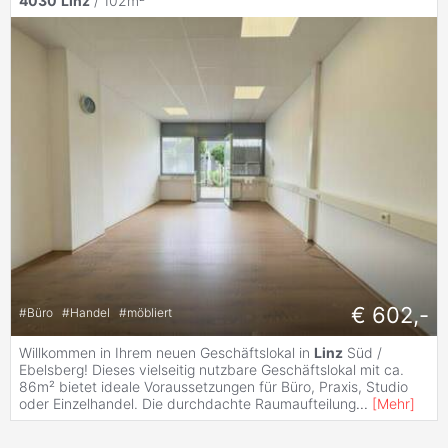
4030
Linz
/ 102m²
€ 602,-
#
Büro
#
Handel
#
möbliert
Willkommen in Ihrem neuen Geschäftslokal in
Linz
Süd /
Ebelsberg! Dieses vielseitig nutzbare Geschäftslokal mit ca.
86m² bietet ideale Voraussetzungen für Büro, Praxis, Studio
oder Einzelhandel. Die durchdachte Raumaufteilung
...
[
Mehr
]