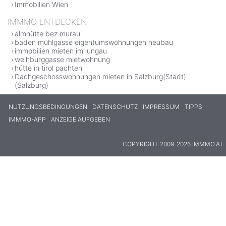
Immobilien Wien
IMMMO ENTDECKEN
almhütte bez murau
baden mühlgasse eigentumswohnungen neubau
immobilien mieten im lungau
weihburggasse mietwohnung
hütte in tirol pachten
Dachgeschosswohnungen mieten in Salzburg(Stadt)
(Salzburg)
NUTZUNGSBEDINGUNGEN
DATENSCHUTZ
IMPRESSUM
TIPPS
IMMMO-APP
ANZEIGE AUFGEBEN
COPYRIGHT 2009-2026 IMMMO.AT