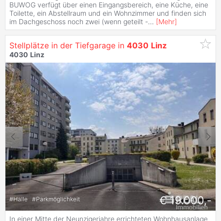
BUWOG verfügt über einen Eingangsbereich, eine Küche, eine
Toilette, ein Abstellraum und ein Wohnzimmer und finden sich
im Dachgeschoss noch zwei (wenn geteilt -
...
[
Mehr
]
Stellplätze in der Tiefgarage in
4030
Linz
4030
Linz
€ 19.000,-
#
Halle
#
Parkmöglichkeit
In einer Mitte der Neunzigerjahre errichteten Wohnhausanlage