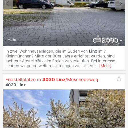
€ 12.000,-
#
Halle
In zwei Wohnhausanlagen, die im Süden von
Linz
im ?
Kleinmünchen? Mitte der 80er Jahre errichtet wurden, sind
mehrere Abstellplätze im Freien zu verkaufen. Bei Interesse
senden wir gerne weitere Unterlagen zu. Unsere
...
[
Mehr
]
Freistellplätze in
4030
Linz
/Meschedeweg
4030
Linz