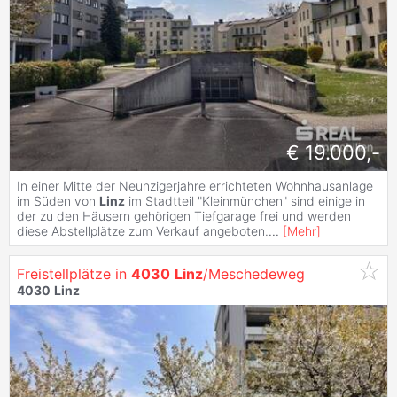
€ 19.000,-
In einer Mitte der Neunzigerjahre errichteten Wohnhausanlage
im Süden von
Linz
im Stadtteil "Kleinmünchen" sind einige in
der zu den Häusern gehörigen Tiefgarage frei und werden
diese Abstellplätze zum Verkauf angeboten.
...
[
Mehr
]
Freistellplätze in
4030
Linz
/Meschedeweg
4030
Linz