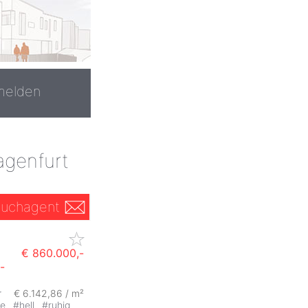
melden
agenfurt
uchagent
€ 860.000,-
-
r
€ 6.142,86 / m²
se
#
hell
#
ruhig