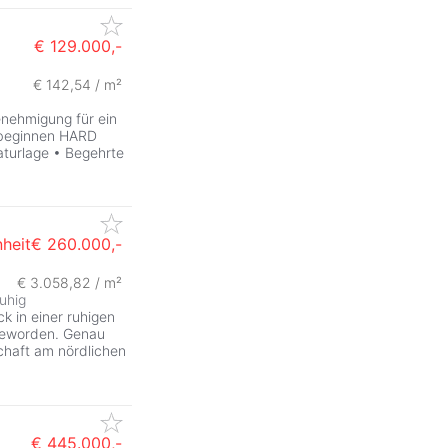
€ 129.000,-
€ 142,54 / m²
enehmigung für ein
 beginnen HARD
turlage • Begehrte
heit
€ 260.000,-
€ 3.058,82 / m²
ruhig
 in einer ruhigen
 geworden. Genau
schaft am nördlichen
€ 445.000,-