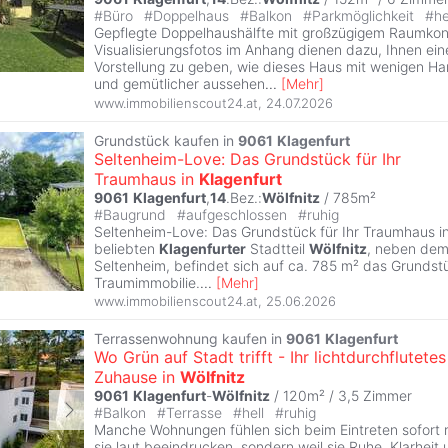
#
Büro
#
Doppelhaus
#
Balkon
#
Parkmöglichkeit
#
he
Gepflegte Doppelhaushälfte mit großzügigem Raumkon
Visualisierungsfotos im Anhang dienen dazu, Ihnen ei
Vorstellung zu geben, wie dieses Haus mit wenigen H
und gemütlicher aussehen
...
[
Mehr
]
www.immobilienscout24.at
,
24.07.2026
Grundstück kaufen in
9061
Klagenfurt
Seltenheim-Love: Das Grundstück für Ihr
Traumhaus in
Klagenfurt
9061
Klagenfurt
,
14
.Bez.:
Wölfnitz
/ 785m²
#
Baugrund
#
aufgeschlossen
#
ruhig
Seltenheim-Love: Das Grundstück für Ihr Traumhaus i
beliebten
Klagenfurter
Stadtteil
Wölfnitz
, neben dem
Seltenheim, befindet sich auf ca. 785 m² das Grundstü
Traumimmobilie.
...
[
Mehr
]
www.immobilienscout24.at
,
25.06.2026
Terrassenwohnung kaufen in
9061
Klagenfurt
Wo Grün auf Stadt trifft - Ihr lichtdurchflutetes
Zuhause in
Wölfnitz
9061
Klagenfurt
-
Wölfnitz
/ 120m² /
3,5 Zimmer
#
Balkon
#
Terrasse
#
hell
#
ruhig
Manche Wohnungen fühlen sich beim Eintreten sofort ri
sie laut beeindrucken, sondern weil sie Ruhe, Klarheit 