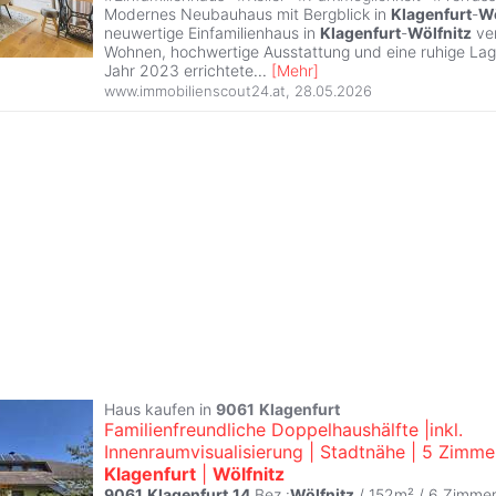
Modernes Neubauhaus mit Bergblick in
Klagenfurt
-
Wö
neuwertige Einfamilienhaus in
Klagenfurt
-
Wölfnitz
ve
Wohnen, hochwertige Ausstattung und eine ruhige Lag
Jahr 2023 errichtete
...
[
Mehr
]
www.immobilienscout24.at
,
28.05.2026
Haus kaufen in
9061
Klagenfurt
Familienfreundliche Doppelhaushälfte |inkl.
Innenraumvisualisierung | Stadtnähe | 5 Zimmer
Klagenfurt
|
Wölfnitz
9061
Klagenfurt
,
14
.Bez.:
Wölfnitz
/ 152m² /
6 Zimme