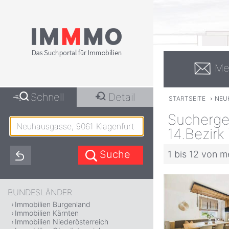
Me
Schnell
Detail
STARTSEITE
›
NEU
Sucherge
14.Bezirk
1 bis 12 von m
BUNDESLÄNDER
Immobilien Burgenland
Immobilien Kärnten
Immobilien Niederösterreich