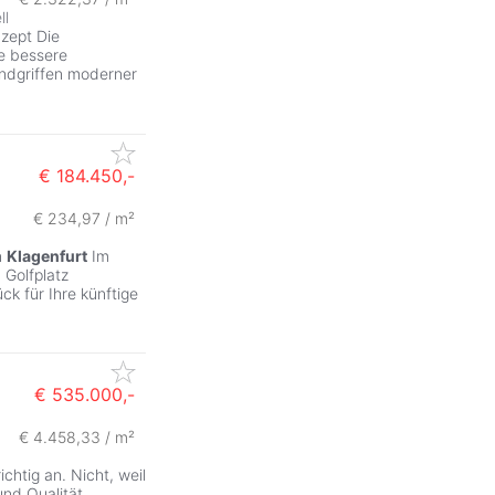
ll
zept Die
ne bessere
andgriffen moderner
€ 184.450,-
€ 234,97 / m²
n
Klagenfurt
Im
 Golfplatz
ck für Ihre künftige
€ 535.000,-
€ 4.458,33 / m²
ZurÃ
chtig an. Nicht, weil
und Qualität