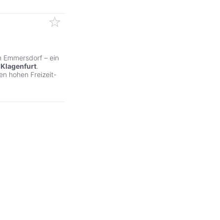
n Emmersdorf – ein
t
Klagenfurt
.
n hohen Freizeit-