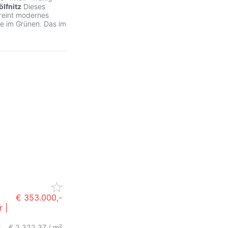
lfnitz
Dieses
reint modernes
e im Grünen. Das im
€ 353.000,-
 |
r
€ 2.322,37 / m²