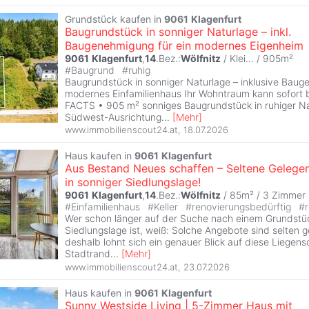
Grundstück kaufen in
9061
Klagenfurt
Baugrundstück in sonniger Naturlage – inkl.
Baugenehmigung für ein modernes Eigenheim
9061
Klagenfurt
,
14
.Bez.:
Wölfnitz
/ Klei... / 905m²
#
Baugrund
#
ruhig
Baugrundstück in sonniger Naturlage – inklusive Baug
modernes Einfamilienhaus Ihr Wohntraum kann sofort
FACTS • 905 m² sonniges Baugrundstück in ruhiger Na
Südwest-Ausrichtung
...
[
Mehr
]
www.immobilienscout24.at
,
18.07.2026
Haus kaufen in
9061
Klagenfurt
Aus Bestand Neues schaffen – Seltene Gelegen
in sonniger Siedlungslage!
9061
Klagenfurt
,
14
.Bez.:
Wölfnitz
/ 85m² /
3 Zimmer
#
Einfamilienhaus
#
Keller
#
renovierungsbedürftig
#
Wer schon länger auf der Suche nach einem Grundstück
Siedlungslage ist, weiß: Solche Angebote sind selten
deshalb lohnt sich ein genauer Blick auf diese Liegen
Stadtrand
...
[
Mehr
]
www.immobilienscout24.at
,
23.07.2026
Haus kaufen in
9061
Klagenfurt
Sunny Westside Living | 5-Zimmer Haus mit