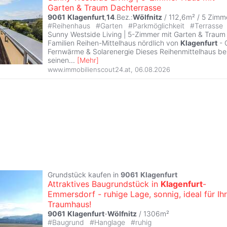
Garten & Traum Dachterrasse
9061
Klagenfurt
,
14
.Bez.:
Wölfnitz
/ 112,6m² /
5 Zimm
#
Reihenhaus
#
Garten
#
Parkmöglichkeit
#
Terrasse
Sunny Westside Living | 5-Zimmer mit Garten & Traum
Familien Reihen-Mittelhaus nördlich von
Klagenfurt
- C
Fernwärme & Solarenergie Dieses Reihenmittelhaus be
seinen
...
[
Mehr
]
www.immobilienscout24.at
,
06.08.2026
Grundstück kaufen in
9061
Klagenfurt
Attraktives Baugrundstück in
Klagenfurt
-
Emmersdorf - ruhige Lage, sonnig, ideal für Ihr
Traumhaus!
9061
Klagenfurt
-
Wölfnitz
/ 1306m²
#
Baugrund
#
Hanglage
#
ruhig