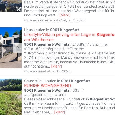
Das zum Verkauf stehende Grundstück befindet sich i
nordwestlich gelegener Ortsteil der Landeshauptstad
Emmersdorf ist eine begehrte Wohngegend und für ihre
und Erholungswert
...
[
Mehr
]
www.immobilienscout24.at
,
28.11.2025
Haus kaufen in
9061
Klagenfurt
Lifestyle-Villa in priviligierter Lage in
Klagenfu
am Wörthersee
9061
Klagenfurt
-
Wölfnitz
/ 216,89m² /
5 Zimmer
#
Villa
#
Parkmöglichkeit
#
Terrasse
Willkommen in einer Immobilie, die neue Maßstäbe setz
2024 in hochwertiger Massivbauweise errichtete Lifesty
moderne Architektur, innovative Haustechnik und exkl
auf höchstem
...
[
Mehr
]
www.wohnnet.at
,
26.05.2026
Grundstück kaufen in
9061
Klagenfurt
RUHIGE WOHNGEGEND
9061
Klagenfurt
-
Wölfnitz
/ 638m²
#
aufgeschlossen
#
ruhig
Dieses voll erschlossene Grundstück in
Klagenfurt
-
Wö
638 m² viel Raum für Ihr zukünftiges Zuhause ? ohne B
sehr guter Nachbarschaft. Ideal für Familien, Ruhesu
Naturliebhaber,
...
[
Mehr
]