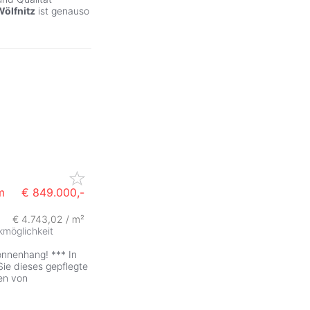
Wölfnitz
ist genauso
m
€ 849.000,-
€ 4.743,02 / m²
kmöglichkeit
nnenhang! *** In
ie dieses gepflegte
en von