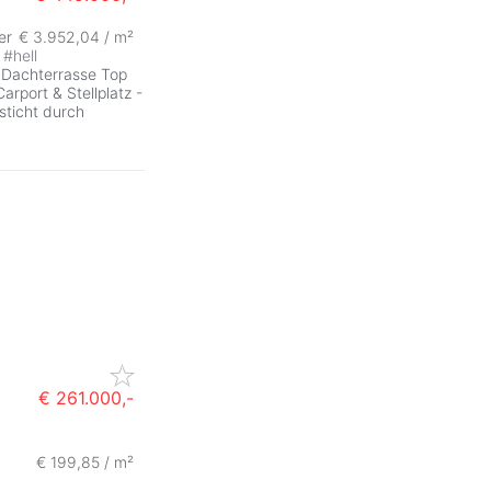
er
€ 3.952,04 / m²
#
hell
 Dachterrasse Top
arport & Stellplatz -
sticht durch
€ 261.000,-
€ 199,85 / m²