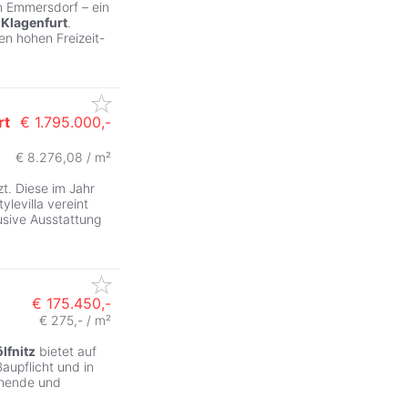
n Emmersdorf – ein
t
Klagenfurt
.
n hohen Freizeit-
rt
€ 1.795.000,-
€ 8.276,08 / m²
ZurÃ
t. Diese im Jahr
levilla vereint
usive Ausstattung
€ 175.450,-
€ 275,- / m²
lfnitz
bietet auf
aupflicht und in
chende und