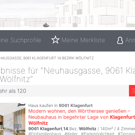
ine Suchprofile
Meine Merkliste
An
HAUSGASSE, 9061 KLAGENFURT 14.BEZIRK WÖLFNITZ
bnisse für "Neuhausgasse, 9061 Kl
 Wölfnitz"
S
ehr als 120
Haus kaufen in
9061
Klagenfurt
Modern wohnen, den Wörthersee genießen –
Neubauhaus in begehrter Lage von
Klagenfurt
Wölfnitz
9061
Klagenfurt
,
14
.Bez.:
Wölfnitz
/ 140m² /
4 Zimme
#
Einfamilienhaus
#
Keller
#
Parkmöglichkeit
#
Terras