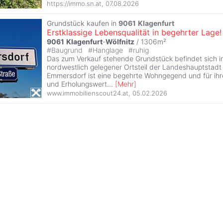
https://immo.sn.at
,
07.08.2026
Grundstück kaufen in
9061
Klagenfurt
Erstklassige Lebensqualität in begehrter Lage!
9061
Klagenfurt
-
Wölfnitz
/ 1306m²
#
Baugrund
#
Hanglage
#
ruhig
Das zum Verkauf stehende Grundstück befindet sich i
nordwestlich gelegener Ortsteil der Landeshauptstad
Emmersdorf ist eine begehrte Wohngegend und für ihre
und Erholungswert
...
[
Mehr
]
www.immobilienscout24.at
,
05.02.2026