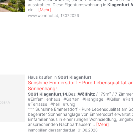
ausstrahlen. Diese Eigentumswohnung in
Klagenfurt
-
ein
...
[
Mehr
]
www.wohnnet.at
,
17.07.2026
Haus kaufen in
9061
Klagenfurt
Sunshine Emmersdorf - Pure Lebensqualität a
Sonnenhang!
9061
Klagenfurt
,
14
.Bez.:
Wölfnitz
/ 179m² /
7 Zimmer
#
Einfamilienhaus
#
Garten
#
Hanglage
#
Keller
#
Par
#
Terrasse
#
hell
#
ruhig
*** Sunshine Emmersdorf - Pure Lebensqualität am So
begehrter Sonnenhanglage von Emmersdorf erwartet S
Einfamilienhaus in einer ruhigen Wohnsiedlung, umgeb
ansprechenden Nachbarhäusern
...
[
Mehr
]
immobilien.derstandard.at
,
01.08.2026