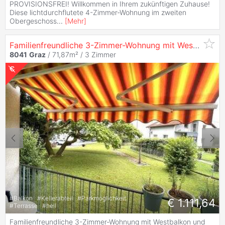
PROVISIONSFREI! Willkommen in Ihrem zukünftigen Zuhause!
Diese lichtdurchflutete 4-Zimmer-Wohnung im zweiten
Obergeschoss
...
[
Mehr
]
Familienfreundliche 3-Zimmer-Wohnung mit Westbalkon und Wohlfühlflair in
8041
Graz
/ 71,87m² /
3 Zimmer
#
Balkon
#
Kellerabteil
#
Parkmöglichkeit
€ 1.111,64
#
Terrasse
#
hell
Familienfreundliche 3-Zimmer-Wohnung mit Westbalkon und