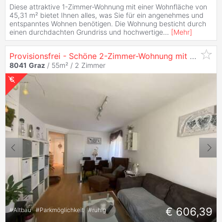
Diese attraktive 1-Zimmer-Wohnung mit einer Wohnfläche von
45,31 m² bietet Ihnen alles, was Sie für ein angenehmes und
entspanntes Wohnen benötigen. Die Wohnung besticht durch
einen durchdachten Grundriss und hochwertige
...
[
Mehr
]
Provisionsfrei - Schöne 2-Zimmer-Wohnung mit Extra Küche im Beliebten
8041
Graz
/ 55m² /
2 Zimmer
€ 606,39
#
Altbau
#
Parkmöglichkeit
#
ruhig