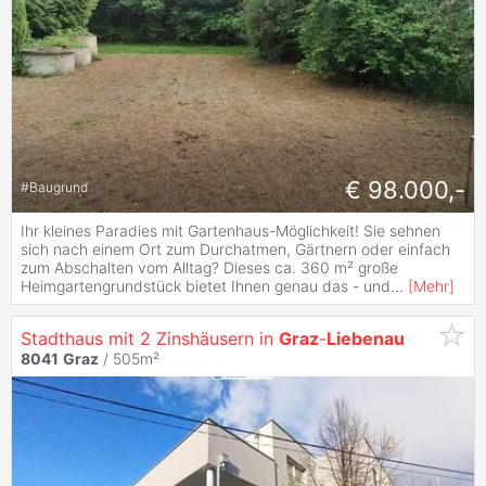
€ 98.000,-
#
Baugrund
Ihr kleines Paradies mit Gartenhaus-Möglichkeit! Sie sehnen
sich nach einem Ort zum Durchatmen, Gärtnern oder einfach
zum Abschalten vom Alltag? Dieses ca. 360 m² große
Heimgartengrundstück bietet Ihnen genau das - und
...
[
Mehr
]
Stadthaus mit 2 Zinshäusern in
Graz
-
Liebenau
8041
Graz
/ 505m²