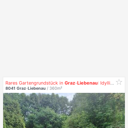
Rares Gartengrundstück in
Graz
-
Liebenau
: Idyllischer Rückzugsort mit Seltenheitswert!
8041
Graz
-
Liebenau
/ 360m²