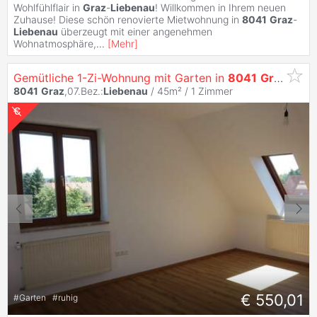
Wohlfühlflair in
Graz
-
Liebenau
! Willkommen in Ihrem neuen
Zuhause! Diese schön renovierte Mietwohnung in
8041
Graz
-
Liebenau
überzeugt mit einer angenehmen
Wohnatmosphäre,
...
[
Mehr
]
Gemütliche 1-Zi-Wohnung mit Garten in
8041
Graz
- Ein
8041
Graz
,07.Bez.:
Liebenau
/ 45m² /
1 Zimmer
€ 550,01
#
Garten
#
ruhig