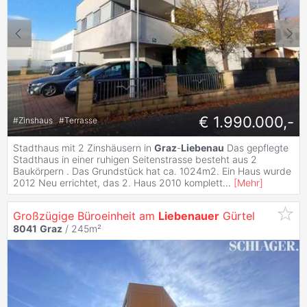
€ 1.990.000,-
#
Zinshaus
#
Terrasse
Stadthaus mit 2 Zinshäusern in
Graz
-
Liebenau
Das gepflegte
Stadthaus in einer ruhigen Seitenstrasse besteht aus 2
Baukörpern . Das Grundstück hat ca. 1024m2. Ein Haus wurde
2012 Neu errichtet, das 2. Haus 2010 komplett
...
[
Mehr
]
Großzügige Büroeinheit am
Liebenauer
Gürtel
8041
Graz
/ 245m²