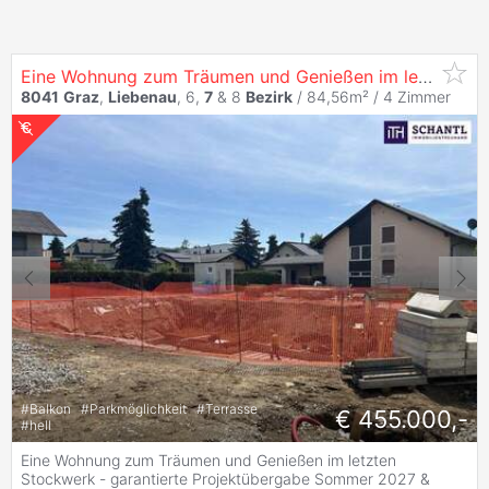
Eine Wohnung zum Träumen und Genießen im letzten Stockwerk - garantierte Projektübergabe SOMMER 2027 & PROVISIONSFREI!
8041
Graz
,
Liebenau
, 6,
7
& 8
Bezirk
/ 84,56m² /
4 Zimmer
#
Balkon
#
Parkmöglichkeit
#
Terrasse
€ 455.000,-
#
hell
Eine Wohnung zum Träumen und Genießen im letzten
Stockwerk - garantierte Projektübergabe Sommer 2027 &