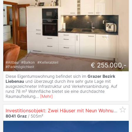
#
Altbau
#
Balkon
#
Kellerabteil
€ 255.000,-
#
Parkmöglichkeit
Diese Eigentumswohnung befindet sich im
Grazer
Bezirk
Liebenau
und überzeugt durch ihre sehr gute Lage mit
ausgezeichneter Infrastruktur und Verkehrsanbindung. Auf
rund 78 m² Wohnfläche bietet sie eine durchdachte
Raumaufteilung
...
[
Mehr
]
Investitionsobjekt: Zwei Häuser mit Neun Wohnungen und Sieben Parkplätzen /
8041
Graz
/ 505m²