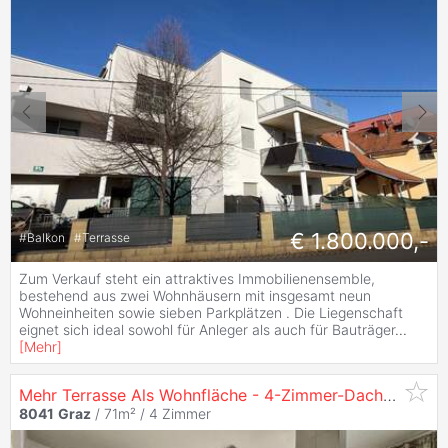
€ 1.800.000,-
#
Balkon
#
Terrasse
Zum Verkauf steht ein attraktives Immobilienensemble,
bestehend aus zwei Wohnhäusern mit insgesamt neun
Wohneinheiten sowie sieben Parkplätzen . Die Liegenschaft
eignet sich ideal sowohl für Anleger als auch für Bauträger
...
[
Mehr
]
Mehr Terrasse Als Wohnfläche - 4-Zimmer-Dachgeschosswohnung mit 86 m² Sonnenterrasse in
8041
Graz
/ 71m² /
4 Zimmer