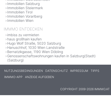
Immobilien Salzburg
Immobilien Steiermark
Immobilien Tirol
Immobilien Vorarlberg
Immobilien Wien
IMMMO ENTDECKEN
imbiss zu vermieten
haus großhain kaufen
Hugo Wolf Straße, 5020 Salzburg
Hanuschhof, 1030 Wien Landstraße
Bernatzikgasse, 1190 Wien Döbling
Genossenschaftswohnungen kaufen in Salzburg(Stadt)
(Salzburg)
NUTZUNGSBEDINGUNGEN
DATENSCHUTZ
IMPRESSUM
TIPPS
IMMMO-APP
ANZEIGE AUFGEBEN
COPYRIGHT 2009-2026 IMMMO.AT