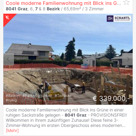
Coole moderne Familienwohnung mit Blick ins Grüne in einer ruhigen Sackstraße gelegen -
8041
Graz
, 6,
7
& 8
Bezirk
/ 65,69m² /
3 Zimmer
#
Balkon
#
Parkmöglichkeit
#
Terrasse
€ 339.000,-
#
ruhig
Coole moderne Familienwohnung mit Blick ins Grüne in einer
ruhigen Sackstraße gelegen -
8041
Graz
- PROVISIONSFREI!
Willkommen in Ihrem zukünftigen Zuhause! Diese feine 3-
Zimmer-Wohnung im ersten Obergeschoss eines modernen
...
[
Mehr
]