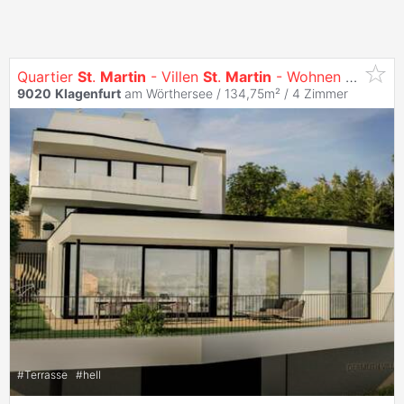
Quartier
St
.
Martin
- Villen
St
.
Martin
- Wohnen mit Ausblick
9020
Klagenfurt
am Wörthersee / 134,75m² /
4 Zimmer
#
Terrasse
#
hell