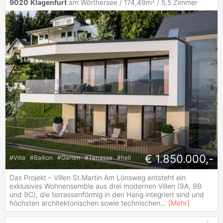
9020
Klagenfurt
am Wörthersee / 174,49m² /
5,5 Zimmer
€ 1.850.000,-
#
Villa
#
Balkon
#
Garten
#
Terrasse
#
hell
Das Projekt – Villen St.Martin Am Lönsweg entsteht ein
exklusives Wohnensemble aus drei modernen Villen (9A, 9B
und 9C), die terrassenförmig in den Hang integriert sind und
höchsten architektonischen sowie technischen
...
[
Mehr
]