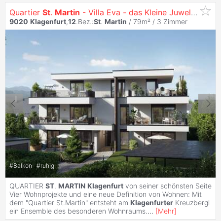
Quartier
St
.
Martin
- Villa Eva - das Kleine Juwel am Konradweg
9020
Klagenfurt
,
12
.Bez.:
St
.
Martin
/ 79m² /
3 Zimmer
#
Balkon
#
ruhig
QUARTIER
ST
.
MARTIN
Klagenfurt
von seiner schönsten Seite
Vier Wohnprojekte und eine neue Definition von Wohnen: Mit
dem "Quartier St.Martin" entsteht am
Klagenfurter
Kreuzbergl
ein Ensemble des besonderen Wohnraums.
...
[
Mehr
]