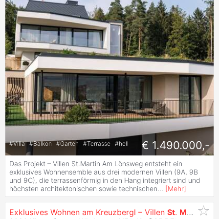
€ 1.490.000,-
#
Villa
#
Balkon
#
Garten
#
Terrasse
#
hell
Das Projekt – Villen St.Martin Am Lönsweg entsteht ein
exklusives Wohnensemble aus drei modernen Villen (9A, 9B
und 9C), die terrassenförmig in den Hang integriert sind und
höchsten architektonischen sowie technischen
...
[
Mehr
]
Exklusives Wohnen am Kreuzbergl – Villen
St
.
Martin
mit