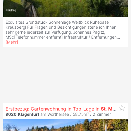
#
ruhig
Exquisites Grundstück Sonnenlage Weitblick Ruheoase
Kreuzbergl Für Fragen und Besichtigungen stehe ich Ihnen
sehr gerne jederzeit zur Verfügung. Johannes Pagitz,
MSc[Telefonnummer entfernt] Infrastruktur / Entfernungen
...
[
Mehr
]
Erstbezug: Gartenwohnung in Top-Lage in
St
.
Martin
- s
9020
Klagenfurt
am Wörthersee / 58,75m² /
2 Zimmer