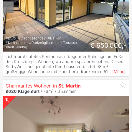
#
Büro
#
Dachgeschoss
#
Balkon
#
Kellerabteil
#
Parkmöglichkeit
#
Terrasse
€ 650.000,-
#
hell
#
ruhig
Lichtdurchflutetes Penthouse in begehrter Ruhelage am Fuße
des Kreuzbergls Wohnen, wo andere spazieren gehen: Dieses
Süd-/West-ausgerichtete Penthouse verbindet 98 m²
großzügige Wohnfläche mit einer beeindruckenden 51
...
[
Mehr
]
Charmantes Wohnen in
St
.
Martin
9020
Klagenfurt
/ 76m² /
3 Zimmer