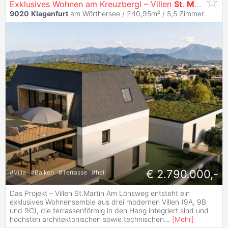
Exklusives Wohnen am Kreuzbergl – Villen
St
.
Martin
mit
9020
Klagenfurt
am Wörthersee / 240,95m² /
5,5 Zimmer
€ 2.790.000,-
#
Villa
#
Balkon
#
Terrasse
#
hell
Das Projekt – Villen St.Martin Am Lönsweg entsteht ein
exklusives Wohnensemble aus drei modernen Villen (9A, 9B
und 9C), die terrassenförmig in den Hang integriert sind und
höchsten architektonischen sowie technischen
...
[
Mehr
]