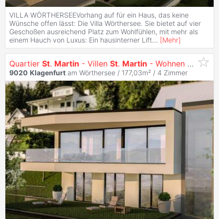
VILLA WÖRTHERSEEVorhang auf für ein Haus, das keine
Wünsche offen lässt: Die Villa Wörthersee. Sie bietet auf vier
Geschoßen ausreichend Platz zum Wohlfühlen, mit mehr als
einem Hauch von Luxus: Ein hausinterner Lift
...
[
Mehr
]
Quartier
St
.
Martin
- Villen
St
.
Martin
- Wohnen mit Ausblick
9020
Klagenfurt
am Wörthersee / 177,03m² /
4 Zimmer