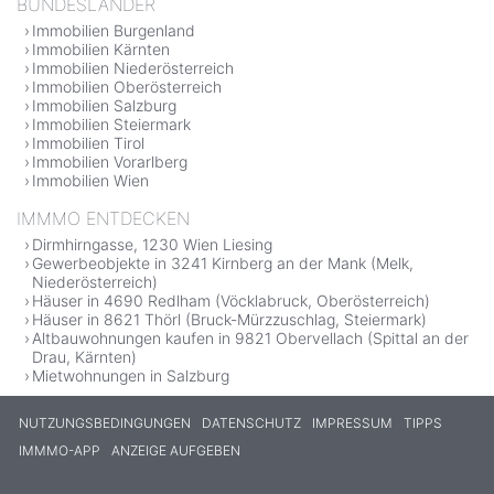
BUNDESLÄNDER
Immobilien Burgenland
Immobilien Kärnten
Immobilien Niederösterreich
Immobilien Oberösterreich
Immobilien Salzburg
Immobilien Steiermark
Immobilien Tirol
Immobilien Vorarlberg
Immobilien Wien
IMMMO ENTDECKEN
Dirmhirngasse, 1230 Wien Liesing
Gewerbeobjekte in 3241 Kirnberg an der Mank (Melk,
Niederösterreich)
Häuser in 4690 Redlham (Vöcklabruck, Oberösterreich)
Häuser in 8621 Thörl (Bruck-Mürzzuschlag, Steiermark)
Altbauwohnungen kaufen in 9821 Obervellach (Spittal an der
Drau, Kärnten)
Mietwohnungen in Salzburg
NUTZUNGSBEDINGUNGEN
DATENSCHUTZ
IMPRESSUM
TIPPS
IMMMO-APP
ANZEIGE AUFGEBEN