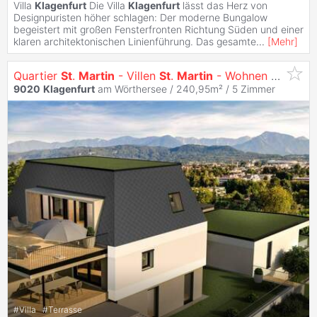
Villa
Klagenfurt
Die Villa
Klagenfurt
lässt das Herz von
Designpuristen höher schlagen: Der moderne Bungalow
begeistert mit großen Fensterfronten Richtung Süden und einer
klaren architektonischen Linienführung. Das gesamte
...
[
Mehr
]
Quartier
St
.
Martin
- Villen
St
.
Martin
- Wohnen mit Ausblick
9020
Klagenfurt
am Wörthersee / 240,95m² /
5 Zimmer
#
Villa
#
Terrasse