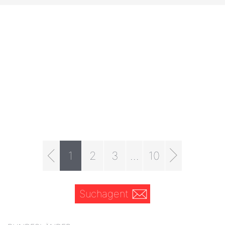
1
2
3
...
10
Suchagent