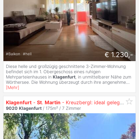
€ 1.230,-
#
Balkon
#
hell
Diese helle und großzügig geschnittene 3-Zimmer-Wohnung
befindet sich im 1. Obergeschoss eines ruhigen
Mehrparteienhauses in
Klagenfurt
, in unmittelbarer Nähe zum
Wörthersee. Die Wohnung überzeugt durch ihre angenehme
...
[
Mehr
]
Klagenfurt
-
St
.
Martin
- Kreuzbergl: ideal gelegen Immobilie mit TOP POTENTIAL
9020
Klagenfurt
/ 175m² /
7 Zimmer