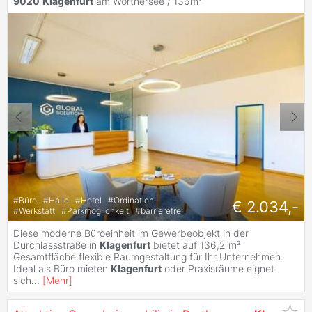
9020
Klagenfurt
am Wörthersee / 136m²
#
Büro
#
Halle
#
Hotel
#
Ordination
€ 2.034,-
#
Werkstatt
#
Parkmöglichkeit
#
barrierefrei
Diese moderne Büroeinheit im Gewerbeobjekt in der
Durchlassstraße in
Klagenfurt
bietet auf 136,2 m²
Gesamtfläche flexible Raumgestaltung für Ihr Unternehmen.
Ideal als Büro mieten
Klagenfurt
oder Praxisräume eignet
sich
...
[
Mehr
]