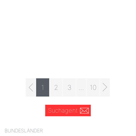
1
2
3
...
10
Suchagent
BUNDESLÄNDER