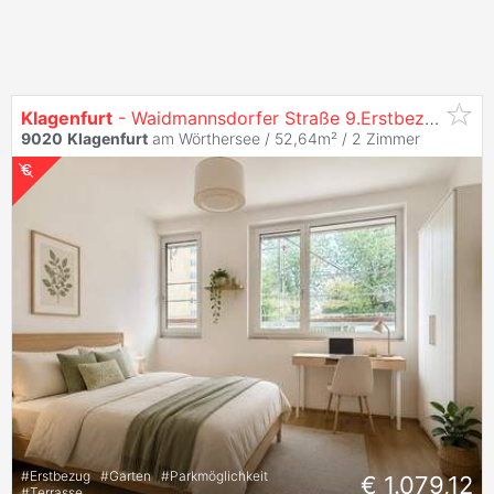
Klagenfurt
- Waidmannsdorfer Straße 9.Erstbezug: 2-Zi. Gartenwohnung
9020
Klagenfurt
am Wörthersee / 52,64m² /
2 Zimmer
#
Erstbezug
#
Garten
#
Parkmöglichkeit
€ 1.079,12
#
Terrasse