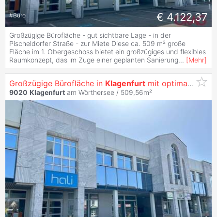
€ 4.122,37
#
Büro
Großzügige Bürofläche - gut sichtbare Lage - in der
Pischeldorfer Straße - zur Miete Diese ca. 509 m² große
Fläche im 1. Obergeschoss bietet ein großzügiges und flexibles
Raumkonzept, das im Zuge einer geplanten Sanierung
...
[
Mehr
]
Großzügige Bürofläche in
Klagenfurt
mit optimaler Werbewirksamkeit -
9020
Klagenfurt
am Wörthersee / 509,56m²