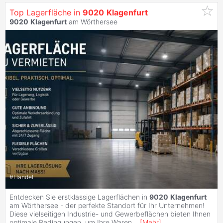
Top Lagerfläche in
9020
Klagenfurt
9020
Klagenfurt
am Wörthersee
#
Handel
Entdecken Sie erstklassige Lagerflächen in
9020
Klagenfurt
am Wörthersee - der perfekte Standort für Ihr Unternehmen!
Diese vielseitigen Industrie- und Gewerbeflächen bieten Ihnen
optimale Bedingungen, um Ihre Waren
...
[
Mehr
]