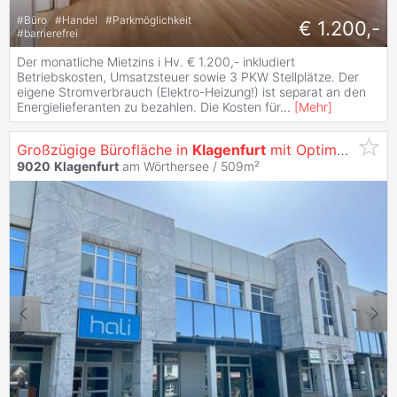
#
Büro
#
Handel
#
Parkmöglichkeit
€ 1.200,-
#
barrierefrei
Der monatliche Mietzins i Hv. € 1.200,- inkludiert
Betriebskosten, Umsatzsteuer sowie 3 PKW Stellplätze. Der
eigene Stromverbrauch (Elektro-Heizung!) ist separat an den
Energielieferanten zu bezahlen. Die Kosten für
...
[
Mehr
]
Großzügige Bürofläche in
Klagenfurt
mit Optimaler Werbewirksamkeit -
9020
Klagenfurt
am Wörthersee / 509m²