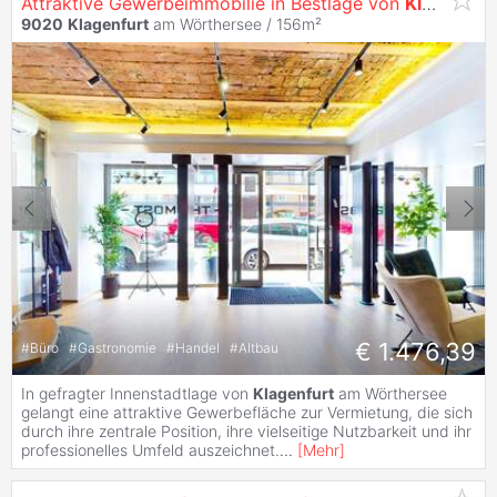
Attraktive Gewerbeimmobilie in Bestlage von
Klagenfurt
9020
Klagenfurt
am Wörthersee / 156m²
€ 1.476,39
#
Büro
#
Gastronomie
#
Handel
#
Altbau
In gefragter Innenstadtlage von
Klagenfurt
am Wörthersee
gelangt eine attraktive Gewerbefläche zur Vermietung, die sich
durch ihre zentrale Position, ihre vielseitige Nutzbarkeit und ihr
professionelles Umfeld auszeichnet.
...
[
Mehr
]