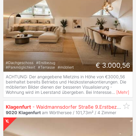
#
Dachgeschoss
#
Erstbezug
€ 3.000,56
#
Parkmöglichkeit
#
Terrasse
#
möbliert
ACHTUNG: Der angegebene Mietzins in Höhe von €3000,56
beinhaltet bereits Betriebs und Heizkostenakontierungen. Die
möblierten Bilder dienen der besseren Visualisierung -
Wohnung wird im Leerstand übergeben. Bei Interesse
...
[
Mehr
]
Klagenfurt
- Waidmannsdorfer Straße 9.Erstbezug: 4-Zi. Wohnung mit Balkon
9020
Klagenfurt
am Wörthersee / 101,73m² /
4 Zimmer