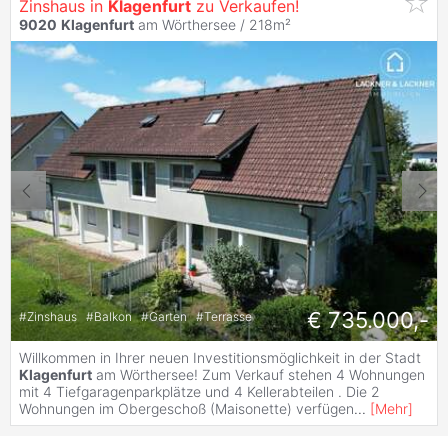
Zinshaus in
Klagenfurt
zu Verkaufen!
9020
Klagenfurt
am Wörthersee / 218m²
€ 735.000,-
#
Zinshaus
#
Balkon
#
Garten
#
Terrasse
Willkommen in Ihrer neuen Investitionsmöglichkeit in der Stadt
Klagenfurt
am Wörthersee! Zum Verkauf stehen 4 Wohnungen
mit 4 Tiefgaragenparkplätze und 4 Kellerabteilen . Die 2
Wohnungen im Obergeschoß (Maisonette) verfügen
...
[
Mehr
]