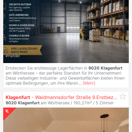
#
Handel
Entdecken Sie erstklassige Lagerflächen in
9020
Klagenfurt
am Wörthersee – der perfekte Standort für Ihr Unternehmen!
Diese vielseitigen Industrie- und Gewerbeflächen bieten Ihnen
optimale Bedingungen, um Ihre Waren
...
[
Mehr
]
Klagenfurt
- Waidmannsdorfer Straße 9.Erstbezug: 5-Zi. Dachgeschosswohnung mit Terrasse
9020
Klagenfurt
am Wörthersee / 190,27m² /
5 Zimmer