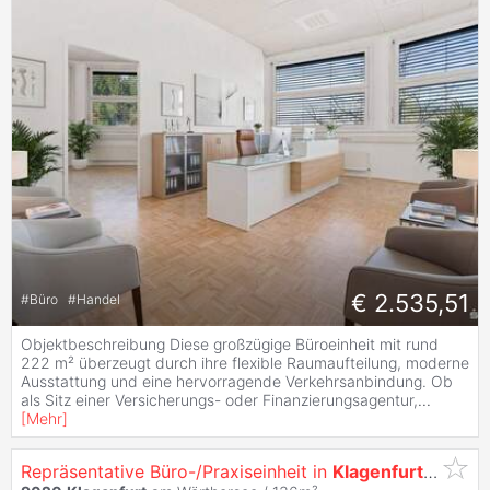
€ 2.535,51
#
Büro
#
Handel
Objektbeschreibung Diese großzügige Büroeinheit mit rund
222 m² überzeugt durch ihre flexible Raumaufteilung, moderne
Ausstattung und eine hervorragende Verkehrsanbindung. Ob
als Sitz einer Versicherungs- oder Finanzierungsagentur,
...
[
Mehr
]
Repräsentative Büro-/Praxiseinheit in
Klagenfurt
- 136,2 