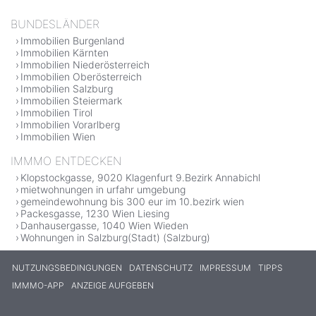
BUNDESLÄNDER
Immobilien Burgenland
Immobilien Kärnten
Immobilien Niederösterreich
Immobilien Oberösterreich
Immobilien Salzburg
Immobilien Steiermark
Immobilien Tirol
Immobilien Vorarlberg
Immobilien Wien
IMMMO ENTDECKEN
Klopstockgasse, 9020 Klagenfurt 9.Bezirk Annabichl
mietwohnungen in urfahr umgebung
gemeindewohnung bis 300 eur im 10.bezirk wien
Packesgasse, 1230 Wien Liesing
Danhausergasse, 1040 Wien Wieden
Wohnungen in Salzburg(Stadt) (Salzburg)
NUTZUNGSBEDINGUNGEN
DATENSCHUTZ
IMPRESSUM
TIPPS
IMMMO-APP
ANZEIGE AUFGEBEN