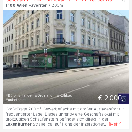
1100
Wien
,
Favoriten
/ 200m²
#
Büro
#
Handel
#
Ordination
#
Rohbau
€ 2.000,-
#
unbefristet
Großzügige 200m² Gewerbefläche mit großer Auslagenfront in
frequentierter Lage! Dieses unrenovierte Geschäftslokal mit
großzügigen Schaufenstern befindet sich direkt in der
Laxenburger
Straße, ca. auf Höhe der Inzersdorfer
...
[
Mehr
]