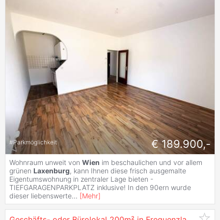
€ 189.900,-
#
Parkmöglichkeit
Wohnraum unweit von
Wien
im beschaulichen und vor allem
grünen
Laxenburg
, kann Ihnen diese frisch ausgemalte
Eigentumswohnung in zentraler Lage bieten -
TIEFGARAGENPARKPLATZ inklusive! In den 90ern wurde
dieser liebenswerte
...
[
Mehr
]
Geschäfts- oder Bürolokal 200m² in Frequenzlage -
110