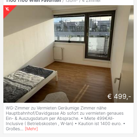
1100
1100
Wien
Favoriten
/ 130m² /
4 Zimmer
€ 499,-
WG-Zimmer zu Vermieten Geräumige Zimmer nähe
Hauptbahnhof/Davidgasse Ab sofort zu vermieten genaues
Ein- & Auszugsdatum per Absprache. • Miete 499€All-
Inclusive ( Betriebskosten , W-lan) • Kaution ist 1400 euro. •
Großes
...
[
Mehr
]