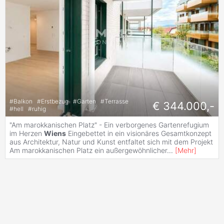
#
Balkon
#
Erstbezug
#
Garten
#
Terrasse
€ 344.000,-
#
hell
#
ruhig
"Am marokkanischen Platz" - Ein verborgenes Gartenrefugium
im Herzen
Wiens
Eingebettet in ein visionäres Gesamtkonzept
aus Architektur, Natur und Kunst entfaltet sich mit dem Projekt
Am marokkanischen Platz ein außergewöhnlicher
...
[
Mehr
]