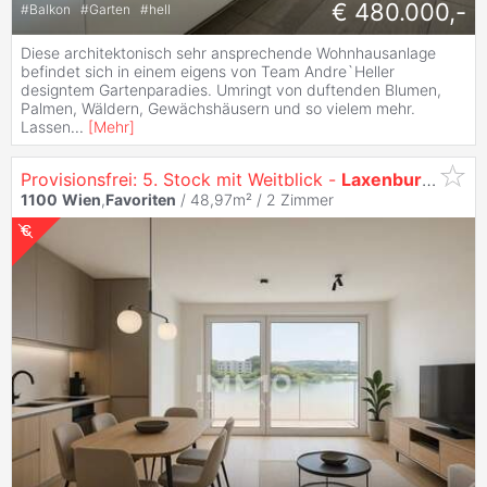
€ 480.000,-
#
Balkon
#
Garten
#
hell
Diese architektonisch sehr ansprechende Wohnhausanlage
befindet sich in einem eigens von Team Andre`Heller
designtem Gartenparadies. Umringt von duftenden Blumen,
Palmen, Wäldern, Gewächshäusern und so vielem mehr.
Lassen
...
[
Mehr
]
Provisionsfrei: 5. Stock mit Weitblick -
Laxenburger
Stra
1100
Wien
,
Favoriten
/ 48,97m² /
2 Zimmer