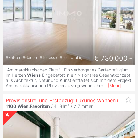
€ 730.000,-
#
Balkon
#
Garten
#
Terrasse
#
hell
#
ruhig
"Am marokkanischen Platz" - Ein verborgenes Gartenrefugium
im Herzen
Wiens
Eingebettet in ein visionäres Gesamtkonzept
aus Architektur, Natur und Kunst entfaltet sich mit dem Projekt
Am marokkanischen Platz ein außergewöhnlicher
...
[
Mehr
]
Provisionsfrei und Erstbezug: Luxuriös Wohnen im exklusiven Prachtgarten -
1100
Wien
,
Favoriten
/ 41,81m² /
2 Zimmer