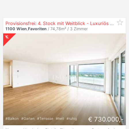
Provisionsfrei: 4. Stock mit Weitblick - Luxuriös Wohnen:
1100
Wien
,
Favoriten
/ 74,78m² /
3 Zimmer
€ 730.000,-
#
Balkon
#
Garten
#
Terrasse
#
hell
#
ruhig