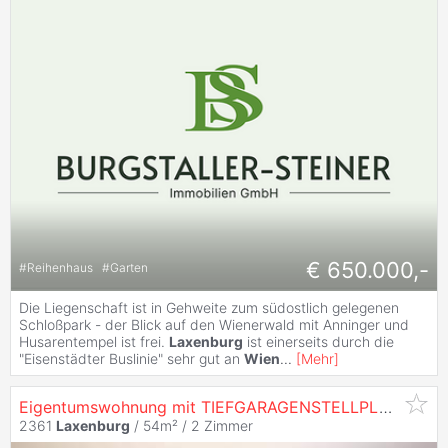
€ 650.000,-
#
Reihenhaus
#
Garten
Die Liegenschaft ist in Gehweite zum südostlich gelegenen
Schloßpark - der Blick auf den Wienerwald mit Anninger und
Husarentempel ist frei.
Laxenburg
ist einerseits durch die
"Eisenstädter Buslinie" sehr gut an
Wien
...
[
Mehr
]
Eigentumswohnung mit TIEFGARAGENSTELLPLATZ inmitten von
2361
Laxenburg
/ 54m² /
2 Zimmer