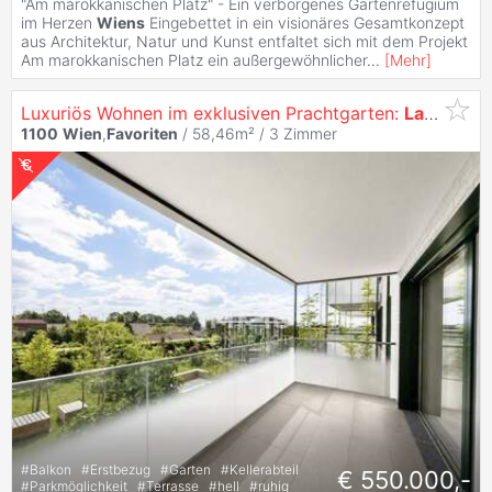
"Am marokkanischen Platz" - Ein verborgenes Gartenrefugium
im Herzen
Wiens
Eingebettet in ein visionäres Gesamtkonzept
aus Architektur, Natur und Kunst entfaltet sich mit dem Projekt
Am marokkanischen Platz ein außergewöhnlicher
...
[
Mehr
]
Luxuriös Wohnen im exklusiven Prachtgarten:
Laxenburger
1100
Wien
,
Favoriten
/ 58,46m² /
3 Zimmer
#
Balkon
#
Erstbezug
#
Garten
#
Kellerabteil
€ 550.000,-
#
Parkmöglichkeit
#
Terrasse
#
hell
#
ruhig