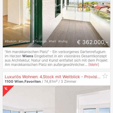
€ 362.000,-
#
Balkon
#
Garten
#
Terrasse
#
hell
#
ruhig
"Am marokkanischen Platz" - Ein verborgenes Gartenrefugium
im Herzen
Wiens
Eingebettet in ein visionäres Gesamtkonzept
aus Architektur, Natur und Kunst entfaltet sich mit dem Projekt
Am marokkanischen Platz ein außergewöhnlicher
...
[
Mehr
]
Luxuriös Wohnen: 4.Stock mit Weitblick - Provisionsfrei:
1100
Wien
,
Favoriten
/ 74,81m² /
3 Zimmer