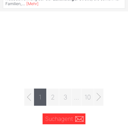
Familien,
...
[
Mehr
]
1
2
3
...
10
Suchagent