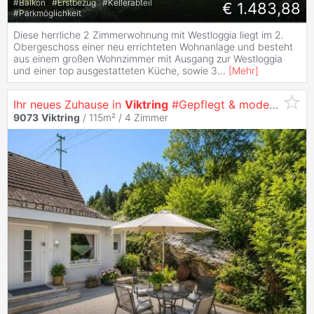
#
Balkon
#
Erstbezug
#
Kellerabteil
€ 1.483,88
#
Parkmöglichkeit
Diese herrliche 2 Zimmerwohnung mit Westloggia liegt im 2.
Obergeschoss einer neu errichteten Wohnanlage und besteht
aus einem großen Wohnzimmer mit Ausgang zur Westloggia
und einer top ausgestatteten Küche, sowie 3
...
[
Mehr
]
Ihr neues Zuhause in
Viktring
#Gepflegt & modernisiert
9073
Viktring
/ 115m² /
4 Zimmer