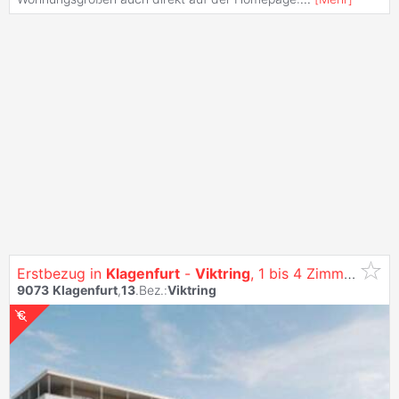
Erstbezug in
Klagenfurt
-
Viktring
, 1 bis 4 Zimmer Wohnungen - Siehe: Https:/Vitrino.At/
9073
Klagenfurt
,
13
.Bez.:
Viktring