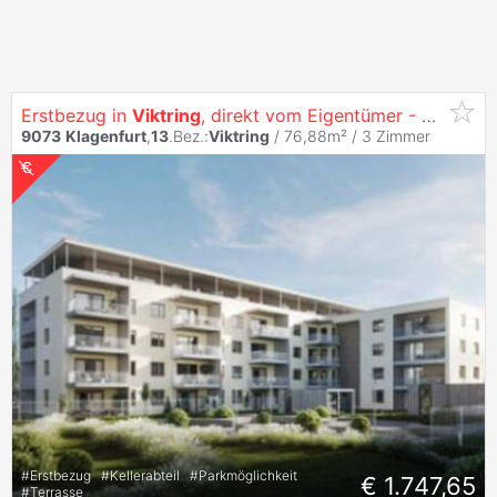
Erstbezug in
Viktring
, direkt vom Eigentümer - Herrliche 3 Zimmer Terrassen-Wohnung inkl. Küche
9073
Klagenfurt
,
13
.Bez.:
Viktring
/ 76,88m² /
3 Zimmer
#
Erstbezug
#
Kellerabteil
#
Parkmöglichkeit
€ 1.747,65
#
Terrasse