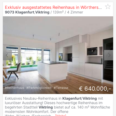
Exklusiv ausgestattetes Reihenhaus in Wörthersee-Nähe in
9073
Klagenfurt
,
Viktring
/ 139m² /
4 Zimmer
€ 640.000,-
#
Reihenhaus
#
Parkmöglichkeit
#
Terrasse
Exklusives Neubau-Reihenhaus in
Klagenfurt
/
Viktring
mit
luxuriöser Ausstattung! Dieses hochwertige Reihenhaus im
begehrten Stadtteil
Viktring
bietet auf ca. 140 m² Wohnfläche
modernsten Wohnkomfort. Der offene
Wohn-/Küchen-/Essbereich
...
[
Mehr
]