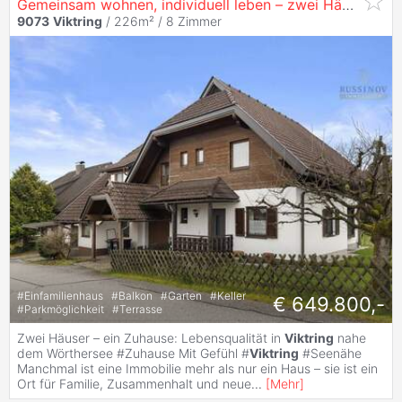
Gemeinsam wohnen, individuell leben – zwei Häuser in perfekter Lage #
9073
Viktring
/ 226m² /
8 Zimmer
#
Einfamilienhaus
#
Balkon
#
Garten
#
Keller
€ 649.800,-
#
Parkmöglichkeit
#
Terrasse
Zwei Häuser – ein Zuhause: Lebensqualität in
Viktring
nahe
dem Wörthersee #Zuhause Mit Gefühl #
Viktring
#Seenähe
Manchmal ist eine Immobilie mehr als nur ein Haus – sie ist ein
Ort für Familie, Zusammenhalt und neue
...
[
Mehr
]