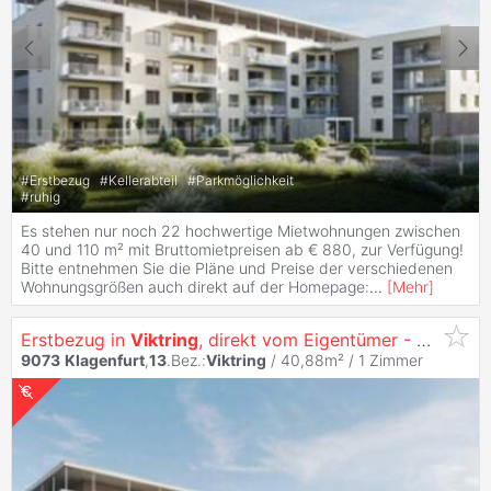
#
Erstbezug
#
Kellerabteil
#
Parkmöglichkeit
#
ruhig
Es stehen nur noch 22 hochwertige Mietwohnungen zwischen
40 und 110 m² mit Bruttomietpreisen ab € 880, zur Verfügung!
Bitte entnehmen Sie die Pläne und Preise der verschiedenen
Wohnungsgrößen auch direkt auf der Homepage:
...
[
Mehr
]
Erstbezug in
Viktring
, direkt vom Eigentümer - Singletraum - Garconniere mit Südterrasse und Küche
9073
Klagenfurt
,
13
.Bez.:
Viktring
/ 40,88m² /
1 Zimmer