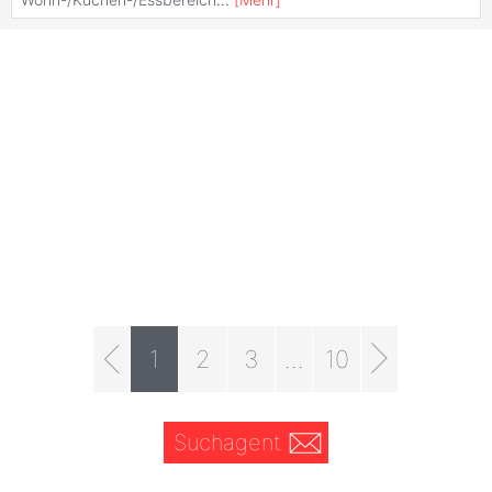
1
2
3
...
10
Suchagent