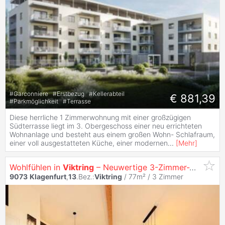
#
Garconniere
#
Erstbezug
#
Kellerabteil
€ 881,39
#
Parkmöglichkeit
#
Terrasse
Diese herrliche 1 Zimmerwohnung mit einer großzügigen
Südterrasse liegt im 3. Obergeschoss einer neu errichteten
Wohnanlage und besteht aus einem großen Wohn- Schlafraum,
einer voll ausgestatteten Küche, einer modernen
...
[
Mehr
]
Wohlfühlen in
Viktring
– Neuwertige 3-Zimmer-Wohnung mit hochwertiger Ausstattung
9073
Klagenfurt
,
13
.Bez.:
Viktring
/ 77m² /
3 Zimmer