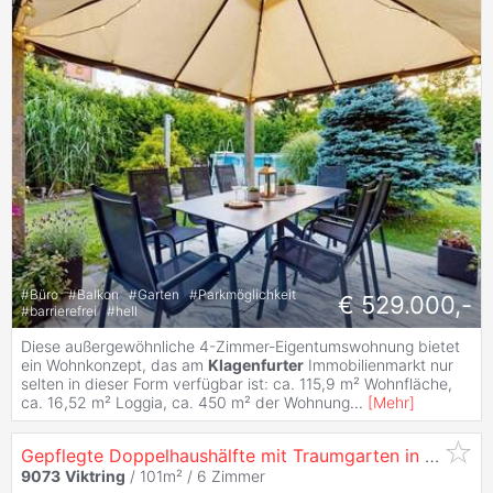
#
Büro
#
Balkon
#
Garten
#
Parkmöglichkeit
€ 529.000,-
#
barrierefrei
#
hell
Diese außergewöhnliche 4-Zimmer-Eigentumswohnung bietet
ein Wohnkonzept, das am
Klagenfurter
Immobilienmarkt nur
selten in dieser Form verfügbar ist: ca. 115,9 m² Wohnfläche,
ca. 16,52 m² Loggia, ca. 450 m² der Wohnung
...
[
Mehr
]
Gepflegte Doppelhaushälfte mit Traumgarten in ruhiger Lage von
9073
Viktring
/ 101m² /
6 Zimmer