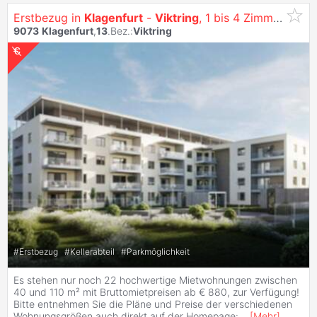
Erstbezug in
Klagenfurt
-
Viktring
, 1 bis 4 Zimmer Wohnungen - siehe: https://vitrino.at/
9073
Klagenfurt
,
13
.Bez.:
Viktring
#
Erstbezug
#
Kellerabteil
#
Parkmöglichkeit
Es stehen nur noch 22 hochwertige Mietwohnungen zwischen
40 und 110 m² mit Bruttomietpreisen ab € 880, zur Verfügung!
Bitte entnehmen Sie die Pläne und Preise der verschiedenen
Wohnungsgrößen auch direkt auf der Homepage:
...
[
Mehr
]