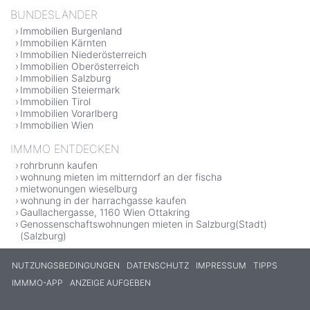
BUNDESLÄNDER
Immobilien Burgenland
Immobilien Kärnten
Immobilien Niederösterreich
Immobilien Oberösterreich
Immobilien Salzburg
Immobilien Steiermark
Immobilien Tirol
Immobilien Vorarlberg
Immobilien Wien
IMMMO ENTDECKEN
rohrbrunn kaufen
wohnung mieten im mitterndorf an der fischa
mietwonungen wieselburg
wohnung in der harrachgasse kaufen
Gaullachergasse, 1160 Wien Ottakring
Genossenschaftswohnungen mieten in Salzburg(Stadt)
(Salzburg)
NUTZUNGSBEDINGUNGEN
DATENSCHUTZ
IMPRESSUM
TIPPS
IMMMO-APP
ANZEIGE AUFGEBEN