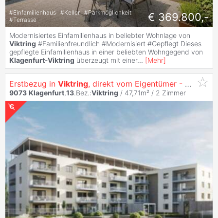
#
Einfamilienhaus
#
Keller
#
Parkmöglichkeit
€ 369.800,-
#
Terrasse
Modernisiertes Einfamilienhaus in beliebter Wohnlage von
Viktring
#Familienfreundlich #Modernisiert #Gepflegt Dieses
gepflegte Einfamilienhaus in einer beliebten Wohngegend von
Klagenfurt
-
Viktring
überzeugt mit einer
...
[
Mehr
]
Erstbezug in
Viktring
, direkt vom Eigentümer - Pärchenhit - sonnige 2 Zimmer Wohnung mit Küche
9073
Klagenfurt
,
13
.Bez.:
Viktring
/ 47,71m² /
2 Zimmer