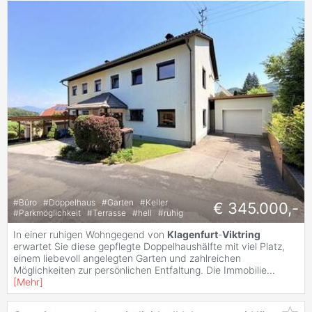
#
Büro
#
Doppelhaus
#
Garten
#
Keller
€ 345.000,-
#
Parkmöglichkeit
#
Terrasse
#
hell
#
ruhig
In einer ruhigen Wohngegend von
Klagenfurt
-
Viktring
erwartet Sie diese gepflegte Doppelhaushälfte mit viel Platz,
einem liebevoll angelegten Garten und zahlreichen
Möglichkeiten zur persönlichen Entfaltung. Die Immobilie
...
[
Mehr
]