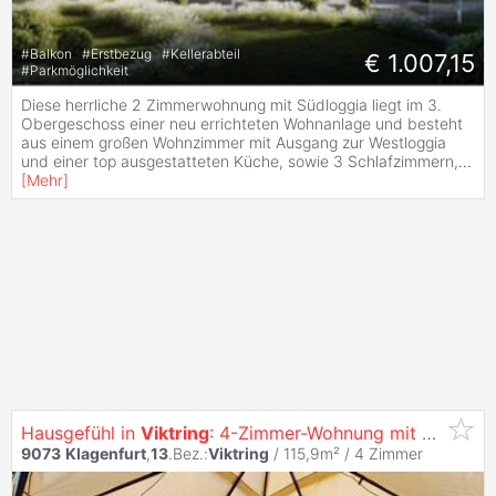
#
Balkon
#
Erstbezug
#
Kellerabteil
€ 1.007,15
#
Parkmöglichkeit
Diese herrliche 2 Zimmerwohnung mit Südloggia liegt im 3.
Obergeschoss einer neu errichteten Wohnanlage und besteht
aus einem großen Wohnzimmer mit Ausgang zur Westloggia
und einer top ausgestatteten Küche, sowie 3 Schlafzimmern,
...
[
Mehr
]
Hausgefühl in
Viktring
: 4-Zimmer-Wohnung mit ca. 450 m² Eigengarten, eigenem Pool & Tiefgarage inklusive
9073
Klagenfurt
,
13
.Bez.:
Viktring
/ 115,9m² /
4 Zimmer