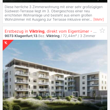
Diese herrliche 3 Zimmerwohnung mit einer sehr großzügiigen
Südwest-Terrasse liegt im 3. Obergeschoss einer neu
errichteten Wohnanlage und besteht aus einem großen
Wohnzimmer mit Ausgang zur Terrasse inklusive einer
...
[
Mehr
]
Erstbezug in
Viktring
, direkt vom Eigentümer - Familientraum 3 Zimmer Wohnung mit Küche
9073
Klagenfurt
,
13
.Bez.:
Viktring
/ 72,44m² /
3 Zimmer