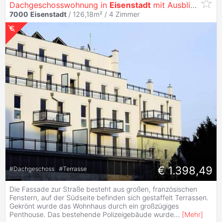
Dachgeschosswohnung in
Eisenstadt
mit Ausblick
7000
Eisenstadt
/ 126,18m² /
4 Zimmer
€ 1.398,49
#
Dachgeschoss
#
Terrasse
Die Fassade zur Straße besteht aus großen, französischen
Fenstern, auf der Südseite befinden sich gestaffelt Terrassen.
Gekrönt wurde das Wohnhaus durch ein großzügiges
Penthouse. Das bestehende Polizeigebäude wurde
...
[
Mehr
]