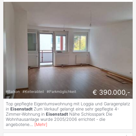
€ 390.000,-
#
Balkon
#
Kellerabteil
#
Parkmöglichkeit
Top gepflegte Eigentumswohnung mit Loggia und Garagenplatz
in
Eisenstadt
Zum Verkauf gelangt eine sehr gepflegte 4-
Zimmer-Wohnung in
Eisenstadt
Nähe Schlosspark Die
Wohnhausanlage wurde 2005/2006 errichtet - die
angebotene
...
[
Mehr
]