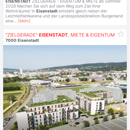
EISENSTADT
ZIELGERADE - EIGENTUM & MIETE ab Sommer
2028 Machen Sie sich auf dem Weg zum Ziel Ihrer
Wohnträume! In
Eisenstadt
entsteht gleich neben der
Leichtathletikarena und der Landespolizeidirektion Burgenland
eine
...
[
Mehr
]
"ZIELGERADE"
EISENSTADT
, MIETE & EIGENTUM
7000
Eisenstadt