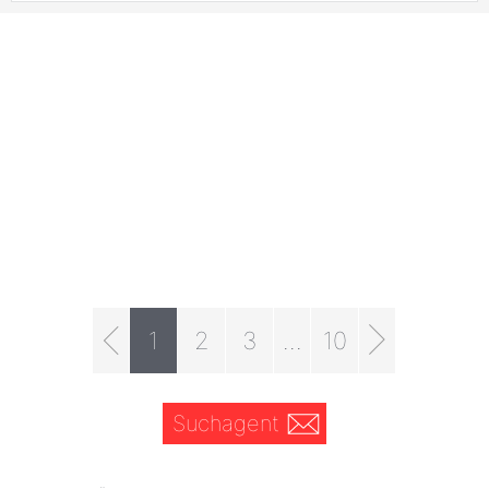
1
2
3
...
10
Suchagent