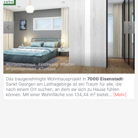
#
Einfamilienhaus
#
Erstbezug
#
Garten
#
Parkmöglichkeit
#
Terrasse
Das baugenehmigte Wohnhausprojekt in
7000
Eisenstadt
-
Sankt Georgen am Leithagebirge ist ein Traum für alle, die
nach einem Ort suchen, an dem sie sich zu Hause fühlen
können. Mit einer Wohnfläche von 134,44 m² bietet
...
[
Mehr
]