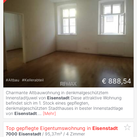
€ 888,54
#
Altbau
#
Kellerabteil
Charmante Altbauwohnung in denkmalgeschütztem
Innenstadtjuwel von
Eisenstadt
Diese attraktive Wohnung
befindet sich im 1. Stock eines gepflegten,
denkmalgeschützten Stadthauses in bester Innenstadtlage
von
Eisenstadt
.
...
[
Mehr
]
Top gepflegte Eigentumswohnung in
Eisenstadt
7000
Eisenstadt
/ 95,37m² /
4 Zimmer