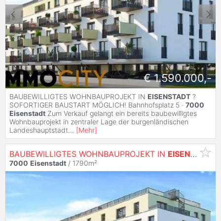
€ 1.590.000,-
BAUBEWILLIGTES WOHNBAUPROJEKT IN
EISENSTADT
?
SOFORTIGER BAUSTART MÖGLICH! Bahnhofsplatz 5 ·
7000
Eisenstadt
Zum Verkauf gelangt ein bereits baubewilligtes
Wohnbauprojekt in zentraler Lage der burgenländischen
Landeshauptstadt
...
[
Mehr
]
BAUBEWILLIGTES WOHNBAUPROJEKT IN
EISENSTADT
7000
Eisenstadt
/ 1790m²