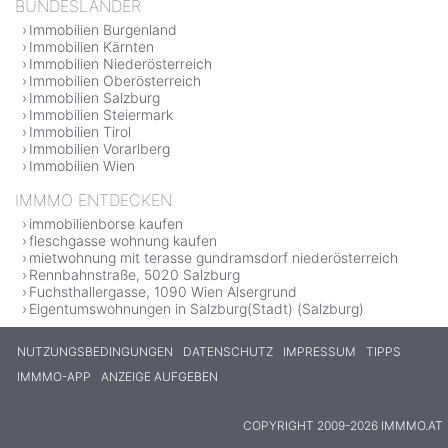
BUNDESLÄNDER
Immobilien Burgenland
Immobilien Kärnten
Immobilien Niederösterreich
Immobilien Oberösterreich
Immobilien Salzburg
Immobilien Steiermark
Immobilien Tirol
Immobilien Vorarlberg
Immobilien Wien
IMMMO ENTDECKEN
immobilienborse kaufen
fleschgasse wohnung kaufen
mietwohnung mit terasse gundramsdorf niederösterreich
Rennbahnstraße, 5020 Salzburg
Fuchsthallergasse, 1090 Wien Alsergrund
Eigentumswohnungen in Salzburg(Stadt) (Salzburg)
NUTZUNGSBEDINGUNGEN
DATENSCHUTZ
IMPRESSUM
TIPPS
IMMMO-APP
ANZEIGE AUFGEBEN
COPYRIGHT 2009-2026 IMMMO.AT