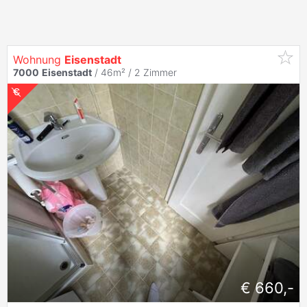
Wohnung
Eisenstadt
7000
Eisenstadt
/ 46m² /
2 Zimmer
€ 660,-