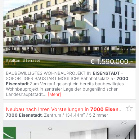
€ 1.590.000,-
#
Balkon
#
Terrasse
BAUBEWILLIGTES WOHNBAUPROJEKT IN
EISENSTADT
–
SOFORTIGER BAUSTART MÖGLICH! Bahnhofsplatz 5 ·
7000
Eisenstadt
Zum Verkauf gelangt ein bereits baubewilligtes
Wohnbauprojekt in zentraler Lage der burgenländischen
Landeshauptstadt
...
[
Mehr
]
Neubau nach Ihren Vorstellungen in
7000
Eisenstadt
-Sa
7000
Eisenstadt
, Zentrum / 134,44m² /
5 Zimmer