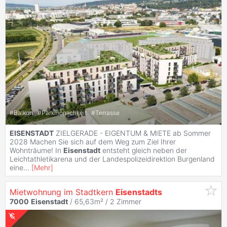
#
Balkon
#
Parkmöglichkeit
#
Terrasse
EISENSTADT
ZIELGERADE - EIGENTUM & MIETE ab Sommer
2028 Machen Sie sich auf dem Weg zum Ziel Ihrer
Wohnträume! In
Eisenstadt
entsteht gleich neben der
Leichtathletikarena und der Landespolizeidirektion Burgenland
eine
...
[
Mehr
]
Mietwohnung im Stadtkern
Eisenstadts
7000
Eisenstadt
/ 65,63m² /
2 Zimmer