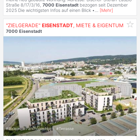
Straße 8/17/3/16,
7000
Eisenstadt
bezogen seit Dezember
2025 Die wichtigsten Infos auf einen Blick •
...
[
Mehr
]
"ZIELGERADE"
EISENSTADT
, MIETE & EIGENTUM
7000
Eisenstadt
#
Balkon
#
Parkmöglichkeit
#
Terrasse