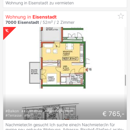
Wohnung in Eisenstadt zu vermieten
Wohnung in
Eisenstadt
7000
Eisenstadt
/ 52m² /
2 Zimmer
#
Balkon
#
Kellerabteil
#
Parkmöglichkeit
€ 765,-
#
Terrasse
#
hell
Nachmieter/in gesucht Ich suche eine/n Nachmieter/in für
meine neu gebaute Wohnung. Adresse: Bischof-Stefan-Laszlo-