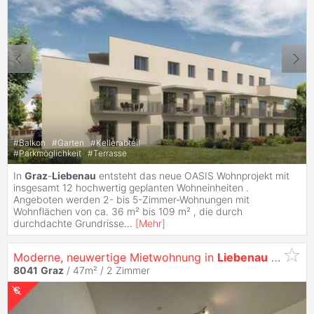
#
Balkon
#
Garten
#
Kellerabteil
#
Parkmöglichkeit
#
Terrasse
In
Graz
-
Liebenau
entsteht das neue OASIS Wohnprojekt mit
insgesamt 12 hochwertig geplanten Wohneinheiten .
Angeboten werden 2- bis 5-Zimmer-Wohnungen mit
Wohnflächen von ca. 36 m² bis 109 m² , die durch
durchdachte Grundrisse
...
[
Mehr
]
Moderne, neuwertige Mietwohnung in
Liebenau
inkl. Tiefgaragen-Stellplatz!
8041
Graz
/ 47m² /
2 Zimmer