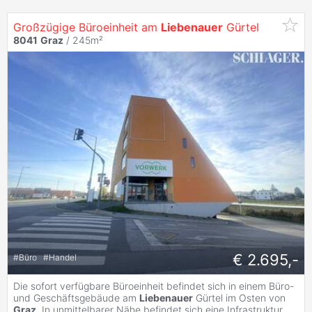
Großzügige Büroeinheit am
Liebenauer
Gürtel
8041
Graz
/ 245m²
€ 2.695,-
#
Büro
#
Handel
Die sofort verfügbare Büroeinheit befindet sich in einem Büro-
und Geschäftsgebäude am
Liebenauer
Gürtel im Osten von
Graz
. In unmittelbarer Nähe befindet sich eine Infrastruktur