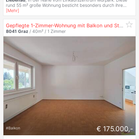
rund 55 m² große Wohnung besticht besonders durch ihre
...
[
Mehr
]
Gepflegte 1-Zimmer-Wohnung mit Balkon und Stellplatz in
8041
Graz
/ 40m² /
1 Zimmer
€ 175.000,-
#
Balkon