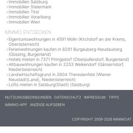
Immobilien Salzburg
Immobilien Steiermark
Immobilien Tirol
Immobilien Vorarlberg
Immobilien Wien
IMMMO ENTDECKEN
Eigentumswohnungen in 4591 Molln (Kirchdorf an der Krems,
Oberösterreich)
Ferienwohnungen kaufen in 8291 Burgauberg-Neudauberg
(Güssing, Burgenland)
Hotels mieten in 7371 Piringsdorf (Oberpullendorf, Burgenland)
Altbauwohnungen kaufen in 2253 Weikendorf (Gänserndorf,
Niederösterreich)
Landwirtschaftsgrund in 2604 Theresienfeld (Wiener
Neustadt(Land), Niederösterreich)
Lofts mieten in Salzburg(Stadt) (Salzburg)
NUTZUNGSBEDINGUNGEN
DATENSCHUTZ
IMPRESSUM
TIPPS
IMMMO-APP
ANZEIGE AUFGEBEN
COPYRIGHT 2009-2026 IMMMO.AT