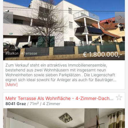
€ 1.800.000,-
#
Balkon
#
Terrasse
Zum Verkauf steht ein attraktives Immobilienensemble,
bestehend aus zwei Wohnhäusern mit insgesamt neun
Wohneinheiten sowie sieben Parkplätzen . Die Liegenschaft
eignet sich ideal sowohl für Anleger als auch für Bauträger
...
[
Mehr
]
Mehr Terrasse Als Wohnfläche - 4-Zimmer-Dachgeschosswohnung mit 86 m² Sonnenterrasse in
8041
Graz
/ 71m² /
4 Zimmer