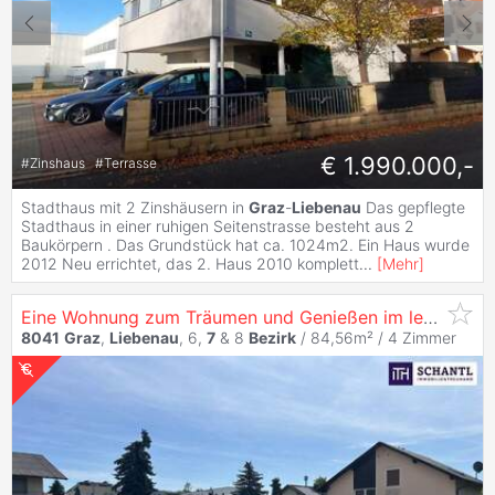
€ 1.990.000,-
#
Zinshaus
#
Terrasse
Stadthaus mit 2 Zinshäusern in
Graz
-
Liebenau
Das gepflegte
Stadthaus in einer ruhigen Seitenstrasse besteht aus 2
Baukörpern . Das Grundstück hat ca. 1024m2. Ein Haus wurde
2012 Neu errichtet, das 2. Haus 2010 komplett
...
[
Mehr
]
Eine Wohnung zum Träumen und Genießen im letzten Stockwerk - garantierte Projektübergabe SOMMER 2027 & PROVISIONSFREI!
8041
Graz
,
Liebenau
, 6,
7
& 8
Bezirk
/ 84,56m² /
4 Zimmer