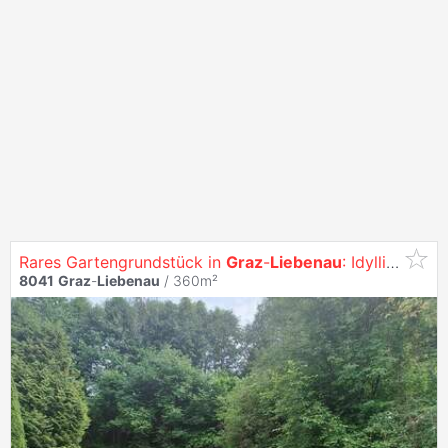
Rares Gartengrundstück in
Graz
-
Liebenau
: Idyllischer Rückzugsort mit Seltenheitswert!
8041
Graz
-
Liebenau
/ 360m²