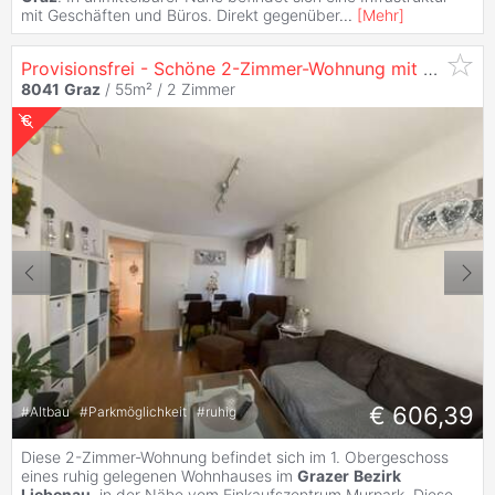
mit Geschäften und Büros. Direkt gegenüber
...
[
Mehr
]
Provisionsfrei - Schöne 2-Zimmer-Wohnung mit Extra Küche im Beliebten
8041
Graz
/ 55m² /
2 Zimmer
€ 606,39
#
Altbau
#
Parkmöglichkeit
#
ruhig
Diese 2-Zimmer-Wohnung befindet sich im 1. Obergeschoss
eines ruhig gelegenen Wohnhauses im
Grazer
Bezirk
Liebenau
, in der Nähe vom Einkaufszentrum Murpark. Diese