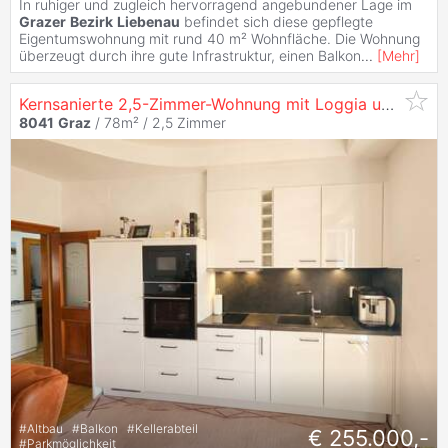
In ruhiger und zugleich hervorragend angebundener Lage im
Grazer
Bezirk
Liebenau
befindet sich diese gepflegte
Eigentumswohnung mit rund 40 m² Wohnfläche. Die Wohnung
überzeugt durch ihre gute Infrastruktur, einen Balkon
...
[
Mehr
]
Kernsanierte 2,5-Zimmer-Wohnung mit Loggia und Garage in
8041
Graz
/ 78m² /
2,5 Zimmer
#
Altbau
#
Balkon
#
Kellerabteil
€ 255.000,-
#
Parkmöglichkeit