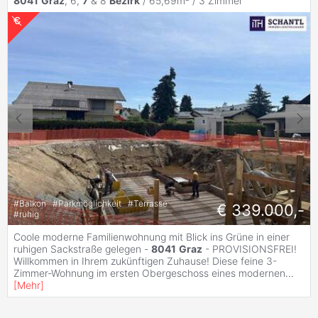
8041
Graz
, 6,
7
& 8
Bezirk
/ 65,69m² /
3 Zimmer
#
Balkon
#
Parkmöglichkeit
#
Terrasse
€ 339.000,-
#
ruhig
Coole moderne Familienwohnung mit Blick ins Grüne in einer
ruhigen Sackstraße gelegen -
8041
Graz
- PROVISIONSFREI!
Willkommen in Ihrem zukünftigen Zuhause! Diese feine 3-
Zimmer-Wohnung im ersten Obergeschoss eines modernen
...
[
Mehr
]