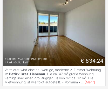
#
Balkon
#
Garten
#
Kellerabteil
€ 834,24
#
Parkmöglichkeit
Vermietet wird eine neuwertige, moderne 2-Zimmer Wohnung
im
Bezirk
Graz
-
Liebenau
. Die ca. 47 m² große Wohnung
verfügt über einen großzügigen Balkon mit ca. 12 m². Die
Mietwohnung ist wie folgt aufgeteilt: • Vorraum •
...
[
Mehr
]