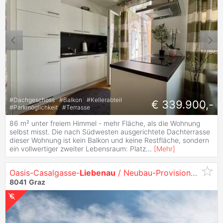
#
Dachgeschoss
#
Balkon
#
Kellerabteil
€ 339.900,-
#
Parkmöglichkeit
#
Terrasse
86 m² unter freiem Himmel - mehr Fläche, als die Wohnung
selbst misst. Die nach Südwesten ausgerichtete Dachterrasse
dieser Wohnung ist kein Balkon und keine Restfläche, sondern
ein vollwertiger zweiter Lebensraum: Platz
...
[
Mehr
]
Oasis-Casalgasse-
Liebenau
/ Neubau-Provisionsfrei
8041
Graz