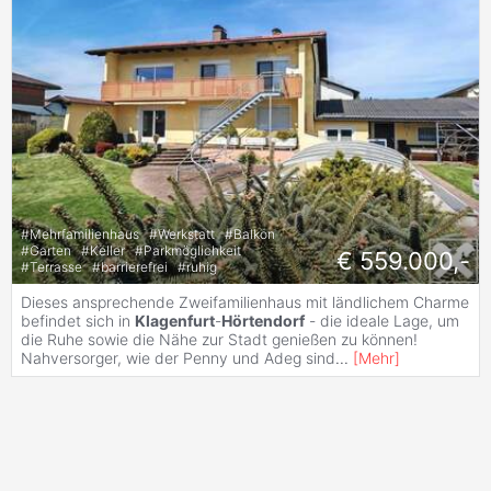
#
Mehrfamilienhaus
#
Werkstatt
#
Balkon
#
Garten
#
Keller
#
Parkmöglichkeit
€ 559.000,-
#
Terrasse
#
barrierefrei
#
ruhig
Dieses ansprechende Zweifamilienhaus mit ländlichem Charme
befindet sich in
Klagenfurt
-
Hörtendorf
- die ideale Lage, um
die Ruhe sowie die Nähe zur Stadt genießen zu können!
Nahversorger, wie der Penny und Adeg sind
...
[
Mehr
]