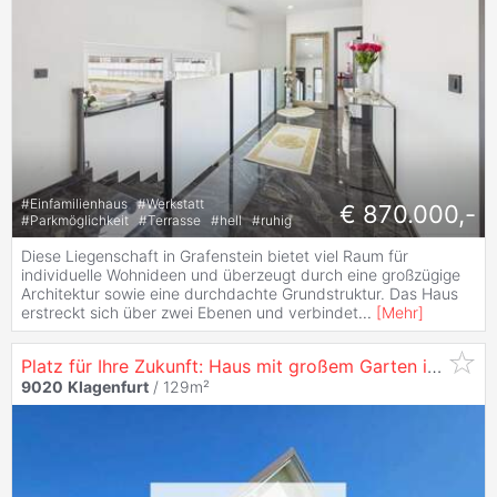
#
Einfamilienhaus
#
Werkstatt
€ 870.000,-
#
Parkmöglichkeit
#
Terrasse
#
hell
#
ruhig
Diese Liegenschaft in Grafenstein bietet viel Raum für
individuelle Wohnideen und überzeugt durch eine großzügige
Architektur sowie eine durchdachte Grundstruktur. Das Haus
erstreckt sich über zwei Ebenen und verbindet
...
[
Mehr
]
Platz für Ihre Zukunft: Haus mit großem Garten in
Klage
9020
Klagenfurt
/ 129m²