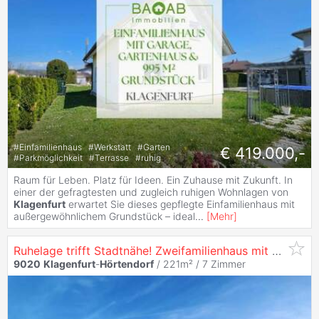
#
Einfamilienhaus
#
Werkstatt
#
Garten
€ 419.000,-
#
Parkmöglichkeit
#
Terrasse
#
ruhig
Raum für Leben. Platz für Ideen. Ein Zuhause mit Zukunft. In
einer der gefragtesten und zugleich ruhigen Wohnlagen von
Klagenfurt
erwartet Sie dieses gepflegte Einfamilienhaus mit
außergewöhnlichem Grundstück – ideal
...
[
Mehr
]
Ruhelage trifft Stadtnähe! Zweifamilienhaus mit Doppelgarage, Pool und Gartenhaus
9020
Klagenfurt
-
Hörtendorf
/ 221m² /
7 Zimmer