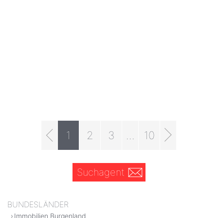
1
2
3
...
10
Suchagent
BUNDESLÄNDER
Immobilien Burgenland