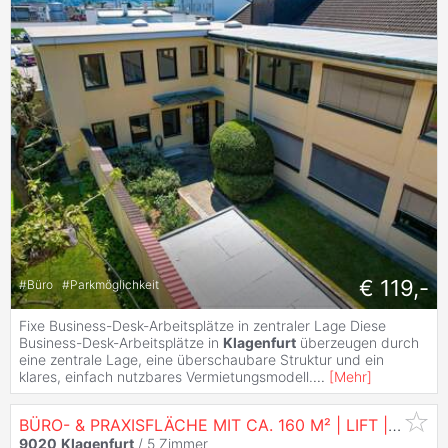
€ 119,-
#
Büro
#
Parkmöglichkeit
Fixe Business-Desk-Arbeitsplätze in zentraler Lage Diese
Business-Desk-Arbeitsplätze in
Klagenfurt
überzeugen durch
eine zentrale Lage, eine überschaubare Struktur und ein
klares, einfach nutzbares Vermietungsmodell.
...
[
Mehr
]
BÜRO- & PRAXISFLÄCHE MIT CA. 160 M² | LIFT | PARKPLÄTZE |
9020
Klagenfurt
/
5 Zimmer