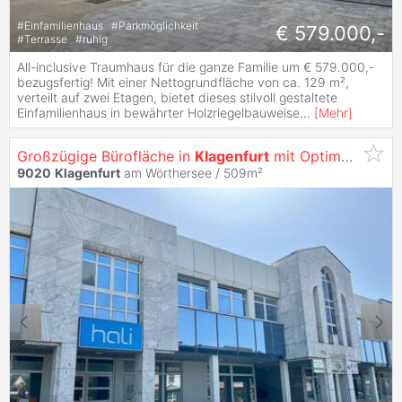
#
Einfamilienhaus
#
Parkmöglichkeit
€ 579.000,-
#
Terrasse
#
ruhig
All-inclusive Traumhaus für die ganze Familie um € 579.000,-
bezugsfertig! Mit einer Nettogrundfläche von ca. 129 m²,
verteilt auf zwei Etagen, bietet dieses stilvoll gestaltete
Einfamilienhaus in bewährter Holzriegelbauweise
...
[
Mehr
]
Großzügige Bürofläche in
Klagenfurt
mit Optimaler Werbewirksamkeit -
9020
Klagenfurt
am Wörthersee / 509m²