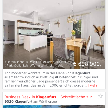
#
Einfamilienhaus
#
Balkon
#
Garten
#
Keller
€ 698.900,-
#
Parkmöglichkeit
#
Terrasse
#
hell
#
ruhig
Top moderner Wohntraum in der Nähe von
Klagenfurt
#Familienfreundlich #Großzügig #
Hörtendorf
In ruhiger und
familienfreundlicher Lage präsentiert sich dieses moderne
Einfamilienhaus, das im Jahr 2006 errichtet wurde.
...
[
Mehr
]
Business Desk in
Klagenfurt
– Schreibtische zur Miete
9020
Klagenfurt
am Wörthersee