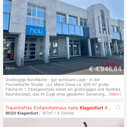
€ 4.946,84
#
Büro
Großzügige Bürofläche - gut sichtbare Lage - in der
Pischeldorfer Straße - zur Miete Diese ca. 509 m² große
Fläche im 1. Obergeschoss bietet ein großzügiges und flexibles
Raumkonzept, das im Zuge einer geplanten Sanierung
...
[
Mehr
]
Traumhaftes Einfamilienhaus nahe
Klagenfurt
#modern #großzügig #panoramablick
9020
Klagenfurt
/ 167m² /
4 Zimmer