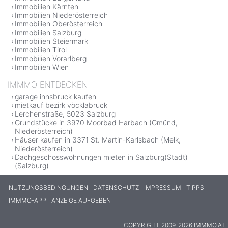
Immobilien Kärnten
Immobilien Niederösterreich
Immobilien Oberösterreich
Immobilien Salzburg
Immobilien Steiermark
Immobilien Tirol
Immobilien Vorarlberg
Immobilien Wien
IMMMO ENTDECKEN
garage innsbruck kaufen
mietkauf bezirk vöcklabruck
Lerchenstraße, 5023 Salzburg
Grundstücke in 3970 Moorbad Harbach (Gmünd,
Niederösterreich)
Häuser kaufen in 3371 St. Martin-Karlsbach (Melk,
Niederösterreich)
Dachgeschosswohnungen mieten in Salzburg(Stadt)
(Salzburg)
NUTZUNGSBEDINGUNGEN
DATENSCHUTZ
IMPRESSUM
TIPPS
IMMMO-APP
ANZEIGE AUFGEBEN
COPYRIGHT 2009-2026 IMMMO.AT