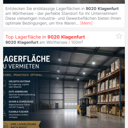
Entdecken Sie erstklassige Lagerflächen in
9020
Klagenfurt
am Wörthersee - der perfekte Standort für Ihr Unternehmen!
Diese vielseitigen Industrie- und Gewerbeflächen bieten Ihnen
optimale Bedingungen, um Ihre Waren
...
[
Mehr
]
Top Lagerfläche in
9020
Klagenfurt
9020
Klagenfurt
am Wörthersee / 100m²