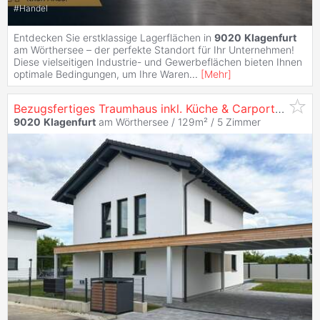
#
Handel
Entdecken Sie erstklassige Lagerflächen in
9020
Klagenfurt
am Wörthersee – der perfekte Standort für Ihr Unternehmen!
Diese vielseitigen Industrie- und Gewerbeflächen bieten Ihnen
optimale Bedingungen, um Ihre Waren
...
[
Mehr
]
Bezugsfertiges Traumhaus inkl. Küche & Carport - Sommeraktion! I Vorstadtleben
9020
Klagenfurt
am Wörthersee / 129m² /
5 Zimmer