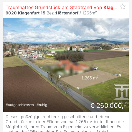
Traumhaftes Grundstück am Stadtrand von
Klagenfurt
–
9020
Klagenfurt
,
15
.Bez.:
Hörtendorf
/ 1265m²
€ 260.000,-
#
aufgeschlossen
#
ruhig
Dieses großzügige, rechteckig geschnittene und ebene
Grundstück mit einer Fläche von ca. 1.265 m² bietet Ihnen die
Möglichkeit, Ihren Traum vom Eigenheim zu verwirklichen. Es
liegt an der Völkermarkter Straße am ruhigen
...
[
Mehr
]