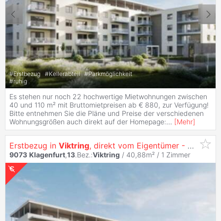
#
Erstbezug
#
Kellerabteil
#
Parkmöglichkeit
#
ruhig
Es stehen nur noch 22 hochwertige Mietwohnungen zwischen
40 und 110 m² mit Bruttomietpreisen ab € 880, zur Verfügung!
Bitte entnehmen Sie die Pläne und Preise der verschiedenen
Wohnungsgrößen auch direkt auf der Homepage:
...
[
Mehr
]
Erstbezug in
Viktring
, direkt vom Eigentümer - Singletraum - Garconniere mit Südterrasse und Küche
9073
Klagenfurt
,
13
.Bez.:
Viktring
/ 40,88m² /
1 Zimmer