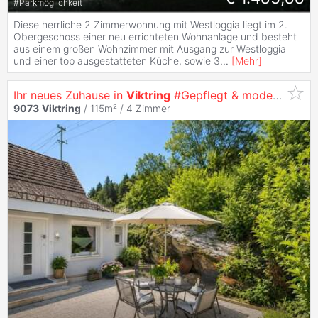
#
Parkmöglichkeit
Diese herrliche 2 Zimmerwohnung mit Westloggia liegt im 2.
Obergeschoss einer neu errichteten Wohnanlage und besteht
aus einem großen Wohnzimmer mit Ausgang zur Westloggia
und einer top ausgestatteten Küche, sowie 3
...
[
Mehr
]
Ihr neues Zuhause in
Viktring
#Gepflegt & modernisiert
9073
Viktring
/ 115m² /
4 Zimmer