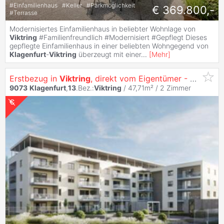
#
Einfamilienhaus
#
Keller
#
Parkmöglichkeit
€ 369.800,-
#
Terrasse
Modernisiertes Einfamilienhaus in beliebter Wohnlage von
Viktring
#Familienfreundlich #Modernisiert #Gepflegt Dieses
gepflegte Einfamilienhaus in einer beliebten Wohngegend von
Klagenfurt
-
Viktring
überzeugt mit einer
...
[
Mehr
]
Erstbezug in
Viktring
, direkt vom Eigentümer - Pärchenhit - sonnige 2 Zimmer Wohnung mit Küche
9073
Klagenfurt
,
13
.Bez.:
Viktring
/ 47,71m² /
2 Zimmer