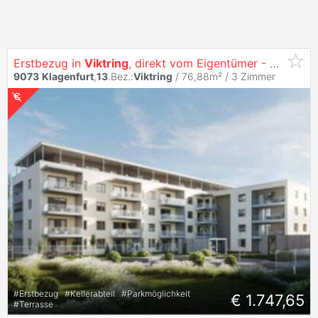
Erstbezug in
Viktring
, direkt vom Eigentümer - Herrliche 3 Zimmer Terrassen-Wohnung inkl. Küche
9073
Klagenfurt
,
13
.Bez.:
Viktring
/ 76,88m² /
3 Zimmer
#
Erstbezug
#
Kellerabteil
#
Parkmöglichkeit
€ 1.747,65
#
Terrasse