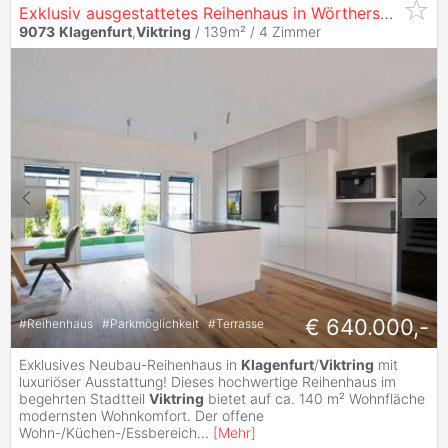
Exklusiv ausgestattetes Reihenhaus in Wörthersee-Nähe in
9073
Klagenfurt
,
Viktring
/ 139m² /
4 Zimmer
€ 640.000,-
#
Reihenhaus
#
Parkmöglichkeit
#
Terrasse
Exklusives Neubau-Reihenhaus in
Klagenfurt
/
Viktring
mit
luxuriöser Ausstattung! Dieses hochwertige Reihenhaus im
begehrten Stadtteil
Viktring
bietet auf ca. 140 m² Wohnfläche
modernsten Wohnkomfort. Der offene
Wohn-/Küchen-/Essbereich
...
[
Mehr
]