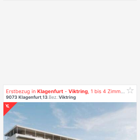
Erstbezug in
Klagenfurt
-
Viktring
, 1 bis 4 Zimmer Wohnungen - Siehe: Https:/Vitrino.At/
9073
Klagenfurt
,
13
.Bez.:
Viktring