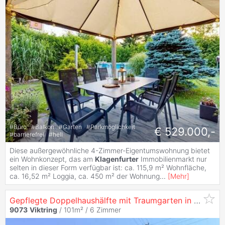
#
Büro
#
Balkon
#
Garten
#
Parkmöglichkeit
€ 529.000,-
#
barrierefrei
#
hell
Diese außergewöhnliche 4-Zimmer-Eigentumswohnung bietet
ein Wohnkonzept, das am
Klagenfurter
Immobilienmarkt nur
selten in dieser Form verfügbar ist: ca. 115,9 m² Wohnfläche,
ca. 16,52 m² Loggia, ca. 450 m² der Wohnung
...
[
Mehr
]
Gepflegte Doppelhaushälfte mit Traumgarten in ruhiger Lage von
9073
Viktring
/ 101m² /
6 Zimmer