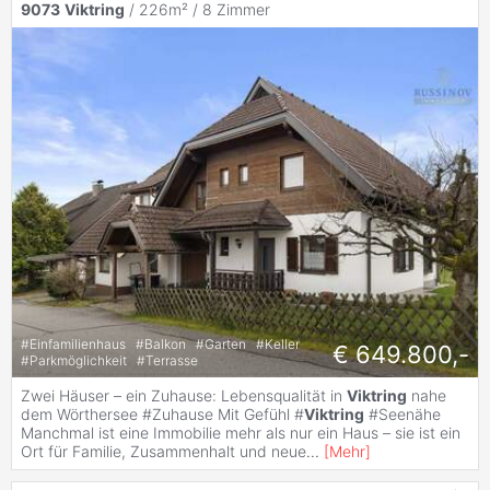
9073
Viktring
/ 226m² /
8 Zimmer
#
Einfamilienhaus
#
Balkon
#
Garten
#
Keller
€ 649.800,-
#
Parkmöglichkeit
#
Terrasse
Zwei Häuser – ein Zuhause: Lebensqualität in
Viktring
nahe
dem Wörthersee #Zuhause Mit Gefühl #
Viktring
#Seenähe
Manchmal ist eine Immobilie mehr als nur ein Haus – sie ist ein
Ort für Familie, Zusammenhalt und neue
...
[
Mehr
]