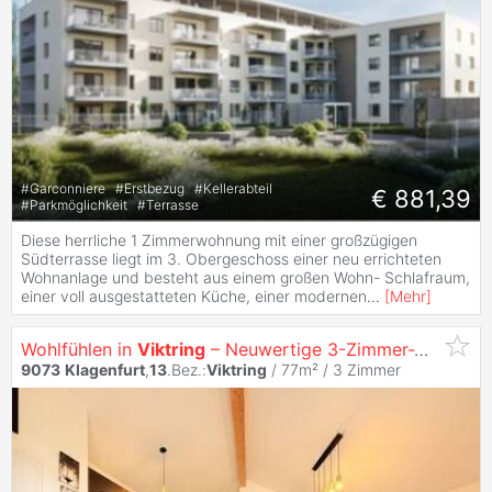
#
Garconniere
#
Erstbezug
#
Kellerabteil
€ 881,39
#
Parkmöglichkeit
#
Terrasse
Diese herrliche 1 Zimmerwohnung mit einer großzügigen
Südterrasse liegt im 3. Obergeschoss einer neu errichteten
Wohnanlage und besteht aus einem großen Wohn- Schlafraum,
einer voll ausgestatteten Küche, einer modernen
...
[
Mehr
]
Wohlfühlen in
Viktring
– Neuwertige 3-Zimmer-Wohnung mit hochwertiger Ausstattung
9073
Klagenfurt
,
13
.Bez.:
Viktring
/ 77m² /
3 Zimmer