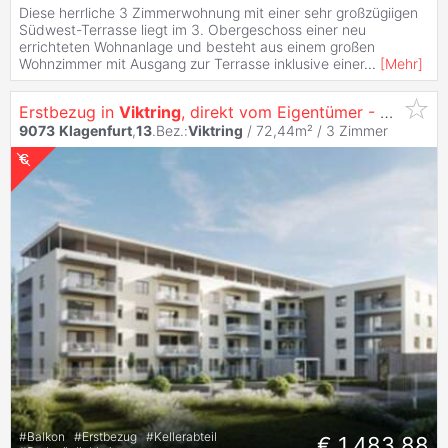
Diese herrliche 3 Zimmerwohnung mit einer sehr großzügiigen
Südwest-Terrasse liegt im 3. Obergeschoss einer neu
errichteten Wohnanlage und besteht aus einem großen
Wohnzimmer mit Ausgang zur Terrasse inklusive einer
...
[
Mehr
]
Erstbezug in
Viktring
, direkt vom Eigentümer - Familientraum 3 Zimmer Wohnung mit Küche
9073
Klagenfurt
,
13
.Bez.:
Viktring
/ 72,44m² /
3 Zimmer
#
Balkon
#
Erstbezug
#
Kellerabteil
€ 1.483,88