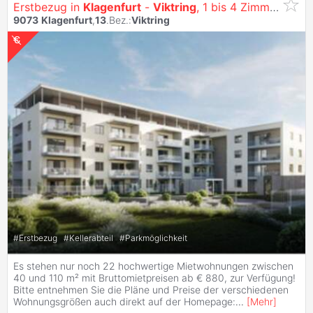
Erstbezug in
Klagenfurt
-
Viktring
, 1 bis 4 Zimmer Wohnungen - siehe: https://vitrino.at/
9073
Klagenfurt
,
13
.Bez.:
Viktring
#
Erstbezug
#
Kellerabteil
#
Parkmöglichkeit
Es stehen nur noch 22 hochwertige Mietwohnungen zwischen
40 und 110 m² mit Bruttomietpreisen ab € 880, zur Verfügung!
Bitte entnehmen Sie die Pläne und Preise der verschiedenen
Wohnungsgrößen auch direkt auf der Homepage:
...
[
Mehr
]