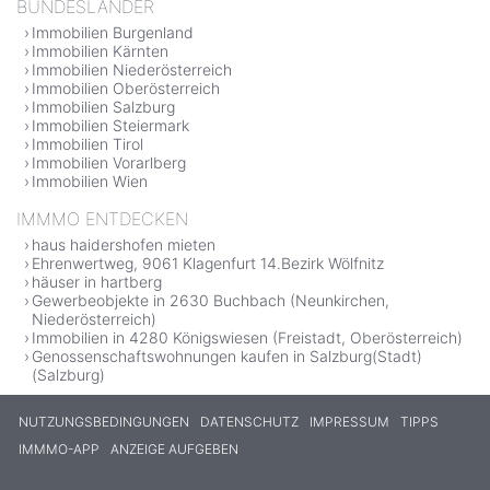
BUNDESLÄNDER
Immobilien Burgenland
Immobilien Kärnten
Immobilien Niederösterreich
Immobilien Oberösterreich
Immobilien Salzburg
Immobilien Steiermark
Immobilien Tirol
Immobilien Vorarlberg
Immobilien Wien
IMMMO ENTDECKEN
haus haidershofen mieten
Ehrenwertweg, 9061 Klagenfurt 14.Bezirk Wölfnitz
häuser in hartberg
Gewerbeobjekte in 2630 Buchbach (Neunkirchen,
Niederösterreich)
Immobilien in 4280 Königswiesen (Freistadt, Oberösterreich)
Genossenschaftswohnungen kaufen in Salzburg(Stadt)
(Salzburg)
NUTZUNGSBEDINGUNGEN
DATENSCHUTZ
IMPRESSUM
TIPPS
IMMMO-APP
ANZEIGE AUFGEBEN