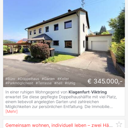
#
Büro
#
Doppelhaus
#
Garten
#
Keller
€ 345.000,-
#
Parkmöglichkeit
#
Terrasse
#
hell
#
ruhig
In einer ruhigen Wohngegend von
Klagenfurt
-
Viktring
erwartet Sie diese gepflegte Doppelhaushälfte mit viel Platz,
einem liebevoll angelegten Garten und zahlreichen
Möglichkeiten zur persönlichen Entfaltung. Die Immobilie
...
[
Mehr
]
Gemeinsam wohnen, individuell leben – zwei Häuser in perfekter Lage #