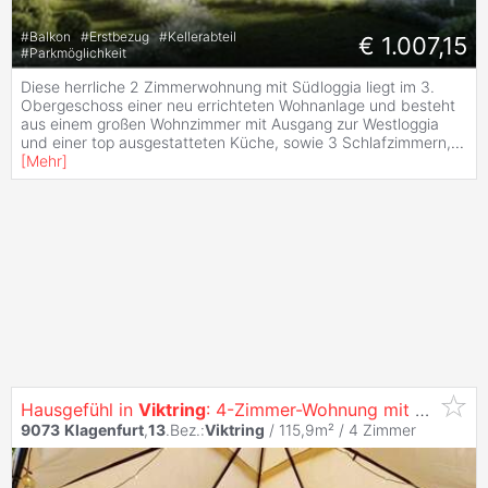
#
Balkon
#
Erstbezug
#
Kellerabteil
€ 1.007,15
#
Parkmöglichkeit
Diese herrliche 2 Zimmerwohnung mit Südloggia liegt im 3.
Obergeschoss einer neu errichteten Wohnanlage und besteht
aus einem großen Wohnzimmer mit Ausgang zur Westloggia
und einer top ausgestatteten Küche, sowie 3 Schlafzimmern,
...
[
Mehr
]
Hausgefühl in
Viktring
: 4-Zimmer-Wohnung mit ca. 450 m² Eigengarten, eigenem Pool & Tiefgarage inklusive
9073
Klagenfurt
,
13
.Bez.:
Viktring
/ 115,9m² /
4 Zimmer