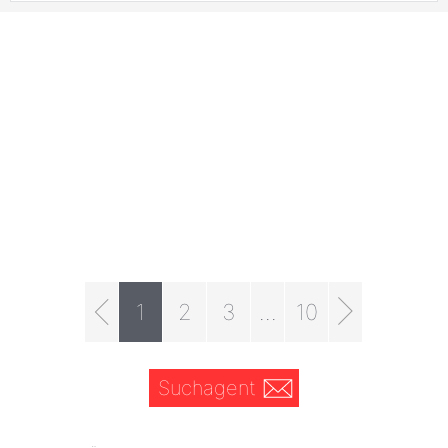
1
2
3
...
10
Suchagent