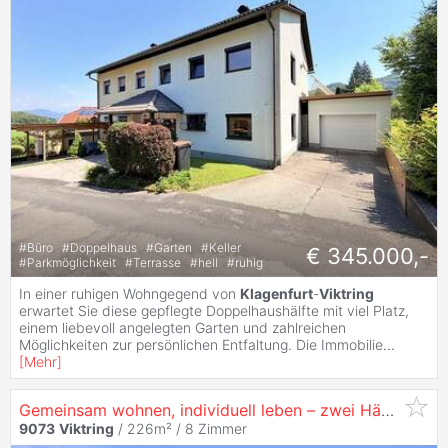
#
Büro
#
Doppelhaus
#
Garten
#
Keller
€ 345.000,-
#
Parkmöglichkeit
#
Terrasse
#
hell
#
ruhig
In einer ruhigen Wohngegend von
Klagenfurt
-
Viktring
erwartet Sie diese gepflegte Doppelhaushälfte mit viel Platz,
einem liebevoll angelegten Garten und zahlreichen
Möglichkeiten zur persönlichen Entfaltung. Die Immobilie
...
[
Mehr
]
Gemeinsam wohnen, individuell leben – zwei Häuser in perfekter Lage #
9073
Viktring
/ 226m² /
8 Zimmer