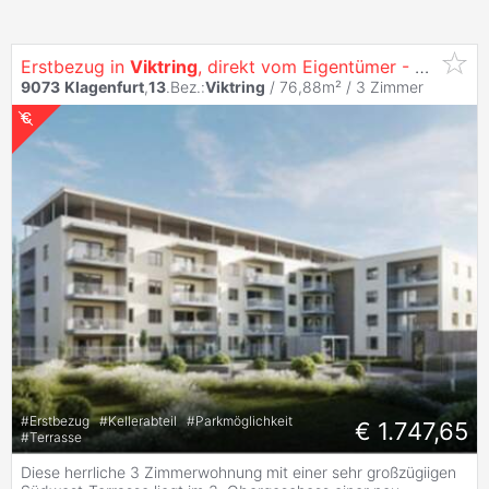
Erstbezug in
Viktring
, direkt vom Eigentümer - Herrliche 3 Zimmer Terrassen-Wohnung inkl. Küche
9073
Klagenfurt
,
13
.Bez.:
Viktring
/ 76,88m² /
3 Zimmer
#
Erstbezug
#
Kellerabteil
#
Parkmöglichkeit
€ 1.747,65
#
Terrasse
Diese herrliche 3 Zimmerwohnung mit einer sehr großzügiigen