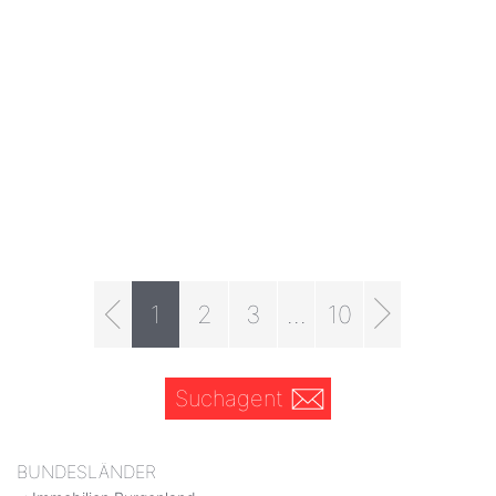
1
2
3
...
10
Suchagent
BUNDESLÄNDER