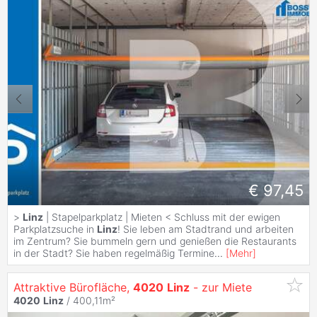
€ 97,45
>
Linz
| Stapelparkplatz | Mieten < Schluss mit der ewigen
Parkplatzsuche in
Linz
! Sie leben am Stadtrand und arbeiten
im Zentrum? Sie bummeln gern und genießen die Restaurants
in der Stadt? Sie haben regelmäßig Termine
...
[
Mehr
]
Attraktive Bürofläche,
4020
Linz
- zur Miete
4020
Linz
/ 400,11m²