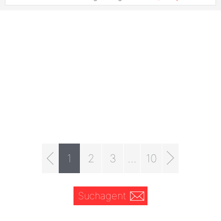
1
2
3
...
10
Suchagent