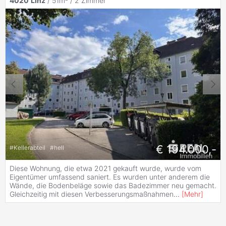
4020
Linz
/ 51m² /
2 Zimmer
€ 194.000,-
#
Kellerabteil
#
hell
Diese Wohnung, die etwa 2021 gekauft wurde, wurde vom
Eigentümer umfassend saniert. Es wurden unter anderem die
Wände, die Bodenbeläge sowie das Badezimmer neu gemacht.
Gleichzeitig mit diesen Verbesserungsmaßnahmen
...
[
Mehr
]