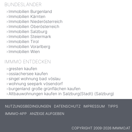
BUNDESLÄNDER
Immobilien Burgenland
Immobilien Kärnten
Immobilien Niederösterreich
Immobilien Oberösterreich
Immobilien Salzburg
Immobilien Steiermark
Immobilien Tirol
Immobilien Vorarlberg
Immobilien Wien
IMMMO ENTDECKEN
gresten kaufen
ossiachersee kaufen
singel wohnung bad vöslau
wohnung seepark vösendorf
burgenland große grünflächen kaufen
Altbauwohnungen kaufen in Salzburg(Stadt) (Salzburg)
NUTZUNGSBEDINGUNGEN
DATENSCHUTZ
IMPRESSUM
TIPPS
IMMMO-APP
ANZEIGE AUFGEBEN
COPYRIGHT 2009-2026 IMMMO.AT