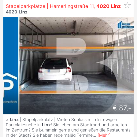
Stapelparkplätze | Hamerlingstraße 11,
4020
Linz
4020
Linz
€ 87,-
>
Linz
| Stapelparkplatz | Mieten Schluss mit der ewigen
Parkplatzsuche in
Linz
! Sie leben am Stadtrand und arbeiten
im Zentrum? Sie bummeln gerne und genießen die Restaurants
in der Stadt? Sie haben regelmäßig Termine
...
[
Mehr
]