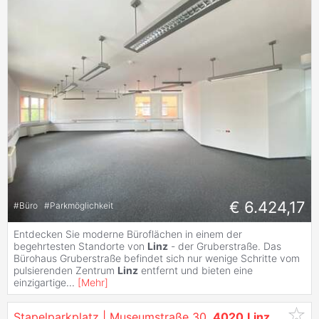
€ 6.424,17
#
Büro
#
Parkmöglichkeit
Entdecken Sie moderne Büroflächen in einem der
begehrtesten Standorte von
Linz
- der Gruberstraße. Das
Bürohaus Gruberstraße befindet sich nur wenige Schritte vom
pulsierenden Zentrum
Linz
entfernt und bieten eine
einzigartige
...
[
Mehr
]
Stapelparkplatz | Museumstraße 30,
4020
Linz