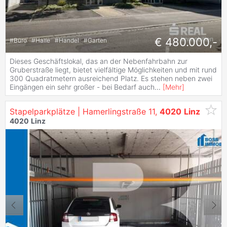
€ 480.000,-
#
Büro
#
Halle
#
Handel
#
Garten
Dieses Geschäftslokal, das an der Nebenfahrbahn zur
Gruberstraße liegt, bietet vielfältige Möglichkeiten und mit rund
300 Quadratmetern ausreichend Platz. Es stehen neben zwei
Eingängen ein sehr großer - bei Bedarf auch
...
[
Mehr
]
Stapelparkplätze | Hamerlingstraße 11,
4020
Linz
4020
Linz