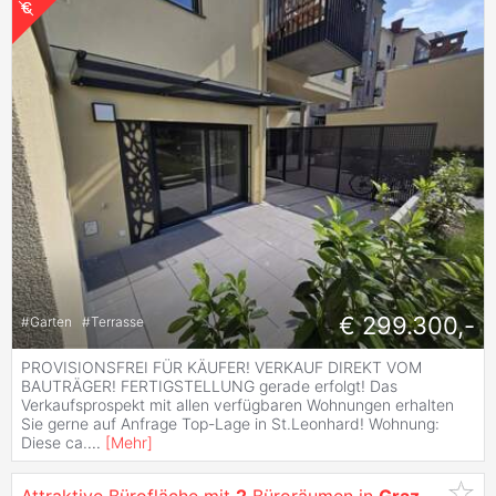
€ 299.300,-
#
Garten
#
Terrasse
PROVISIONSFREI FÜR KÄUFER! VERKAUF DIREKT VOM
BAUTRÄGER! FERTIGSTELLUNG gerade erfolgt! Das
Verkaufsprospekt mit allen verfügbaren Wohnungen erhalten
Sie gerne auf Anfrage Top-Lage in St.Leonhard! Wohnung:
Diese ca.
...
[
Mehr
]
Attraktive Bürofläche mit
2
Büroräumen in
Graz
-
Leonha