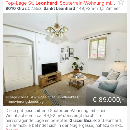
Top-Lage St.
Leonhard
: Souterrain-Wohnung mit Potenzial
8010
Graz
,02.Bez.:
Sankt
Leonhard
/ 49,92m² /
1,5 Zimmer
#
Erdgeschoss
#
WG-geeignet
#
Kellerabteil
€ 89.000,-
#
renovierungsbedürftig
Diese gut geschnittene Souterrain-Wohnung mit einer
Wohnfläche von ca. 49,92 m² überzeugt durch ihre
hervorragende Lage im beliebten
Grazer
Bezirk
St.Leonhard.
Die Immobilie befindet sich in der Naglergasse, nahezu direkt
...