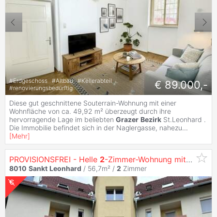
#
Erdgeschoss
#
Altbau
#
Kellerabteil
€ 89.000,-
#
renovierungsbedürftig
Diese gut geschnittene Souterrain-Wohnung mit einer
Wohnfläche von ca. 49,92 m² überzeugt durch ihre
hervorragende Lage im beliebten
Grazer
Bezirk
St.Leonhard .
Die Immobilie befindet sich in der Naglergasse, nahezu
...
[
Mehr
]
PROVISIONSFREI - Helle
2
-Zimmer-Wohnung mit Loggia und Terrasse - Eigentum -
8010
Sankt
Leonhard
/ 56,7m² /
2
Zimmer