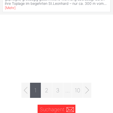
ihre Toplage im begehrten St.Leonhard – nur ca. 300 m vom
...
[
Mehr
]
1
2
3
...
10
Suchagent