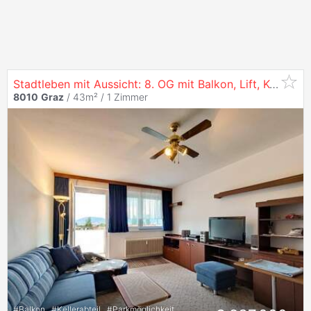
Stadtleben mit Aussicht: 8. OG mit Balkon, Lift, Keller und Garagenmöglichkeit in
8010
Graz
/ 43m² /
1 Zimmer
#
Balkon
#
Kellerabteil
#
Parkmöglichkeit