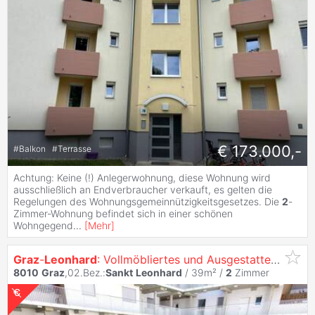
€ 173.000,-
#
Balkon
#
Terrasse
Achtung: Keine (!) Anlegerwohnung, diese Wohnung wird
ausschließlich an Endverbraucher verkauft, es gelten die
Regelungen des Wohnungsgemeinnützigkeitsgesetzes. Die
2
-
Zimmer-Wohnung befindet sich in einer schönen
Wohngegend
...
[
Mehr
]
Graz
-
Leonhard
: Vollmöbliertes und Ausgestattetes
2
-Zi
8010
Graz
,02.Bez.:
Sankt
Leonhard
/ 39m² /
2
Zimmer