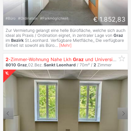
€ 1.852,83
#
Büro
#
Ordination
#
Parkmöglichkeit
Zur Vermietung gelangt eine helle Bürofläche, welche sich auch
ideal als Praxis / Ordination eignet, in zentraler Lage von
Graz
im
Bezirk
St.Leonhard. Verfügbare Mietfläche_ Die verfügbare
Einheit ist sowohl als Büro
...
[
Mehr
]
2
-Zimmer-Wohnung Nahe Lkh
Graz
und Universität
8010
Graz
,02.Bez.:
Sankt
Leonhard
/ 70m² /
2
Zimmer