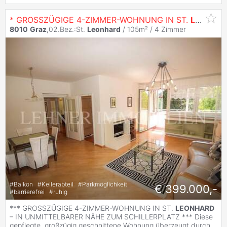
* GROSSZÜGIGE 4-ZIMMER-WOHNUNG IN ST.
LEONHARD
8010
Graz
,02.Bez.:St.
Leonhard
/ 105m² /
4 Zimmer
#
Balkon
#
Kellerabteil
#
Parkmöglichkeit
€ 399.000,-
#
barrierefrei
#
ruhig
*** GROSSZÜGIGE 4-ZIMMER-WOHNUNG IN ST.
LEONHARD
– IN UNMITTELBARER NÄHE ZUM SCHILLERPLATZ *** Diese
gepflegte, großzügig geschnittene Wohnung überzeugt durch