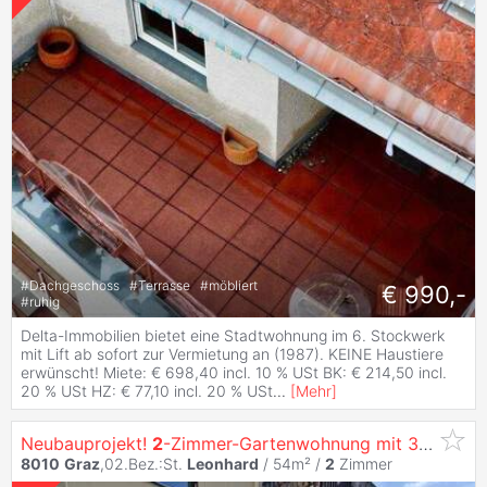
#
Dachgeschoss
#
Terrasse
#
möbliert
€ 990,-
#
ruhig
Delta-Immobilien bietet eine Stadtwohnung im 6. Stockwerk
mit Lift ab sofort zur Vermietung an (1987). KEINE Haustiere
erwünscht! Miete: € 698,40 incl. 10 % USt BK: € 214,50 incl.
20 % USt HZ: € 77,10 incl. 20 % USt
...
[
Mehr
]
Neubauprojekt!
2
-Zimmer-Gartenwohnung mit 3,6 Meter Raumhöhe in St-
8010
Graz
,02.Bez.:St.
Leonhard
/ 54m² /
2
Zimmer