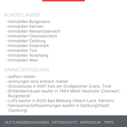
BUNDESLÄNDER
Immobilien Burgenland
Immobilien Kärnten
Immobilien Niederösterreich
Immobilien Oberösterreich
Immobilien Salzburg
Immobilien Steiermark
Immobilien Tirol
Immobilien Vorarlberg
Immobilien Wien
IMMMO ENTDECKEN
wolfern mieten
wohnungen lend embach mieten
Grundstücke in 9981 Kals am Großglockner (Lienz, Tirol)
Einfamilienhäuser kaufen in 7464 Markt Neuhodis (Oberwart,
Burgenland)
Lofts kaufen in 9530 Bad Bleiberg (Villach Land, Kärnten)
Genossenschaftswohnungen kaufen in Salzburg(Stadt)
(Salzburg)
NUTZUNGSBEDINGUNGEN
DATENSCHUTZ
IMPRESSUM
TIPPS