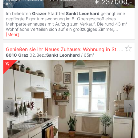
€ 237.000,-
#
hell
Im beliebten
Grazer
Stadtteil
Sankt
Leonhard
gelangt eine
gepflegte Eigentumswohnung im 8. Obergeschoß eines
Mehrparteienhauses mit Aufzug zum Verkauf. Die rund 43 m²
Wohnfläche verteilen sich auf ein großzügiges Zimmer,
...
[
Mehr
]
Genießen sie ihr Neues Zuhause: Wohnung in St.
Leonha
8010
Graz
,02.Bez.:
Sankt
Leonhard
/ 65m²