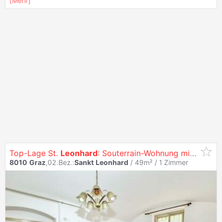
[
Mehr
]
Top-Lage St.
Leonhard
: Souterrain-Wohnung mit Potenzial
8010
Graz
,02.Bez.:
Sankt
Leonhard
/ 49m² /
1 Zimmer