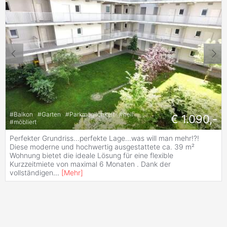
#
Balkon
#
Garten
#
Parkmöglichkeit
#
hell
€ 1.090,-
#
möbliert
Perfekter Grundriss...perfekte Lage...was will man mehr!?!
Diese moderne und hochwertig ausgestattete ca. 39 m²
Wohnung bietet die ideale Lösung für eine flexible
Kurzzeitmiete von maximal 6 Monaten . Dank der
vollständigen
...
[
Mehr
]