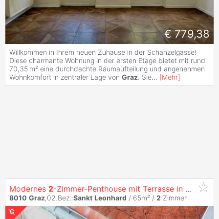
€ 779,38
Willkommen in Ihrem neuen Zuhause in der Schanzelgasse!
Diese charmante Wohnung in der ersten Etage bietet mit rund
70,35 m² eine durchdachte Raumaufteilung und angenehmen
Wohnkomfort in zentraler Lage von
Graz
. Sie
...
[
Mehr
]
Modernes
2
-Zimmer-Penthouse mit Terrasse in
Graz
, 65
8010
Graz
,02.Bez.:
Sankt
Leonhard
/ 65m² /
2
Zimmer