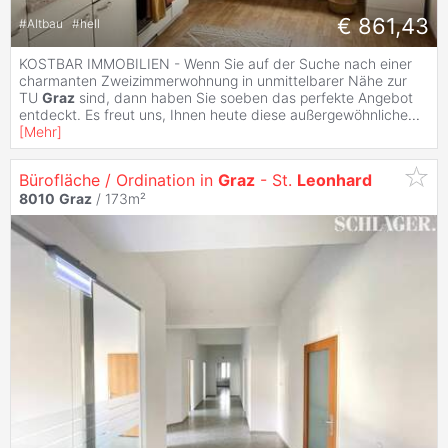
€ 861,43
#
Altbau
#
hell
KOSTBAR IMMOBILIEN - Wenn Sie auf der Suche nach einer
charmanten Zweizimmerwohnung in unmittelbarer Nähe zur
TU
Graz
sind, dann haben Sie soeben das perfekte Angebot
entdeckt. Es freut uns, Ihnen heute diese außergewöhnliche
...
[
Mehr
]
Bürofläche / Ordination in
Graz
- St.
Leonhard
8010
Graz
/ 173m²