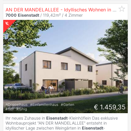
AN DER MANDELALLEE - Idyllisches Wohnen in Miete mit Kaufoption | provisionsfrei
7000
Eisenstadt
/ 119,42m² /
4 Zimmer
#
Doppelhaus
#
Einfamilienhaus
#
Garten
€ 1.459,35
#
hell
#
ruhig
Ihr neues Zuhause in
Eisenstadt
-Kleinhöflein Das exklusive
Wohnbauprojekt "AN DER MANDELALLEE" entsteht in
idyllischer Lage zwischen Weingärten in
Eisenstadt
-