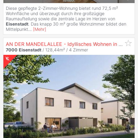
Diese gepflegte 2-Zimmer-Wohnung bietet rund 72,5 m²
Wohnfläche und überzeugt durch ihre großzügige
Raumaufteilung sowie die zentrale Lage im Herzen von
Eisenstadt
. Das knapp 30 m² große Wohnzimmer bildet den
Mittelpunkt
...
[
Mehr
]
AN DER MANDELALLEE - Idyllisches Wohnen in Miete mit Kaufoption | provisionsfrei
7000
Eisenstadt
/ 128,44m² /
4 Zimmer