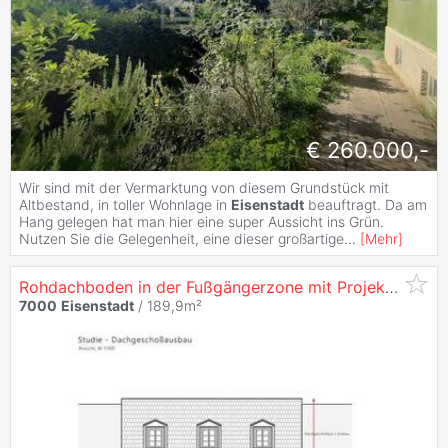
€ 260.000,-
Wir sind mit der Vermarktung von diesem Grundstück mit
Altbestand, in toller Wohnlage in
Eisenstadt
beauftragt. Da am
Hang gelegen hat man hier eine super Aussicht ins Grün.
Nutzen Sie die Gelegenheit, eine dieser großartige
...
[
Mehr
]
Rohdachboden in der Fußgängerzone mit Projekt für zwei Wohneinheiten
7000
Eisenstadt
/ 189,9m²