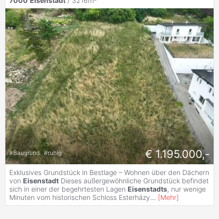
7000
Eisenstadt
/ 3216m²
€ 1.195.000,-
#
Baugrund
#
ruhig
Exklusives Grundstück in Bestlage – Wohnen über den Dächern
von
Eisenstadt
Dieses außergewöhnliche Grundstück befindet
sich in einer der begehrtesten Lagen
Eisenstadts
, nur wenige
Minuten vom historischen Schloss Esterházy
...
[
Mehr
]