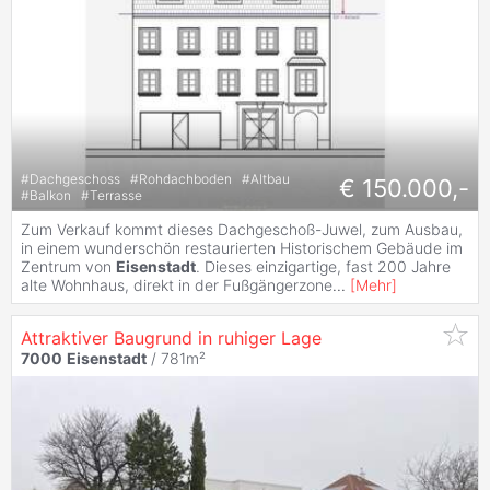
#
Dachgeschoss
#
Rohdachboden
#
Altbau
€ 150.000,-
#
Balkon
#
Terrasse
Zum Verkauf kommt dieses Dachgeschoß-Juwel, zum Ausbau,
in einem wunderschön restaurierten Historischem Gebäude im
Zentrum von
Eisenstadt
. Dieses einzigartige, fast 200 Jahre
alte Wohnhaus, direkt in der Fußgängerzone
...
[
Mehr
]
Attraktiver Baugrund in ruhiger Lage
7000
Eisenstadt
/ 781m²