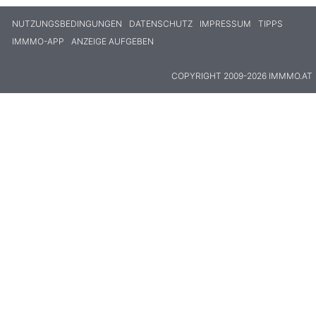
NUTZUNGSBEDINGUNGEN
DATENSCHUTZ
IMPRESSUM
TIPPS
IMMMO-APP
ANZEIGE AUFGEBEN
COPYRIGHT 2009-2026 IMMMO.AT