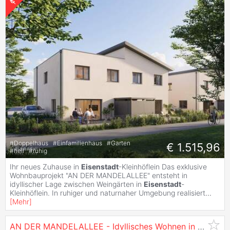
#
Doppelhaus
#
Einfamilienhaus
#
Garten
€ 1.515,96
#
hell
#
ruhig
Ihr neues Zuhause in
Eisenstadt
-Kleinhöflein Das exklusive
Wohnbauprojekt "AN DER MANDELALLEE" entsteht in
idyllischer Lage zwischen Weingärten in
Eisenstadt
-
Kleinhöflein. In ruhiger und naturnaher Umgebung realisiert
...
[
Mehr
]
AN DER MANDELALLEE - Idyllisches Wohnen in Miete mit Kaufoption | provisionsfrei