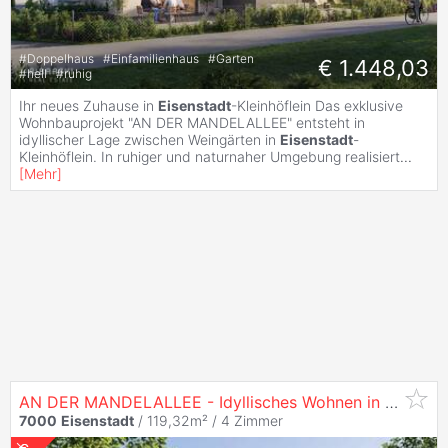
#
Doppelhaus
#
Einfamilienhaus
#
Garten
€ 1.448,03
#
hell
#
ruhig
Ihr neues Zuhause in
Eisenstadt
-Kleinhöflein Das exklusive
Wohnbauprojekt "AN DER MANDELALLEE" entsteht in
idyllischer Lage zwischen Weingärten in
Eisenstadt
-
Kleinhöflein. In ruhiger und naturnaher Umgebung realisiert
...
[
Mehr
]
AN DER MANDELALLEE - Idyllisches Wohnen in Miete mit Kaufoption | provisionsfrei
7000
Eisenstadt
/ 119,32m² /
4 Zimmer