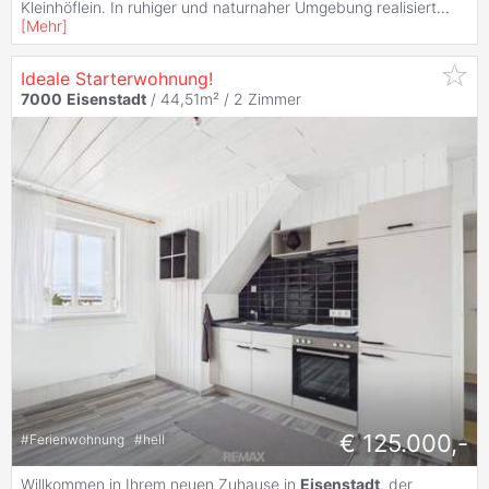
Kleinhöflein. In ruhiger und naturnaher Umgebung realisiert
...
[
Mehr
]
Ideale Starterwohnung!
7000
Eisenstadt
/ 44,51m² /
2 Zimmer
€ 125.000,-
#
Ferienwohnung
#
hell
Willkommen in Ihrem neuen Zuhause in
Eisenstadt
, der