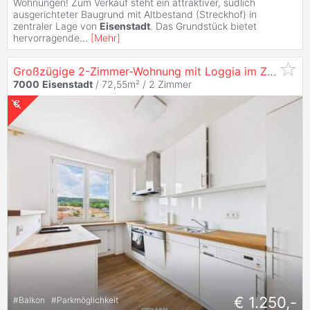
Wohnungen! Zum Verkauf steht ein attraktiver, südlich
ausgerichteter Baugrund mit Altbestand (Streckhof) in
zentraler Lage von
Eisenstadt
. Das Grundstück bietet
hervorragende
...
[
Mehr
]
Großzügige 2-Zimmer-Wohnung mit Loggia im Zentrum
7000
Eisenstadt
/ 72,55m² /
2 Zimmer
€ 1.250,-
#
Balkon
#
Parkmöglichkeit