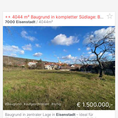
++ 4044 m² Baugrund in kompletter Südlage: Bauträger gesucht! I MB IMMOBILIEN ++
7000
Eisenstadt
/ 4044m²
€ 1.500.000,-
#
Baugrund
#
aufgeschlossen
#
ruhig
Baugrund in zentraler Lage in
Eisenstadt
– ideal für