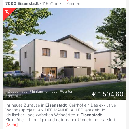
7000
Eisenstadt
/ 118,71m² /
4 Zimmer
#
Doppelhaus
#
Einfamilienhaus
#
Garten
€ 1.504,60
#
hell
#
ruhig
Ihr neues Zuhause in
Eisenstadt
-Kleinhöflein Das exklusive
Wohnbauprojekt "AN DER MANDELALLEE" entsteht in
idyllischer Lage zwischen Weingärten in
Eisenstadt
-
Kleinhöflein. In ruhiger und naturnaher Umgebung realisiert
...
[
Mehr
]