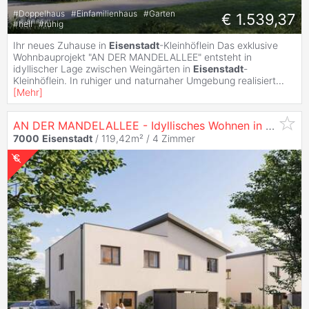
#
Doppelhaus
#
Einfamilienhaus
#
Garten
€ 1.539,37
#
hell
#
ruhig
Ihr neues Zuhause in
Eisenstadt
-Kleinhöflein Das exklusive
Wohnbauprojekt "AN DER MANDELALLEE" entsteht in
idyllischer Lage zwischen Weingärten in
Eisenstadt
-
Kleinhöflein. In ruhiger und naturnaher Umgebung realisiert
...
[
Mehr
]
AN DER MANDELALLEE - Idyllisches Wohnen in Miete mit Kaufoption | provisionsfrei
7000
Eisenstadt
/ 119,42m² /
4 Zimmer