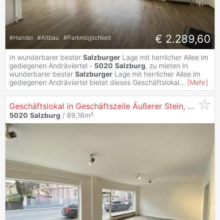
€ 2.289,60
#
Handel
#
Altbau
#
Parkmöglichkeit
In wunderbarer bester
Salzburger
Lage mit herrlicher Allee im
gediegenen Andräviertel -
5020
Salzburg
, zu mieten In
wunderbarer bester
Salzburger
Lage mit herrlicher Allee im
gediegenen Andräviertel bietet dieses Geschäftslokal
...
[
Mehr
]
Geschäftslokal in Geschäftszeile Äußerer Stein,
5020
Sa
5020
Salzburg
/ 89,16m²