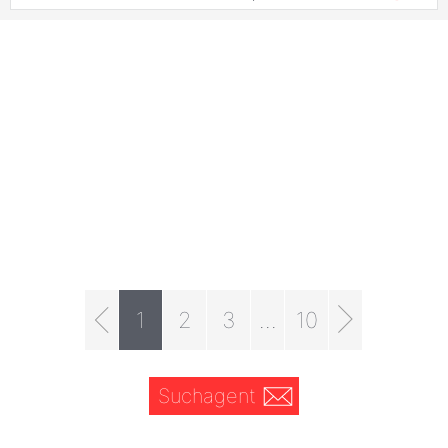
1
2
3
...
10
Suchagent