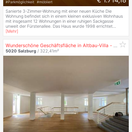
€ 1.714,18
#
Parkmöglichkeit
#
möbliert
Sanierte 3-Zimmer-Wohnung mit einer neuen Küche Die
Wohnung befindet sich in einem kleinen exklusiven Wohnhaus
mit insgesamt 12 Wohnungen in einer ruhigen Sackgasse
unweit der Fürstenallee. Das Haus wurde 1998 errichtet
...
[
Mehr
]
Wunderschöne Geschäftsfläche in Altbau-Villa -
5020
S
5020
Salzburg
/ 322,41m²