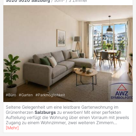
5020
5020
Salzburg
/ 50m² /
3 Zimmer
#
Büro
#
Garten
#
Parkmöglichkeit
Seltene Gelegenheit um eine leistbare Gartenwohnung im
Grünenherzen
Salzburgs
zu erwerben! Mit einer perfekten
Aufteilung verfügt die Wohnung über einen Vorraum mit jeweils
Zugang zu einem Wohnzimmer, zwei weiteren Zimmern
...
[
Mehr
]