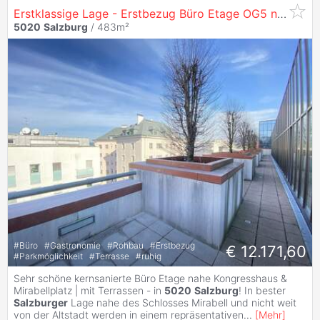
Erstklassige Lage - Erstbezug Büro Etage OG5 nach Sanierung in
5020
Salzburg
/ 483m²
#
Büro
#
Gastronomie
#
Rohbau
#
Erstbezug
€ 12.171,60
#
Parkmöglichkeit
#
Terrasse
#
ruhig
Sehr schöne kernsanierte Büro Etage nahe Kongresshaus &
Mirabellplatz | mit Terrassen - in
5020
Salzburg
! In bester
Salzburger
Lage nahe des Schlosses Mirabell und nicht weit
von der Altstadt werden in einem repräsentativen
...
[
Mehr
]