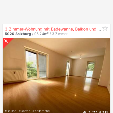
3-Zimmer-Wohnung mit Badewanne, Balkon und Gemeinschaftsgarten in
5020
Salzburg
/ 95,24m² /
3 Zimmer
#
Balkon
#
Garten
#
Kellerabteil