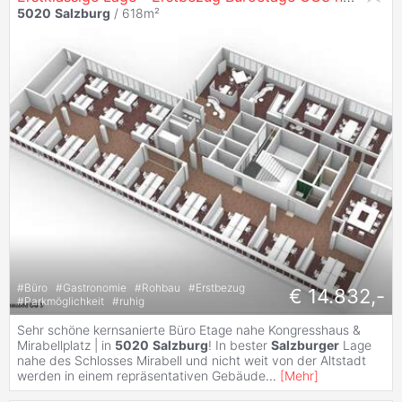
5020
Salzburg
/ 618m²
#
Büro
#
Gastronomie
#
Rohbau
#
Erstbezug
€ 14.832,-
#
Parkmöglichkeit
#
ruhig
Sehr schöne kernsanierte Büro Etage nahe Kongresshaus &
Mirabellplatz | in
5020
Salzburg
! In bester
Salzburger
Lage
nahe des Schlosses Mirabell und nicht weit von der Altstadt
werden in einem repräsentativen Gebäude
...
[
Mehr
]