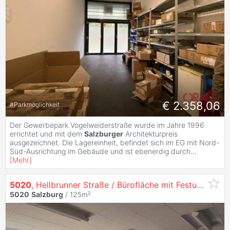
€ 2.358,06
#
Parkmöglichkeit
Der Gewerbepark Vogelweiderstraße wurde im Jahre 1996
errichtet und mit dem
Salzburger
Architekturpreis
ausgezeichnet. Die Lagereinheit, befindet sich im EG mit Nord-
Süd-Ausrichtung im Gebäude und ist ebenerdig durch
...
[
Mehr
]
5020
, Hellbrunner Straße / Bürofläche mit Festungs- und Salzachblick in der Hellbrunner Straße 11a in
5020
Salzburg
/ 125m²