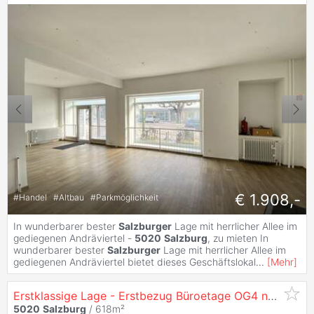
€ 1.908,-
#
Handel
#
Altbau
#
Parkmöglichkeit
In wunderbarer bester
Salzburger
Lage mit herrlicher Allee im
gediegenen Andräviertel -
5020
Salzburg
, zu mieten In
wunderbarer bester
Salzburger
Lage mit herrlicher Allee im
gediegenen Andräviertel bietet dieses Geschäftslokal
...
[
Mehr
]
Erstklassige Lage - Erstbezug Büroetage OG4 nach Sanierung in
5020
Salzburg
/ 618m²