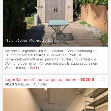
#
Büro
#
Garten
#
Parkmöglichkeit
Seltene Gelegenheit um eine leistbare Gartenwohnung im
Grünenherzen
Salzburgs
zu erwerben! Preis ist
verhandelbar!!! Mit einer perfekten Aufteilung verfügt die
Wohnung über einen Vorraum mit jeweils Zugang zu einem
Wohnzimmer,
...
[
Mehr
]
Lagerfläche mit Laderampe zu mieten -
5020
Salzburg
5020
Salzburg
/ 157,33m²