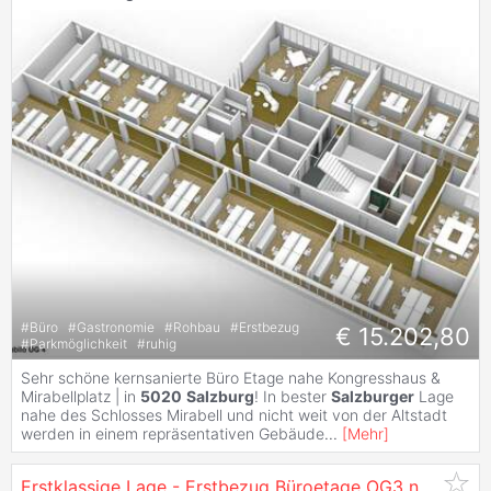
#
Büro
#
Gastronomie
#
Rohbau
#
Erstbezug
€ 15.202,80
#
Parkmöglichkeit
#
ruhig
Sehr schöne kernsanierte Büro Etage nahe Kongresshaus &
Mirabellplatz | in
5020
Salzburg
! In bester
Salzburger
Lage
nahe des Schlosses Mirabell und nicht weit von der Altstadt
werden in einem repräsentativen Gebäude
...
[
Mehr
]
Erstklassige Lage - Erstbezug Büroetage OG3 nach Sanierung in