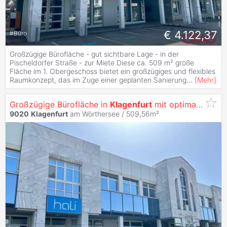
€ 4.122,37
#
Büro
Großzügige Bürofläche - gut sichtbare Lage - in der
Pischeldorfer Straße - zur Miete Diese ca. 509 m² große
Fläche im 1. Obergeschoss bietet ein großzügiges und flexibles
Raumkonzept, das im Zuge einer geplanten Sanierung
...
[
Mehr
]
Großzügige Bürofläche in
Klagenfurt
mit optimaler Werbewirksamkeit -
9020
Klagenfurt
am Wörthersee / 509,56m²