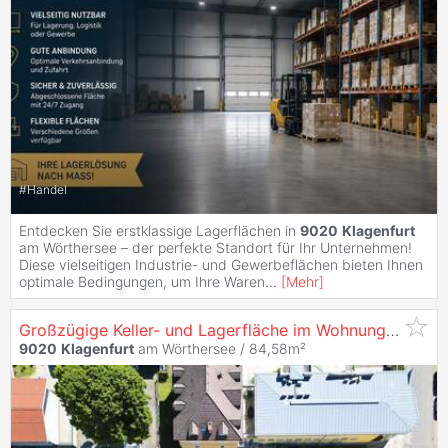
#
Handel
Entdecken Sie erstklassige Lagerflächen in
9020
Klagenfurt
am Wörthersee – der perfekte Standort für Ihr Unternehmen!
Diese vielseitigen Industrie- und Gewerbeflächen bieten Ihnen
optimale Bedingungen, um Ihre Waren
...
[
Mehr
]
Großzügige Keller- und Lagerfläche im Wohnungseigentum in
9020
Klagenfurt
am Wörthersee / 84,58m²