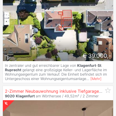
€ 39.000,-
In zentraler und gut erreichbarer Lage von
Klagenfurt
-
St
.
Ruprecht
gelangt eine großzügige Keller- und Lagerfläche im
Wohnungseigentum zum Verkauf. Die Einheit befindet sich im
Untergeschoss einer Wohnungseigentumsanlage
...
[
Mehr
]
2-Zimmer Neubauwohnung inklusive Tiefgaragenstellplatz in
9020
Klagenfurt
am Wörthersee / 49,52m² /
2 Zimmer