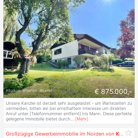
€ 875.000,-
#
Balkon
#
Garten
#
Keller
Unsere Kanzlei ist derzeit sehr ausgelastet - um Wartezeiten zu
vermeiden, bitten wir bei ernsthaftem Interesse um direkten
Anruf unter [Telefonnummer entfernt] Iris Mann. Diese perfekte
gelegene Immobilie bietet durch
...
[
Mehr
]
Großzügige Gewerbeimmobilie im Norden von
Klagenfurt