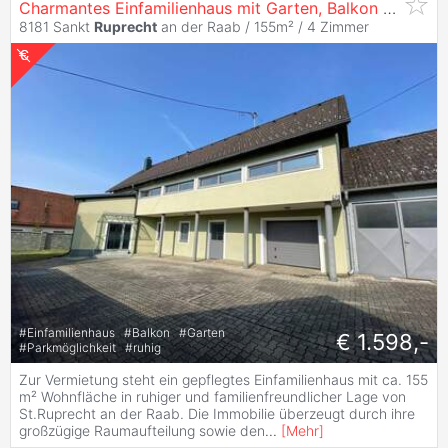
Charmantes Einfamilienhaus mit Garten, Balkon & Garage in
8181 Sankt
Ruprecht
an der Raab / 155m² /
4 Zimmer
#
Einfamilienhaus
#
Balkon
#
Garten
€ 1.598,-
#
Parkmöglichkeit
#
ruhig
Zur Vermietung steht ein gepflegtes Einfamilienhaus mit ca. 155
m² Wohnfläche in ruhiger und familienfreundlicher Lage von
St.Ruprecht an der Raab. Die Immobilie überzeugt durch ihre
großzügige Raumaufteilung sowie den
...
[
Mehr
]