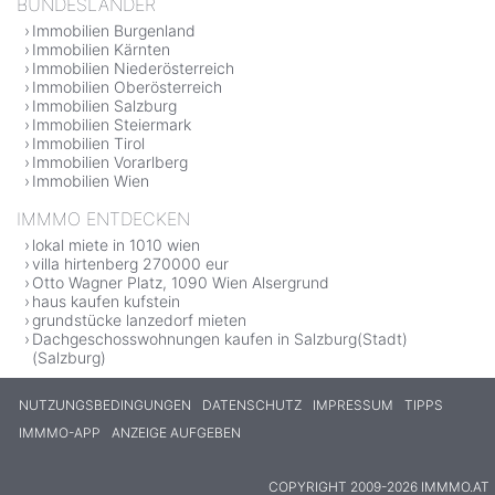
BUNDESLÄNDER
Immobilien Burgenland
Immobilien Kärnten
Immobilien Niederösterreich
Immobilien Oberösterreich
Immobilien Salzburg
Immobilien Steiermark
Immobilien Tirol
Immobilien Vorarlberg
Immobilien Wien
IMMMO ENTDECKEN
lokal miete in 1010 wien
villa hirtenberg 270000 eur
Otto Wagner Platz, 1090 Wien Alsergrund
haus kaufen kufstein
grundstücke lanzedorf mieten
Dachgeschosswohnungen kaufen in Salzburg(Stadt)
(Salzburg)
NUTZUNGSBEDINGUNGEN
DATENSCHUTZ
IMPRESSUM
TIPPS
IMMMO-APP
ANZEIGE AUFGEBEN
COPYRIGHT 2009-2026 IMMMO.AT