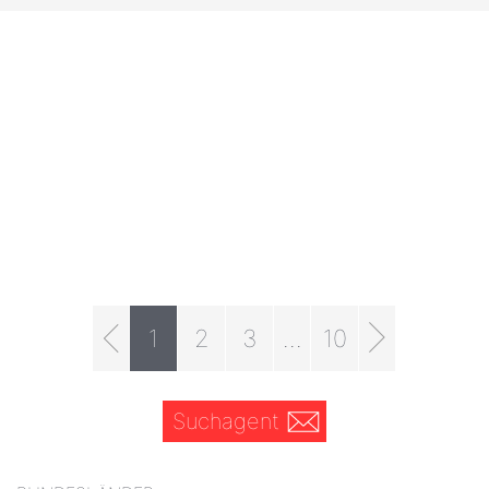
1
2
3
...
10
Suchagent