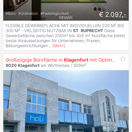
€ 2.097,-
#
Büro
#
Ordination
#
Parkmöglichkeit
FLEXIBLE GEWERBEFLÄCHE MIT INDIVIDUELLEN 200 M² BIS
300 M² - VIELSEITIG NUTZBAR IN
ST
.
RUPRECHT
Diese
Gewerbefläche zwischen 200m² bis 300 m² Nutzfläche bietet
beste Voraussetzungen für Unternehmen, Praxen,
Bildungseinrichtungen
...
[
Mehr
]
Großzügige Bürofläche in
Klagenfurt
mit Optimaler Werbewirksamkeit -
9020
Klagenfurt
am Wörthersee / 509m²