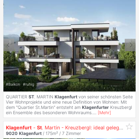
#
Balkon
#
ruhig
QUARTIER
ST
. MARTIN
Klagenfurt
von seiner schönsten Seite
Vier Wohnprojekte und eine neue Definition von Wohnen: Mit
dem "Quartier St.Martin" entsteht am
Klagenfurter
Kreuzbergl
ein Ensemble des besonderen Wohnraums.
...
[
Mehr
]
Klagenfurt
-
St
. Martin - Kreuzbergl: ideal gelegen Immobilie mit TOP POTENTIAL
9020
Klagenfurt
/ 175m² /
7 Zimmer