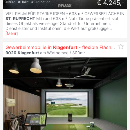
€ 4.245,-
#
Büro
#
Halle
#
Ordination
VIEL RAUM FÜR STARKE IDEEN - 638 m² GEWERBEFLÄCHE IN
ST
.
RUPRECHT
Mit rund 638 m² Nutzfläche präsentiert sich
dieses Objekt als vielseitiger Standort für Unternehmen,
Dienstleister und Institutionen, die Wert auf großzügige
...
[
Mehr
]
Gewerbeimmobilie in
Klagenfurt
- flexible Fläche zwischen 200 m² - 300 m² individuell Nutzbar
9020
Klagenfurt
am Wörthersee / 300m²