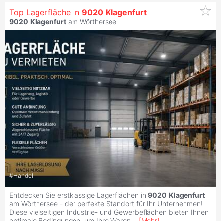
Top Lagerfläche in
9020
Klagenfurt
9020
Klagenfurt
am Wörthersee
#
Handel
Entdecken Sie erstklassige Lagerflächen in
9020
Klagenfurt
am Wörthersee - der perfekte Standort für Ihr Unternehmen!
Diese vielseitigen Industrie- und Gewerbeflächen bieten Ihnen
optimale Bedingungen, um Ihre Waren
...
[
Mehr
]