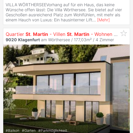
VILLA WÖRTHERSEEVorhang auf für ein Haus, das keine
Wünsche offen lässt: Die Villa Wörthersee. Sie bietet auf vier
Geschoßen ausreichend Platz zum Wohlfühlen, mit mehr als
einem Hauch von Luxus: Ein hausinterner Lift
...
[
Mehr
]
Quartier
St
.
Martin
- Villen
St
.
Martin
- Wohnen mit Ausblick
9020
Klagenfurt
am Wörthersee / 177,03m² /
4 Zimmer
#
Balkon
#
Garten
#
Parkmöglichkeit