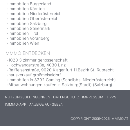
Immobilien Burgenland
Immobilien Kärnten
Immobilien Niederösterreich
Immobilien Oberösterreich
Immobilien Salzburg
Immobilien Steiermark
Immobilien Tirol
Immobilien Vorarlberg
Immobilien Wien
IMMMO ENTDECKEN
1020 3 zimmer genossenschaft
Hochwangerstraße, 4030 Linz
Raiffeisenstraße, 9020 Klagenfurt 11.Bezirk St. Ruprecht
hausverkauf großmeiseldorf
Immobilien in 3292 Gaming (Scheibbs, Niederösterreich)
Altbauwohnungen kaufen in Salzburg(Stadt) (Salzburg)
NUTZUNGSBEDINGUNGEN
DATENSCHUTZ
IMPRESSUM
TIPPS
IMMMO-APP
ANZEIGE AUFGEBEN
COPYRIGHT 2009-2026 IMMMO.AT