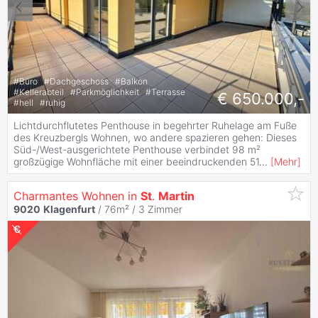
#
Büro
#
Dachgeschoss
#
Balkon
#
Kellerabteil
#
Parkmöglichkeit
#
Terrasse
€ 650.000,-
#
hell
#
ruhig
Lichtdurchflutetes Penthouse in begehrter Ruhelage am Fuße
des Kreuzbergls Wohnen, wo andere spazieren gehen: Dieses
Süd-/West-ausgerichtete Penthouse verbindet 98 m²
großzügige Wohnfläche mit einer beeindruckenden 51
...
[
Mehr
]
Charmantes Wohnen in
St
.
Martin
9020
Klagenfurt
/ 76m² /
3 Zimmer