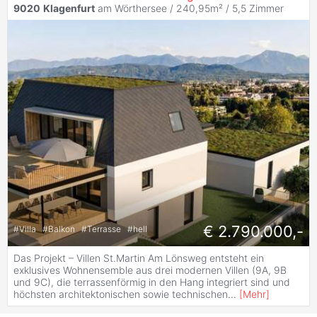
9020
Klagenfurt
am Wörthersee / 240,95m² /
5,5 Zimmer
€ 2.790.000,-
#
Villa
#
Balkon
#
Terrasse
#
hell
Das Projekt – Villen St.Martin Am Lönsweg entsteht ein
exklusives Wohnensemble aus drei modernen Villen (9A, 9B
und 9C), die terrassenförmig in den Hang integriert sind und
höchsten architektonischen sowie technischen
...
[
Mehr
]