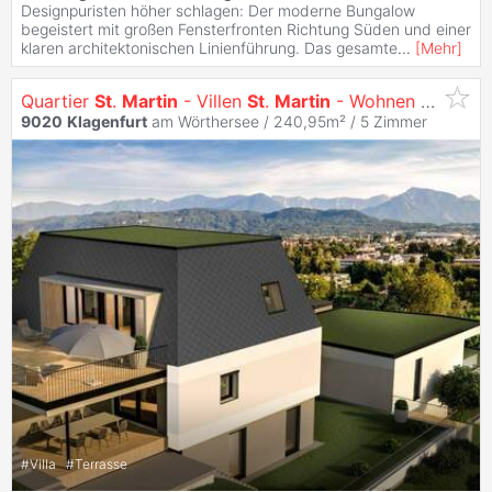
Designpuristen höher schlagen: Der moderne Bungalow
begeistert mit großen Fensterfronten Richtung Süden und einer
klaren architektonischen Linienführung. Das gesamte
...
[
Mehr
]
Quartier
St
.
Martin
- Villen
St
.
Martin
- Wohnen mit Ausblick
9020
Klagenfurt
am Wörthersee / 240,95m² /
5 Zimmer
#
Villa
#
Terrasse