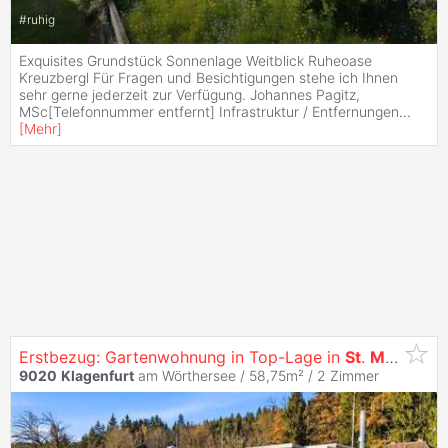
#
ruhig
Exquisites Grundstück Sonnenlage Weitblick Ruheoase
Kreuzbergl Für Fragen und Besichtigungen stehe ich Ihnen
sehr gerne jederzeit zur Verfügung. Johannes Pagitz,
MSc[Telefonnummer entfernt] Infrastruktur / Entfernungen
...
[
Mehr
]
Erstbezug: Gartenwohnung in Top-Lage in
St
.
Martin
- s
9020
Klagenfurt
am Wörthersee / 58,75m² /
2 Zimmer