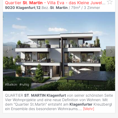
Quartier
St
.
Martin
- Villa Eva - das Kleine Juwel am Konradweg
9020
Klagenfurt
,
12
.Bez.:
St
.
Martin
/ 79m² /
3 Zimmer
#
Balkon
#
ruhig
QUARTIER
ST
.
MARTIN
Klagenfurt
von seiner schönsten Seite
Vier Wohnprojekte und eine neue Definition von Wohnen: Mit
dem "Quartier St.Martin" entsteht am
Klagenfurter
Kreuzbergl
ein Ensemble des besonderen Wohnraums.
...
[
Mehr
]