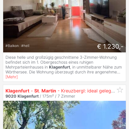
€ 1.230,-
#
Balkon
#
hell
Diese helle und großzügig geschnittene 3-Zimmer-Wohnung
befindet sich im 1. Obergeschoss eines ruhigen
Mehrparteienhauses in
Klagenfurt
, in unmittelbarer Nähe zum
Wörthersee. Die Wohnung überzeugt durch ihre angenehme
...
[
Mehr
]
Klagenfurt
-
St
.
Martin
- Kreuzbergl: ideal gelegen Immobilie mit TOP POTENTIAL
9020
Klagenfurt
/ 175m² /
7 Zimmer