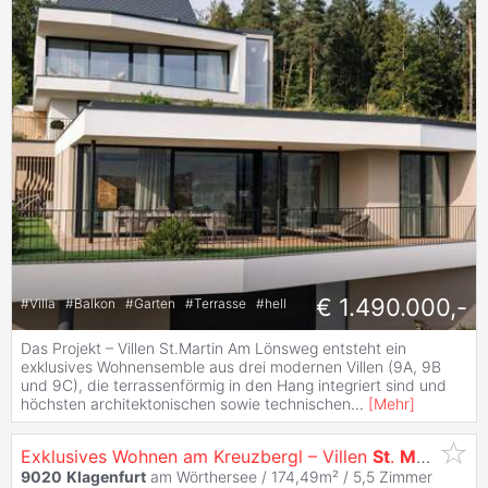
€ 1.490.000,-
#
Villa
#
Balkon
#
Garten
#
Terrasse
#
hell
Das Projekt – Villen St.Martin Am Lönsweg entsteht ein
exklusives Wohnensemble aus drei modernen Villen (9A, 9B
und 9C), die terrassenförmig in den Hang integriert sind und
höchsten architektonischen sowie technischen
...
[
Mehr
]
Exklusives Wohnen am Kreuzbergl – Villen
St
.
Martin
mit
9020
Klagenfurt
am Wörthersee / 174,49m² /
5,5 Zimmer