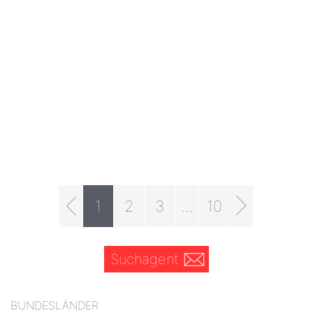
1
2
3
...
10
Suchagent
BUNDESLÄNDER