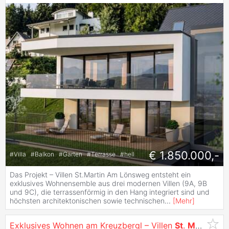
€ 1.850.000,-
#
Villa
#
Balkon
#
Garten
#
Terrasse
#
hell
Das Projekt – Villen St.Martin Am Lönsweg entsteht ein
exklusives Wohnensemble aus drei modernen Villen (9A, 9B
und 9C), die terrassenförmig in den Hang integriert sind und
höchsten architektonischen sowie technischen
...
[
Mehr
]
Exklusives Wohnen am Kreuzbergl – Villen
St
.
Martin
mit