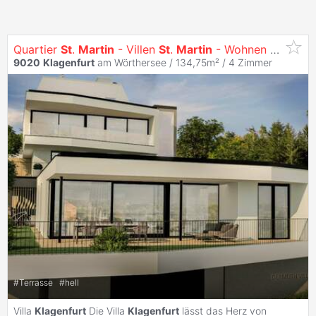
Quartier
St
.
Martin
- Villen
St
.
Martin
- Wohnen mit Ausblick
9020
Klagenfurt
am Wörthersee / 134,75m² /
4 Zimmer
#
Terrasse
#
hell
Villa
Klagenfurt
Die Villa
Klagenfurt
lässt das Herz von