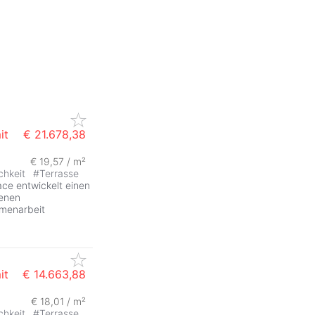
it
€ 21.678,38
€ 19,57 / m²
ZurÃ
chkeit
#
Terrasse
e entwickelt einen
denen
mmenarbeit
it
€ 14.663,88
€ 18,01 / m²
ZurÃ
chkeit
#
Terrasse