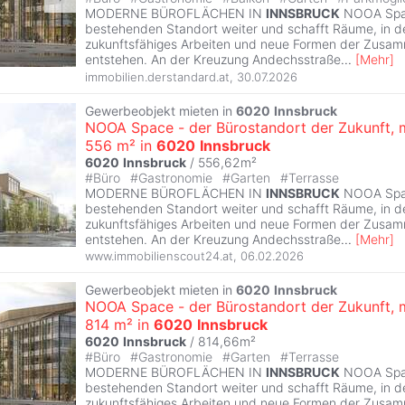
MODERNE BÜROFLÄCHEN IN
INNSBRUCK
NOOA Spac
bestehenden Standort weiter und schafft Räume, in 
zukunftsfähiges Arbeiten und neue Formen der Zusa
entstehen. An der Kreuzung Andechsstraße
...
[
Mehr
]
immobilien.derstandard.at
,
30.07.2026
Gewerbeobjekt mieten in
6020
Innsbruck
NOOA Space - der Bürostandort der Zukunft, 
556 m² in
6020
Innsbruck
6020
Innsbruck
/ 556,62m²
#
Büro
#
Gastronomie
#
Garten
#
Terrasse
MODERNE BÜROFLÄCHEN IN
INNSBRUCK
NOOA Spac
bestehenden Standort weiter und schafft Räume, in 
zukunftsfähiges Arbeiten und neue Formen der Zusa
entstehen. An der Kreuzung Andechsstraße
...
[
Mehr
]
www.immobilienscout24.at
,
06.02.2026
Gewerbeobjekt mieten in
6020
Innsbruck
NOOA Space - der Bürostandort der Zukunft, 
814 m² in
6020
Innsbruck
6020
Innsbruck
/ 814,66m²
#
Büro
#
Gastronomie
#
Garten
#
Terrasse
MODERNE BÜROFLÄCHEN IN
INNSBRUCK
NOOA Spac
bestehenden Standort weiter und schafft Räume, in 
zukunftsfähiges Arbeiten und neue Formen der Zusa