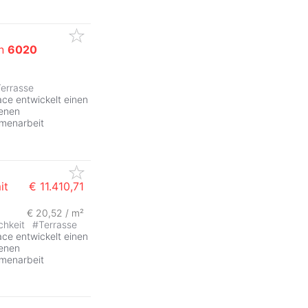
in
6020
errasse
e entwickelt einen
denen
mmenarbeit
it
€ 11.410,71
€ 20,52 / m²
ZurÃ
chkeit
#
Terrasse
e entwickelt einen
denen
mmenarbeit