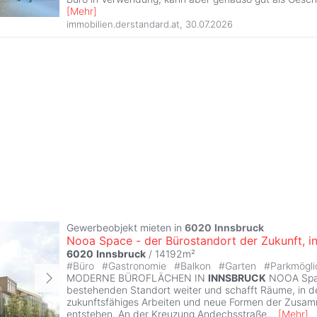
[
Mehr
]
immobilien.derstandard.at
,
30.07.2026
Gewerbeobjekt mieten in
6020
Innsbruck
Nooa Space - der Bürostandort der Zukunft, i
6020
Innsbruck
/ 14192m²
#
Büro
#
Gastronomie
#
Balkon
#
Garten
#
Parkmögli
MODERNE BÜROFLÄCHEN IN
INNSBRUCK
NOOA Spac
bestehenden Standort weiter und schafft Räume, in 
zukunftsfähiges Arbeiten und neue Formen der Zusa
entstehen. An der Kreuzung Andechsstraße
...
[
Mehr
]