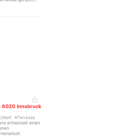
n
6020
Innsbruck
chkeit
#
Terrasse
ZurÃ
e entwickelt einen
denen
mmenarbeit