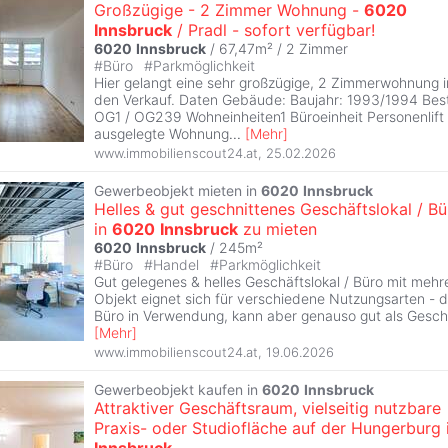
Großzügige - 2 Zimmer Wohnung -
6020
Innsbruck
/ Pradl - sofort verfügbar!
6020
Innsbruck
/ 67,47m² /
2 Zimmer
#
Büro
#
Parkmöglichkeit
Hier gelangt eine sehr großzügige, 2 Zimmerwohnung i
den Verkauf. Daten Gebäude: Baujahr: 1993/1994 Bes
OG1 / OG239 Wohneinheiten1 Büroeinheit Personenlift 
ausgelegte Wohnung
...
[
Mehr
]
www.immobilienscout24.at
,
25.02.2026
Gewerbeobjekt mieten in
6020
Innsbruck
Helles & gut geschnittenes Geschäftslokal / Bü
in
6020
Innsbruck
zu mieten
6020
Innsbruck
/ 245m²
#
Büro
#
Handel
#
Parkmöglichkeit
Gut gelegenes & helles Geschäftslokal / Büro mit meh
Objekt eignet sich für verschiedene Nutzungsarten - de
Büro in Verwendung, kann aber genauso gut als Geschä
[
Mehr
]
www.immobilienscout24.at
,
19.06.2026
Gewerbeobjekt kaufen in
6020
Innsbruck
Attraktiver Geschäftsraum, vielseitig nutzbare
Praxis- oder Studiofläche auf der Hungerburg 
Innsbruck