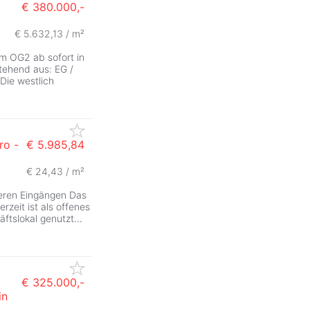
€ 380.000,-
€ 5.632,13 / m²
m OG2 ab sofort in
tehend aus: EG /
Die westlich
ro -
€ 5.985,84
€ 24,43 / m²
reren Eingängen Das
rzeit ist als offenes
ftslokal genutzt
...
€ 325.000,-
in