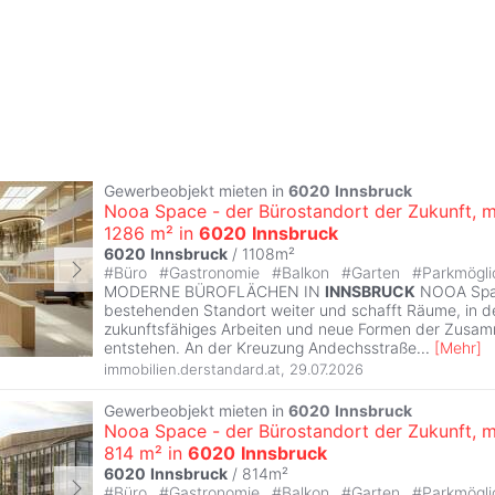
Gewerbeobjekt mieten in
6020
Innsbruck
Nooa Space - der Bürostandort der Zukunft, m
1286 m² in
6020
Innsbruck
6020
Innsbruck
/ 1108m²
#
Büro
#
Gastronomie
#
Balkon
#
Garten
#
Parkmögli
MODERNE BÜROFLÄCHEN IN
INNSBRUCK
NOOA Spac
bestehenden Standort weiter und schafft Räume, in 
zukunftsfähiges Arbeiten und neue Formen der Zusa
entstehen. An der Kreuzung Andechsstraße
...
[
Mehr
]
immobilien.derstandard.at
,
29.07.2026
Gewerbeobjekt mieten in
6020
Innsbruck
Nooa Space - der Bürostandort der Zukunft, m
814 m² in
6020
Innsbruck
6020
Innsbruck
/ 814m²
#
Büro
#
Gastronomie
#
Balkon
#
Garten
#
Parkmögli