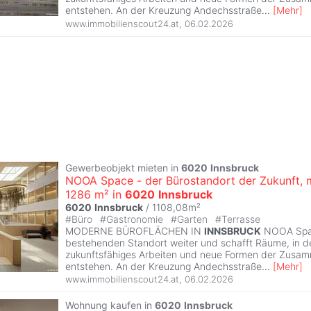
entstehen. An der Kreuzung Andechsstraße
...
[
Mehr
]
www.immobilienscout24.at
,
06.02.2026
Gewerbeobjekt mieten in
6020
Innsbruck
NOOA Space - der Bürostandort der Zukunft, 
1286 m² in
6020
Innsbruck
6020
Innsbruck
/ 1108,08m²
#
Büro
#
Gastronomie
#
Garten
#
Terrasse
MODERNE BÜROFLÄCHEN IN
INNSBRUCK
NOOA Spac
bestehenden Standort weiter und schafft Räume, in 
zukunftsfähiges Arbeiten und neue Formen der Zusa
entstehen. An der Kreuzung Andechsstraße
...
[
Mehr
]
www.immobilienscout24.at
,
06.02.2026
Wohnung kaufen in
6020
Innsbruck