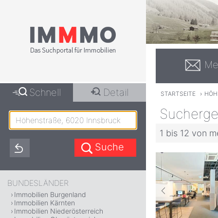
Me
Schnell
Detail
STARTSEITE
›
HÖH
Sucherge
1 bis 12 von m
BUNDESLÄNDER
Immobilien Burgenland
Immobilien Kärnten
Immobilien Niederösterreich