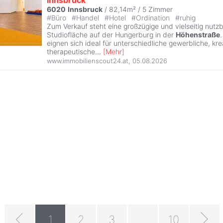
6020
Innsbruck
/ 82,14m² /
5 Zimmer
#
Büro
#
Handel
#
Hotel
#
Ordination
#
ruhig
Zum Verkauf steht eine großzügige und vielseitig nutz
Studiofläche auf der Hungerburg in der
Höhenstraße
eignen sich ideal für unterschiedliche gewerbliche, kre
therapeutische
...
[
Mehr
]
www.immobilienscout24.at
,
05.08.2026
1
2
3
...
10