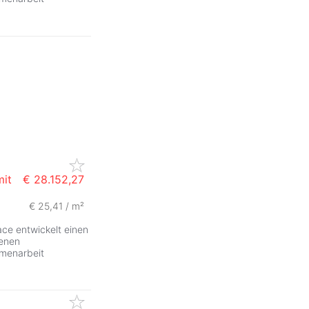
mit
€ 28.152,27
€ 25,41 / m²
e entwickelt einen
denen
mmenarbeit