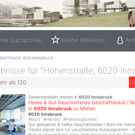
ine Suchprofile
Meine Merkliste
An
ENSTRASSE, 6020 INNSBRUCK
bnisse für "Höhenstraße, 6020 Inn
S
ehr als 120
Gewerbeobjekt mieten in
6020
Innsbruck
Helles & Gut Geschnittenes Geschäftslokal / B
in
6020
Innsbruck
zu Mieten
6020
Innsbruck
#
Büro
#
Handel
#
Parkmöglichkeit
Gut gelegenes & helles Geschäftslokal / Büro mit meh
Objekt eignet sich für verschiedene Nutzungsarten - de
Büro in Verwendung, kann aber genauso gut als Geschä