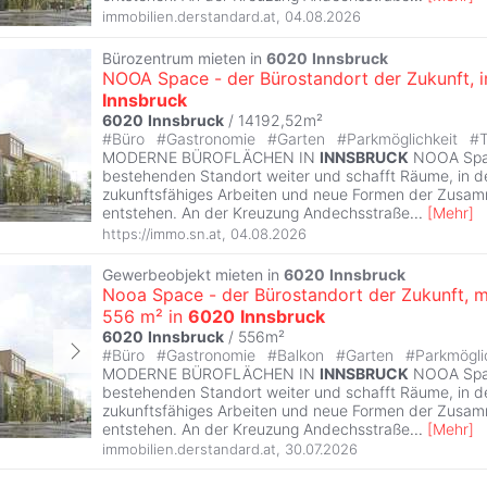
immobilien.derstandard.at
,
04.08.2026
Bürozentrum mieten in
6020
Innsbruck
NOOA Space - der Bürostandort der Zukunft, 
Innsbruck
6020
Innsbruck
/ 14192,52m²
#
Büro
#
Gastronomie
#
Garten
#
Parkmöglichkeit
#
T
MODERNE BÜROFLÄCHEN IN
INNSBRUCK
NOOA Spac
bestehenden Standort weiter und schafft Räume, in 
zukunftsfähiges Arbeiten und neue Formen der Zusa
entstehen. An der Kreuzung Andechsstraße
...
[
Mehr
]
https://immo.sn.at
,
04.08.2026
Gewerbeobjekt mieten in
6020
Innsbruck
Nooa Space - der Bürostandort der Zukunft, m
556 m² in
6020
Innsbruck
6020
Innsbruck
/ 556m²
#
Büro
#
Gastronomie
#
Balkon
#
Garten
#
Parkmögli
MODERNE BÜROFLÄCHEN IN
INNSBRUCK
NOOA Spac
bestehenden Standort weiter und schafft Räume, in 
zukunftsfähiges Arbeiten und neue Formen der Zusa
entstehen. An der Kreuzung Andechsstraße
...
[
Mehr
]
immobilien.derstandard.at
,
30.07.2026