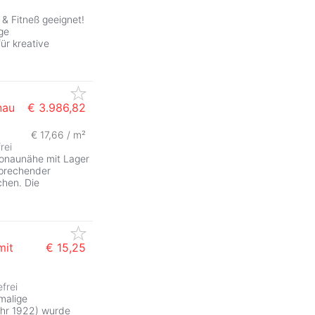
 & Fitneß geeignet!
ge
ür kreative
nau
€ 3.986,82
€ 17,66 / m²
rei
Donaunähe mit Lager
sprechender
chen. Die
mit
€ 15,25
efrei
malige
ahr 1922) wurde