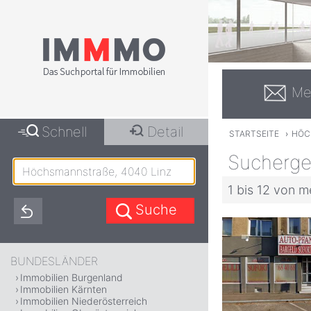
Me
Schnell
Detail
STARTSEITE
›
HÖC
Sucherge
1 bis 12 von m
BUNDESLÄNDER
Immobilien Burgenland
Immobilien Kärnten
Immobilien Niederösterreich