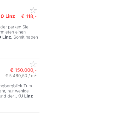
40
Linz
€ 118,-
oder parken Sie
ZurÃ
rmieten einen
0
Linz
. Somit haben
€ 150.000,-
€ 5.460,50 / m²
ingbergblick Zum
ahr, nur wenige
 und der JKU
Linz