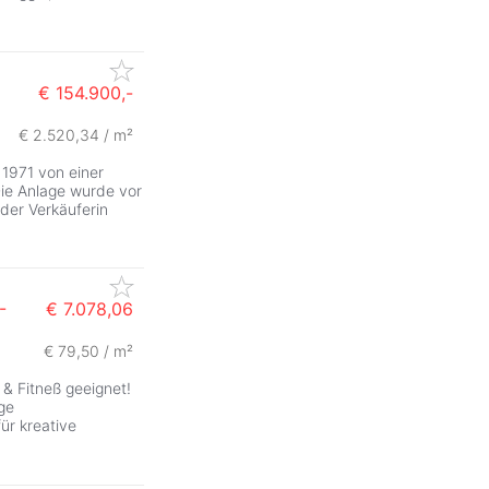
€ 154.900,-
€ 2.520,34 / m²
 1971 von einer
Die Anlage wurde vor
der Verkäuferin
-
€ 7.078,06
€ 79,50 / m²
 & Fitneß geeignet!
ge
ür kreative