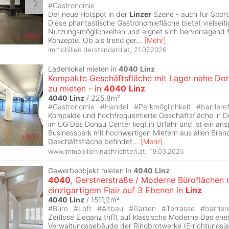
#
Gastronomie
Der neue Hotspot in der
Linzer
Szene - auch für Sport
Diese phantastische Gastronomiefläche bietet vielseiti
Nutzungsmöglichkeiten und eignet sich hervorragend f
Konzepte. Ob als trendiger
...
[
Mehr
]
immobilien.derstandard.at
,
21.07.2026
Ladenlokal mieten in
4040
Linz
Kompakte Geschäftsfläche mit Lager nahe Do
zu mieten - in
4040
Linz
4040
Linz
/ 225,8m²
#
Gastronomie
#
Handel
#
Parkmöglichkeit
#
barrieref
Kompakte und hochfrequentierte Geschäftsfläche in 
im UG Das Donau Center liegt in Urfahr und ist ein an
Businesspark mit hochwertigen Mietern aus allen Bran
Geschäftsfläche befindet
...
[
Mehr
]
www.immobilien.nachrichten.at
,
19.03.2025
Gewerbeobjekt mieten in
4040
Linz
4040
, Gerstnerstraße / Moderne Büroflächen 
einzigartigem Flair auf 3 Ebenen in
Linz
4040
Linz
/ 1511,2m²
#
Büro
#
Loft
#
Altbau
#
Garten
#
Terrasse
#
barrier
Zeitlose Eleganz trifft auf klassische Moderne Das ehe
Verwaltungsgebäude der Ringbrotwerke (Errichtungsj