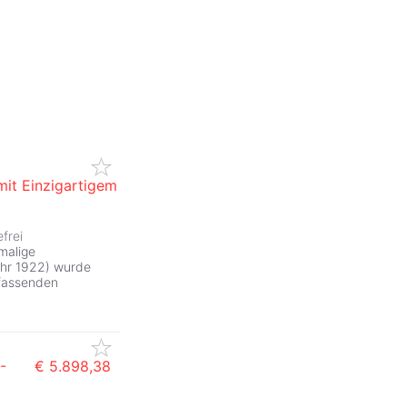
mit Einzigartigem
ZurÃ
efrei
malige
ahr 1922) wurde
mfassenden
-
€ 5.898,38
ZurÃ