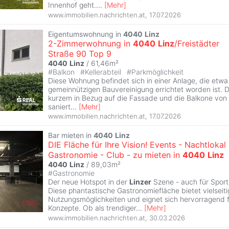
Innenhof geht.
...
[
Mehr
]
www.immobilien.nachrichten.at
,
17.07.2026
Eigentumswohnung in
4040
Linz
2-Zimmerwohnung in
4040
Linz
/Freistädter
Straße 90 Top 9
4040
Linz
/ 61,46m²
#
Balkon
#
Kellerabteil
#
Parkmöglichkeit
Diese Wohnung befindet sich in einer Anlage, die etwa
gemeinnützigen Bauvereinigung errichtet worden ist. 
kurzem in Bezug auf die Fassade und die Balkone von 
saniert
...
[
Mehr
]
www.immobilien.nachrichten.at
,
17.07.2026
Bar mieten in
4040
Linz
DIE Fläche für Ihre Vision! Events - Nachtlokal 
Gastronomie - Club - zu mieten in
4040
Linz
4040
Linz
/ 89,03m²
#
Gastronomie
Der neue Hotspot in der
Linzer
Szene - auch für Sport
Diese phantastische Gastronomiefläche bietet vielseiti
Nutzungsmöglichkeiten und eignet sich hervorragend f
Konzepte. Ob als trendiger
...
[
Mehr
]
www.immobilien.nachrichten.at
,
30.03.2026