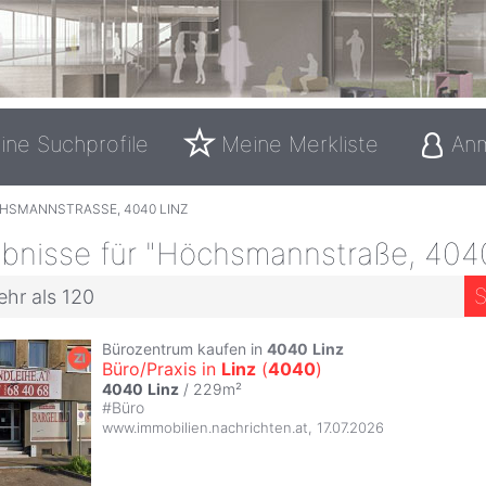
ine Suchprofile
Meine Merkliste
An
HSMANNSTRASSE, 4040 LINZ
bnisse für "Höchsmannstraße, 4040
S
ehr als 120
Bürozentrum kaufen in
4040
Linz
Büro/Praxis in
Linz
(
4040
)
4040
Linz
/ 229m²
#
Büro
www.immobilien.nachrichten.at
,
17.07.2026