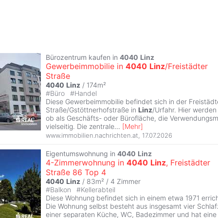
Bürozentrum kaufen in
4040
Linz
Gewerbeimmobilie in
4040
Linz
/Freistädter
Straße
4040
Linz
/ 174m²
#
Büro
#
Handel
Diese Gewerbeimmobilie befindet sich in der Freistädt
Straße/Gstöttnerhofstraße in
Linz
/Urfahr. Hier werden
ob als Geschäfts- oder Bürofläche, die Verwendungsm
vielseitig. Die zentrale
...
[
Mehr
]
www.immobilien.nachrichten.at
,
17.07.2026
Eigentumswohnung in
4040
Linz
4-Zimmerwohnung in
4040
Linz
, Freistädter
Straße 86 Top 4
4040
Linz
/ 83m² /
4 Zimmer
#
Balkon
#
Kellerabteil
Diese Wohnung befindet sich in einem etwa 1971 erri
Die Wohnung selbst besteht aus insgesamt vier Schla
einer separaten Küche, WC, Badezimmer und hat eine 