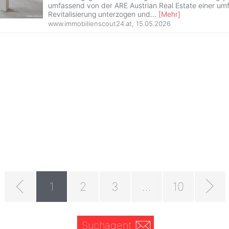
umfassend von der ARE Austrian Real Estate einer u
Revitalisierung unterzogen und
...
[
Mehr
]
www.immobilienscout24.at
,
15.05.2026
1
2
3
...
10
Suchagent