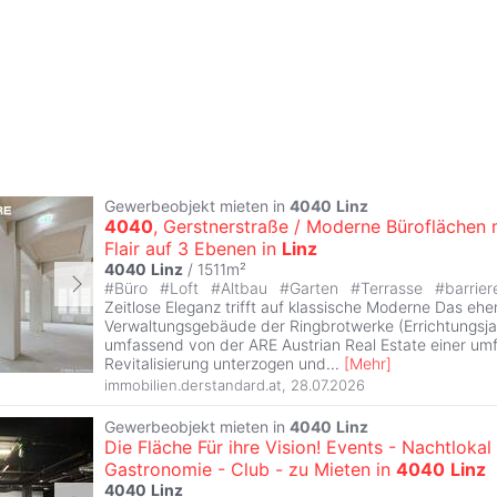
Gewerbeobjekt mieten in
4040
Linz
4040
, Gerstnerstraße / Moderne Büroflächen 
Flair auf 3 Ebenen in
Linz
4040
Linz
/ 1511m²
#
Büro
#
Loft
#
Altbau
#
Garten
#
Terrasse
#
barrier
Zeitlose Eleganz trifft auf klassische Moderne Das ehe
Verwaltungsgebäude der Ringbrotwerke (Errichtungsj
umfassend von der ARE Austrian Real Estate einer u
Revitalisierung unterzogen und
...
[
Mehr
]
immobilien.derstandard.at
,
28.07.2026
Gewerbeobjekt mieten in
4040
Linz
Die Fläche Für ihre Vision! Events - Nachtlokal 
Gastronomie - Club - zu Mieten in
4040
Linz
4040
Linz