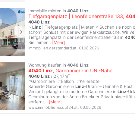
Immobilie mieten in
4040
Linz
Tiefgaragenplatz | Leonfeldnerstraße 133,
40
4040
Linz
>
Linz
| Tiefgaragenplatz | Mieten < Suchen sie noch 
schon? Schluss mit der ewigen Parkplatzsuche. Wir ve
Tiefgaragenplatz in der Leonfeldnerstraße 133 in
404
Sie immer
...
[
Mehr
]
immobilien.derstandard.at
,
01.08.2026
Wohnung kaufen in
4040
Linz
4040
Linz
, Garconniere in UNI-Nähe
4040
Linz
/ 27,47m²
#
Garconniere
#
Balkon
#
Kellerabteil
Sanierte Garconniere in
Linz
-Urfahr – Uninähe & Pöstl
Verkauf gelangt eine moderne Garconniere in
Linz
-Urf
Gehminuten von der Anton Bruckner Privatuniversität
entfernt
...
[
Mehr
]
www.immobilienscout24.at
,
06.05.2026