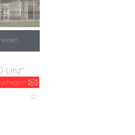
melden
 Linz"
uchagent