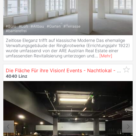
#
Büro
#
Loft
#
Altbau
#
Garten
#
Terrasse
#
barrierefrei
Zeitlose Eleganz trifft auf klassische Moderne Das ehemalige
Verwaltungsgebäude der Ringbrotwerke (Errichtungsjahr 1922)
wurde umfassend von der ARE Austrian Real Estate einer
umfassenden Revitalisierung unterzogen und
...
[
Mehr
]
Die Fläche Für ihre Vision! Events - Nachtlokal - Gastronomie - Club - zu Mieten in
4040
Linz