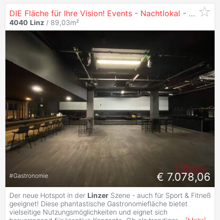
DIE Fläche für Ihre Vision! Events - Nachtlokal - Gastronomie - Club - zu mieten in
4040
Linz
/ 89,03m²
€ 7.078,06
#
Gastronomie
Der neue Hotspot in der
Linzer
Szene - auch für Sport & Fitneß
geeignet! Diese phantastische Gastronomiefläche bietet
vielseitige Nutzungsmöglichkeiten und eignet sich