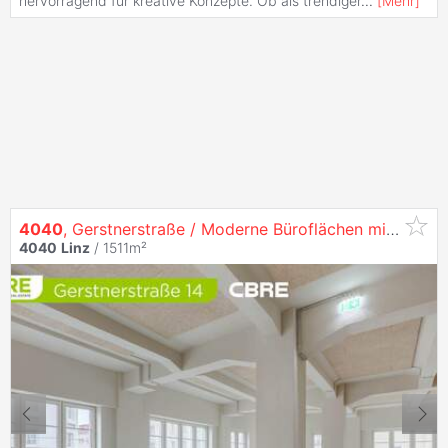
hervorragend für kreative Konzepte. Ob als trendiger
...
[
Mehr
]
4040
, Gerstnerstraße / Moderne Büroflächen mit Einzigartigem Flair auf 3 Ebenen in
4040
Linz
/ 1511m²