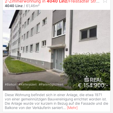
2-Zimmerwohnung in
4040
Linz
/Freistädter Straße 90 Top 9
4040
Linz
/ 61,46m²
€ 154.900,-
#
Balkon
#
Kellerabteil
#
Parkmöglichkeit
Diese Wohnung befindet sich in einer Anlage, die etwa 1971
von einer gemeinnützigen Bauvereinigung errichtet worden ist.
Die Anlage wurde vor kurzem in Bezug auf die Fassade und die
Balkone von der Verkäuferin saniert
...
[
Mehr
]