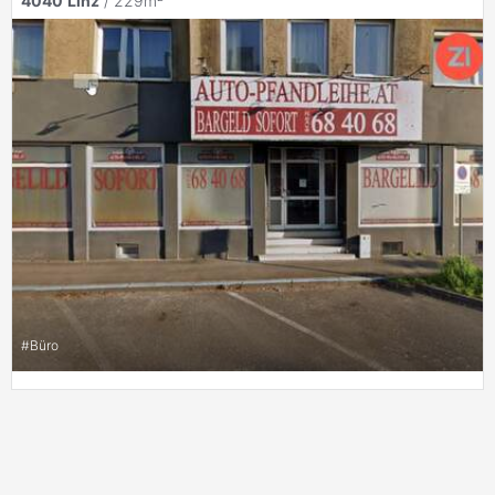
4040
Linz
/ 229m²
#
Büro