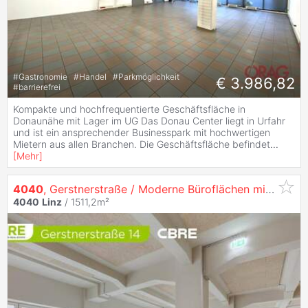
#
Gastronomie
#
Handel
#
Parkmöglichkeit
€ 3.986,82
#
barrierefrei
Kompakte und hochfrequentierte Geschäftsfläche in
Donaunähe mit Lager im UG Das Donau Center liegt in Urfahr
und ist ein ansprechender Businesspark mit hochwertigen
Mietern aus allen Branchen. Die Geschäftsfläche befindet
...
[
Mehr
]
4040
, Gerstnerstraße / Moderne Büroflächen mit einzigartigem Flair auf 3 Ebenen in
4040
Linz
/ 1511,2m²