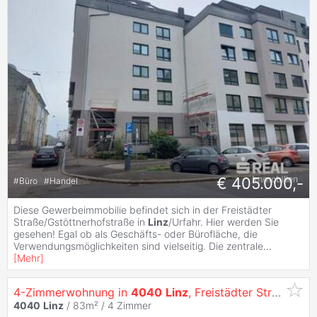
€ 405.000,-
#
Büro
#
Handel
Diese Gewerbeimmobilie befindet sich in der Freistädter
Straße/Gstöttnerhofstraße in
Linz
/Urfahr. Hier werden Sie
gesehen! Egal ob als Geschäfts- oder Bürofläche, die
Verwendungsmöglichkeiten sind vielseitig. Die zentrale
...
[
Mehr
]
4-Zimmerwohnung in
4040
Linz
, Freistädter Straße 86 Top 4
4040
Linz
/ 83m² /
4 Zimmer