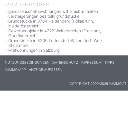
IMMMO ENTDECKEN
genossenschaftswohnungen wilhelmsbur mieten
versteigerungen bez tulln grundstücke
Grundstücke in 3704 Heldenberg (Hollabrunn,
Niederösterreich)
Gewerbeobjekte in 4272 Weitersfelden (Freistadt,
Oberösterreich)
Grundstücke in 8200 Ludersdorf-Wilfersdorf (Weiz,
Steiermark)
Mietwohnungen in Salzburg
NUTZUNGSBEDINGUNGEN
DATENSCHUTZ
IMPRESSUM
TIPPS
IMMMO-APP
ANZEIGE AUFGEBEN
COPYRIGHT 2009-2026 IMMMO.AT