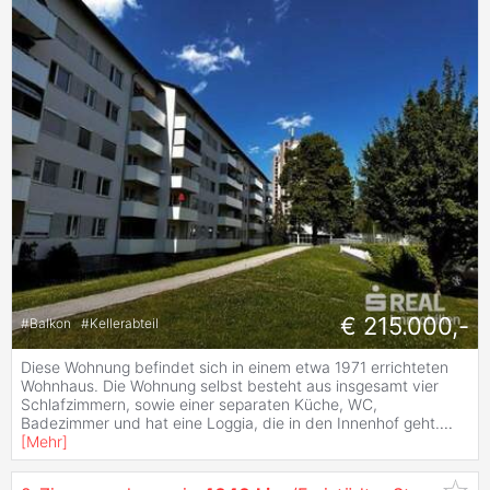
€ 215.000,-
#
Balkon
#
Kellerabteil
Diese Wohnung befindet sich in einem etwa 1971 errichteten
Wohnhaus. Die Wohnung selbst besteht aus insgesamt vier
Schlafzimmern, sowie einer separaten Küche, WC,
Badezimmer und hat eine Loggia, die in den Innenhof geht.
...
[
Mehr
]