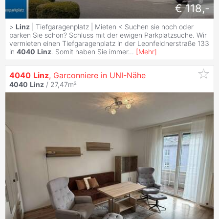
€ 118,-
>
Linz
| Tiefgaragenplatz | Mieten < Suchen sie noch oder
parken Sie schon? Schluss mit der ewigen Parkplatzsuche. Wir
vermieten einen Tiefgaragenplatz in der Leonfeldnerstraße 133
in
4040
Linz
. Somit haben Sie immer
...
[
Mehr
]
4040
Linz
, Garconniere in UNI-Nähe
4040
Linz
/ 27,47m²