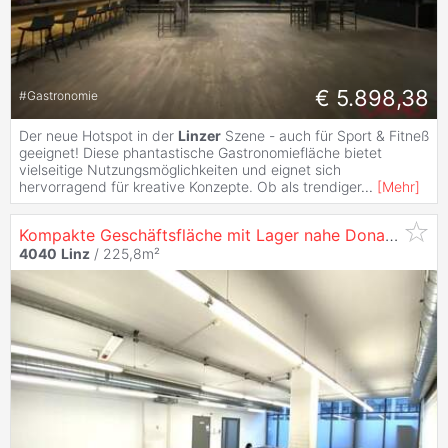
€ 5.898,38
#
Gastronomie
Der neue Hotspot in der
Linzer
Szene - auch für Sport & Fitneß
geeignet! Diese phantastische Gastronomiefläche bietet
vielseitige Nutzungsmöglichkeiten und eignet sich
hervorragend für kreative Konzepte. Ob als trendiger
...
[
Mehr
]
Kompakte Geschäftsfläche mit Lager nahe Donau zu mieten - in
4040
Linz
/ 225,8m²