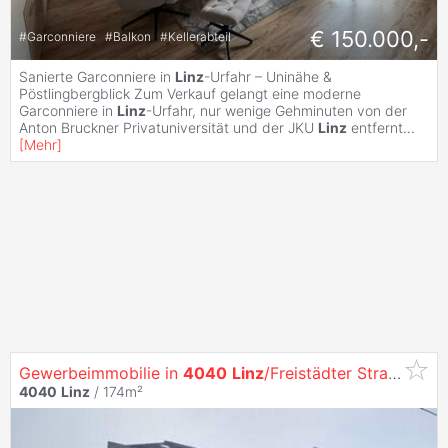
€ 150.000,-
#
Garconniere
#
Balkon
#
Kellerabteil
Sanierte Garconniere in
Linz
-Urfahr – Uninähe &
Pöstlingbergblick Zum Verkauf gelangt eine moderne
Garconniere in
Linz
-Urfahr, nur wenige Gehminuten von der
Anton Bruckner Privatuniversität und der JKU
Linz
entfernt
...
[
Mehr
]
Gewerbeimmobilie in
4040
Linz
/Freistädter Straße
4040
Linz
/ 174m²