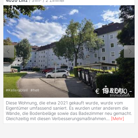
4020
Linz
/ 51m² /
2 Zimmer
€ 194.000,-
#
Kellerabteil
#
hell
Diese Wohnung, die etwa 2021 gekauft wurde, wurde vom
Eigentümer umfassend saniert. Es wurden unter anderem die
Wände, die Bodenbeläge sowie das Badezimmer neu gemacht.
Gleichzeitig mit diesen Verbesserungsmaßnahmen
...
[
Mehr
]