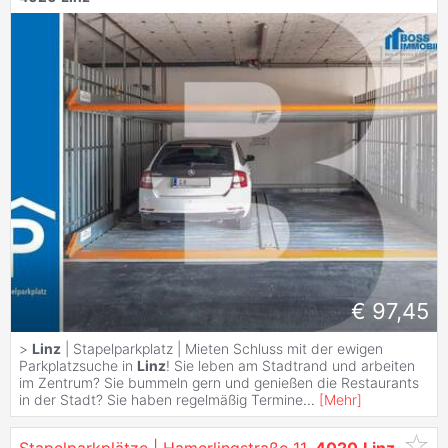
€ 97,45
>
Linz
| Stapelparkplatz | Mieten Schluss mit der ewigen
Parkplatzsuche in
Linz
! Sie leben am Stadtrand und arbeiten
im Zentrum? Sie bummeln gern und genießen die Restaurants
in der Stadt? Sie haben regelmäßig Termine
...
[
Mehr
]