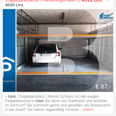
Stapelparkplätze | Hamerlingstraße 11,
4020
Linz
4020
Linz
€ 87,-
>
Linz
| Stapelparkplatz | Mieten Schluss mit der ewigen
Parkplatzsuche in
Linz
! Sie leben am Stadtrand und arbeiten
im Zentrum? Sie bummeln gerne und genießen die Restaurants
in der Stadt? Sie haben regelmäßig Termine
...
[
Mehr
]