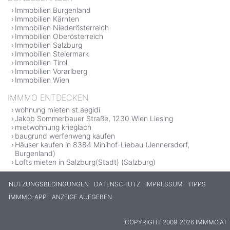
Immobilien Burgenland
Immobilien Kärnten
Immobilien Niederösterreich
Immobilien Oberösterreich
Immobilien Salzburg
Immobilien Steiermark
Immobilien Tirol
Immobilien Vorarlberg
Immobilien Wien
IMMMO ENTDECKEN
wohnung mieten st.aegidi
Jakob Sommerbauer Straße, 1230 Wien Liesing
mietwohnung krieglach
baugrund werfenweng kaufen
Häuser kaufen in 8384 Minihof-Liebau (Jennersdorf,
Burgenland)
Lofts mieten in Salzburg(Stadt) (Salzburg)
NUTZUNGSBEDINGUNGEN
DATENSCHUTZ
IMPRESSUM
TIPPS
IMMMO-APP
ANZEIGE AUFGEBEN
COPYRIGHT 2009-2026 IMMMO.AT