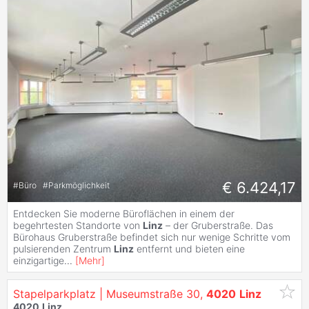
€ 6.424,17
#
Büro
#
Parkmöglichkeit
Entdecken Sie moderne Büroflächen in einem der
begehrtesten Standorte von
Linz
– der Gruberstraße. Das
Bürohaus Gruberstraße befindet sich nur wenige Schritte vom
pulsierenden Zentrum
Linz
entfernt und bieten eine
einzigartige
...
[
Mehr
]
Stapelparkplatz | Museumstraße 30,
4020
Linz
4020
Linz