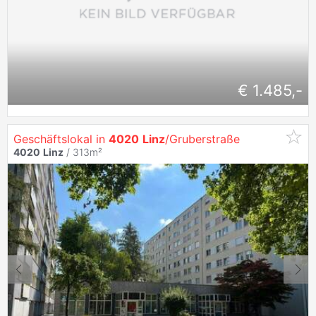
€ 1.485,-
Geschäftslokal in
4020
Linz
/Gruberstraße
4020
Linz
/ 313m²