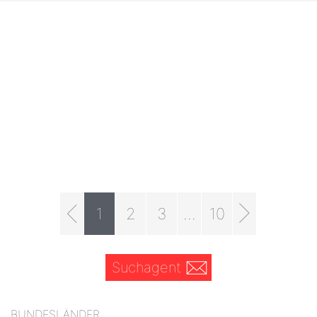
1
2
3
...
10
Suchagent
BUNDESLÄNDER