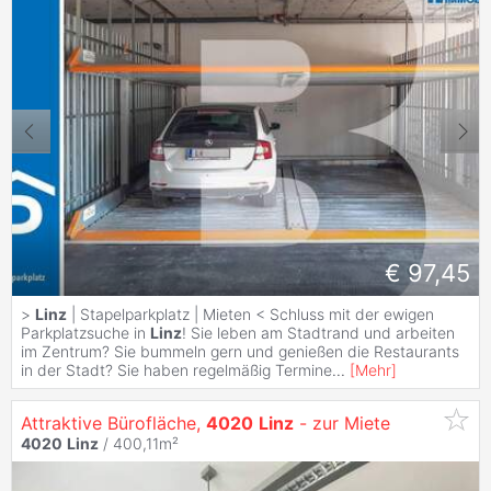
€ 97,45
>
Linz
| Stapelparkplatz | Mieten < Schluss mit der ewigen
Parkplatzsuche in
Linz
! Sie leben am Stadtrand und arbeiten
im Zentrum? Sie bummeln gern und genießen die Restaurants
in der Stadt? Sie haben regelmäßig Termine
...
[
Mehr
]
Attraktive Bürofläche,
4020
Linz
- zur Miete
4020
Linz
/ 400,11m²