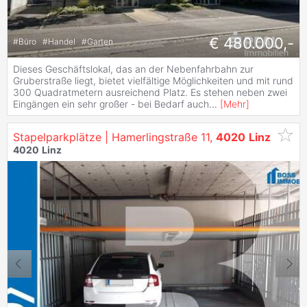
€ 480.000,-
#
Büro
#
Handel
#
Garten
Dieses Geschäftslokal, das an der Nebenfahrbahn zur
Gruberstraße liegt, bietet vielfältige Möglichkeiten und mit rund
300 Quadratmetern ausreichend Platz. Es stehen neben zwei
Eingängen ein sehr großer - bei Bedarf auch
...
[
Mehr
]
Stapelparkplätze | Hamerlingstraße 11,
4020
Linz
4020
Linz