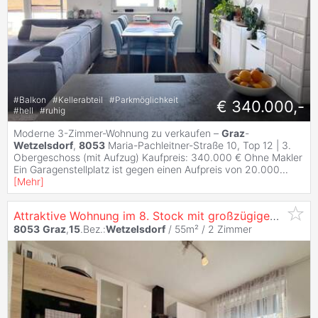
#
Balkon
#
Kellerabteil
#
Parkmöglichkeit
€ 340.000,-
#
hell
#
ruhig
Moderne 3-Zimmer-Wohnung zu verkaufen –
Graz
-
Wetzelsdorf
,
8053
Maria-Pachleitner-Straße 10, Top 12 | 3.
Obergeschoss (mit Aufzug) Kaufpreis: 340.000 € Ohne Makler
Ein Garagenstellplatz ist gegen einen Aufpreis von 20.000
...
[
Mehr
]
Attraktive Wohnung im 8. Stock mit großzügigem Westbalkon in
8053
Graz
,
15
.Bez.:
Wetzelsdorf
/ 55m² /
2 Zimmer