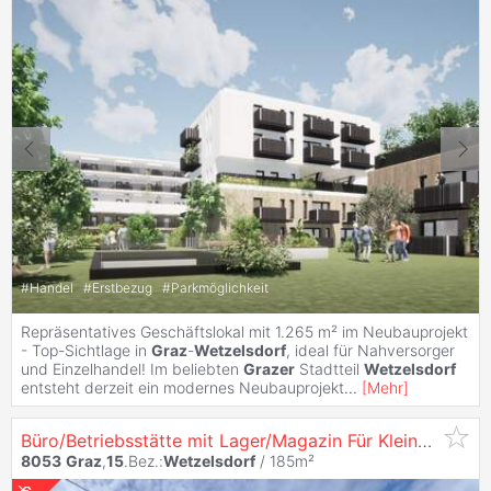
#
Handel
#
Erstbezug
#
Parkmöglichkeit
Repräsentatives Geschäftslokal mit 1.265 m² im Neubauprojekt
- Top-Sichtlage in
Graz
-
Wetzelsdorf
, ideal für Nahversorger
und Einzelhandel! Im beliebten
Grazer
Stadtteil
Wetzelsdorf
entsteht derzeit ein modernes Neubauprojekt
...
[
Mehr
]
Büro/Betriebsstätte mit Lager/Magazin Für Kleinunternehmen Nähe Autobahnauffahrt
8053
Graz
,
15
.Bez.:
Wetzelsdorf
/ 185m²