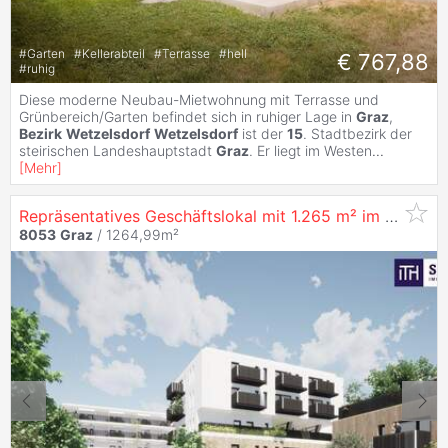
#
Garten
#
Kellerabteil
#
Terrasse
#
hell
€ 767,88
#
ruhig
Diese moderne Neubau-Mietwohnung mit Terrasse und
Grünbereich/Garten befindet sich in ruhiger Lage in
Graz
,
Bezirk
Wetzelsdorf
Wetzelsdorf
ist der
15
. Stadtbezirk der
steirischen Landeshauptstadt
Graz
. Er liegt im Westen
...
[
Mehr
]
Repräsentatives Geschäftslokal mit 1.265 m² im Neubauprojekt ? Top-Sichtlage in
8053
Graz
/ 1264,99m²