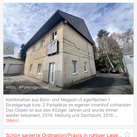
#
Büro
#
Parkmöglichkeit
Kombination aus Büro- und Magazin-/Lagerflächen 1
Einzelgarage bzw. 2 Parkplätze im eigenen Innenhof vorhanden
Das Objekt ist aus den 60ziger Jahren und wurde immer
wieder teilsaniert, 2014: Heizung und Dachstuhl; 2016:
...
[
Mehr
]
Schön sanierte Ordination/Praxis in ruhiger Lage im
Gra