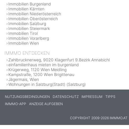
Immobilien Burgenland
Immobilien Kärnten
Immobilien Niederösterreich
Immobilien Oberösterreich
Immobilien Salzburg
Immobilien Steiermark
Immobilien Tirol
Immobilien Vorarlberg
Immobilien Wien
IMMMO ENTDECKEN
Zahlbrucknerweg, 9020 Klagenfurt 9.Bezirk Annabichl
einfamilienhaus mieten im burgenland
Krügerweg, 1120 Wien Meidling
Kampstraße, 1200 Wien Brigittenau
Jägermais, Wien
Wohnungen in Salzburg(Stadt) (Salzburg)
NUTZUNGSBEDINGUNGEN
DATENSCHUTZ
IMPRESSUM
TIPPS
IMMMO-APP
ANZEIGE AUFGEBEN
COPYRIGHT 2009-2026 IMMMO.AT