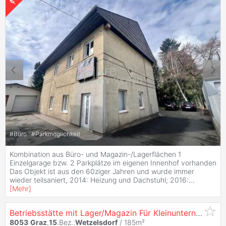
#
Büro
#
Parkmöglichkeit
Kombination aus Büro- und Magazin-/Lagerflächen 1
Einzelgarage bzw. 2 Parkplätze im eigenen Innenhof vorhanden
Das Objekt ist aus den 60ziger Jahren und wurde immer
wieder teilsaniert, 2014: Heizung und Dachstuhl; 2016:
...
[
Mehr
]
Betriebsstätte mit Lager/Magazin Für Kleinunternehmen Nähe Autobahnauffahrt
8053
Graz
,
15
.Bez.:
Wetzelsdorf
/ 185m²