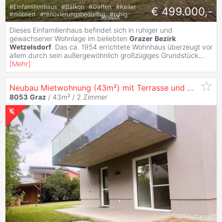
#
Einfamilienhaus
#
Balkon
#
Garten
#
Keller
€ 499.000,-
#
möbliert
#
renovierungsbedürftig
#
ruhig
Dieses Einfamilienhaus befindet sich in ruhiger und
gewachsener Wohnlage im beliebten
Grazer
Bezirk
Wetzelsdorf
. Das ca. 1954 errichtete Wohnhaus überzeugt vor
allem durch sein außergewöhnlich großzügiges Grundstück
...
[
Mehr
]
Neubau Mietwohnung (43m²) mit Terrasse und Grünbereich in
8053
Graz
/ 43m² /
2 Zimmer