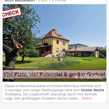
8053
Wetzelsdorf
/ 216m² /
6 Zimmer
#
Büro
#
Einfamilienhaus
#
Mehrfamilienhaus
#
Balkon
#
Garten
#
Keller
#
Parkmöglichkeit
#
Terrasse
€ 579.000,-
#
ruhig
Dieses in Massivbauweise errichtete Wohnhaus befindet sich
in sonniger und ruhiger Siedlungslage nahe dem
Grazer
Bezirk
Straßgang. Die Liegenschaft überzeugt durch ihre zentrale
Lage, den großzügigen Südwest-Garten sowie
...
[
Mehr
]