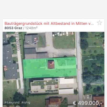
Bauträgergrundstück mit Altbestand in Mitten von
Wetze
8053
Graz
/ 1248m²
€ 499.000,-
#
Baugrund
#
ruhig