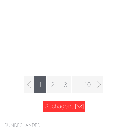
1
2
3
...
10
Suchagent
BUNDESLÄNDER