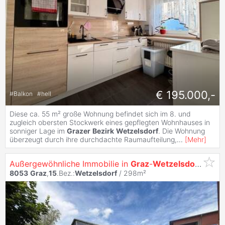
€ 195.000,-
#
Balkon
#
hell
Diese ca. 55 m² große Wohnung befindet sich im 8. und
zugleich obersten Stockwerk eines gepflegten Wohnhauses in
sonniger Lage im
Grazer
Bezirk
Wetzelsdorf
. Die Wohnung
überzeugt durch ihre durchdachte Raumaufteilung,
...
[
Mehr
]
Außergewöhnliche Immobilie in
Graz
-
Wetzelsdorf
– viel
8053
Graz
,
15
.Bez.:
Wetzelsdorf
/ 298m²