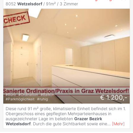
8052
Wetzelsdorf
/ 91m² /
3 Zimmer
#
Büro
#
Ordination
#
Balkon
€ 1.200,-
#
Parkmöglichkeit
#
ruhig
Diese rund 91 m² große, klimatisierte Einheit befindet sich im 1.
Obergeschoss eines gepflegten Mehrparteienhauses in
ausgezeichneter Lage im beliebten
Grazer
Bezirk
Wetzelsdorf
. Durch die gute Sichtbarkeit sowie eine
...
[
Mehr
]