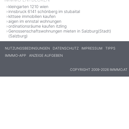
kleingarten 1210 wien
innsbruck 6141 schönberg im stubaital
kittsee immobilien kaufen
aigen im ennstal wohnungen
ordinationsräume kaufen itzling
Genossenschaftswohnungen mieten in Salzburg(Stadt)
(Salzburg)
NUTZUNGSBEDINGUNGEN
DATENSCHUTZ
IMPRESSUM
TIPPS
IMMMO-APP
ANZEIGE AUFGEBEN
COPYRIGHT 2009-2026 IMMMO.AT