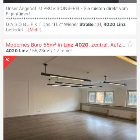
Unser Angebot ist PROVISIONSFREI - Sie mieten direkt vom
Eigentümer!
*************************************************************
D A S O B J E K T Das "TLZ" Wiener
Straße
131,
4020
Linz
befindet
...
[
Mehr
]
Modernes Büro 55m² in
Linz
4020
, zentral, Aufzug, top Ausstattung!
4020
Linz
/ 55,23m² /
1 Zimmer