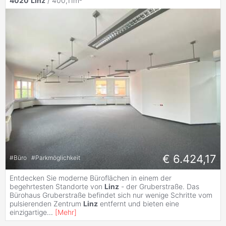
4020
Linz
/ 400,11m²
€ 6.424,17
#
Büro
#
Parkmöglichkeit
Entdecken Sie moderne Büroflächen in einem der
begehrtesten Standorte von
Linz
- der Gruberstraße. Das
Bürohaus Gruberstraße befindet sich nur wenige Schritte vom
pulsierenden Zentrum
Linz
entfernt und bieten eine
einzigartige
...
[
Mehr
]