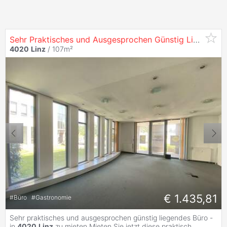
Sehr Praktisches und Ausgesprochen Günstig Liegendes Büro - in
4020
Linz
/ 107m²
€ 1.435,81
#
Büro
#
Gastronomie
Sehr praktisches und ausgesprochen günstig liegendes Büro -
in
4020
Linz
zu mieten Mieten Sie jetzt diese praktisch