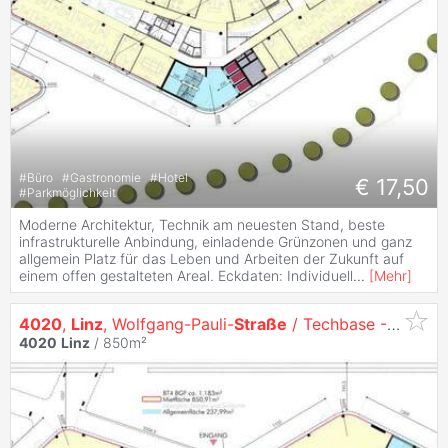
#
Büro
#
Gastronomie
#
Hotel
€ 17,50
#
Parkmöglichkeit
Moderne Architektur, Technik am neuesten Stand, beste
infrastrukturelle Anbindung, einladende Grünzonen und ganz
allgemein Platz für das Leben und Arbeiten der Zukunft auf
einem offen gestalteten Areal. Eckdaten: Individuell
...
[
Mehr
]
4020
,
Linz
, Wolfgang-Pauli-
Straße
/ Techbase - Moderne Geschäftseinheit zu vermieten - EG
4020
Linz
/ 850m²