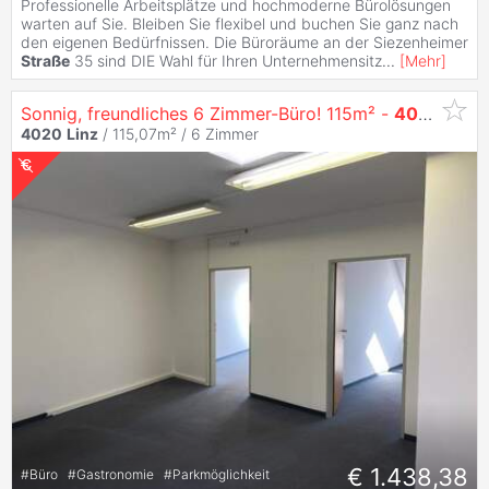
Professionelle Arbeitsplätze und hochmoderne Bürolösungen
warten auf Sie. Bleiben Sie flexibel und buchen Sie ganz nach
den eigenen Bedürfnissen. Die Büroräume an der Siezenheimer
Straße
35 sind DIE Wahl für Ihren Unternehmensitz
...
[
Mehr
]
Sonnig, freundliches 6 Zimmer-Büro! 115m² -
4020
Linz
4020
Linz
/ 115,07m² /
6 Zimmer
€ 1.438,38
#
Büro
#
Gastronomie
#
Parkmöglichkeit