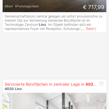
€ 717,99
#
Büro
#
Parkmöglichkeit
Gemeinschaftsbüro zentral gelegen ab sofort provisionsfrei zu
mieten! Die zur Vermietung stehende Bürofläche ist im
Technologie Zentrum
Linz
. Im Objekt befinden sich ein
repräsentatives Foyer mit Rezeption, Schulungs-,
...
[
Mehr
]
Servicierte Büroflächen in zentraler Lage in
4020
Linz
z
4020
Linz