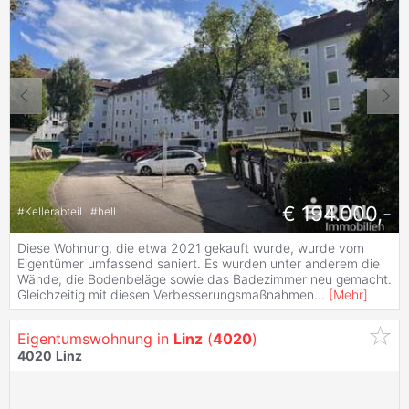
€ 194.000,-
#
Kellerabteil
#
hell
Diese Wohnung, die etwa 2021 gekauft wurde, wurde vom
Eigentümer umfassend saniert. Es wurden unter anderem die
Wände, die Bodenbeläge sowie das Badezimmer neu gemacht.
Gleichzeitig mit diesen Verbesserungsmaßnahmen
...
[
Mehr
]
Eigentumswohnung in
Linz
(
4020
)
4020
Linz