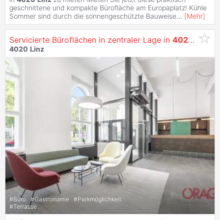
geschnittene und kompakte Bürofläche am Europaplatz! Kühle
Sommer sind durch die sonnengeschützte Bauweise
...
[
Mehr
]
Servicierte Büroflächen in zentraler Lage in
4020
Linz
z
4020
Linz
#
Büro
#
Gastronomie
#
Parkmöglichkeit
#
Terrasse