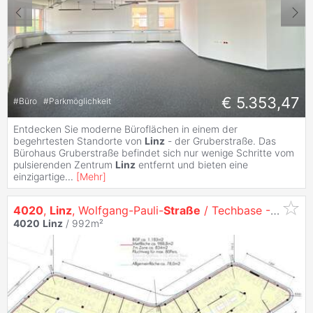
€ 5.353,47
#
Büro
#
Parkmöglichkeit
Entdecken Sie moderne Büroflächen in einem der
begehrtesten Standorte von
Linz
- der Gruberstraße. Das
Bürohaus Gruberstraße befindet sich nur wenige Schritte vom
pulsierenden Zentrum
Linz
entfernt und bieten eine
einzigartige
...
[
Mehr
]
4020
,
Linz
, Wolfgang-Pauli-
Straße
/ Techbase - Moderne Büros zu vermieten - 1. OG
4020
Linz
/ 992m²