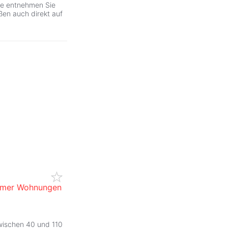
tte entnehmen Sie
en auch direkt auf
immer Wohnungen
ZurÃ
wischen 40 und 110