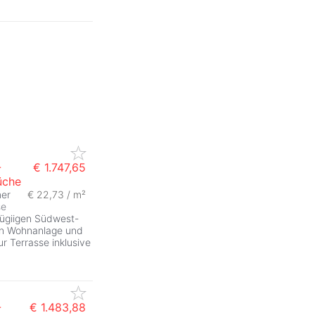
-
€ 1.747,65
üche
er
€ 22,73 / m²
se
zügiigen Südwest-
ten Wohnanlage und
 Terrasse inklusive
-
€ 1.483,88