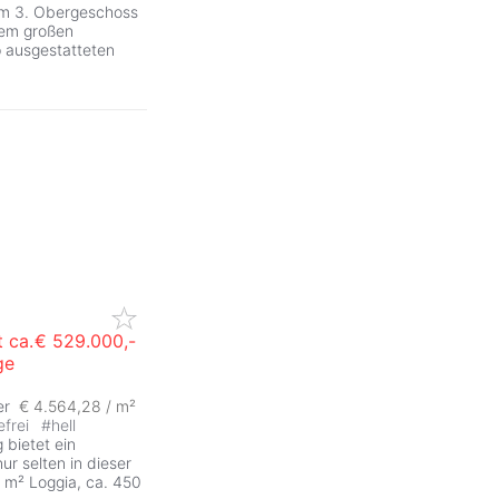
 im 3. Obergeschoss
nem großen
 ausgestatteten
 ca.
€ 529.000,-
ge
er
€ 4.564,28 / m²
efrei
#
hell
bietet ein
r selten in dieser
2 m² Loggia, ca. 450