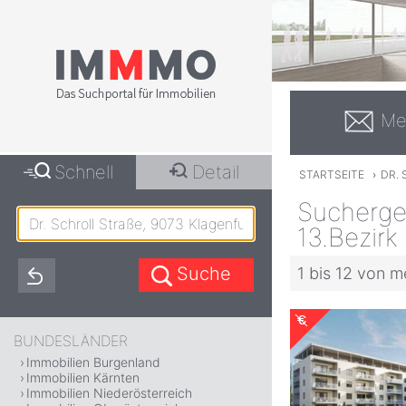
Me
Schnell
Detail
STARTSEITE
›
DR. 
Suchergeb
13.Bezirk 
1 bis 12 von m
BUNDESLÄNDER
Immobilien Burgenland
Immobilien Kärnten
Immobilien Niederösterreich