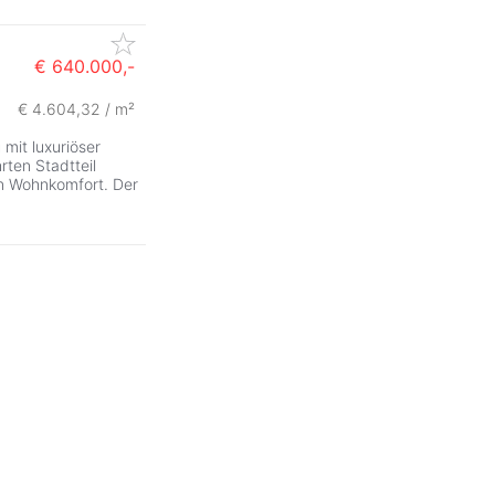
€ 640.000,-
€ 4.604,32 / m²
ZurÃ
g
mit luxuriöser
ten Stadtteil
n Wohnkomfort. Der