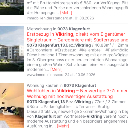
m² mit Bruttomietpreisen ab € 880, zur Verfügung! Bi
die Pläne und Preise der verschiedenen Wohnungsgröß
der Homepage:
...
[
Mehr
]
immobilien.derstandard.at
,
01.08.2026
Mietwohnung in
9073
Klagenfurt
Erstbezug in
Viktring
, direkt vom Eigentümer 
Singletraum - Garconniere mit Südterrasse un
9073
Klagenfurt
,
13
.Bez.:
Viktring
/ 40,88m² /
1 Zimm
#
Garconniere
#
Erstbezug
#
Kellerabteil
#
Parkmögli
Diese herrliche 1 Zimmerwohnung mit einer großzügige
im 3. Obergeschoss einer neu errichteten Wohnanlage
einem großen Wohn- Schlafraum, einer voll ausgestatt
modernen
...
[
Mehr
]
www.immobilienscout24.at
,
10.06.2026
Wohnung kaufen in
9073
Klagenfurt
Wohlfühlen in
Viktring
– Neuwertige 3-Zimmer
Wohnung mit hochwertiger Ausstattung
9073
Klagenfurt
,
13
.Bez.:
Viktring
/ 77m² /
3 Zimmer
#
Büro
#
Parkmöglichkeit
#
Terrasse
#
ruhig
Diese attraktive, neuwertige 3-Zimmer-Wohnung in be
von
Klagenfurt
am Wörthersee-
Viktring
vereint hochw
moderne Ausstattung und ein besonders angenehmes 
Ausführung in
...
[
Mehr
]