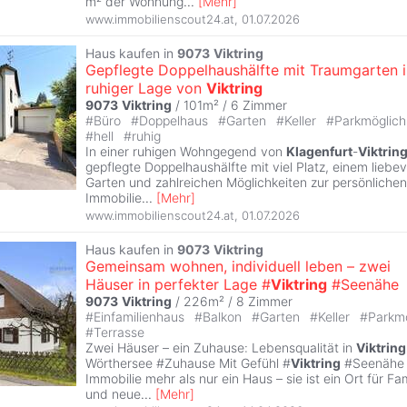
m² der Wohnung
...
[
Mehr
]
www.immobilienscout24.at
,
01.07.2026
Haus kaufen in
9073
Viktring
Gepflegte Doppelhaushälfte mit Traumgarten i
ruhiger Lage von
Viktring
9073
Viktring
/ 101m² /
6 Zimmer
#
Büro
#
Doppelhaus
#
Garten
#
Keller
#
Parkmöglich
#
hell
#
ruhig
In einer ruhigen Wohngegend von
Klagenfurt
-
Viktrin
gepflegte Doppelhaushälfte mit viel Platz, einem liebev
Garten und zahlreichen Möglichkeiten zur persönlichen
Immobilie
...
[
Mehr
]
www.immobilienscout24.at
,
01.07.2026
Haus kaufen in
9073
Viktring
Gemeinsam wohnen, individuell leben – zwei
Häuser in perfekter Lage #
Viktring
#Seenähe
9073
Viktring
/ 226m² /
8 Zimmer
#
Einfamilienhaus
#
Balkon
#
Garten
#
Keller
#
Parkmö
#
Terrasse
Zwei Häuser – ein Zuhause: Lebensqualität in
Viktring
Wörthersee #Zuhause Mit Gefühl #
Viktring
#Seenähe 
Immobilie mehr als nur ein Haus – sie ist ein Ort für F
und neue
...
[
Mehr
]