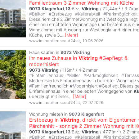
Familientraum 3 Zimmer Wohnung mit Küche
9073
Klagenfurt
,
13
.Bez.:
Viktring
/ 72,44m² /
3 Zimm
#
Balkon
#
Erstbezug
#
Kellerabteil
#
Parkmöglichkeit
Diese herrliche 2 Zimmerwohnung mit Westloggia lieg
einer neu errichteten Wohnanlage und besteht aus ei
Wohnzimmer mit Ausgang zur Westloggia und einer top
Küche, sowie 3
...
[
Mehr
]
www.immobilienscout24.at
,
10.06.2026
Haus kaufen in
9073
Viktring
Ihr neues Zuhause in
Viktring
#Gepflegt &
modernisiert
9073
Viktring
/ 115m² /
4 Zimmer
#
Einfamilienhaus
#
Keller
#
Parkmöglichkeit
#
Terras
Modernisiertes Einfamilienhaus in beliebter Wohnlage
#Familienfreundlich #Modernisiert #Gepflegt Dieses g
Einfamilienhaus in einer beliebten Wohngegend von
Kl
überzeugt mit einer
...
[
Mehr
]
www.immobilienscout24.at
,
22.07.2026
Wohnung mieten in
9073
Klagenfurt
Erstbezug in
Viktring
, direkt vom Eigentümer 
Pärchenhit - sonnige 2 Zimmer Wohnung mit 
9073
Klagenfurt
,
13
.Bez.:
Viktring
/ 47,71m² /
2 Zimm
#
Balkon
#
Erstbezug
#
Kellerabteil
#
Parkmöglichkeit