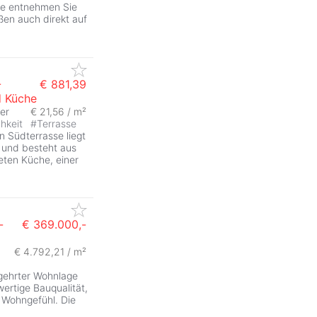
tte entnehmen Sie
en auch direkt auf
-
€ 881,39
d Küche
er
€ 21,56 / m²
chkeit
#
Terrasse
n Südterrasse liegt
 und besteht aus
eten Küche, einer
-
€ 369.000,-
€ 4.792,21 / m²
gehrter Wohnlage
ertige Bauqualität,
Wohngefühl. Die