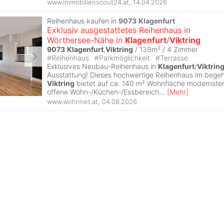
www.immobilienscout24.at
,
14.04.2026
Reihenhaus kaufen in
9073
Klagenfurt
Exklusiv ausgestattetes Reihenhaus in
Wörthersee-Nähe in
Klagenfurt
/
Viktring
9073
Klagenfurt
,
Viktring
/ 139m² /
4 Zimmer
#
Reihenhaus
#
Parkmöglichkeit
#
Terrasse
Exklusives Neubau-Reihenhaus in
Klagenfurt
/
Viktrin
Ausstattung! Dieses hochwertige Reihenhaus im begehr
Viktring
bietet auf ca. 140 m² Wohnfläche modernste
offene Wohn-/Küchen-/Essbereich
...
[
Mehr
]
www.wohnnet.at
,
04.08.2026