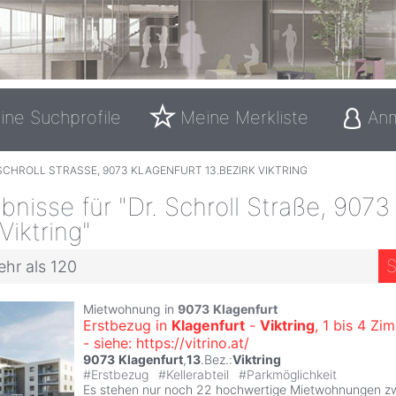
ine Suchprofile
Meine Merkliste
An
SCHROLL STRASSE, 9073 KLAGENFURT 13.BEZIRK VIKTRING
nisse für "Dr. Schroll Straße, 9073
Viktring"
S
ehr als 120
Mietwohnung in
9073
Klagenfurt
Erstbezug in
Klagenfurt
-
Viktring
, 1 bis 4 Z
- siehe: https://vitrino.at/
9073
Klagenfurt
,
13
.Bez.:
Viktring
#
Erstbezug
#
Kellerabteil
#
Parkmöglichkeit
Es stehen nur noch 22 hochwertige Mietwohnungen z