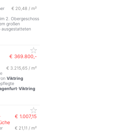
er
€ 20,48 / m²
t im 2. Obergeschoss
nem großen
 ausgestatteten
€ 369.800,-
€ 3.215,65 / m²
se
 von
Viktring
epflegte
agenfurt
-
Viktring
-
€ 1.007,15
Küche
er
€ 21,11 / m²