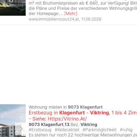
m² mit Bruttomietpreisen ab € 880, zur Verfügung! Bi
die Pläne und Preise der verschiedenen Wohnungsgröß
der Homepage:
...
[
Mehr
]
www.immobilienscout24.at
,
11.06.2026
Wohnung mieten in
9073
Klagenfurt
Erstbezug in
Klagenfurt
-
Viktring
, 1 bis 4 Z
- Siehe: Https:/Vitrino.At/
9073
Klagenfurt
,
13
.Bez.:
Viktring
#
Erstbezug
#
Kellerabteil
#
Parkmöglichkeit
#
ruhig
Es stehen nur noch 22 hochwertige Mietwohnungen z