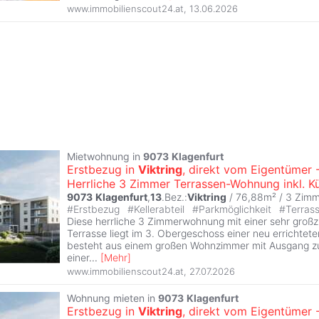
www.immobilienscout24.at
,
13.06.2026
Mietwohnung in
9073
Klagenfurt
Erstbezug in
Viktring
, direkt vom Eigentümer 
Herrliche 3 Zimmer Terrassen-Wohnung inkl. K
9073
Klagenfurt
,
13
.Bez.:
Viktring
/ 76,88m² /
3 Zimm
#
Erstbezug
#
Kellerabteil
#
Parkmöglichkeit
#
Terras
Diese herrliche 3 Zimmerwohnung mit einer sehr groß
Terrasse liegt im 3. Obergeschoss einer neu errichte
besteht aus einem großen Wohnzimmer mit Ausgang zur
einer
...
[
Mehr
]
www.immobilienscout24.at
,
27.07.2026
Wohnung mieten in
9073
Klagenfurt
Erstbezug in
Viktring
, direkt vom Eigentümer 