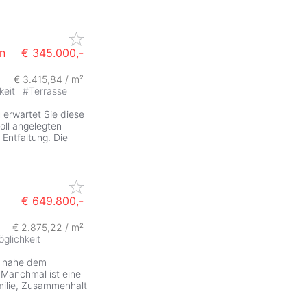
n
€ 345.000,-
€ 3.415,84 / m²
keit
#
Terrasse
g
erwartet Sie diese
oll angelegten
 Entfaltung. Die
€ 649.800,-
€ 2.875,22 / m²
glichkeit
nahe dem
Manchmal ist eine
amilie, Zusammenhalt