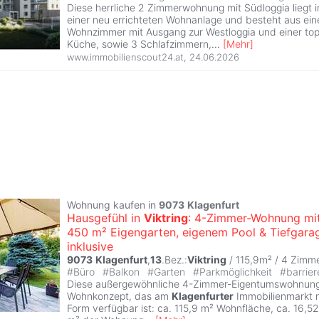
Diese herrliche 2 Zimmerwohnung mit Südloggia liegt
einer neu errichteten Wohnanlage und besteht aus ei
Wohnzimmer mit Ausgang zur Westloggia und einer top
Küche, sowie 3 Schlafzimmern,
...
[
Mehr
]
www.immobilienscout24.at
,
24.06.2026
Wohnung kaufen in
9073
Klagenfurt
Hausgefühl in
Viktring
: 4-Zimmer-Wohnung mit
450 m² Eigengarten, eigenem Pool & Tiefgara
inklusive
9073
Klagenfurt
,
13
.Bez.:
Viktring
/ 115,9m² /
4 Zimm
#
Büro
#
Balkon
#
Garten
#
Parkmöglichkeit
#
barrier
Diese außergewöhnliche 4-Zimmer-Eigentumswohnung 
Wohnkonzept, das am
Klagenfurter
Immobilienmarkt nu
Form verfügbar ist: ca. 115,9 m² Wohnfläche, ca. 16,5