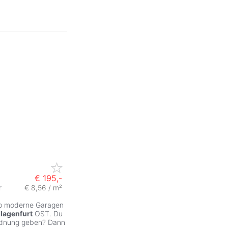
€ 195,-
r
€ 8,56 / m²
op moderne Garagen
lagenfurt
OST. Du
rdnung geben? Dann