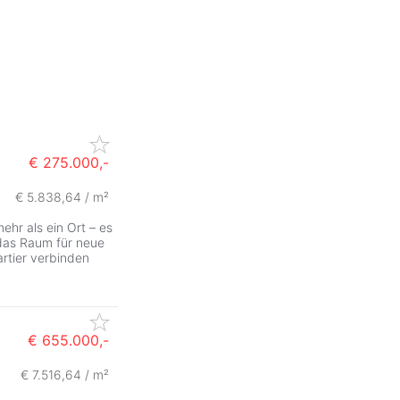
€ 275.000,-
€ 5.838,64 / m²
r als ein Ort – es
, das Raum für neue
artier verbinden
€ 655.000,-
€ 7.516,64 / m²