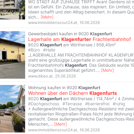
WO STADT AUF ZUHAUSE TRIFFT Avant Gardens ist meh
ist ein Gefühl. Ein Zuhause, das inspiriert. Ein Umfeld
Ideen schafft und den Alltag bereichert. In diesem Qu
sich
...
[
Mehr
]
www.immobilienscout24.at
,
16.06.2026
Gewerbeobjekt kaufen in 9020
Klagenfurt
Lagerhalle am
Klagenfurter
Frachtenbahnhof
9020
Klagenfurt
am Wörthersee / 958,45m²
#
Büro
#
Halle
_LAGERHALLE AM FRACHTENBAHNHOF KLAGENFURT_
steht eine großzügige Lagerhalle in unmittelbarer Näh
Frachtenbahnhofs
Klagenfurt
. Das Gebäude wurde 196
sogenanntes Superädifikat geführt.
...
[
Mehr
]
www.dibeo.at
,
25.06.2026
Wohnung kaufen in 9020
Klagenfurt
Wohnen über den Dächern
Klagenfurts
9020
Klagenfurt
am Wörthersee / 114,74m² /
4 Zimm
#
Dachgeschoss
#
Terrasse
#
barrierefrei
#
ruhig
+ Außergewöhnliche Dachgeschoss-Residenz mit zwei
revitalisierten Ringstraßen-Palais Nicht jede Wohnung i
gemacht. Diese außergewöhnliche Dachgeschoss-Resid
Menschen,
...
[
Mehr
]
www.immobilienscout24.at
,
16.06.2026