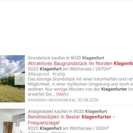
Grundstück kaufen in 9020
Klagenfurt
Attraktives Baugrundstück im Norden
Klagenf
9020
Klagenfurt
am Wörthersee / 2670m²
#
Baugrund
#
ruhig
Das sonnige Grundstück mit einer traumhaften und ruh
Möglichkeit, in einer idyllischen Umgebung und doch 
wohnen. Nur wenige Minuten von der
Klagenfurter
In
erwartet Sie
...
[
Mehr
]
immobilien.derstandard.at
,
02.08.2026
Anlageobjekt kaufen in 9020
Klagenfurt
Renditeobjekt in Bester
Klagenfurter
-
Frequenzlage!
9020
Klagenfurt
am Wörthersee / 260m²