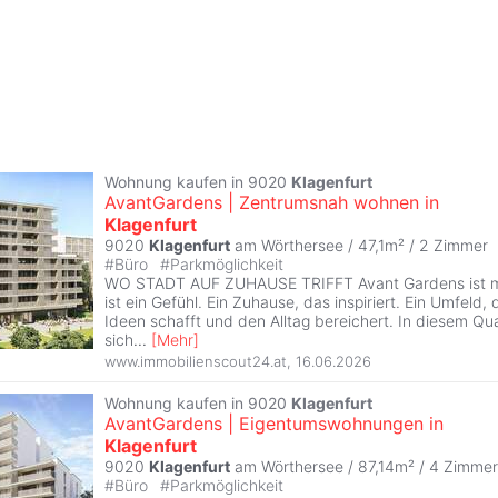
Wohnung kaufen in 9020
Klagenfurt
AvantGardens | Zentrumsnah wohnen in
Klagenfurt
9020
Klagenfurt
am Wörthersee / 47,1m² /
2 Zimmer
#
Büro
#
Parkmöglichkeit
WO STADT AUF ZUHAUSE TRIFFT Avant Gardens ist meh
ist ein Gefühl. Ein Zuhause, das inspiriert. Ein Umfeld
Ideen schafft und den Alltag bereichert. In diesem Qu
sich
...
[
Mehr
]
www.immobilienscout24.at
,
16.06.2026
Wohnung kaufen in 9020
Klagenfurt
AvantGardens | Eigentumswohnungen in
Klagenfurt
9020
Klagenfurt
am Wörthersee / 87,14m² /
4 Zimmer
#
Büro
#
Parkmöglichkeit