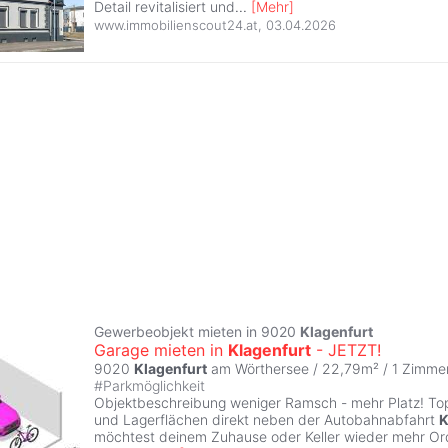
Detail revitalisiert und
...
[
Mehr
]
www.immobilienscout24.at
,
03.04.2026
Gewerbeobjekt mieten in 9020
Klagenfurt
Garage mieten in
Klagenfurt
- JETZT!
9020
Klagenfurt
am Wörthersee / 22,79m² /
1 Zimme
#
Parkmöglichkeit
Objektbeschreibung weniger Ramsch - mehr Platz! T
und Lagerflächen direkt neben der Autobahnabfahrt
K
möchtest deinem Zuhause oder Keller wieder mehr O