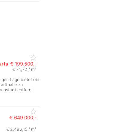
urts
€ 199.500,-
€ 74,72 / m²
ZurÃ
igen Lage bietet die
stadtnahe zu
nenstadt entfernt
€ 649.000,-
€ 2.496,15 / m²
ZurÃ