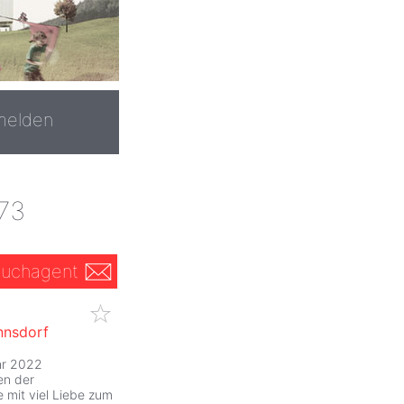
melden
073
uchagent
nnsdorf
hr 2022
en der
 mit viel Liebe zum