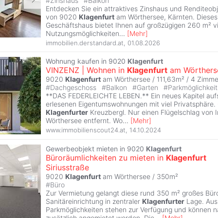
#
Zinshaus
#
Balkon
Entdecken Sie ein attraktives Zinshaus und Renditeobj
von 9020
Klagenfurt
am Wörthersee, Kärnten. Diese
Geschäftshaus bietet Ihnen auf großzügigen 260 m² vie
Nutzungsmöglichkeiten
...
[
Mehr
]
immobilien.derstandard.at
,
01.08.2026
Wohnung kaufen in 9020
Klagenfurt
VINZENZ | Wohnen in
Klagenfurt
am Wörthers
9020
Klagenfurt
am Wörthersee / 111,63m² /
4 Zimme
#
Dachgeschoss
#
Balkon
#
Garten
#
Parkmöglichkei
**DAS FEDERLEICHTE LEBEN.** Ein neues Kapitel aufs
erlesenen Eigentumswohnungen mit viel Privatsphäre
Klagenfurter
Kreuzbergl. Nur einen Flügelschlag von 
Wörthersee entfernt. Wo
...
[
Mehr
]
www.immobilienscout24.at
,
14.10.2024
Gewerbeobjekt mieten in 9020
Klagenfurt
Büroräumlichkeiten zu mieten in
Klagenfurt
Siriusstraße
9020
Klagenfurt
am Wörthersee / 350m²
#
Büro
Zur Vermietung gelangt diese rund 350 m² großes Büro 
Sanitäreinrichtung in zentraler
Klagenfurter
Lage. Aus
Parkmöglichkeiten stehen zur Verfügung und können 
zusätzlich angemietet werden. Die
...
[
Mehr
]