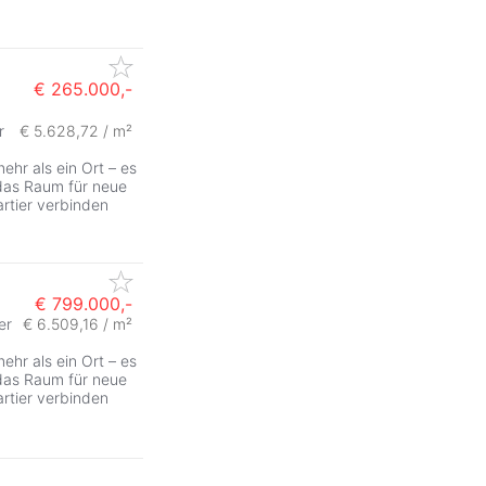
€ 265.000,-
r
€ 5.628,72 / m²
r als ein Ort – es
, das Raum für neue
artier verbinden
€ 799.000,-
er
€ 6.509,16 / m²
r als ein Ort – es
, das Raum für neue
artier verbinden