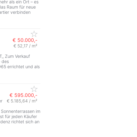
r als ein Ort – es
, das Raum für neue
artier verbinden
€ 50.000,-
€ 52,17 / m²
 Zum Verkauf
e des
5 errichtet und als
€ 595.000,-
er
€ 5.185,64 / m²
 Sonnenterrassen im
st für jeden Käufer
enz richtet sich an