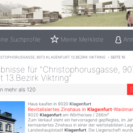
ine Suchprofile
Meine Merkliste
An
ISTOPHORUSGASSE, 9073 KLAGENFURT 13.BEZIRK VIKTRING
›
SEITE 10
bnisse für "Christophorusgasse, 9
t 13.Bezirk Viktring"
S
n mehr als 120
Haus kaufen in 9020
Klagenfurt
Revitalisiertes Zinshaus in
Klagenfurt
-Waidma
9020
Klagenfurt
am Wörthersee / 286m²
Zum Verkauf steht ein hervorragend gepflegtes, im Ja
kernsaniertes Zinshaus in einer der wertstabilsten Lag
Landeshauptstadt
Klagenfurt
. Die Liegenschaft wurde