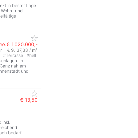
ekt in bester Lage
s Wohn- und
lfältige
ee.
€ 1.020.000,-
r
€ 9.137,33 / m²
t
#
Terrasse
#
hell
chlagen. In
. Ganz nah am
Innenstadt und
€ 13,50
inkl.
reichend
nach bedarf