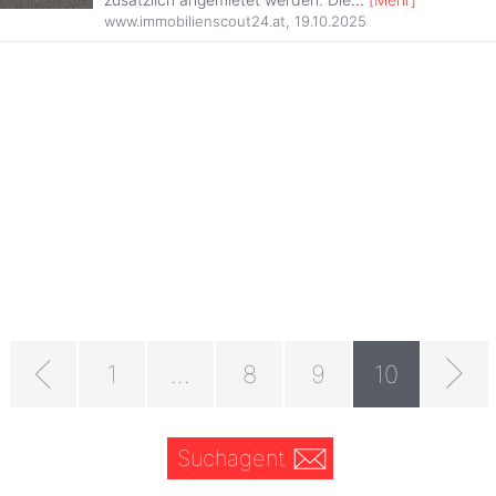
www.immobilienscout24.at
,
19.10.2025
1
...
8
9
10
Suchagent