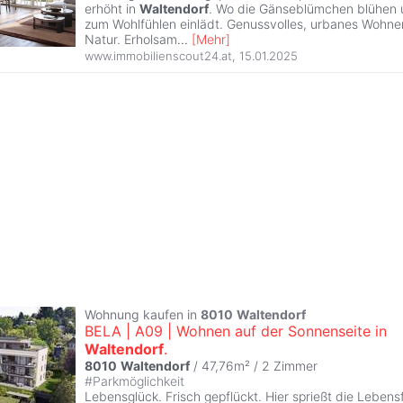
erhöht in
Waltendorf
. Wo die Gänseblümchen blühen
zum Wohlfühlen einlädt. Genussvolles, urbanes Wohne
Natur. Erholsam
...
[
Mehr
]
www.immobilienscout24.at
,
15.01.2025
Wohnung kaufen in
8010
Waltendorf
BELA | A09 | Wohnen auf der Sonnenseite in
Waltendorf
.
8010
Waltendorf
/ 47,76m² /
2 Zimmer
#
Parkmöglichkeit
Lebensglück. Frisch gepflückt. Hier sprießt die Lebens