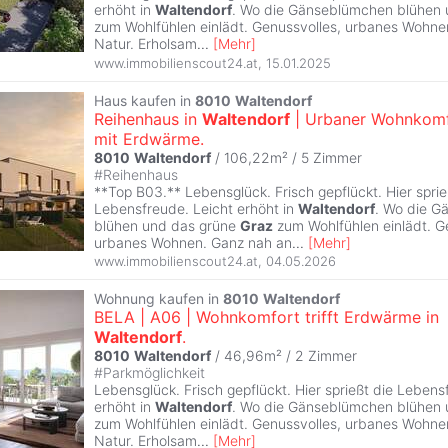
erhöht in
Waltendorf
. Wo die Gänseblümchen blühen
zum Wohlfühlen einlädt. Genussvolles, urbanes Wohne
Natur. Erholsam
...
[
Mehr
]
www.immobilienscout24.at
,
15.01.2025
Haus kaufen in
8010
Waltendorf
Reihenhaus in
Waltendorf
| Urbaner Wohnkom
mit Erdwärme.
8010
Waltendorf
/ 106,22m² /
5 Zimmer
#
Reihenhaus
**Top B03.** Lebensglück. Frisch gepflückt. Hier sprie
Lebensfreude. Leicht erhöht in
Waltendorf
. Wo die 
blühen und das grüne
Graz
zum Wohlfühlen einlädt. G
urbanes Wohnen. Ganz nah an
...
[
Mehr
]
www.immobilienscout24.at
,
04.05.2026
Wohnung kaufen in
8010
Waltendorf
BELA | A06 | Wohnkomfort trifft Erdwärme in
Waltendorf
.
8010
Waltendorf
/ 46,96m² /
2 Zimmer
#
Parkmöglichkeit
Lebensglück. Frisch gepflückt. Hier sprießt die Lebens
erhöht in
Waltendorf
. Wo die Gänseblümchen blühen
zum Wohlfühlen einlädt. Genussvolles, urbanes Wohne
Natur. Erholsam
...
[
Mehr
]