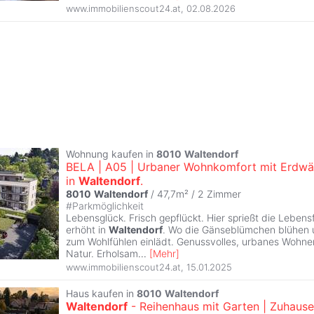
www.immobilienscout24.at
,
02.08.2026
Wohnung kaufen in
8010
Waltendorf
BELA | A05 | Urbaner Wohnkomfort mit Erdw
in
Waltendorf
.
8010
Waltendorf
/ 47,7m² /
2 Zimmer
#
Parkmöglichkeit
Lebensglück. Frisch gepflückt. Hier sprießt die Lebens
erhöht in
Waltendorf
. Wo die Gänseblümchen blühen
zum Wohlfühlen einlädt. Genussvolles, urbanes Wohne
Natur. Erholsam
...
[
Mehr
]
www.immobilienscout24.at
,
15.01.2025
Haus kaufen in
8010
Waltendorf
Waltendorf
- Reihenhaus mit Garten | Zuhause