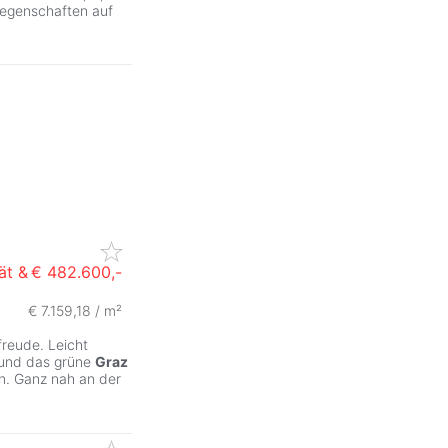
iegenschaften auf
ät &
€ 482.600,-
€ 7.159,18 / m²
freude. Leicht
 und das grüne
Graz
n. Ganz nah an der