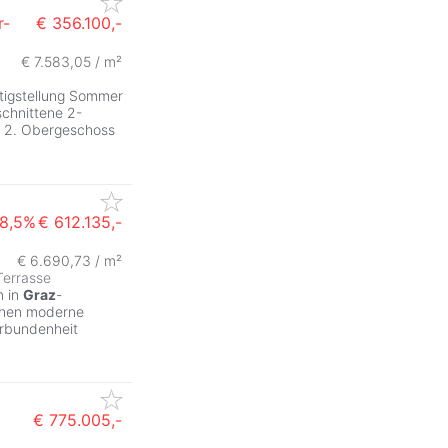
r-
€ 356.100,-
€ 7.583,05 / m²
tigstellung Sommer
schnittene 2-
 2. Obergeschoss
8,5%
€ 612.135,-
€ 6.690,73 / m²
Terrasse
m in
Graz
-
hen moderne
rbundenheit
€ 775.005,-