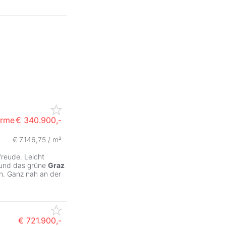
ärme
€ 340.900,-
€ 7.146,75 / m²
freude. Leicht
 und das grüne
Graz
n. Ganz nah an der
€ 721.900,-