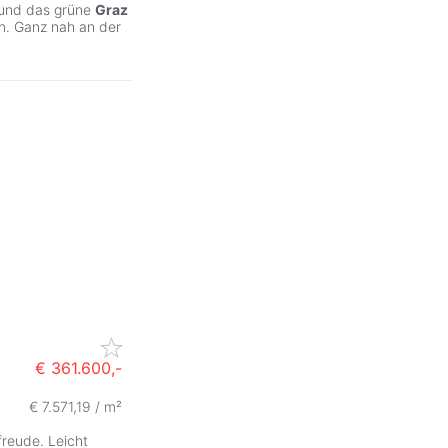
 und das grüne
Graz
n. Ganz nah an der
€ 361.600,-
€ 7.571,19 / m²
freude. Leicht