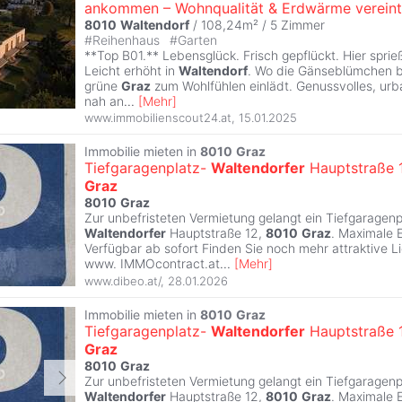
ankommen – Wohnqualität & Erdwärme vereint
8010
Waltendorf
/ 108,24m² /
5 Zimmer
#
Reihenhaus
#
Garten
**Top B01.** Lebensglück. Frisch gepflückt. Hier sprie
Leicht erhöht in
Waltendorf
. Wo die Gänseblümchen 
grüne
Graz
zum Wohlfühlen einlädt. Genussvolles, ur
nah an
...
[
Mehr
]
www.immobilienscout24.at
,
15.01.2025
Immobilie mieten in
8010
Graz
Tiefgaragenplatz-
Waltendorfer
Hauptstraße 
Graz
8010
Graz
Zur unbefristeten Vermietung gelangt ein Tiefgaragenpl
Waltendorfer
Hauptstraße 12,
8010
Graz
. Maximale 
Verfügbar ab sofort Finden Sie noch mehr attraktive L
www. IMMOcontract.at
...
[
Mehr
]
www.dibeo.at/
,
28.01.2026
Immobilie mieten in
8010
Graz
Tiefgaragenplatz-
Waltendorfer
Hauptstraße 
Graz
8010
Graz
Zur unbefristeten Vermietung gelangt ein Tiefgaragenpl
Waltendorfer
Hauptstraße 12,
8010
Graz
. Maximale 