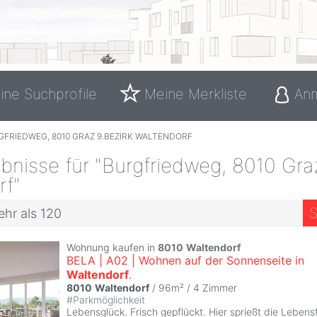
ine Suchprofile
Meine Merkliste
An
FRIEDWEG, 8010 GRAZ 9.BEZIRK WALTENDORF
nisse für "Burgfriedweg, 8010 Graz
rf"
S
ehr als 120
Wohnung kaufen in
8010
Waltendorf
BELA | A02 | Wohnen auf der Sonnenseite in
Waltendorf
.
8010
Waltendorf
/ 96m² /
4 Zimmer
#
Parkmöglichkeit
Lebensglück. Frisch gepflückt. Hier sprießt die Lebens