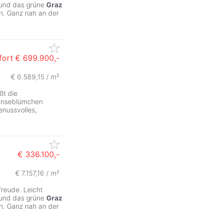
 und das grüne
Graz
n. Ganz nah an der
fort
€ 699.900,-
€ 6.589,15 / m²
ßt die
Gänseblümchen
enussvolles,
€ 336.100,-
€ 7.157,16 / m²
freude. Leicht
 und das grüne
Graz
n. Ganz nah an der