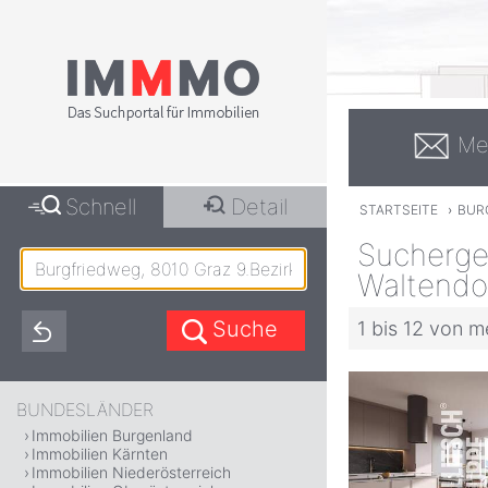
Me
Schnell
Detail
STARTSEITE
›
BURG
Suchergeb
Waltendo
1 bis 12 von m
BUNDESLÄNDER
Immobilien Burgenland
Immobilien Kärnten
Immobilien Niederösterreich