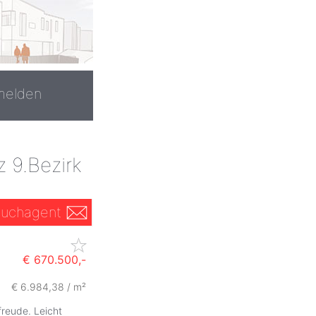
melden
 9.Bezirk
uchagent
€ 670.500,-
€ 6.984,38 / m²
freude. Leicht