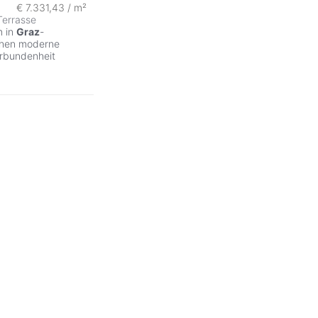
€ 7.331,43 / m²
Terrasse
m in
Graz
-
hen moderne
rbundenheit