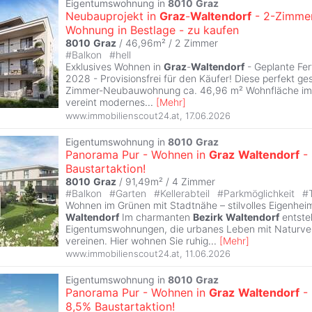
Eigentumswohnung in
8010
Graz
Neubauprojekt in
Graz
-
Waltendorf
- 2-Zimme
Wohnung in Bestlage - zu kaufen
8010
Graz
/ 46,96m² /
2 Zimmer
#
Balkon
#
hell
Exklusives Wohnen in
Graz
-
Waltendorf
- Geplante Fer
2028 - Provisionsfrei für den Käufer! Diese perfekt ge
Zimmer-Neubauwohnung ca. 46,96 m² Wohnfläche im
vereint modernes
...
[
Mehr
]
www.immobilienscout24.at
,
17.06.2026
Eigentumswohnung in
8010
Graz
Panorama Pur - Wohnen in
Graz
Waltendorf
- 
Baustartaktion!
8010
Graz
/ 91,49m² /
4 Zimmer
#
Balkon
#
Garten
#
Kellerabteil
#
Parkmöglichkeit
#
Wohnen im Grünen mit Stadtnähe – stilvolles Eigenhei
Waltendorf
Im charmanten
Bezirk
Waltendorf
entste
Eigentumswohnungen, die urbanes Leben mit Naturve
vereinen. Hier wohnen Sie ruhig
...
[
Mehr
]
www.immobilienscout24.at
,
11.06.2026
Eigentumswohnung in
8010
Graz
Panorama Pur - Wohnen in
Graz
Waltendorf
-
8,5% Baustartaktion!