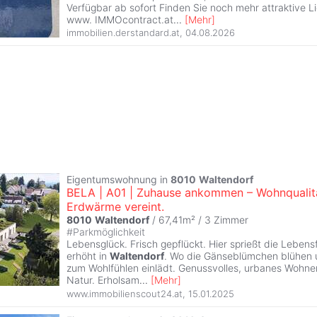
Verfügbar ab sofort Finden Sie noch mehr attraktive L
www. IMMOcontract.at
...
[
Mehr
]
immobilien.derstandard.at
,
04.08.2026
Eigentumswohnung in
8010
Waltendorf
BELA | A01 | Zuhause ankommen – Wohnqualit
Erdwärme vereint.
8010
Waltendorf
/ 67,41m² /
3 Zimmer
#
Parkmöglichkeit
Lebensglück. Frisch gepflückt. Hier sprießt die Lebens
erhöht in
Waltendorf
. Wo die Gänseblümchen blühen
zum Wohlfühlen einlädt. Genussvolles, urbanes Wohne
Natur. Erholsam
...
[
Mehr
]
www.immobilienscout24.at
,
15.01.2025