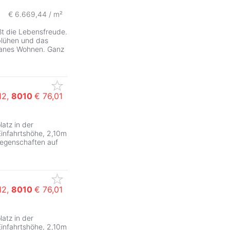
€ 6.669,44 / m²
ßt die Lebensfreude.
blühen und das
banes Wohnen. Ganz
12,
8010
€ 76,01
atz in der
Einfahrtshöhe, 2,10m
iegenschaften auf
12,
8010
€ 76,01
ZurÃ
atz in der
Einfahrtshöhe, 2,10m