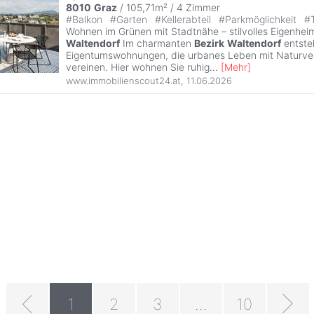
8010
Graz
/ 105,71m² /
4 Zimmer
#
Balkon
#
Garten
#
Kellerabteil
#
Parkmöglichkeit
#
Wohnen im Grünen mit Stadtnähe – stilvolles Eigenhei
Waltendorf
Im charmanten
Bezirk
Waltendorf
entste
Eigentumswohnungen, die urbanes Leben mit Naturve
vereinen. Hier wohnen Sie ruhig
...
[
Mehr
]
www.immobilienscout24.at
,
11.06.2026
1
2
3
...
10