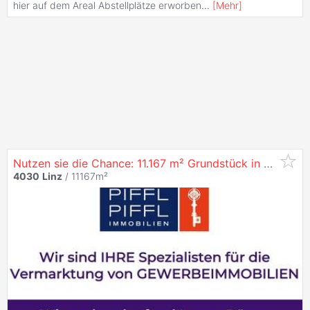
hier auf dem Areal Abstellplätze erworben
...
[
Mehr
]
Nutzen sie die Chance: 11.167 m² Grundstück in
4030
Li
4030
Linz
/ 11167m²