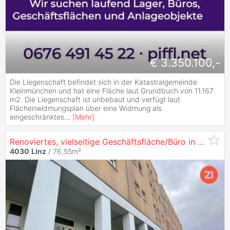
€ 3.350.100,-
Die Liegenschaft befindet sich in der Katastralgemeinde
Kleinmünchen und hat eine Fläche laut Grundbuch von 11.167
m2. Die Liegenschaft ist unbebaut und verfügt laut
Flächenwidmungsplan über eine Widmung als
eingeschränktes
...
[
Mehr
]
Renoviertes, vielseitige Geschäftsfläche/Büro in der Hartheimerstraße in
4030
Linz
/ 76,55m²