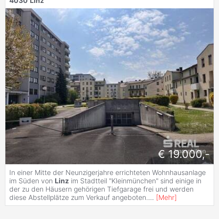
4030
Linz
€ 19.000,-
In einer Mitte der Neunzigerjahre errichteten Wohnhausanlage
im Süden von
Linz
im Stadtteil "Kleinmünchen" sind einige in
der zu den Häusern gehörigen Tiefgarage frei und werden
diese Abstellplätze zum Verkauf angeboten.
...
[
Mehr
]