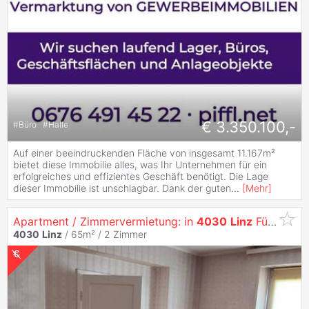
€ 3.350.100,-
#
Büro
#
Halle
Auf einer beeindruckenden Fläche von insgesamt 11.167m²
bietet diese Immobilie alles, was Ihr Unternehmen für ein
erfolgreiches und effizientes Geschäft benötigt. Die Lage
dieser Immobilie ist unschlagbar. Dank der guten
...
[
Mehr
]
Apartment / Zimmervermietung: in
4030
Linz
Für Arbeiter-Unterkunft, Monteure, Zweitwohnsitz-Kurzzeitmiete...
4030
Linz
/ 65m² /
2 Zimmer