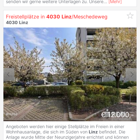
senden wir gerne weitere Unterlagen zu. Unsere
...
[
Mehr
]
Freistellplätze in
4030
Linz
/Meschedeweg
4030
Linz
€ 12.000,-
#
Halle
Angeboten werden hier einige Stellplätze im Freien in einer
Wohnhausanlage, die sich im Süden von
Linz
befindet. Die
Anlage wurde Mitte der Neunzigerjahre errichtet und können