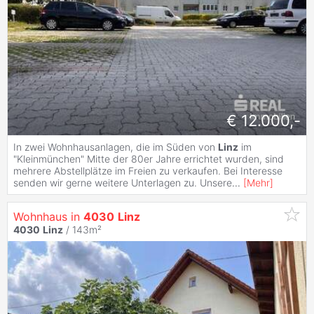
€ 12.000,-
In zwei Wohnhausanlagen, die im Süden von
Linz
im
"Kleinmünchen" Mitte der 80er Jahre errichtet wurden, sind
mehrere Abstellplätze im Freien zu verkaufen. Bei Interesse
senden wir gerne weitere Unterlagen zu. Unsere
...
[
Mehr
]
Wohnhaus in
4030
Linz
4030
Linz
/ 143m²