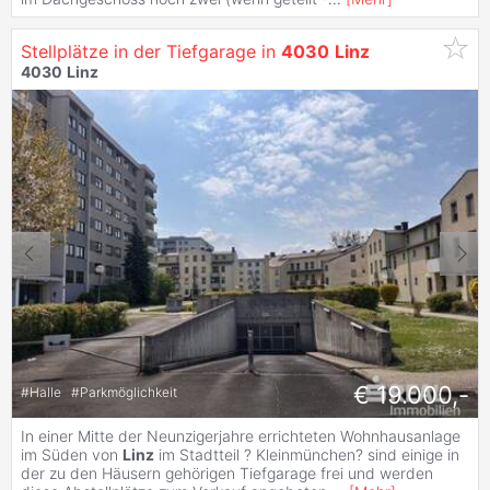
Stellplätze in der Tiefgarage in
4030
Linz
4030
Linz
€ 19.000,-
#
Halle
#
Parkmöglichkeit
In einer Mitte der Neunzigerjahre errichteten Wohnhausanlage
im Süden von
Linz
im Stadtteil ? Kleinmünchen? sind einige in
der zu den Häusern gehörigen Tiefgarage frei und werden