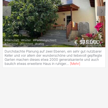
#
Werkstatt
#
Keller
#
Parkmöglichkeit
€ 575.000,-
#
Terrasse
#
möbliert
#
ruhig
Durchdachte Planung auf zwei Ebenen, ein sehr gut nutzbarer
Keller und vor allem der wunderschöne und liebevoll gepflegte
Garten machen dieses etwa 2000 generalsanierte und auch
baulich etwas erweitere Haus in ruhiger
...
[
Mehr
]