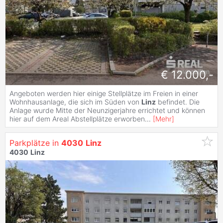
€ 12.000,-
Angeboten werden hier einige Stellplätze im Freien in einer
Wohnhausanlage, die sich im Süden von
Linz
befindet. Die
Anlage wurde Mitte der Neunzigerjahre errichtet und können
hier auf dem Areal Abstellplätze erworben
...
[
Mehr
]
Parkplätze in
4030
Linz
4030
Linz