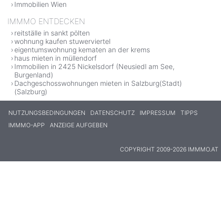
Immobilien Wien
IMMMO ENTDECKEN
reitställe in sankt pölten
wohnung kaufen stuwerviertel
eigentumswohnung kematen an der krems
haus mieten in müllendorf
Immobilien in 2425 Nickelsdorf (Neusiedl am See,
Burgenland)
Dachgeschosswohnungen mieten in Salzburg(Stadt)
(Salzburg)
NUTZUNGSBEDINGUNGEN
DATENSCHUTZ
IMPRESSUM
TIPPS
IMMMO-APP
ANZEIGE AUFGEBEN
COPYRIGHT 2009-2026 IMMMO.AT