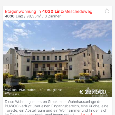
Etagenwohnung in
4030
Linz
/Meschedeweg
4030
Linz
/ 98,36m² /
3 Zimmer
#
Balkon
#
Kellerabteil
#
Parkmöglichkeit
€ 237.000,-
#
Terrasse
Diese Wohnung im ersten Stock einer Wohnhausanlage der
BUWOG verfügt über einen Eingangsbereich, eine Küche, eine
Toilette, ein Abstellraum und ein Wohnzimmer und finden sich
im Dachgeschoss noch zwei (wenn geteilt -
...
[
Mehr
]