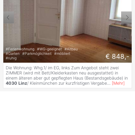
#
Ferienwohnung
#
WG-geeignet
#
Altbau
#
Garten
#
Parkmöglichkeit
#
möbliert
€ 848,-
#
ruhig
Die Wohnung: Whg.1/ im EG, links Zum Angebot steht zwei
ZIMMER (wird mit Bett/Kleiderkasten neu ausgestattet) in
einem älteren aber gut gepflegten Haus (Bestandsgebäude) in
4030
Linz
/ Kleinmünchen zur kurzfristigen Vergabe
...
[
Mehr
]