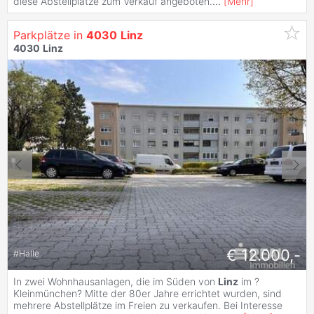
diese Abstellplätze zum Verkauf angeboten.
...
[
Mehr
]
Parkplätze in
4030
Linz
4030
Linz
€ 12.000,-
#
Halle
In zwei Wohnhausanlagen, die im Süden von
Linz
im ?
Kleinmünchen? Mitte der 80er Jahre errichtet wurden, sind
mehrere Abstellplätze im Freien zu verkaufen. Bei Interesse