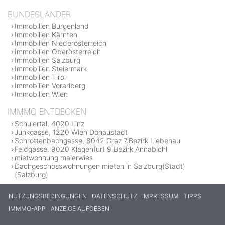
BUNDESLÄNDER
Immobilien Burgenland
Immobilien Kärnten
Immobilien Niederösterreich
Immobilien Oberösterreich
Immobilien Salzburg
Immobilien Steiermark
Immobilien Tirol
Immobilien Vorarlberg
Immobilien Wien
IMMMO ENTDECKEN
Schulertal, 4020 Linz
Junkgasse, 1220 Wien Donaustadt
Schrottenbachgasse, 8042 Graz 7.Bezirk Liebenau
Feldgasse, 9020 Klagenfurt 9.Bezirk Annabichl
mietwohnung maierwies
Dachgeschosswohnungen mieten in Salzburg(Stadt)
(Salzburg)
NUTZUNGSBEDINGUNGEN
DATENSCHUTZ
IMPRESSUM
TIPPS
IMMMO-APP
ANZEIGE AUFGEBEN