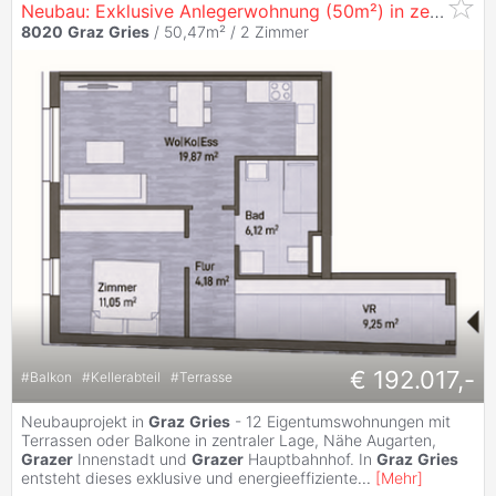
Neubau: Exklusive Anlegerwohnung (50m²) in zentraler Lage in
8020
Graz
Gries
/ 50,47m² /
2 Zimmer
€ 192.017,-
#
Balkon
#
Kellerabteil
#
Terrasse
Neubauprojekt in
Graz
Gries
- 12 Eigentumswohnungen mit
Terrassen oder Balkone in zentraler Lage, Nähe Augarten,
Grazer
Innenstadt und
Grazer
Hauptbahnhof. In
Graz
Gries
entsteht dieses exklusive und energieeffiziente
...
[
Mehr
]