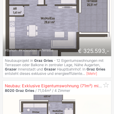
€ 325.593,-
#
Balkon
#
Kellerabteil
#
Terrasse
Neubauprojekt in
Graz
Gries
- 12 Eigentumswohnungen mit
Terrassen oder Balkone in zentraler Lage, Nähe Augarten,
Grazer
Innenstadt und
Grazer
Hauptbahnhof. In
Graz
Gries
entsteht dieses exklusive und energieeffiziente
...
[
Mehr
]
Neubau: Exklusive Eigentumswohnung (71m²) mit Balkon in zentraler Lage in
8020
Graz
Gries
/ 71,04m² /
4 Zimmer