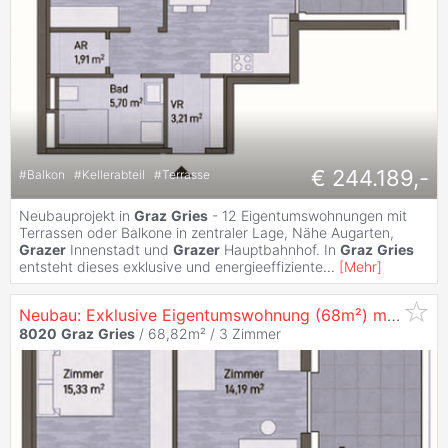
€ 244.189,-
#
Balkon
#
Kellerabteil
#
Terrasse
Neubauprojekt in
Graz
Gries
- 12 Eigentumswohnungen mit
Terrassen oder Balkone in zentraler Lage, Nähe Augarten,
Grazer
Innenstadt und
Grazer
Hauptbahnhof. In
Graz
Gries
entsteht dieses exklusive und energieeffiziente
...
[
Mehr
]
Neubau: Exklusive Eigentumswohnung (68m²) mit Terrasse in zentraler Lage in
8020
Graz
Gries
/ 68,82m² /
3 Zimmer