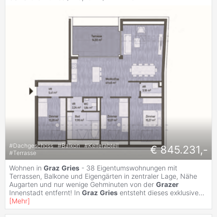
#
Dachgeschoss
#
Balkon
#
Kellerabteil
€ 845.231,-
#
Terrasse
Wohnen in
Graz
Gries
- 38 Eigentumswohnungen mit
Terrassen, Balkone und Eigengärten in zentraler Lage, Nähe
Augarten und nur wenige Gehminuten von der
Grazer
Innenstadt entfernt! In
Graz
Gries
entsteht dieses exklusive
...
[
Mehr
]