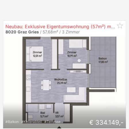
Neubau: Exklusive Eigentumswohnung (57m²) mit Balkon in zentraler Lage in
8020
Graz
Gries
/ 57,68m² /
3 Zimmer
€ 334.149,-
#
Balkon
#
Kellerabteil
#
Terrasse