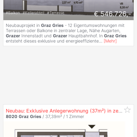
€ 546.726,-
#
Balkon
#
Kellerabteil
#
Terrasse
Neubauprojekt in
Graz
Gries
- 12 Eigentumswohnungen mit
Terrassen oder Balkone in zentraler Lage, Nähe Augarten,
Grazer
Innenstadt und
Grazer
Hauptbahnhof. In
Graz
Gries
entsteht dieses exklusive und energieeffiziente
...
[
Mehr
]
Neubau: Exklusive Anlegerwohnung (37m²) in zentraler Lage in
8020
Graz
Gries
/ 37,39m² /
1 Zimmer