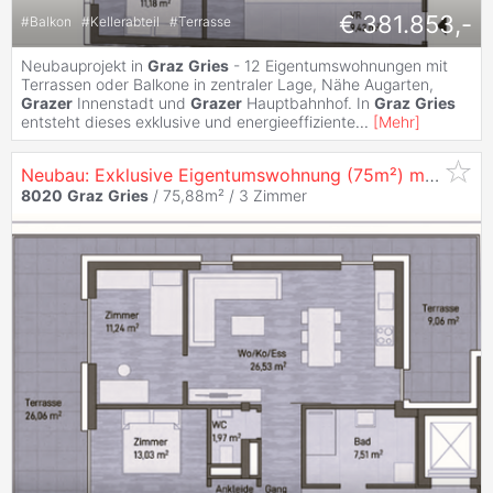
€ 381.853,-
#
Balkon
#
Kellerabteil
#
Terrasse
Neubauprojekt in
Graz
Gries
- 12 Eigentumswohnungen mit
Terrassen oder Balkone in zentraler Lage, Nähe Augarten,
Grazer
Innenstadt und
Grazer
Hauptbahnhof. In
Graz
Gries
entsteht dieses exklusive und energieeffiziente
...
[
Mehr
]
Neubau: Exklusive Eigentumswohnung (75m²) mit Terrassen in zentraler Lage in
8020
Graz
Gries
/ 75,88m² /
3 Zimmer