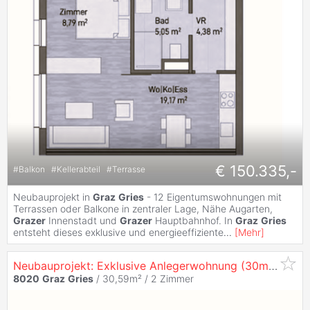
€ 150.335,-
#
Balkon
#
Kellerabteil
#
Terrasse
Neubauprojekt in
Graz
Gries
- 12 Eigentumswohnungen mit
Terrassen oder Balkone in zentraler Lage, Nähe Augarten,
Grazer
Innenstadt und
Grazer
Hauptbahnhof. In
Graz
Gries
entsteht dieses exklusive und energieeffiziente
...
[
Mehr
]
Neubauprojekt: Exklusive Anlegerwohnung (30m²) in
Gr
8020
Graz
Gries
/ 30,59m² /
2 Zimmer