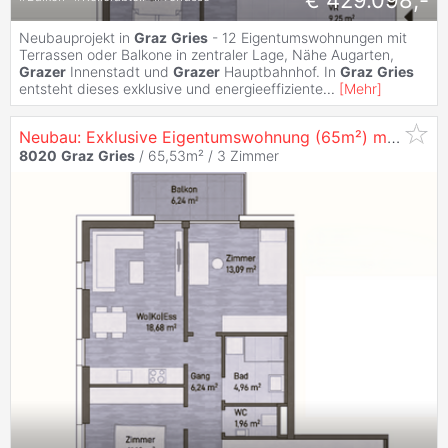
Neubauprojekt in
Graz
Gries
- 12 Eigentumswohnungen mit
Terrassen oder Balkone in zentraler Lage, Nähe Augarten,
Grazer
Innenstadt und
Grazer
Hauptbahnhof. In
Graz
Gries
entsteht dieses exklusive und energieeffiziente
...
[
Mehr
]
Neubau: Exklusive Eigentumswohnung (65m²) mit Balkon in zentraler Lage in
8020
Graz
Gries
/ 65,53m² /
3 Zimmer