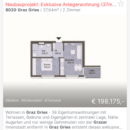
Neubauprojekt: Exklusive Anlegerwohnung (37m²) mit Loggia in
8020
Graz
Gries
/ 37,64m² /
2 Zimmer
€ 198.175,-
#
Balkon
#
Kellerabteil
#
Terrasse
Wohnen in
Graz
Gries
- 38 Eigentumswohnungen mit
Terrassen, Balkone und Eigengärten in zentraler Lage, Nähe
Augarten und nur wenige Gehminuten von der
Grazer
Innenstadt entfernt! In
Graz
Gries
entsteht dieses exklusive
...