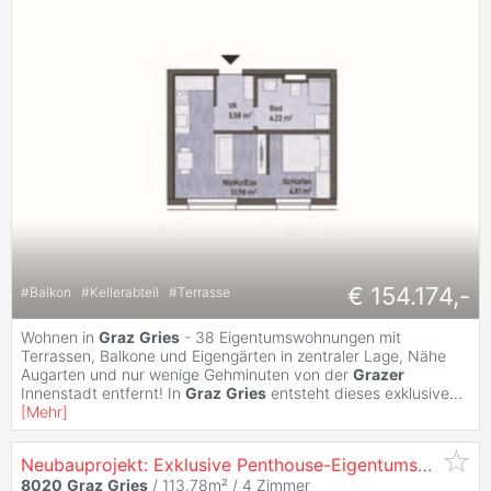
€ 154.174,-
#
Balkon
#
Kellerabteil
#
Terrasse
Wohnen in
Graz
Gries
- 38 Eigentumswohnungen mit
Terrassen, Balkone und Eigengärten in zentraler Lage, Nähe
Augarten und nur wenige Gehminuten von der
Grazer
Innenstadt entfernt! In
Graz
Gries
entsteht dieses exklusive
...
[
Mehr
]
Neubauprojekt: Exklusive Penthouse-Eigentumswohnung (113m²) mit Terrasse in
8020
Graz
Gries
/ 113,78m² /
4 Zimmer