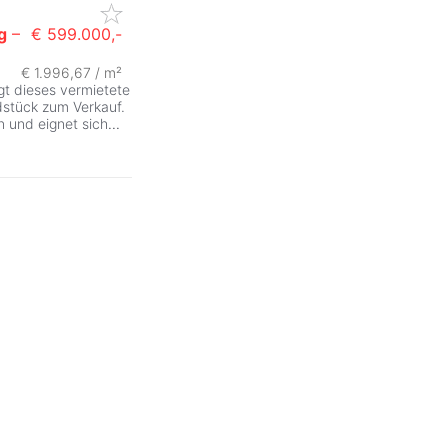
g
–
€ 599.000,-
€ 1.996,67 / m²
t dieses vermietete
dstück zum Verkauf.
n und eignet sich
...