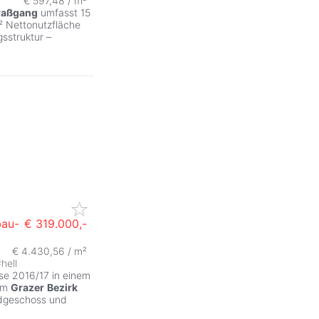
€ 597,48 / m²
raßgang
umfasst 15
² Nettonutzfläche
sstruktur –
bau-
€ 319.000,-
€ 4.430,56 / m²
#
hell
e 2016/17 in einem
 im
Grazer
Bezirk
rdgeschoss und