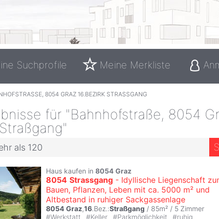
ine Suchprofile
Meine Merkliste
An
NHOFSTRASSE, 8054 GRAZ 16.BEZIRK STRASSGANG
bnisse für "Bahnhofstraße, 8054 G
 Straßgang"
S
ehr als 120
Haus kaufen in
8054
Graz
8054
Strassgang
- Idyllische Liegenschaft z
Bauen, Pflanzen, Leben mit ca. 5000 m² und
Altbestand in ruhiger Sackgassenlage
8054
Graz
,
16
.Bez.:
Straßgang
/ 85m² /
5 Zimmer
#
Werkstatt
#
Keller
#
Parkmöglichkeit
#
ruhig