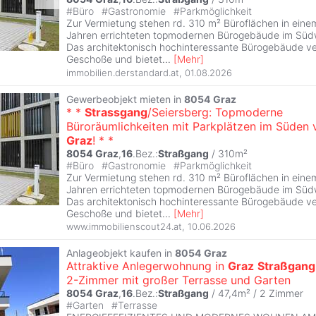
#
Büro
#
Gastronomie
#
Parkmöglichkeit
Zur Vermietung stehen rd. 310 m² Büroflächen in eine
Jahren errichteten topmodernen Bürogebäude im Sü
Das architektonisch hochinteressante Bürogebäude ve
Geschoße und bietet
...
[
Mehr
]
immobilien.derstandard.at
,
01.08.2026
Gewerbeobjekt mieten in
8054
Graz
* *
Strassgang
/Seiersberg: Topmoderne
Büroräumlichkeiten mit Parkplätzen im Süden 
Graz
! * *
8054
Graz
,
16
.Bez.:
Straßgang
/ 310m²
#
Büro
#
Gastronomie
#
Parkmöglichkeit
Zur Vermietung stehen rd. 310 m² Büroflächen in eine
Jahren errichteten topmodernen Bürogebäude im Sü
Das architektonisch hochinteressante Bürogebäude ve
Geschoße und bietet
...
[
Mehr
]
www.immobilienscout24.at
,
10.06.2026
Anlageobjekt kaufen in
8054
Graz
Attraktive Anlegerwohnung in
Graz
Straßgang
2-Zimmer mit großer Terrasse und Garten
8054
Graz
,
16
.Bez.:
Straßgang
/ 47,4m² /
2 Zimmer
#
Garten
#
Terrasse