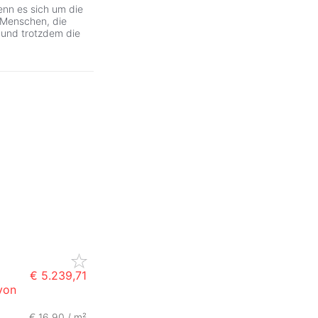
enn es sich um die
e Menschen, die
und trotzdem die
€ 5.239,71
von
ZurÃ
€ 16,90 / m²