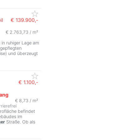
il
€ 139.900,-
€ 2.763,73 / m²
 in ruhiger Lage am
 gepflegten
ise) und überzeugt
€ 1.100,-
gang
ZurÃ
€ 8,73 / m²
rierefrei
rofläche befindet
gebäudes im
ger
Straße. Ob als