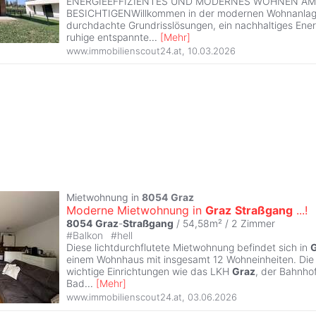
ENERGIEEFFIZIENTES UND MODERNES WOHNEN AM 
BESICHTIGENWillkommen in der modernen Wohnanlage
durchdachte Grundrisslösungen, ein nachhaltiges Ene
ruhige entspannte
...
[
Mehr
]
www.immobilienscout24.at
,
10.03.2026
Mietwohnung in
8054
Graz
Moderne Mietwohnung in
Graz
Straßgang
...!
8054
Graz
-
Straßgang
/ 54,58m² /
2 Zimmer
#
Balkon
#
hell
Diese lichtdurchflutete Mietwohnung befindet sich in
einem Wohnhaus mit insgesamt 12 Wohneinheiten. Die L
wichtige Einrichtungen wie das LKH
Graz
, der Bahnho
Bad
...
[
Mehr
]
www.immobilienscout24.at
,
03.06.2026