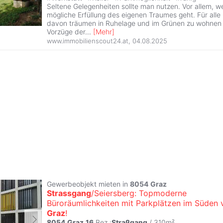
Seltene Gelegenheiten sollte man nutzen. Vor allem, w
mögliche Erfüllung des eigenen Traumes geht. Für all
davon träumen in Ruhelage und im Grünen zu wohnen 
Vorzüge der
...
[
Mehr
]
www.immobilienscout24.at
,
04.08.2025
Gewerbeobjekt mieten in
8054
Graz
Strassgang
/Seiersberg: Topmoderne
Büroräumlichkeiten mit Parkplätzen im Süden 
Graz
!
8054
Graz
,
16
.Bez.:
Straßgang
/ 310m²