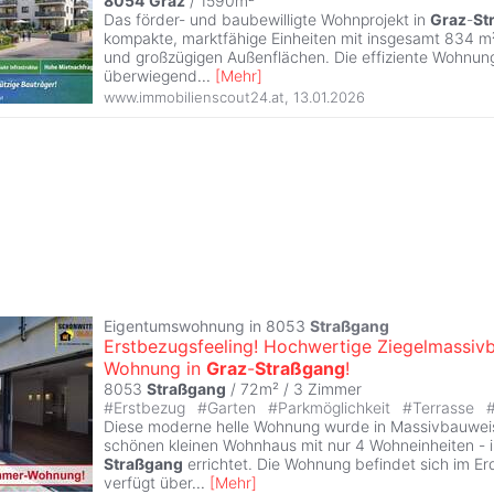
8054
Graz
/ 1590m²
Das förder- und baubewilligte Wohnprojekt in
Graz
-
St
kompakte, marktfähige Einheiten mit insgesamt 834 m
und großzügigen Außenflächen. Die effiziente Wohnung
überwiegend
...
[
Mehr
]
www.immobilienscout24.at
,
13.01.2026
Eigentumswohnung in 8053
Straßgang
Erstbezugsfeeling! Hochwertige Ziegelmassiv
Wohnung in
Graz
-
Straßgang
!
8053
Straßgang
/ 72m² /
3 Zimmer
#
Erstbezug
#
Garten
#
Parkmöglichkeit
#
Terrasse
Diese moderne helle Wohnung wurde in Massivbauweis
schönen kleinen Wohnhaus mit nur 4 Wohneinheiten -
Straßgang
errichtet. Die Wohnung befindet sich im E
verfügt über
...
[
Mehr
]