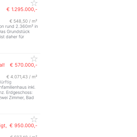
€ 1.295.000,-
€ 548,50 / m²
von rund 2.360m² in
Das Grundstück
st daher für
l!
€ 570.000,-
€ 4.071,43 / m²
ürftig
familienhaus inkl.
nz. Erdgeschoss:
zwei Zimmer, Bad
gt,
€ 950.000,-