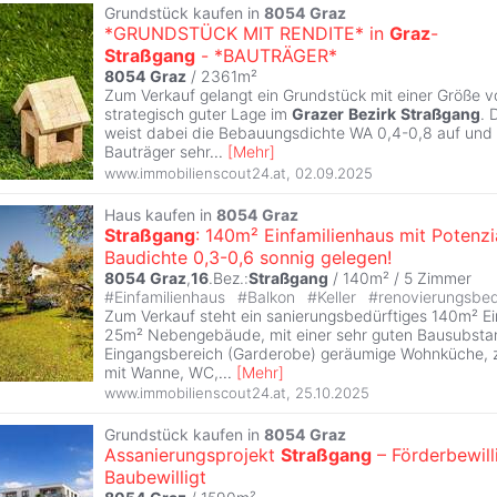
Grundstück kaufen in
8054
Graz
*GRUNDSTÜCK MIT RENDITE* in
Graz
-
Straßgang
- *BAUTRÄGER*
8054
Graz
/ 2361m²
Zum Verkauf gelangt ein Grundstück mit einer Größe 
strategisch guter Lage im
Grazer
Bezirk
Straßgang
. 
weist dabei die Bebauungsdichte WA 0,4-0,8 auf und i
Bauträger sehr
...
[
Mehr
]
www.immobilienscout24.at
,
02.09.2025
Haus kaufen in
8054
Graz
Straßgang
: 140m² Einfamilienhaus mit Potenzia
Baudichte 0,3-0,6 sonnig gelegen!
8054
Graz
,
16
.Bez.:
Straßgang
/ 140m² /
5 Zimmer
#
Einfamilienhaus
#
Balkon
#
Keller
#
renovierungsbed
Zum Verkauf steht ein sanierungsbedürftiges 140m² Ein
25m² Nebengebäude, mit einer sehr guten Bausubsta
Eingangsbereich (Garderobe) geräumige Wohnküche, 
mit Wanne, WC,
...
[
Mehr
]
www.immobilienscout24.at
,
25.10.2025
Grundstück kaufen in
8054
Graz
Assanierungsprojekt
Straßgang
– Förderbewilli
Baubewilligt