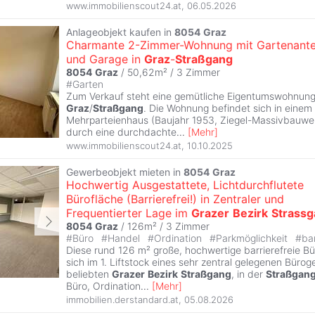
www.immobilienscout24.at
,
06.05.2026
Anlageobjekt kaufen in
8054
Graz
Charmante 2-Zimmer-Wohnung mit Gartenante
und Garage in
Graz
-
Straßgang
8054
Graz
/ 50,62m² /
3 Zimmer
#
Garten
Zum Verkauf steht eine gemütliche Eigentumswohnung
Graz
/
Straßgang
. Die Wohnung befindet sich in einem
Mehrparteienhaus (Baujahr 1953, Ziegel-Massivbauwe
durch eine durchdachte
...
[
Mehr
]
www.immobilienscout24.at
,
10.10.2025
Gewerbeobjekt mieten in
8054
Graz
Hochwertig Ausgestattete, Lichtdurchflutete
Bürofläche (Barrierefrei!) in Zentraler und
Frequentierter Lage im
Grazer
Bezirk
Strass
8054
Graz
/ 126m² /
3 Zimmer
#
Büro
#
Handel
#
Ordination
#
Parkmöglichkeit
#
bar
Diese rund 126 m² große, hochwertige barrierefreie Bü
sich im 1. Liftstock eines sehr zentral gelegenen Büro
beliebten
Grazer
Bezirk
Straßgang
, in der
Straßgan
Büro, Ordination
...
[
Mehr
]
immobilien.derstandard.at
,
05.08.2026