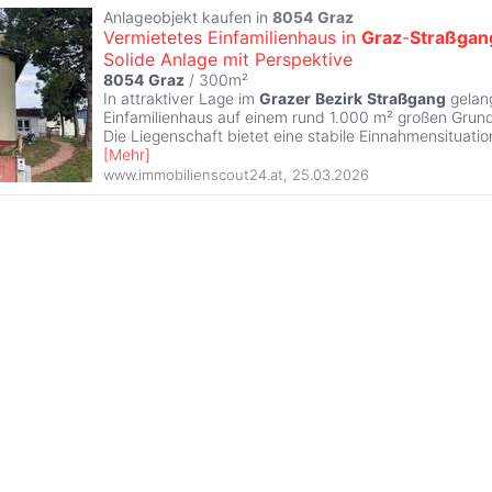
Anlageobjekt kaufen in
8054
Graz
Vermietetes Einfamilienhaus in
Graz
-
Straßgan
Solide Anlage mit Perspektive
8054
Graz
/ 300m²
In attraktiver Lage im
Grazer
Bezirk
Straßgang
gelang
Einfamilienhaus auf einem rund 1.000 m² großen Grun
Die Liegenschaft bietet eine stabile Einnahmensituatio
[
Mehr
]
www.immobilienscout24.at
,
25.03.2026