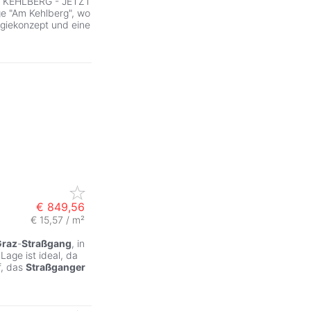
KEHLBERG - JETZT
 "Am Kehlberg", wo
rgiekonzept und eine
€ 849,56
€ 15,57 / m²
Graz
-
Straßgang
, in
age ist ideal, da
f, das
Straßganger