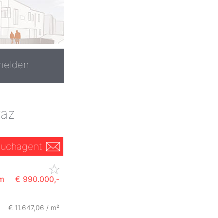
melden
raz
uchagent
um
€ 990.000,-
€ 11.647,06 / m²