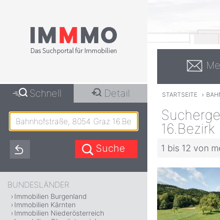
Me
Schnell
Detail
STARTSEITE
›
BAH
Sucherge
16.Bezirk
1 bis 12 von m
BUNDESLÄNDER
Immobilien Burgenland
Immobilien Kärnten
Immobilien Niederösterreich