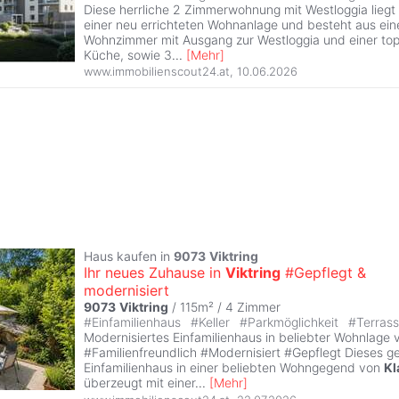
Diese herrliche 2 Zimmerwohnung mit Westloggia lieg
einer neu errichteten Wohnanlage und besteht aus ei
Wohnzimmer mit Ausgang zur Westloggia und einer top
Küche, sowie 3
...
[
Mehr
]
www.immobilienscout24.at
,
10.06.2026
Haus kaufen in
9073
Viktring
Ihr neues Zuhause in
Viktring
#Gepflegt &
modernisiert
9073
Viktring
/ 115m² /
4 Zimmer
#
Einfamilienhaus
#
Keller
#
Parkmöglichkeit
#
Terras
Modernisiertes Einfamilienhaus in beliebter Wohnlage
#Familienfreundlich #Modernisiert #Gepflegt Dieses g
Einfamilienhaus in einer beliebten Wohngegend von
Kl
überzeugt mit einer
...
[
Mehr
]