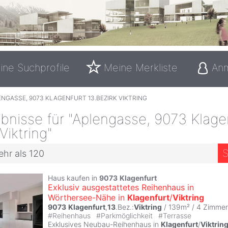
ine Suchprofile
Meine Merkliste
An
NGASSE, 9073 KLAGENFURT 13.BEZIRK VIKTRING
nisse für "Aplengasse, 9073 Klage
Viktring"
S
ehr als 120
Haus kaufen in
9073
Klagenfurt
Exklusiv ausgestattetes Reihenhaus in
Wörthersee-Nähe in
Klagenfurt
/
Viktring
9073
Klagenfurt
,
13
.Bez.:
Viktring
/ 139m² /
4 Zimmer
#
Reihenhaus
#
Parkmöglichkeit
#
Terrasse
Exklusives Neubau-Reihenhaus in
Klagenfurt
/
Viktrin