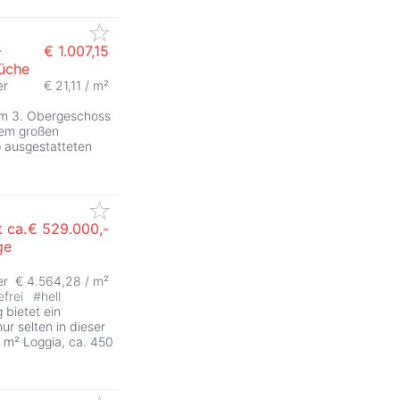
-
€ 1.007,15
Küche
er
€ 21,11 / m²
 im 3. Obergeschoss
nem großen
 ausgestatteten
 ca.
€ 529.000,-
ge
er
€ 4.564,28 / m²
efrei
#
hell
bietet ein
r selten in dieser
2 m² Loggia, ca. 450