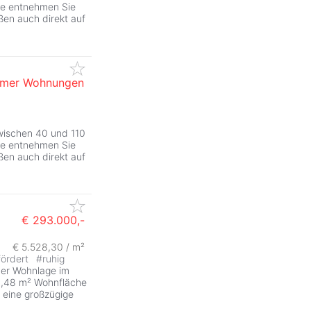
tte entnehmen Sie
en auch direkt auf
immer Wohnungen
ZurÃ
wischen 40 und 110
tte entnehmen Sie
en auch direkt auf
€ 293.000,-
€ 5.528,30 / m²
ZurÃ
fördert
#
ruhig
ver Wohnlage im
3,48 m² Wohnfläche
 eine großzügige