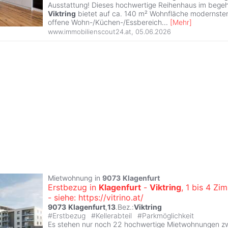
Ausstattung! Dieses hochwertige Reihenhaus im begehr
Viktring
bietet auf ca. 140 m² Wohnfläche modernste
offene Wohn-/Küchen-/Essbereich
...
[
Mehr
]
www.immobilienscout24.at
,
05.06.2026
Mietwohnung in
9073
Klagenfurt
Erstbezug in
Klagenfurt
-
Viktring
, 1 bis 4 Z
- siehe: https://vitrino.at/
9073
Klagenfurt
,
13
.Bez.:
Viktring
#
Erstbezug
#
Kellerabteil
#
Parkmöglichkeit
Es stehen nur noch 22 hochwertige Mietwohnungen z