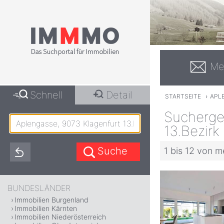
Me
Schnell
Detail
STARTSEITE
›
APLE
Suchergeb
13.Bezirk 
1 bis 12 von m
BUNDESLÄNDER
Immobilien Burgenland
Immobilien Kärnten
Immobilien Niederösterreich