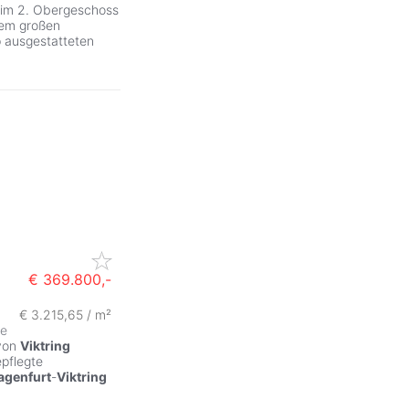
t im 2. Obergeschoss
nem großen
 ausgestatteten
€ 369.800,-
€ 3.215,65 / m²
se
 von
Viktring
epflegte
agenfurt
-
Viktring