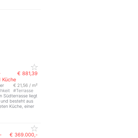
-
€ 881,39
d Küche
er
€ 21,56 / m²
chkeit
#
Terrasse
n Südterrasse liegt
 und besteht aus
eten Küche, einer
-
€ 369.000,-