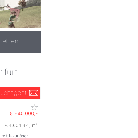
melden
nfurt
uchagent
€ 640.000,-
€ 4.604,32 / m²
g
mit luxuriöser