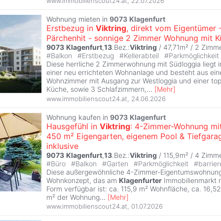
www.immobilienscout24.at
,
22.07.2026
Wohnung mieten in
9073
Klagenfurt
Erstbezug in
Viktring
, direkt vom Eigentümer 
Pärchenhit - sonnige 2 Zimmer Wohnung mit 
9073
Klagenfurt
,
13
.Bez.:
Viktring
/ 47,71m² /
2 Zimm
#
Balkon
#
Erstbezug
#
Kellerabteil
#
Parkmöglichkeit
Diese herrliche 2 Zimmerwohnung mit Südloggia liegt
einer neu errichteten Wohnanlage und besteht aus ei
Wohnzimmer mit Ausgang zur Westloggia und einer top
Küche, sowie 3 Schlafzimmern,
...
[
Mehr
]
www.immobilienscout24.at
,
24.06.2026
Wohnung kaufen in
9073
Klagenfurt
Hausgefühl in
Viktring
: 4-Zimmer-Wohnung mit
450 m² Eigengarten, eigenem Pool & Tiefgara
inklusive
9073
Klagenfurt
,
13
.Bez.:
Viktring
/ 115,9m² /
4 Zimm
#
Büro
#
Balkon
#
Garten
#
Parkmöglichkeit
#
barrier
Diese außergewöhnliche 4-Zimmer-Eigentumswohnung 
Wohnkonzept, das am
Klagenfurter
Immobilienmarkt nu
Form verfügbar ist: ca. 115,9 m² Wohnfläche, ca. 16,5
m² der Wohnung
...
[
Mehr
]
www.immobilienscout24.at
,
01.07.2026