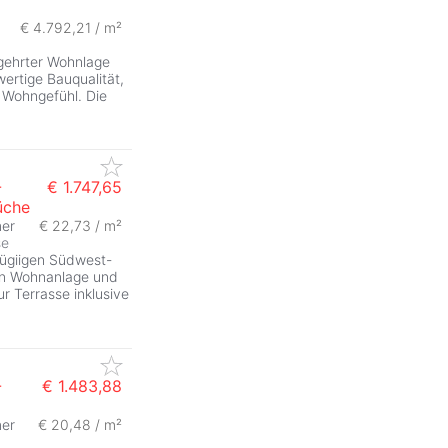
€ 4.792,21 / m²
gehrter Wohnlage
ertige Bauqualität,
Wohngefühl. Die
-
€ 1.747,65
üche
er
€ 22,73 / m²
se
zügiigen Südwest-
ten Wohnanlage und
 Terrasse inklusive
-
€ 1.483,88
er
€ 20,48 / m²