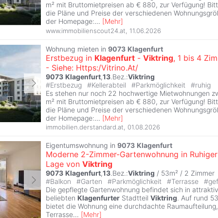
m² mit Bruttomietpreisen ab € 880, zur Verfügung! Bi
die Pläne und Preise der verschiedenen Wohnungsgröß
der Homepage:
...
[
Mehr
]
www.immobilienscout24.at
,
11.06.2026
Wohnung mieten in
9073
Klagenfurt
Erstbezug in
Klagenfurt
-
Viktring
, 1 bis 4 Z
- Siehe: Https:/Vitrino.At/
9073
Klagenfurt
,
13
.Bez.:
Viktring
#
Erstbezug
#
Kellerabteil
#
Parkmöglichkeit
#
ruhig
Es stehen nur noch 22 hochwertige Mietwohnungen z
m² mit Bruttomietpreisen ab € 880, zur Verfügung! Bi
die Pläne und Preise der verschiedenen Wohnungsgröß
der Homepage:
...
[
Mehr
]
immobilien.derstandard.at
,
01.08.2026
Eigentumswohnung in
9073
Klagenfurt
Moderne 2-Zimmer-Gartenwohnung in Ruhiger
Lage von
Viktring
9073
Klagenfurt
,
13
.Bez.:
Viktring
/ 53m² /
2 Zimmer
#
Balkon
#
Garten
#
Parkmöglichkeit
#
Terrasse
#
ge
Die gepflegte Gartenwohnung befindet sich in attrakti
beliebten
Klagenfurter
Stadtteil
Viktring
. Auf rund 5
bietet die Wohnung eine durchdachte Raumaufteilung,
Terrasse
...
[
Mehr
]