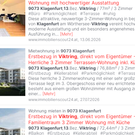
Wohnung mit hochwertiger Ausstattung
9073
Klagenfurt
,
13
.Bez.:
Viktring
/ 77m² /
3 Zimmer
#
Büro
#
Parkmöglichkeit
#
Terrasse
#
ruhig
Diese attraktive, neuwertige 3-Zimmer-Wohnung in be
von
Klagenfurt
am Wörthersee-
Viktring
vereint hochw
moderne Ausstattung und ein besonders angenehmes 
Ausführung in
...
[
Mehr
]
www.immobilienscout24.at
,
13.06.2026
Mietwohnung in
9073
Klagenfurt
Erstbezug in
Viktring
, direkt vom Eigentümer 
Herrliche 3 Zimmer Terrassen-Wohnung inkl. K
9073
Klagenfurt
,
13
.Bez.:
Viktring
/ 76,88m² /
3 Zimm
#
Erstbezug
#
Kellerabteil
#
Parkmöglichkeit
#
Terras
Diese herrliche 3 Zimmerwohnung mit einer sehr groß
Terrasse liegt im 3. Obergeschoss einer neu errichte
besteht aus einem großen Wohnzimmer mit Ausgang zur
einer
...
[
Mehr
]
www.immobilienscout24.at
,
27.07.2026
Wohnung mieten in
9073
Klagenfurt
Erstbezug in
Viktring
, direkt vom Eigentümer 
Familientraum 3 Zimmer Wohnung mit Küche
9073
Klagenfurt
,
13
.Bez.:
Viktring
/ 72,44m² /
3 Zimm
#
Balkon
#
Erstbezug
#
Kellerabteil
#
Parkmöglichkeit