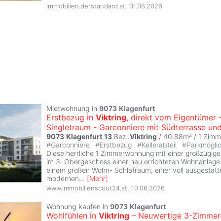
immobilien.derstandard.at
,
01.08.2026
Mietwohnung in
9073
Klagenfurt
Erstbezug in
Viktring
, direkt vom Eigentümer 
Singletraum - Garconniere mit Südterrasse un
9073
Klagenfurt
,
13
.Bez.:
Viktring
/ 40,88m² /
1 Zimm
#
Garconniere
#
Erstbezug
#
Kellerabteil
#
Parkmögli
Diese herrliche 1 Zimmerwohnung mit einer großzügige
im 3. Obergeschoss einer neu errichteten Wohnanlage
einem großen Wohn- Schlafraum, einer voll ausgestatt
modernen
...
[
Mehr
]
www.immobilienscout24.at
,
10.06.2026
Wohnung kaufen in
9073
Klagenfurt
Wohlfühlen in
Viktring
– Neuwertige 3-Zimmer