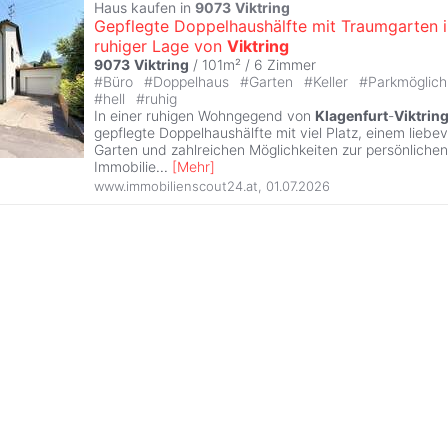
Haus kaufen in
9073
Viktring
Gepflegte Doppelhaushälfte mit Traumgarten i
ruhiger Lage von
Viktring
9073
Viktring
/ 101m² /
6 Zimmer
#
Büro
#
Doppelhaus
#
Garten
#
Keller
#
Parkmöglich
#
hell
#
ruhig
In einer ruhigen Wohngegend von
Klagenfurt
-
Viktrin
gepflegte Doppelhaushälfte mit viel Platz, einem liebev
Garten und zahlreichen Möglichkeiten zur persönlichen
Immobilie
...
[
Mehr
]
www.immobilienscout24.at
,
01.07.2026