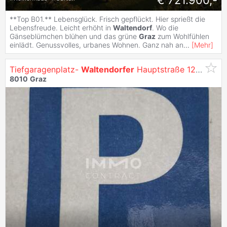
**Top B01.** Lebensglück. Frisch gepflückt. Hier sprießt die
Lebensfreude. Leicht erhöht in
Waltendorf
. Wo die
Gänseblümchen blühen und das grüne
Graz
zum Wohlfühlen
einlädt. Genussvolles, urbanes Wohnen. Ganz nah an
...
[
Mehr
]
Tiefgaragenplatz-
Waltendorfer
Hauptstraße 12,
8010
8010
Graz