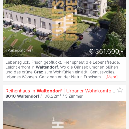
€ 361.600,-
#
Parkmöglichkeit
Lebensglück. Frisch gepflückt. Hier sprießt die Lebensfreude.
Leicht erhöht in
Waltendorf
. Wo die Gänseblümchen blühen
und das grüne
Graz
zum Wohlfühlen einlädt. Genussvolles,
urbanes Wohnen. Ganz nah an der Natur. Erholsam
...
[
Mehr
]
Reihenhaus in
Waltendorf
| Urbaner Wohnkomfort mit Erdwärme.
8010
Waltendorf
/ 106,22m² /
5 Zimmer