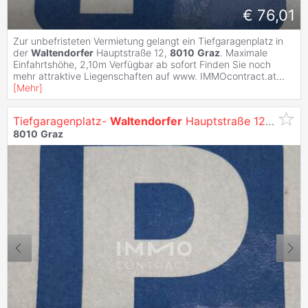
€ 76,01
Zur unbefristeten Vermietung gelangt ein Tiefgaragenplatz in
der
Waltendorfer
Hauptstraße 12,
8010
Graz
. Maximale
Einfahrtshöhe, 2,10m Verfügbar ab sofort Finden Sie noch
mehr attraktive Liegenschaften auf www. IMMOcontract.at
...
[
Mehr
]
Tiefgaragenplatz-
Waltendorfer
Hauptstraße 12,
8010
8010
Graz