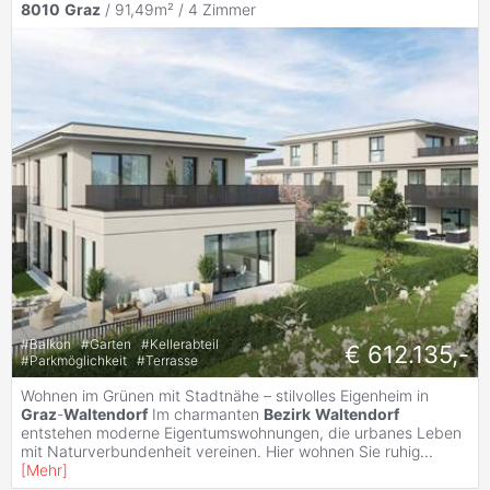
8010
Graz
/ 91,49m² /
4 Zimmer
#
Balkon
#
Garten
#
Kellerabteil
€ 612.135,-
#
Parkmöglichkeit
#
Terrasse
Wohnen im Grünen mit Stadtnähe – stilvolles Eigenheim in
Graz
-
Waltendorf
Im charmanten
Bezirk
Waltendorf
entstehen moderne Eigentumswohnungen, die urbanes Leben
mit Naturverbundenheit vereinen. Hier wohnen Sie ruhig
...
[
Mehr
]