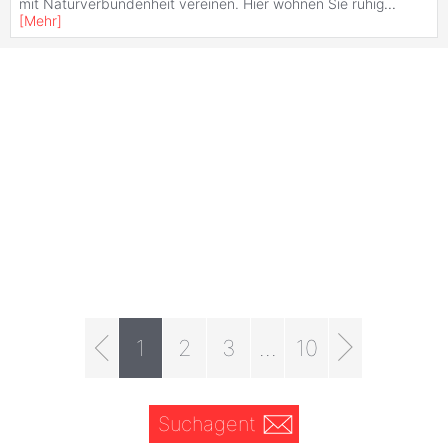
mit Naturverbundenheit vereinen. Hier wohnen Sie ruhig
...
[
Mehr
]
1
2
3
...
10
Suchagent