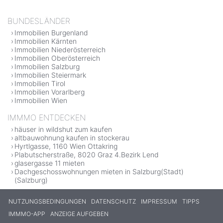
BUNDESLÄNDER
Immobilien Burgenland
Immobilien Kärnten
Immobilien Niederösterreich
Immobilien Oberösterreich
Immobilien Salzburg
Immobilien Steiermark
Immobilien Tirol
Immobilien Vorarlberg
Immobilien Wien
IMMMO ENTDECKEN
häuser in wildshut zum kaufen
altbauwohnung kaufen in stockerau
Hyrtlgasse, 1160 Wien Ottakring
Plabutscherstraße, 8020 Graz 4.Bezirk Lend
glasergasse 11 mieten
Dachgeschosswohnungen mieten in Salzburg(Stadt)
(Salzburg)
NUTZUNGSBEDINGUNGEN
DATENSCHUTZ
IMPRESSUM
TIPPS
IMMMO-APP
ANZEIGE AUFGEBEN