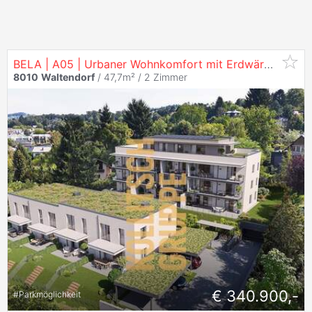
BELA | A05 | Urbaner Wohnkomfort mit Erdwärme in
Wa
8010
Waltendorf
/ 47,7m² /
2 Zimmer
€ 340.900,-
#
Parkmöglichkeit