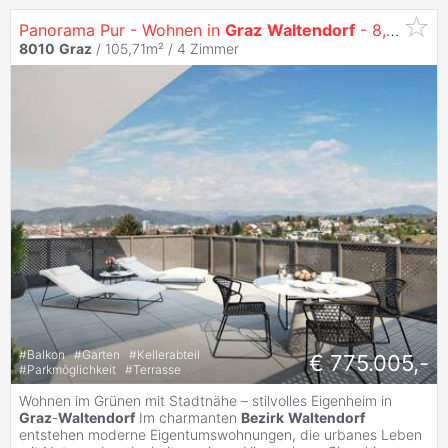
Panorama Pur - Wohnen in
Graz
Waltendorf
- 8,5% Baustartaktion!
8010
Graz
/ 105,71m² /
4 Zimmer
#
Balkon
#
Garten
#
Kellerabteil
€ 775.005,-
#
Parkmöglichkeit
#
Terrasse
Wohnen im Grünen mit Stadtnähe – stilvolles Eigenheim in
Graz
-
Waltendorf
Im charmanten
Bezirk
Waltendorf
entstehen moderne Eigentumswohnungen, die urbanes Leben