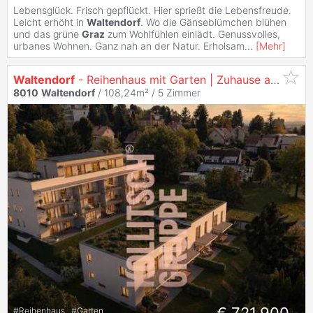
Lebensglück. Frisch gepflückt. Hier sprießt die Lebensfreude.
Leicht erhöht in
Waltendorf
. Wo die Gänseblümchen blühen
und das grüne
Graz
zum Wohlfühlen einlädt. Genussvolles,
urbanes Wohnen. Ganz nah an der Natur. Erholsam
...
[
Mehr
]
Waltendorf
- Reihenhaus mit Garten | Zuhause ankommen – Wohnqualität & Erdwärme vereint
8010
Waltendorf
/ 108,24m² /
5 Zimmer
€ 721.900,-
#
Reihenhaus
#
Garten