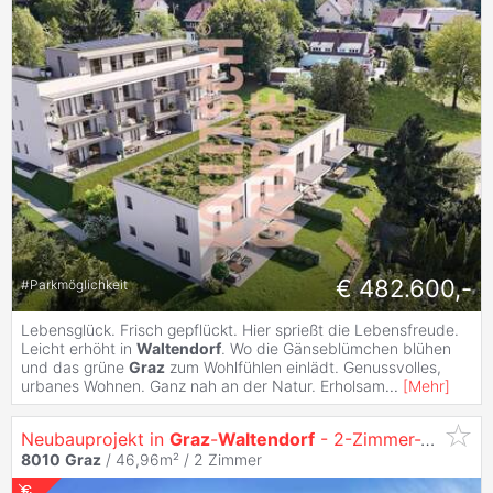
€ 482.600,-
#
Parkmöglichkeit
Lebensglück. Frisch gepflückt. Hier sprießt die Lebensfreude.
Leicht erhöht in
Waltendorf
. Wo die Gänseblümchen blühen
und das grüne
Graz
zum Wohlfühlen einlädt. Genussvolles,
urbanes Wohnen. Ganz nah an der Natur. Erholsam
...
[
Mehr
]
Neubauprojekt in
Graz
-
Waltendorf
- 2-Zimmer-Wohnung in Bestlage - zu kaufen
8010
Graz
/ 46,96m² /
2 Zimmer