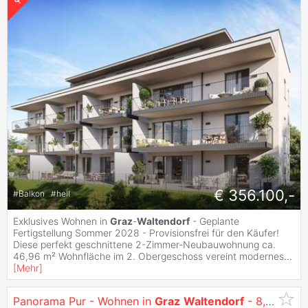
€ 356.100,-
#
Balkon
#
hell
Exklusives Wohnen in
Graz
-
Waltendorf
- Geplante
Fertigstellung Sommer 2028 - Provisionsfrei für den Käufer!
Diese perfekt geschnittene 2-Zimmer-Neubauwohnung ca.
46,96 m² Wohnfläche im 2. Obergeschoss vereint modernes
...
[
Mehr
]
Panorama Pur - Wohnen in
Graz
Waltendorf
- 8,5% Baustartaktion!