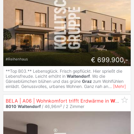
€ 699.900,-
#
Reihenhaus
**Top B03.** Lebensglück. Frisch gepflückt. Hier sprießt die
Lebensfreude. Leicht erhöht in
Waltendorf
. Wo die
Gänseblümchen blühen und das grüne
Graz
zum Wohlfühlen
einlädt. Genussvolles, urbanes Wohnen. Ganz nah an
...
[
Mehr
]
BELA | A06 | Wohnkomfort trifft Erdwärme in
Waltendorf
8010
Waltendorf
/ 46,96m² /
2 Zimmer