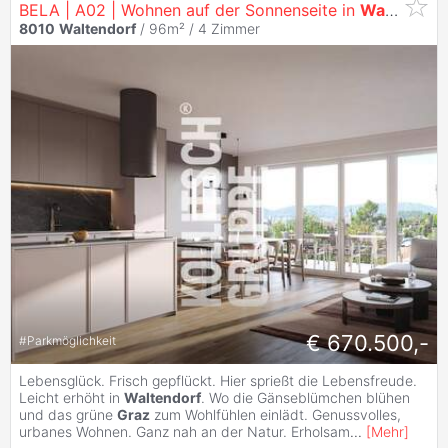
BELA | A02 | Wohnen auf der Sonnenseite in
Waltendorf
8010
Waltendorf
/ 96m² /
4 Zimmer
€ 670.500,-
#
Parkmöglichkeit
Lebensglück. Frisch gepflückt. Hier sprießt die Lebensfreude.
Leicht erhöht in
Waltendorf
. Wo die Gänseblümchen blühen
und das grüne
Graz
zum Wohlfühlen einlädt. Genussvolles,
urbanes Wohnen. Ganz nah an der Natur. Erholsam
...
[
Mehr
]