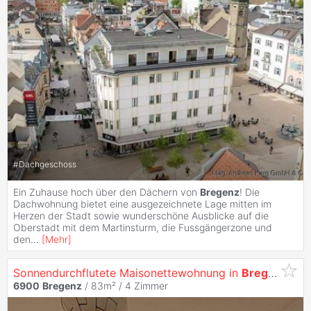
#
Dachgeschoss
Ein Zuhause hoch über den Dächern von
Bregenz
! Die
Dachwohnung bietet eine ausgezeichnete Lage mitten im
Herzen der Stadt sowie wunderschöne Ausblicke auf die
Oberstadt mit dem Martinsturm, die Fussgängerzone und
den
...
[
Mehr
]
Sonnendurchflutete Maisonettewohnung in
Bregenz
!
6900
Bregenz
/ 83m² /
4 Zimmer