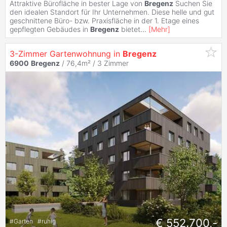
Attraktive Bürofläche in bester Lage von
Bregenz
Suchen Sie
den idealen Standort für Ihr Unternehmen. Diese helle und gut
geschnittene Büro- bzw. Praxisfläche in der 1. Etage eines
gepflegten Gebäudes in
Bregenz
bietet
...
[
Mehr
]
3-Zimmer Gartenwohnung in
Bregenz
6900
Bregenz
/ 76,4m² /
3 Zimmer
€ 552.700,-
#
Garten
#
ruhig