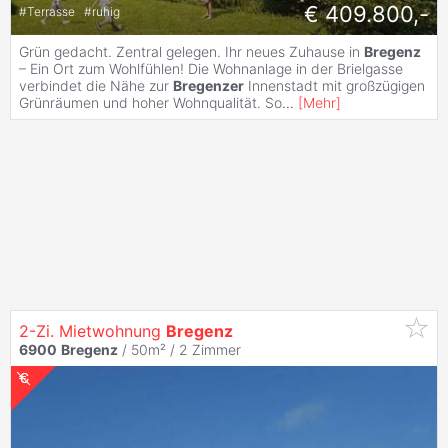
€ 409.800,-
#
Terrasse
#
ruhig
Grün gedacht. Zentral gelegen. Ihr neues Zuhause in
Bregenz
– Ein Ort zum Wohlfühlen! Die Wohnanlage in der Brielgasse
verbindet die Nähe zur
Bregenzer
Innenstadt mit großzügigen
Grünräumen und hoher Wohnqualität. So
...
[
Mehr
]
2-Zi. Mietwohnung
Bregenz
6900
Bregenz
/ 50m² /
2 Zimmer