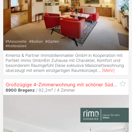
#
Maisonette
#
Balkon
#
Garten
#
Kellerabteil
Kmenta & Partner Immobilienmakler GmbH in Kooperation mit
Perfekt Immo GmbHEin Zuhause mit Charakter, Komfort und
besonderem Raumgefühl Diese exklusive Maisonettewohnung
überzeugt mit einem einzigartigen Raumkonzept
...
[
Mehr
]
Großzügige 4-Zimmerwohnung mit schöner Südwest-Loggia in
6900
Bregenz
/ 92,2m² /
4 Zimmer