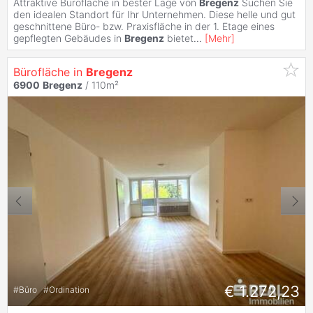
Attraktive Bürofläche in bester Lage von
Bregenz
Suchen Sie
den idealen Standort für Ihr Unternehmen. Diese helle und gut
geschnittene Büro- bzw. Praxisfläche in der 1. Etage eines
gepflegten Gebäudes in
Bregenz
bietet
...
[
Mehr
]
Bürofläche in
Bregenz
6900
Bregenz
/ 110m²
€ 1.272,23
#
Büro
#
Ordination