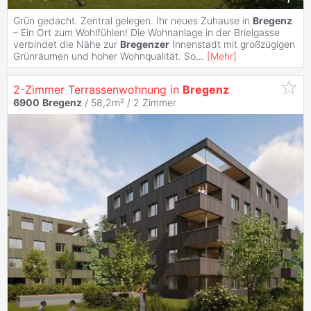
Grün gedacht. Zentral gelegen. Ihr neues Zuhause in
Bregenz
– Ein Ort zum Wohlfühlen! Die Wohnanlage in der Brielgasse
verbindet die Nähe zur
Bregenzer
Innenstadt mit großzügigen
Grünräumen und hoher Wohnqualität. So
...
[
Mehr
]
2-Zimmer Terrassenwohnung in
Bregenz
6900
Bregenz
/ 58,2m² /
2 Zimmer