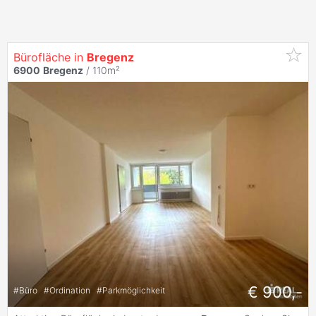
Bürofläche in
Bregenz
6900
Bregenz
/ 110m²
€ 900,-
#
Büro
#
Ordination
#
Parkmöglichkeit