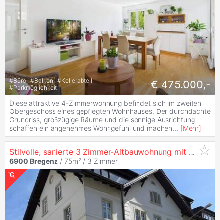
#
Büro
#
Balkon
#
Kellerabteil
€ 475.000,-
#
Parkmöglichkeit
Diese attraktive 4-Zimmerwohnung befindet sich im zweiten
Obergeschoss eines gepflegten Wohnhauses. Der durchdachte
Grundriss, großzügige Räume und die sonnige Ausrichtung
schaffen ein angenehmes Wohngefühl und machen
...
[
Mehr
]
Stilvolle, sanierte 3 Zimmer-Altbauwohnung mit großem Balkon in Top Lage – Belruptstraße 36,
6900
Bregenz
/ 75m² /
3 Zimmer