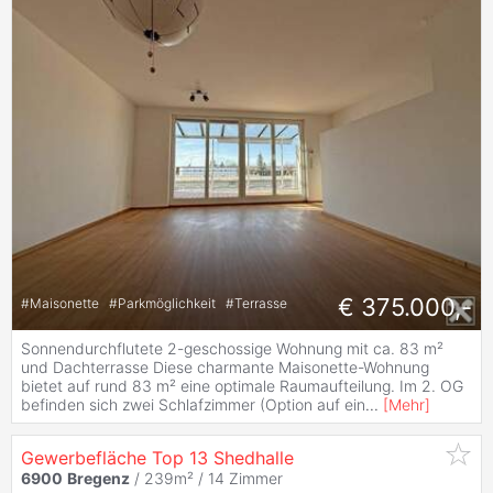
€ 375.000,-
#
Maisonette
#
Parkmöglichkeit
#
Terrasse
Sonnendurchflutete 2-geschossige Wohnung mit ca. 83 m²
und Dachterrasse Diese charmante Maisonette-Wohnung
bietet auf rund 83 m² eine optimale Raumaufteilung. Im 2. OG
befinden sich zwei Schlafzimmer (Option auf ein
...
[
Mehr
]
Gewerbefläche Top 13 Shedhalle
6900
Bregenz
/ 239m² /
14 Zimmer