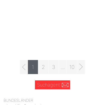
1
2
3
...
10
Suchagent
BUNDESLÄNDER