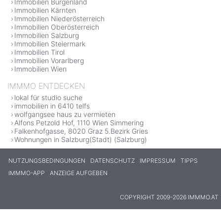
Immobilien Burgenland
Immobilien Kärnten
Immobilien Niederösterreich
Immobilien Oberösterreich
Immobilien Salzburg
Immobilien Steiermark
Immobilien Tirol
Immobilien Vorarlberg
Immobilien Wien
IMMMO ENTDECKEN
lokal für studio suche
immobilien in 6410 telfs
wolfgangsee haus zu vermieten
Alfons Petzold Hof, 1110 Wien Simmering
Falkenhofgasse, 8020 Graz 5.Bezirk Gries
Wohnungen in Salzburg(Stadt) (Salzburg)
NUTZUNGSBEDINGUNGEN
DATENSCHUTZ
IMPRESSUM
TIPPS
IMMMO-APP
ANZEIGE AUFGEBEN
COPYRIGHT 2009-2026 IMMMO.AT