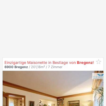
Einzigartige Maisonette in Bestlage von
Bregenz
!
6900
Bregenz
/ 201,18m² /
7 Zimmer