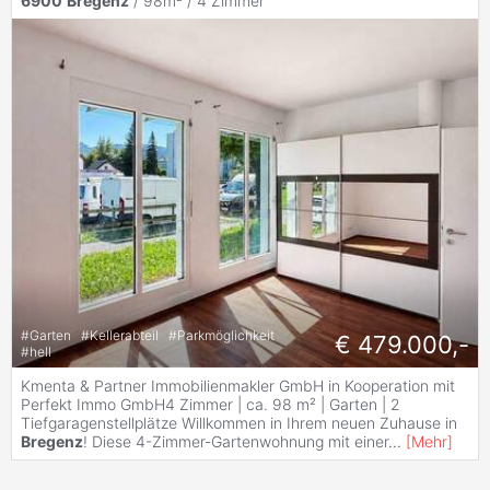
6900
Bregenz
/ 98m² /
4 Zimmer
#
Garten
#
Kellerabteil
#
Parkmöglichkeit
€ 479.000,-
#
hell
Kmenta & Partner Immobilienmakler GmbH in Kooperation mit
Perfekt Immo GmbH4 Zimmer | ca. 98 m² | Garten | 2
Tiefgaragenstellplätze Willkommen in Ihrem neuen Zuhause in
Bregenz
! Diese 4-Zimmer-Gartenwohnung mit einer
...
[
Mehr
]