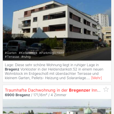
#
Garten
#
Kellerabteil
#
Parkmöglichkeit
#
Terrasse
#
ruhig
Lage: Diese sehr schöne Wohnung liegt in ruhiger Lage in
Bregenz
Vorkloster in der Heldendankstr.52 in einem neuen
Wohnblock im Erdgeschoß mit überdachter Terrasse und
kleinem Garten, Pellets- Heizung und Solaranlage.
...
[
Mehr
]
Traumhafte Dachwohnung in der
Bregenzer
Innenstadt
6900
Bregenz
/ 171,16m² /
4 Zimmer