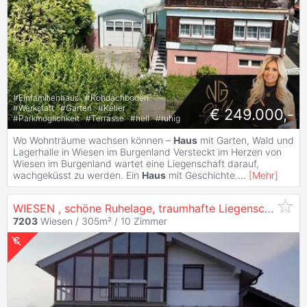
#
Einfamilienhaus
#
Rohdachboden
#
Werkstatt
#
Garten
#
Keller
€ 249.000,-
#
Parkmöglichkeit
#
Terrasse
#
hell
#
ruhig
Wo Wohnträume wachsen können –
Haus
mit Garten, Wald und
Lagerhalle in Wiesen im Burgenland Versteckt im Herzen von
Wiesen im Burgenland wartet eine Liegenschaft darauf,
wachgeküsst zu werden. Ein
Haus
mit Geschichte.
...
[
Mehr
]
WIESEN , schöne Ruhelage, traumhafte Liegenschaft mit Wintergarten, Pool, Biotop, 4 Garagen etc. (Provisionsfrei)
7203
Wiesen / 305m² /
10 Zimmer