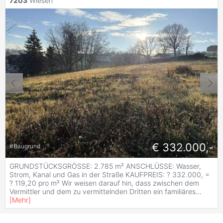
7203
Wiesen
€ 332.000,-
#
Baugrund
GRUNDSTÜCKSGRÖSSE: 2.785 m² ANSCHLÜSSE: Wasser,
Strom, Kanal und Gas in der Straße KAUFPREIS: ? 332.000, =
? 119,20 pro m² Wir weisen darauf hin, dass zwischen dem
Vermittler und dem zu vermittelnden Dritten ein familiäres
...
[
Mehr
]