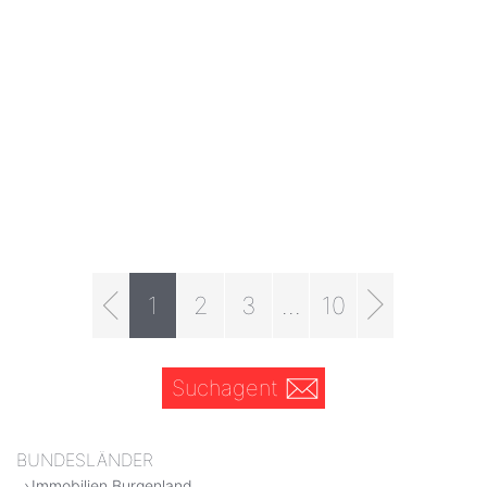
1
2
3
...
10
Suchagent
BUNDESLÄNDER
Immobilien Burgenland