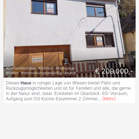
#
Einfamilienhaus
#
Garten
#
Hanglage
€ 209.000,-
#
Keller
#
renovierungsbedürftig
#
ruhig
Dieses
Haus
in ruhiger Lage von Wiesen bietet Platz und
Rückzugsmöglichkeiten und ist für Familien und alle, die gerne
in der Natur sind, ideal. Eckdaten im Überblick: EG: Vorraum,
Aufgang zum OG Küche-Esszimmer 2 Zimmer
...
[
Mehr
]