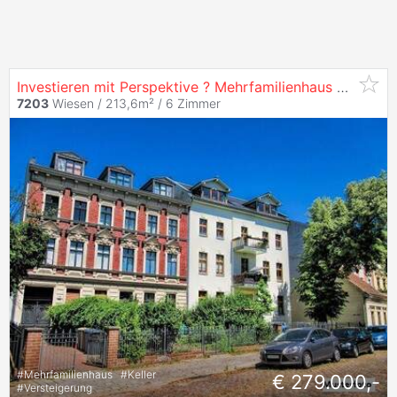
Investieren mit Perspektive ? Mehrfamilienhaus aus der Gründerzeit
7203
Wiesen / 213,6m² /
6 Zimmer
#
Mehrfamilienhaus
#
Keller
€ 279.000,-
#
Versteigerung