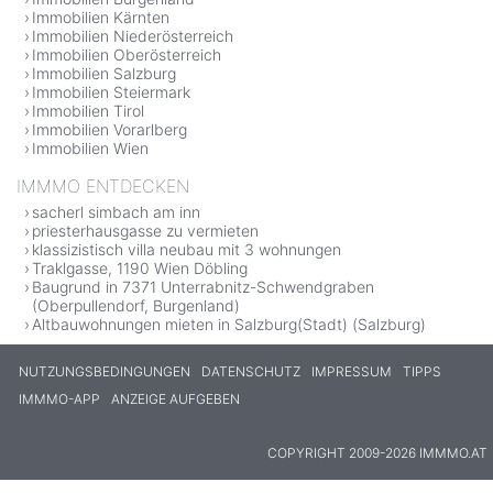
Immobilien Kärnten
Immobilien Niederösterreich
Immobilien Oberösterreich
Immobilien Salzburg
Immobilien Steiermark
Immobilien Tirol
Immobilien Vorarlberg
Immobilien Wien
IMMMO ENTDECKEN
sacherl simbach am inn
priesterhausgasse zu vermieten
klassizistisch villa neubau mit 3 wohnungen
Traklgasse, 1190 Wien Döbling
Baugrund in 7371 Unterrabnitz-Schwendgraben
(Oberpullendorf, Burgenland)
Altbauwohnungen mieten in Salzburg(Stadt) (Salzburg)
NUTZUNGSBEDINGUNGEN
DATENSCHUTZ
IMPRESSUM
TIPPS
IMMMO-APP
ANZEIGE AUFGEBEN
COPYRIGHT 2009-2026 IMMMO.AT