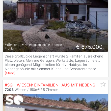
#
Werkstatt
#
Parkmöglichkeit
#
Terrasse
€ 675.000,-
#
ruhig
Diese großzügige Liegenschaft würde 2 Familien ausreichend
Platz bieten. Mehrere Garagen, Werkstätte, Lagerräume etc.
bieten genügend Möglichkeiten für div. Hobbys. Im
Nebengebäude mit Sommer Küche und Schattenterasse
...
[
Mehr
]
#SQ - WIESEN: EINFAMILIENHAUS MIT NEBENGEBÄUDE
7203
Wiesen / 150m² /
5 Zimmer