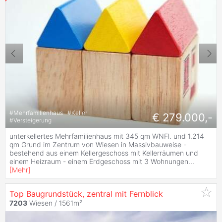
#
Mehrfamilienhaus
#
Keller
€ 279.000,-
#
Versteigerung
unterkellertes Mehrfamilienhaus mit 345 qm WNFl. und 1.214
qm Grund im Zentrum von Wiesen in Massivbauweise -
bestehend aus einem Kellergeschoss mit Kellerräumen und
einem Heizraum - einem Erdgeschoss mit 3 Wohnungen
...
[
Mehr
]
Top Baugrundstück, zentral mit Fernblick
7203
Wiesen / 1561m²