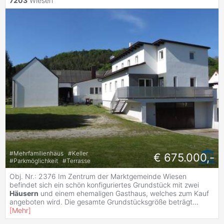
7203
Wiesen
#
Mehrfamilienhaus
#
Keller
€ 675.000,-
#
Parkmöglichkeit
#
Terrasse
Obj. Nr.: 2376 Im Zentrum der Marktgemeinde Wiesen
befindet sich ein schön konfiguriertes Grundstück mit zwei
Häusern
und einem ehemaligen Gasthaus, welches zum Kauf
angeboten wird. Die gesamte Grundstücksgröße beträgt
...
[
Mehr
]