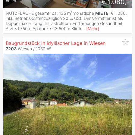
€ 1.080,-
#
Büro
NUTZFLÄCHE gesamt: ca. 135 m²monatliche
MIETE
: € 1.080,
inkl. Betriebskostenzuzüglich 20 % USt. Der Vermittler ist als
Doppelmakler tätig. Infrastruktur / Entfernungen Gesundheit
Arzt <1.750m Apotheke <3.500m Klinik
...
[
Mehr
]
Baugrundstück in idyllischer Lage in Wiesen
7203
Wiesen / 1050m²