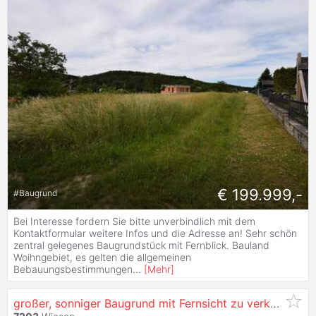
€ 199.999,-
#
Baugrund
Bei Interesse fordern Sie bitte unverbindlich mit dem
Kontaktformular weitere Infos und die Adresse an! Sehr schön
zentral gelegenes Baugrundstück mit Fernblick. Bauland
Woihngebiet, es gelten die allgemeinen
Bebauungsbestimmungen
...
[
Mehr
]
großer, sonniger Baugrund mit Fernsicht zu verkaufen - auch für Bauträger geeignet