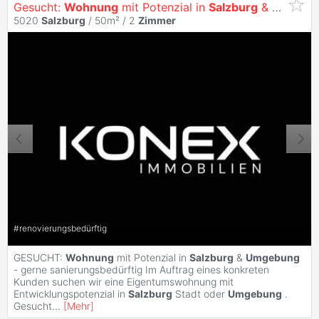
Gesucht:
Wohnung
mit Potenzial in
Salzburg
&
Umgebu
5020
Salzburg
/ 50m² /
2
Zimmer
#
renovierungsbedürftig
GESUCHT:
Wohnung
mit Potenzial in
Salzburg
&
Umgebung
- gerne sanierungsbedürftig Im Auftrag eines konkreten
Kunden suchen wir eine Eigentumswohnung mit
Entwicklungspotenzial in
Salzburg
Stadt oder
Umgebung
.
Gesucht
...
[
Mehr
]