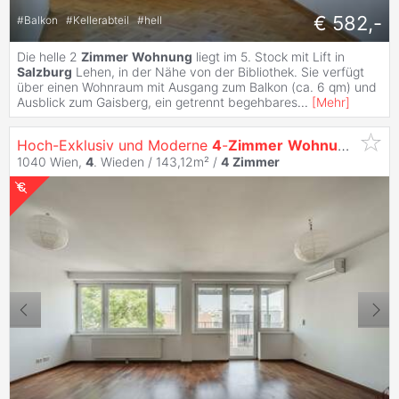
€ 582,-
#
Balkon
#
Kellerabteil
#
hell
Die helle 2
Zimmer
Wohnung
liegt im 5. Stock mit Lift in
Salzburg
Lehen, in der Nähe von der Bibliothek. Sie verfügt
über einen Wohnraum mit Ausgang zum Balkon (ca. 6 qm) und
Ausblick zum Gaisberg, ein getrennt begehbares
...
[
Mehr
]
Hoch-Exklusiv und Moderne
4
-
Zimmer
Wohnung
(klima
1040 Wien,
4
. Wieden / 143,12m² /
4
Zimmer