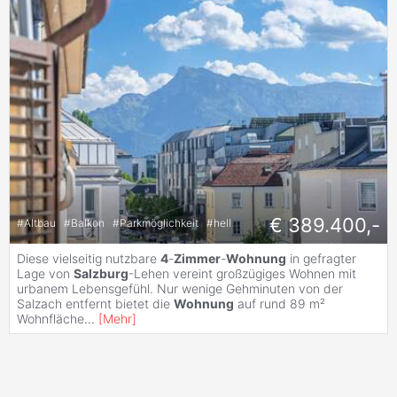
€ 389.400,-
#
Altbau
#
Balkon
#
Parkmöglichkeit
#
hell
Diese vielseitig nutzbare
4
-
Zimmer
-
Wohnung
in gefragter
Lage von
Salzburg
-Lehen vereint großzügiges Wohnen mit
urbanem Lebensgefühl. Nur wenige Gehminuten von der
Salzach entfernt bietet die
Wohnung
auf rund 89 m²
Wohnfläche
...
[
Mehr
]