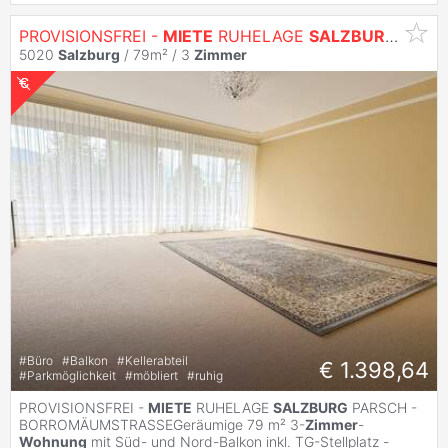
PROVISIONSFREI -
MIETE
RUHELAGE
SALZBURG
PARSC
5020
Salzburg
/ 79m² /
3
Zimmer
#
Büro
#
Balkon
#
Kellerabteil
€ 1.398,64
#
Parkmöglichkeit
#
möbliert
#
ruhig
PROVISIONSFREI -
MIETE
RUHELAGE
SALZBURG
PARSCH -
BORROMÄUMSTRASSEGeräumige 79 m² 3-
Zimmer
-
Wohnung
mit Süd- und Nord-Balkon inkl. TG-Stellplatz -