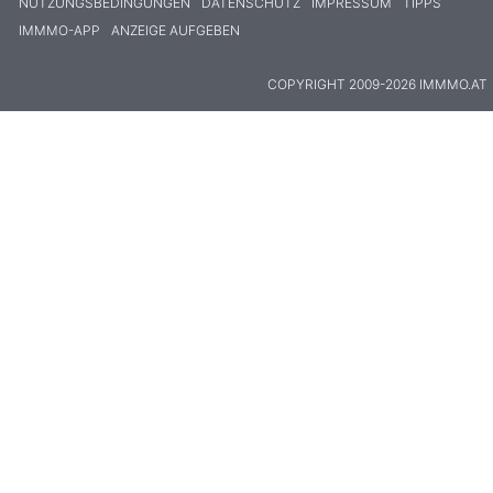
NUTZUNGSBEDINGUNGEN
DATENSCHUTZ
IMPRESSUM
TIPPS
IMMMO-APP
ANZEIGE AUFGEBEN
COPYRIGHT 2009-2026 IMMMO.AT