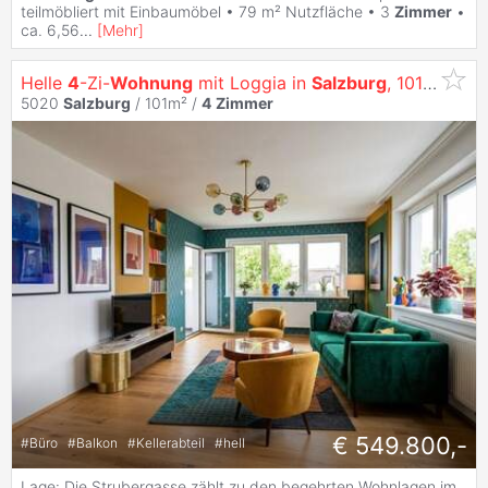
teilmöbliert mit Einbaumöbel • 79 m² Nutzfläche • 3
Zimmer
•
ca. 6,56
...
[
Mehr
]
Helle
4
-Zi-
Wohnung
mit Loggia in
Salzburg
, 101M², Top Lage, Kaufpreis 549.800 €
5020
Salzburg
/ 101m² /
4
Zimmer
€ 549.800,-
#
Büro
#
Balkon
#
Kellerabteil
#
hell
Lage: Die Strubergasse zählt zu den begehrten Wohnlagen im