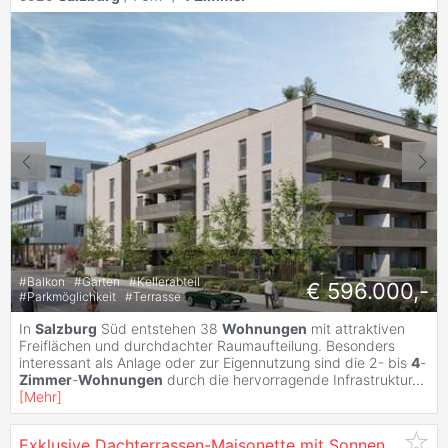
#
Balkon
#
Garten
#
Kellerabteil
€ 596.000,-
#
Parkmöglichkeit
#
Terrasse
In
Salzburg
Süd entstehen 38
Wohnungen
mit attraktiven
Freiflächen und durchdachter Raumaufteilung. Besonders
interessant als Anlage oder zur Eigennutzung sind die 2- bis
4
-
Zimmer
-
Wohnungen
durch die hervorragende Infrastruktur
...
[
Mehr
]
Exklusive Dachterrassen-Maisonette mit Sonnenterrasse -