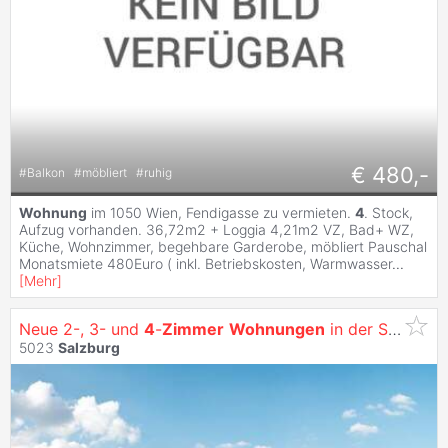
€ 480,-
#
Balkon
#
möbliert
#
ruhig
Wohnung
im 1050 Wien, Fendigasse zu vermieten.
4
. Stock,
Aufzug vorhanden. 36,72m2 + Loggia 4,21m2 VZ, Bad+ WZ,
Küche, Wohnzimmer, begehbare Garderobe, möbliert Pauschal
Monatsmiete 480Euro ( inkl. Betriebskosten, Warmwasser
...
[
Mehr
]
Neue 2-, 3- und
4
-
Zimmer
Wohnungen
in der Stadt
Sa
5023
Salzburg