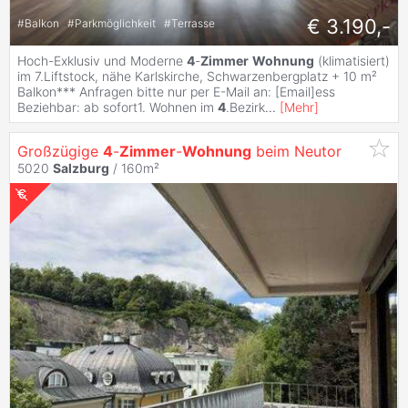
€ 3.190,-
#
Balkon
#
Parkmöglichkeit
#
Terrasse
Hoch-Exklusiv und Moderne
4
-
Zimmer
Wohnung
(klimatisiert)
im 7.Liftstock, nähe Karlskirche, Schwarzenbergplatz + 10 m²
Balkon*** Anfragen bitte nur per E-Mail an: [Email]ess
Beziehbar: ab sofort1. Wohnen im
4
.Bezirk
...
[
Mehr
]
Großzügige
4
-
Zimmer
-
Wohnung
beim Neutor
5020
Salzburg
/ 160m²