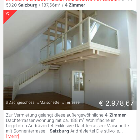
5020
Salzburg
/ 187,66m² /
4
Zimmer
€ 2.978,67
#
Dachgeschoss
#
Maisonette
#
Terrasse
Zur Vermietung gelangt diese außergewöhnliche
4
-
Zimmer
-
Dachterrassenwohnung mit ca. 188 m² Wohnfläche im
begehrten Andräviertel. Exklusive Dachterrassen-Maisonette
mit Sonnenterrasse -
Salzburg
Andräviertel Die stilvolle
...
[
Mehr
]