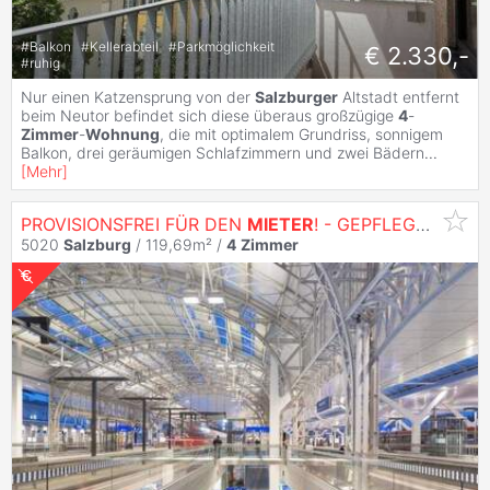
#
Balkon
#
Kellerabteil
#
Parkmöglichkeit
€ 2.330,-
#
ruhig
Nur einen Katzensprung von der
Salzburger
Altstadt entfernt
beim Neutor befindet sich diese überaus großzügige
4
-
Zimmer
-
Wohnung
, die mit optimalem Grundriss, sonnigem
Balkon, drei geräumigen Schlafzimmern und zwei Bädern
...
[
Mehr
]
PROVISIONSFREI FÜR DEN
MIETER
! - GEPFLEGTE URBANITÄT großzügige
5020
Salzburg
/ 119,69m² /
4
Zimmer