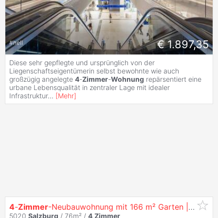
€ 1.897,35
#
hell
Diese sehr gepflegte und ursprünglich von der
Liegenschaftseigentümerin selbst bewohnte wie auch
großzügig angelegte
4
-
Zimmer
-
Wohnung
repärsentiert eine
urbane Lebensqualität in zentraler Lage mit idealer
Infrastruktur
...
[
Mehr
]
4
-
Zimmer
-Neubauwohnung mit 166 m² Garten |
Salzbu
5020
Salzburg
/ 76m² /
4
Zimmer